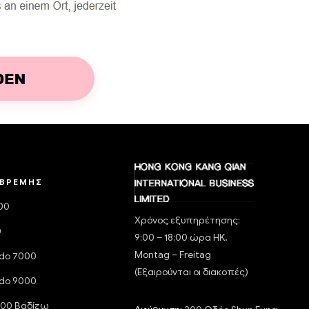
ΒΡΈΜΗΣ
000
Χρόνος εξυπηρέτησης:
0
9:00 – 18:00 ώρα HK,
Montag – Freitag
do 7000
(Εξαιρούνται οι διακοπές)
do 9000
000 Βαδίζω