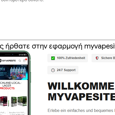
ο συντομότερο δυνατό.
ς ήρθατε στην εφαρμογή myvapesit