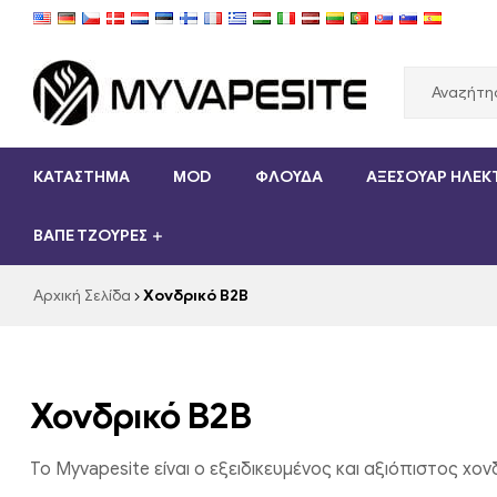
Myvapesite.de
ΚΑΤΑΣΤΗΜΑ
MOD
ΦΛΟΎΔΑ
ΑΞΕΣΟΥΆΡ ΗΛΕΚ
Παραγγείλετε
e-
ΒΑΠΈ ΤΖΟΎΡΕΣ
cigarettes
φθηνά
online
Αρχική Σελίδα
Χονδρικό B2B
στο
myvapesite.de
Χονδρικό B2B
Το Myvapesite είναι ο εξειδικευμένος και αξιόπιστος χ