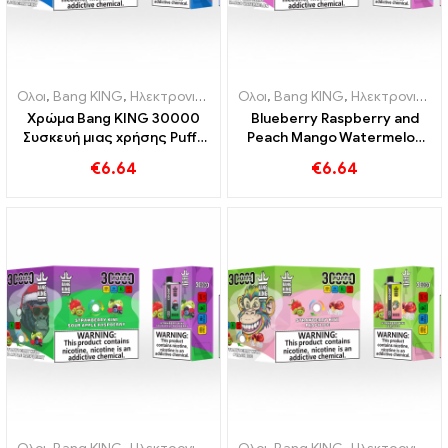
Ολοι
,
Bang KING
,
Ηλεκτρονικά τσιγάρα μιας χρήσης Λιθουανία
Ολοι
,
Bang KING
,
Ηλεκτρονικά τσιγάρα μιας χρήσης Λιθουανία
,
Ηλε
Χρώμα Bang KING 30000
Blueberry Raspberry and
Συσκευή μιας χρήσης Puffs
Peach Mango Watermelon
Dual Flavor Ο τέλειος
Bang KING χρώμα 30000
€
6.64
€
6.64
συνδυασμός Blueberry
Puffs MEDIOSABLE E-
Raspberry και Peach Mango
CIGARETTES Dual Flavor
Carmelon
Συσκευή μιας χρήσης Ο
τέλειος συνδυασμός