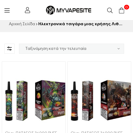
0
Myvapesite.de
Αρχική Σελίδα
Ηλεκτρονικά τσιγάρα μιας χρήσης Λιθουανία