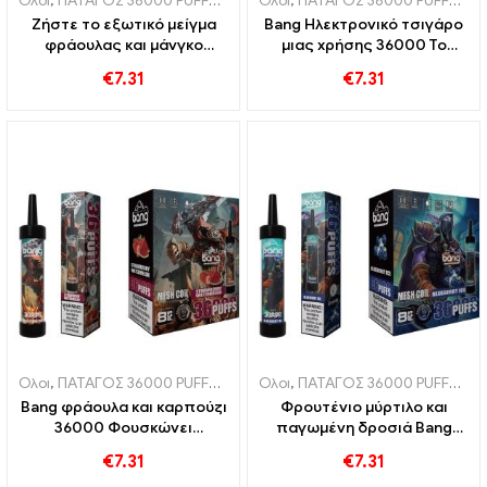
Ολοι
,
ΠΑΤΑΓΟΣ 36000 PUFFS
,
Ηλεκτρονικά τσιγάρα μιας χρήσης
Ολοι
,
ΠΑΤΑΓΟΣ 36000 PUFFS
,
,
Ηλ
Η
Ζήστε το εξωτικό μείγμα
Bang Ηλεκτρονικό τσιγάρο
φράουλας και μάνγκο
μιας χρήσης 36000 Το
36000 Ηλεκτρονικό
πλέγμα του τρένου
€
7.31
€
7.31
τσιγάρο μιας χρήσης με
προσφέρει μια
διχτυωτό πηνίο για έντονη
αναζωογονητική εμπειρία
απόλαυση φρούτων
καρπουζιού
Ολοι
,
ΠΑΤΑΓΟΣ 36000 PUFFS
,
Ηλεκτρονικά τσιγάρα μιας χρήσης
Ολοι
,
ΠΑΤΑΓΟΣ 36000 PUFFS
,
,
Ηλ
Η
Bang φράουλα και καρπούζι
Φρουτένιο μύρτιλο και
36000 Φουσκώνει
παγωμένη δροσιά Bang
ηλεκτρονικό τσιγάρο μιας
36000 Puffs ηλεκτρονικό
€
7.31
€
7.31
χρήσης με διχτυωτό πηνίο
τσιγάρο μιας χρήσης για μια