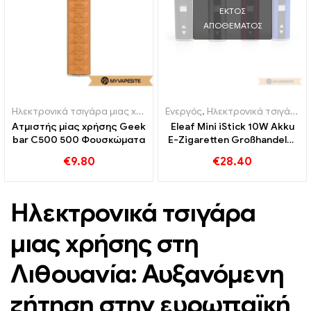
ΕΚΤΌΣ
ΑΠΟΘΈΜΑΤΟΣ
Ηλεκτρονικά τσιγάρα μιας χρήσης
,
Ενεργός
Ηλεκτρονικά τσιγάρα μιας χρή
,
Ηλεκτρονικά τσιγάρα μιας χρήσης Λιθουανία
Ατμιστής μίας χρήσης Geek
Eleaf Mini iStick 10W Akku
bar C500 500 Φουσκώματα
E-Zigaretten Großhandel丨
Custom
€
9.80
€
28.40
Ηλεκτρονικά τσιγάρα
μιας χρήσης στη
Λιθουανία: Αυξανόμενη
ζήτηση στην ευρωπαϊκή