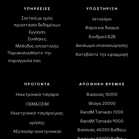
ΥΠΗΡΕΣΊΕΣ
ΥΠΟΣΤΉΡΙΞΗ
Σχετικά με εμάς
Ιστολόγιο
προστασία δεδομένων
Φόροι και δασμοί
Εγγύηση
Χονδρικό B2B
Συνθήκες
Δικαίωμα υπαναχώρησης
Μέθοδος αποστολής
Παρακολουθήστε την
Κατεβάστε την εφαρμογή
παραγγελία σας
ΠΡΟΪΌΝΤΑ
ΑΠΟΘΉΚΗ ΒΡΈΜΗΣ
Ηλεκτρονικά τσιγάρα
Βασιλιάς 15000
Φλόγα 20000
OEM&ODM
RandM Tornado 7000
Ηλεκτρονικά τσιγάρα μιας
RandM Tornado 9000
χρήσης
Βασιλιάς 45000 Βαδίζω
Αξεσουάρ ηλεκτρονικού
Βασιλιάς 50000 Βαδίζω