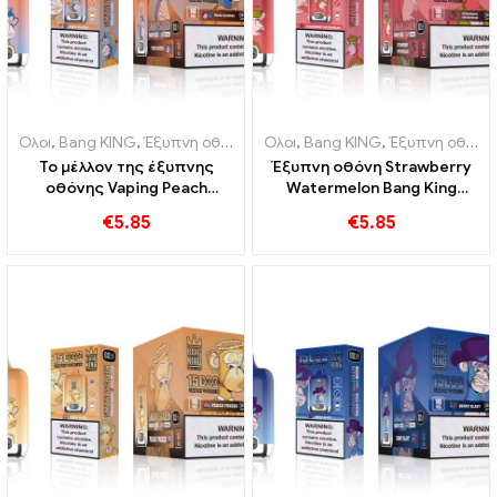
Ολοι
,
Bang KING
,
Έξυπνη οθόνη Bang King 15000 Φούσκα
Ολοι
,
Bang KING
,
Έξυπνη οθόνη Bang King 15000 Φούσκα
,
Ηλεκτρο
Το μέλλον της έξυπνης
Έξυπνη οθόνη Strawberry
οθόνης Vaping Peach
Watermelon Bang King
Blueraz Bang King 15000
15000 Puff Απολαύστε τη
€
5.85
€
5.85
Φούσκα
χαλαρωτική απόλαυση των
φρούτων