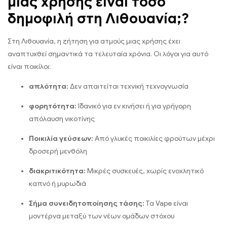
μιας χρήσης είναι τόσο
δημοφιλή στη Λιθουανία;?
Στη Λιθουανία, η ζήτηση για ατμούς μιας χρήσης έχει
αναπτυχθεί σημαντικά τα τελευταία χρόνια. Οι λόγοι για αυτό
είναι ποικίλοι:
απλότητα:
Δεν απαιτείται τεχνική τεχνογνωσία
φορητότητα:
Ιδανικό για εν κινήσει ή για γρήγορη
απόλαυση νικοτίνης
Ποικιλία γεύσεων:
Από γλυκές ποικιλίες φρούτων μέχρι
δροσερή μενθόλη
διακριτικότητα:
Μικρές συσκευές, χωρίς ενοχλητικό
καπνό ή μυρωδιά
Σήμα συνειδητοποίησης τάσης:
Τα Vape είναι
μοντέρνα μεταξύ των νέων ομάδων στόχου