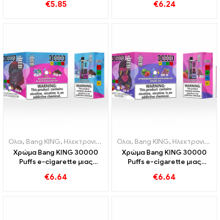
€
5.85
€
6.24
επισκόπηση ενός
καρπούζι και διπλό πλέγμα
καινοτόμου ηλεκτρονικού
τσιγάρου μιας χρήσης
Ολοι
,
Bang KING
,
Ηλεκτρονικά τσιγάρα μιας χρήσης Λιθουανία
Ολοι
,
Bang KING
,
Ηλεκτρονικά τσιγάρα μιας χρήσης Λιθουανία
,
Ηλε
Χρώμα Bang KING 30000
Χρώμα Bang KING 30000
Puffs e-cigarette μιας
Puffs e-cigarette μιας
χρήσης Απόλαυση υψηλής
χρήσης Ο τέλειος
€
6.64
€
6.64
ποιότητας με τις γεύσεις
συνδυασμός γλυκού
Blueberry Ice και Black
καρπούζι Φράουλα και
Dragon Ice
δροσιστικό Grape Ice