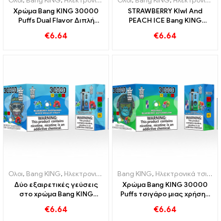
Ολοι
,
Bang KING
,
Ηλεκτρονικά τσιγάρα μιας χρήσης Λιθουανία
Ολοι
,
Bang KING
,
Ηλεκτρονικά τσιγάρα μιας χρήσης Λιθουανία
,
Ηλε
Χρώμα Bang KING 30000
STRAWBERRY KIwI And
Puffs Dual Flavor Διπλή
PEACH ICE Bang KING
απόλαυση με Φράουλα
Χρώμα 30000 Ηλεκτρονικό
€
6.64
€
6.64
Ακτινίδιο και ξινόμηλο
τσιγάρο μιας χρήσης Puffs -
βατόμουρο
Dual Flavor για μια μοναδική
εμπειρία ατμίσματος
Ολοι
,
Bang KING
,
Ηλεκτρονικά τσιγάρα μιας χρήσης Λιθουανία
Bang KING
,
Ηλεκτρονικά τσιγάρα μιας χρήσης Λιθουανία
,
Ηλε
Δύο εξαιρετικές γεύσεις
Χρώμα Bang KING 30000
στο χρώμα Bang KING
Puffs τσιγάρο μιας χρήσης
30000 Puffs E-Zigarette
με δύο γεύσεις Red Bull
€
6.64
€
6.64
Blueberry Raspberry Mixed
Energy Watermelon Bubble