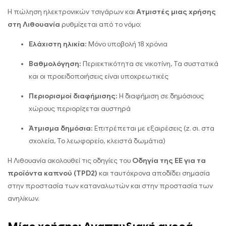
Η πώληση ηλεκτρονικών τσιγάρων και
Ατμιστές μιας χρήσης
στη Λιθουανία
ρυθμίζεται από το νόμο:
Ελάχιστη ηλικία:
Μόνο υποβολή 18 χρόνια
Βαθμολόγηση:
Περιεκτικότητα σε νικοτίνη, Τα συστατικά
και οι προειδοποιήσεις είναι υποχρεωτικές
Περιορισμοί διαφήμισης:
Η διαφήμιση σε δημόσιους
χώρους περιορίζεται αυστηρά
Άτμισμα δημόσια:
Επιτρέπεται με εξαιρέσεις (z. σι. στα
σχολεία, Το λεωφορείο, κλειστά δωμάτια)
Η Λιθουανία ακολουθεί τις οδηγίες του
Οδηγία της ΕΕ για τα
προϊόντα καπνού (TPD2)
και ταυτόχρονα αποδίδει σημασία
στην προστασία των καταναλωτών και στην προστασία των
ανηλίκων.