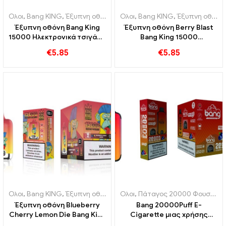
Ολοι
,
Bang KING
,
Έξυπνη οθόνη Bang King 15000 Φούσκα
Ολοι
,
Bang KING
,
Έξυπνη οθόνη Bang King 15000 Φούσκα
,
Ηλεκτρο
Έξυπνη οθόνη Bang King
Έξυπνη οθόνη Berry Blast
15000 Ηλεκτρονικά τσιγάρα
Bang King 15000
μιας χρήσης Puff Peach
Ηλεκτρονικό τσιγάρο μιας
€
5.85
€
5.85
Freeze
χρήσης Puffs νέας γενιάς
Ολοι
,
Bang KING
,
Έξυπνη οθόνη Bang King 15000 Φούσκα
Ολοι
,
Πάταγος 20000 Φουσκώματα
,
Ηλεκτρο
Έξυπνη οθόνη Blueberry
Bang 20000Puff E-
Cherry Lemon Die Bang King
Cigarette μιας χρήσης
15000 Puffs Μια
Blueberry με γεύση