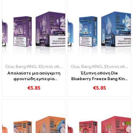
Ολοι
,
Bang KING
,
Έξυπνη οθόνη Bang King 15000 Φούσκα
Ολοι
,
Bang KING
,
Έξυπνη οθόνη Bang King 15000 Φούσκα
,
Ηλεκτρο
Απολαύστε μια ασύγκριτη
Έξυπνη οθόνη Die
φρουτώδη εμπειρία
Blueberry Freeze Bang King
καπνίσματος με την έξυπνη
15000 Το Puff προσφέρει
€
5.85
€
5.85
οθόνη Grape Jelly Bang
ένα νόστιμο
King 15000 Φούσκα