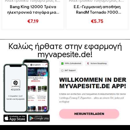
Ηλεκτρονικά τσιγάρα μιας χρήσης
,
Περιέχει Ν
,
Φλούδα
Ηλεκτρονικό τσιγάρο μιας χρήσης με νικοτίνη
Bang King 12000 Τρένα
Ε.Ε.-Γερμανική αποθήκη
ηλεκτρονικά τσιγάρα μιας
RandM Tornado 7000
χρήσης
Ατμιστής μιας χρήσης 7000
€
7.19
€
5.75
Φουσκώματα
Καλώς ήρθατε στην εφαρμογή
myvapesite.de!