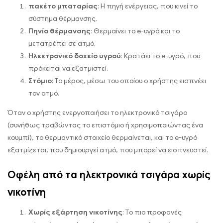
πακέτο μπαταρίας
: Η πηγή ενέργειας, που κινεί το
σύστημα θέρμανσης.
Πηνίο θέρμανσης
: Θερμαίνει το e-υγρό και το
μετατρέπει σε ατμό.
Ηλεκτρονικό δοχείο υγρού
: Κρατάει το e-υγρό, που
πρόκειται να εξατμιστεί.
Στόμιο
: Το μέρος, μέσω του οποίου ο χρήστης εισπνέει
τον ατμό.
Όταν ο χρήστης ενεργοποιήσει το ηλεκτρονικό τσιγάρο
(συνήθως τραβώντας το επιστόμιο ή χρησιμοποιώντας ένα
κουμπί), το θερμαντικό στοιχείο θερμαίνεται, και το e-υγρό
εξατμίζεται, που δημιουργεί ατμό, που μπορεί να εισπνευστεί.
Οφέλη από τα ηλεκτρονικά τσιγάρα χωρίς
νικοτίνη
Χωρίς εξάρτηση νικοτίνης
: Το πιο προφανές