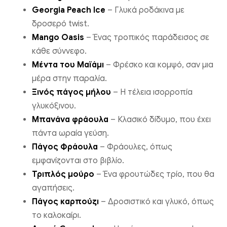
Georgia Peach Ice
– Γλυκά ροδάκινα με
δροσερό twist.
Mango Oasis
– Ένας τροπικός παράδεισος σε
κάθε σύννεφο.
Μέντα του Μαϊάμι
– Φρέσκο ​​και κομψό, σαν μια
μέρα στην παραλία.
Ξινός πάγος μήλου
– Η τέλεια ισορροπία
γλυκόξινου.
Μπανάνα φράουλα
– Κλασικό δίδυμο, που έχει
πάντα ωραία γεύση.
Πάγος Φράουλα
– Φράουλες, όπως
εμφανίζονται στο βιβλίο.
Τριπλός μούρο
– Ένα φρουτώδες τρίο, που θα
αγαπήσεις.
Πάγος καρπούζι
– Δροσιστικό και γλυκό, όπως
το καλοκαίρι.