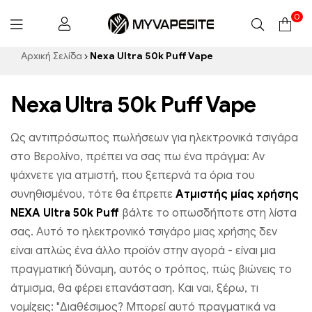
0
Myvapesite.de
Αρχική Σελίδα
Nexa Ultra 50k Puff Vape
Nexa Ultra 50k Puff Vape
Ως αντιπρόσωπος πωλήσεων για ηλεκτρονικά τσιγάρα
στο Βερολίνο, πρέπει να σας πω ένα πράγμα: Αν
ψάχνετε για ατμιστή, που ξεπερνά τα όρια του
συνηθισμένου, τότε θα έπρεπε
Ατμιστής μίας χρήσης
NEXA Ultra 50k Puff
βάλτε το οπωσδήποτε στη λίστα
σας. Αυτό το ηλεκτρονικό τσιγάρο μιας χρήσης δεν
είναι απλώς ένα άλλο προϊόν στην αγορά - είναι μια
πραγματική δύναμη, αυτός ο τρόπος, πώς βιώνεις το
άτμισμα, θα φέρει επανάσταση. Και ναι, ξέρω, τι
νομίζεις: "Διαθέσιμος? Μπορεί αυτό πραγματικά να