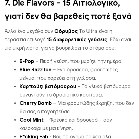
7.
Die Flavors - 15 Αιτιολογικό,
γιατί δεν θα βαρεθείς ποτέ ξανά
Άλλο ένα μεγάλο συν
Θόρυβος
Το Ultra είναι η
τεράστια επιλογή
15 διαφορετικές γεύσεις
. Εδώ είναι
μια μικρή λίστα, για να βουρκώσει το στόμα σου:
B-Pop
– Πικρή γεύση, που μυρίζει την ημέρα.
Blue Razz Ice
– Ένα δροσερό, φρουτώδες
μείγμα, που χορεύει στη γλώσσα.
Καρπούζι βατόμουρου
– Τα γλυκά βατόμουρα
συναντούν το δροσιστικό καρπούζι.
Cherry Bomb
– Μια φρουτώδης έκρηξη, που δεν
θα σας απογοητεύσει.
Cool Mint
– Φρέσκο ​​και δροσερό – σαν
καλοκαίρι με μια κίνηση.
F*cking Fab
- Ναι, το όνομα τα λέει όλα.