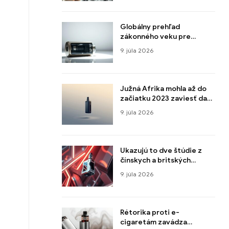
elektronických cigariet v
EÚ poškodzuje
spotrebiteľov a verejné
Globálny prehľad
zdravie
zákonného veku pre
elektronické cigarety
9. júla 2026
podľa krajín
Južná Afrika mohla až do
začiatku 2023 zaviesť daň
z elektronických cigariet
9. júla 2026
Ukazujú to dve štúdie z
čínskych a britských
univerzít, že e-cigarety sú
9. júla 2026
podstatne menej škodlivé
ako cigarety
Rétorika proti e-
cigaretám zavádza