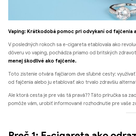
Vaping: Krátkodobá pomoc pri odvykaní od fajčenia 
V posledných rokoch sa e-cigareta etablovala ako revoluč
dôveru vo vaping, pochádza priamo od britských zdravotn
menej škodlivé ako fajčenie.
Toto zistenie otvára fajčiarom dve sľubné cesty: využívať
od fajčenia alebo ju etablovať ako trvalo zdravšiu alterna
Ale ktorá cesta je pre vás tá pravá?? Táto príručka sa 
pomôže vám, urobiť informované rozhodnutie pre vaše z
Preč 1: E-cigareta ako odra