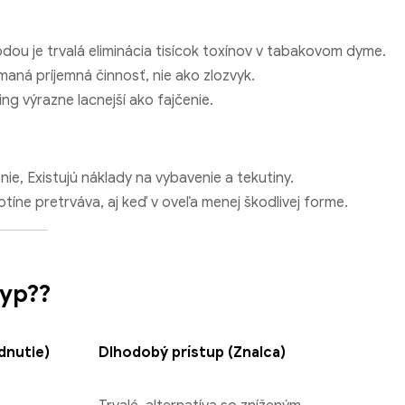
u je trvalá eliminácia tisícok toxínov v tabakovom dyme.
maná príjemná činnosť, nie ako zlozvyk.
ng výrazne lacnejší ako fajčenie.
enie, Existujú náklady na vybavenie a tekutiny.
otíne pretrváva, aj keď v oveľa menej škodlivej forme.
typ??
dnutie)
Dlhodobý prístup (Znalca)