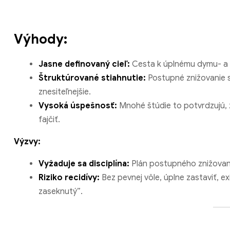
Výhody:
Jasne definovaný cieľ:
Cesta k úplnému dymu- a o
Štruktúrované stiahnutie:
Postupné znižovanie sp
znesiteľnejšie.
Vysoká úspešnosť:
Mnohé štúdie to potvrdzujú, ž
fajčiť.
Výzvy:
Vyžaduje sa disciplína:
Plán postupného znižovani
Riziko recidívy:
Bez pevnej vôle, úplne zastaviť, e
zaseknutý”.