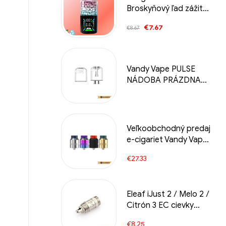
Broskyňový ľad zážitok
z konečného zážitku z
€
7.67
€
8.67
pary
Vandy Vape PULSE
NÁDOBA PRÁZDNA
kazeta 5ml E cigarety
Veľkoobchod丨Vlastné
Veľkoobchodný predaj
e-cigariet Vandy Vape
iConic RDA podľa
€
27.33
vlastného výberu
Eleaf iJust 2 / Melo 2 /
Citrón 3 EC cievky
0,5ohm pre 30-100W
€
8.25