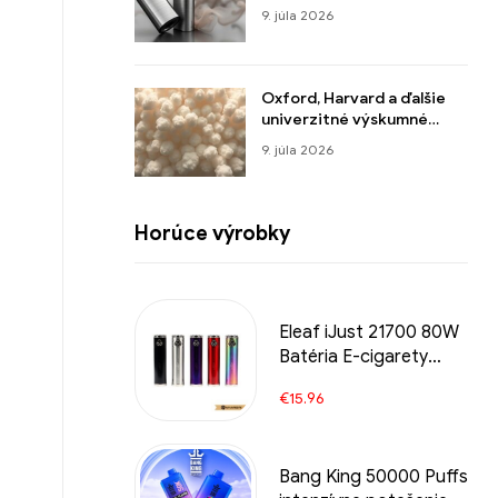
verejnosť, hovorí odborník
9. júla 2026
z Americkej rady pre vedu
a zdravie
Oxford, Harvard a ďalšie
univerzitné výskumné
ústavy potvrdzujú, že e-
9. júla 2026
cigarety sú pri odvykaní od
fajčenia účinnejšie ako
náhradná nikotínová
terapia
Horúce výrobky
Eleaf iJust 21700 80W
Batéria E-cigarety
Veľkoobchod丨
€
15.96
Vlastné
Bang King 50000 Puffs