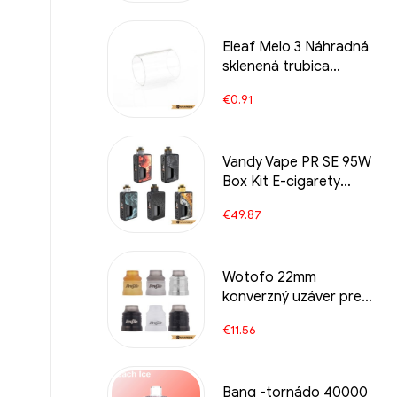
Eleaf Melo 3 Náhradná
sklenená trubica
(5ks/bal) Veľkoobchod
€
0.91
e-cigariet丨Vlastné
Vandy Vape PR SE 95W
Box Kit E-cigarety
Veľkoobchodný predaj
€
49.87
Wotofo 22mm
konverzný uzáver pre
profil RDA E-cigarety
€
11.56
veľkoobchodný
Bang -tornádo 40000