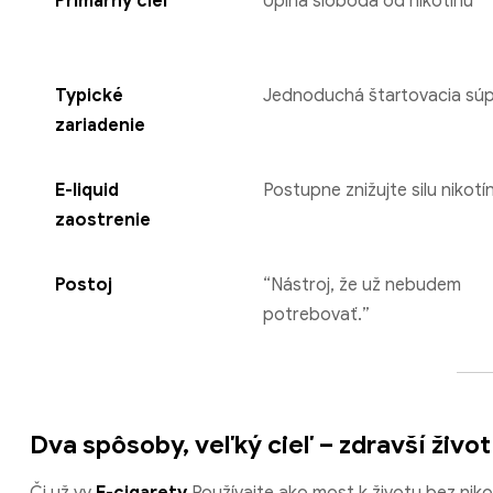
Primárny cieľ
Úplná sloboda od nikotínu
Typické
Jednoduchá štartovacia sú
zariadenie
E-liquid
Postupne znižujte silu nikotí
zaostrenie
Postoj
“Nástroj, že už nebudem
potrebovať.”
Dva spôsoby, veľký cieľ – zdravší život
Či už vy
E-cigarety
Používajte ako most k životu bez nikot