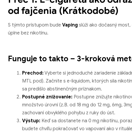
od fajčenia (Krátkodobé)
S týmto prístupom bude
Vaping
slúži ako dočasný most, 
úplne bez nikotínu.
Funguje to takto – 3-kroková met
Prechod:
Vyberte si jednoduché zariadenie základn
MTL pod). Začnite s e-liquidom, ktorých sila niko
sa predišlo abstinenčným príznakom.
Postupné znižovanie:
Postupne znižujte nikotínov
množstvo úrovní (z.B. od 18 mg do 12 mg, 6mg, 3mg
zachovaní obvyklého pohybu z ruky do úst.
Výstup:
Keď sa dostanete na 0 mg nikotínu, porazi
budete chvíľu pokračovať vo vapovaní ako v rituále 