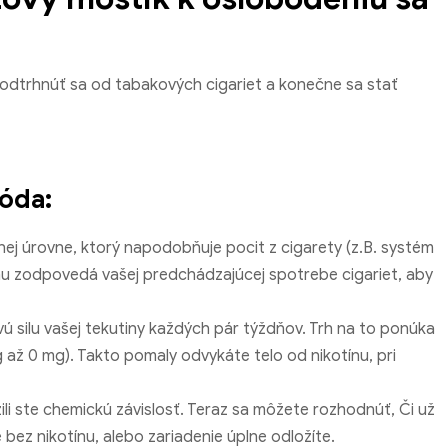
odtrhnúť sa od tabakových cigariet a konečne sa stať
óda:
ej úrovne, ktorý napodobňuje pocit z cigarety (z.B. systém
tínu zodpovedá vašej predchádzajúcej spotrebe cigariet, aby
ú silu vašej tekutiny každých pár týždňov. Trh na to ponúka
 až 0 mg). Takto pomaly odvykáte telo od nikotínu, pri
li ste chemickú závislosť. Teraz sa môžete rozhodnúť, Či už
bez nikotínu, alebo zariadenie úplne odložíte.