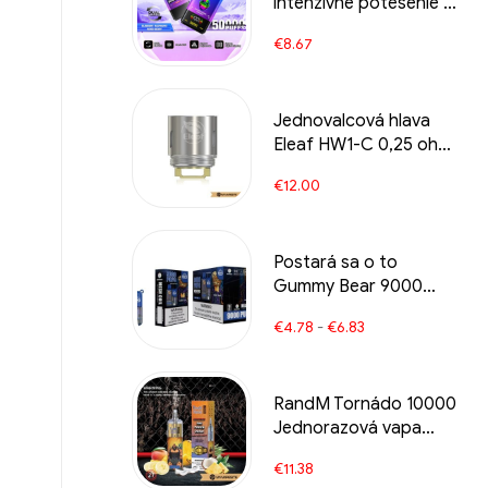
intenzívne potešenie s
zmiešaným bobuľou z
€
8.67
čučoriedky maliny
Jednovalcová hlava
Eleaf HW1-C 0,25 ohm
pre atomizér Ello/Ello
€
12.00
Mini/Mini XL (5ks/bal)
Veľkoobchod e-
cigariet丨Vlastné
Postará sa o to
Gummy Bear 9000
Puffs e-cigarette pre
€
4.78
-
€
6.83
sladký, hravý zážitok z
vape plný ovocných
chutí gumových
RandM Tornádo 10000
medvedíkov, ktoré si
Jednorazová vapa
zamilujete
10000 Vlaky
€
11.38