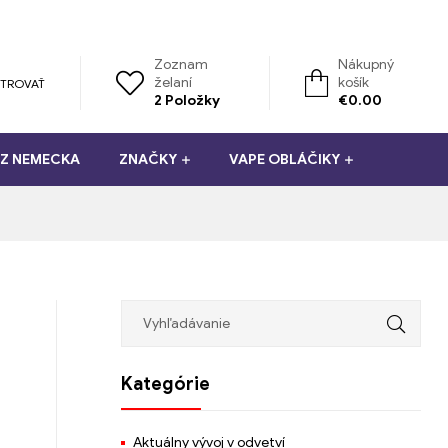
Zoznam
Nákupný
želaní
košík
STROVAŤ
2
Položky
€
0.00
 Z NEMECKA
ZNAČKY
VAPE OBLÁČIKY
Kategórie
Aktuálny vývoj v odvetví