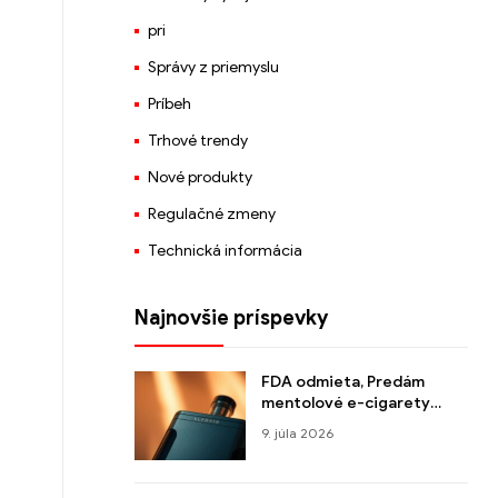
pri
Správy z priemyslu
Príbeh
Trhové trendy
Nové produkty
Regulačné zmeny
Technická informácia
Najnovšie príspevky
FDA odmieta, Predám
mentolové e-cigarety
Logic, potom, čo zistila, že
9. júla 2026
nespĺňajú normy verejného
zdravia