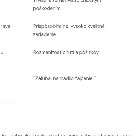
Trvalé, alternatíva so zníženým
poškodením
prava
Prispôsobiteľné, vysoko kvalitné
zariadenie
nu
Rozmanitosť chutí a pôžitkov
“Záľuba, nahradilo fajčenie.”
ínu alebo ako trvalý, vidieť príjemnú náhradu fajčenia - oba