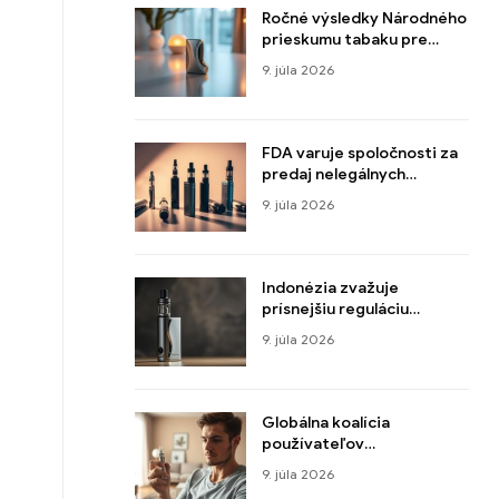
Ročné výsledky Národného
prieskumu tabaku pre
mládež
9. júla 2026
FDA varuje spoločnosti za
predaj nelegálnych
elektronických cigariet,
9. júla 2026
ktorí majú radi hračky,
Jedlo a kreslené
postavičky vyzerajú
Indonézia zvažuje
prísnejšiu reguláciu
marketingu elektronických
9. júla 2026
cigariet
Globálna koalícia
používateľov
elektronických cigariet
9. júla 2026
Zvýšenie cien