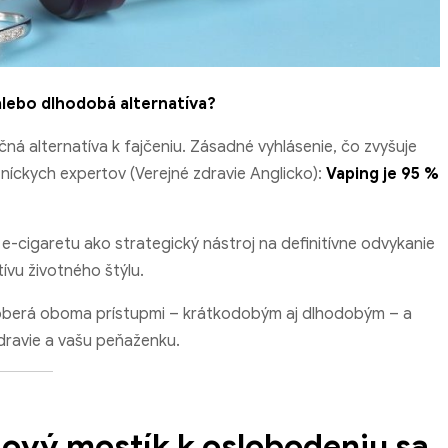
alebo dlhodobá alternatíva?
ná alternatíva k fajčeniu. Zásadné vyhlásenie, čo zvyšuje
íckych expertov (Verejné zdravie Anglicko):
Vaping je 95 %
 e-cigaretu ako strategický nástroj na definitívne odvykanie
tívu životného štýlu.
zaoberá oboma prístupmi – krátkodobým aj dlhodobým – a
dravie a vašu peňaženku.
zový mostík k oslobodeniu sa