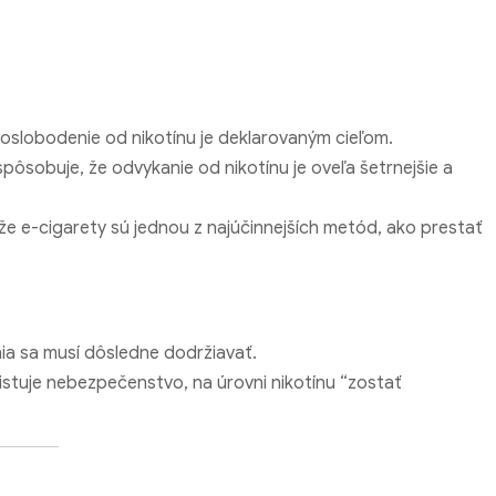
slobodenie od nikotínu je deklarovaným cieľom.
ôsobuje, že odvykanie od nikotínu je oveľa šetrnejšie a
e e-cigarety sú jednou z najúčinnejších metód, ako prestať
a sa musí dôsledne dodržiavať.
xistuje nebezpečenstvo, na úrovni nikotínu “zostať