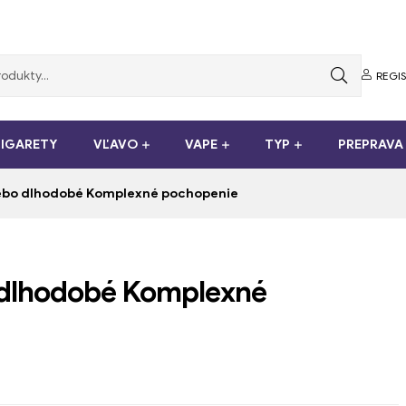
REGI
CIGARETY
VĽAVO
VAPE
TYP
PREPRAVA
lebo dlhodobé Komplexné pochopenie
 dlhodobé Komplexné