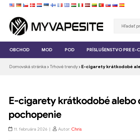
Myvapesite.de
OBCHOD
MOD
POD
PRÍSLUŠENSTVO PRE E-
Objednajte
si
Domovská stránka
Trhové trendy
E-cigarety krátkodobé a
e-
cigarety
lacné
online
na
E-cigarety krátkodobé alebo
myvapesite.de
pochopenie
11. februára 2026
Autor:
Chris