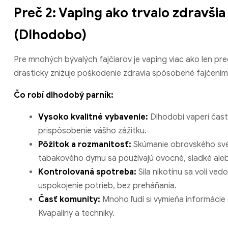
Preč 2: Vaping ako trvalo zdravšia
(Dlhodobo)
Pre mnohých bývalých fajčiarov je vaping viac ako len pre
drasticky znižuje poškodenie zdravia spôsobené fajčením
Čo robí dlhodobý parník:
Vysoko kvalitné vybavenie:
Dlhodobí vaperi často
prispôsobenie vášho zážitku.
Pôžitok a rozmanitosť:
Skúmanie obrovského svet
tabakového dymu sa používajú ovocné, sladké aleb
Kontrolovaná spotreba:
Sila nikotínu sa volí ved
uspokojenie potrieb, bez preháňania.
Časť komunity:
Mnoho ľudí si vymieňa informácie 
Kvapaliny a techniky.