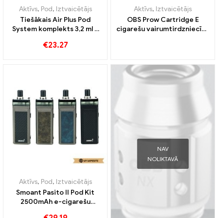
Aktīvs
,
Pod
,
Iztvaicētājs
Aktīvs
,
Iztvaicētājs
Tiešākais Air Plus Pod
OBS Prow Cartridge E
System komplekts 3,2 ml &
cigarešu vairumtirdzniecība
930mAh e-cigarešu
丨Pielāgots
€
23.27
vairumtirdzniecība丨
Pielāgots
NAV
NOLIKTAVĀ
Aktīvs
,
Pod
,
Iztvaicētājs
Smoant Pasito II Pod Kit
2500mAh e-cigarešu
vairumtirdzniecība pēc
€
29.19