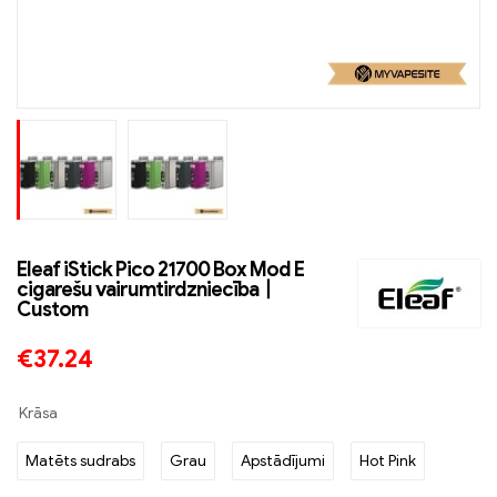
Eleaf iStick Pico 21700 Box Mod E
cigarešu vairumtirdzniecība丨
Custom
€
37.24
Krāsa
Matēts sudrabs
Grau
Apstādījumi
Hot Pink