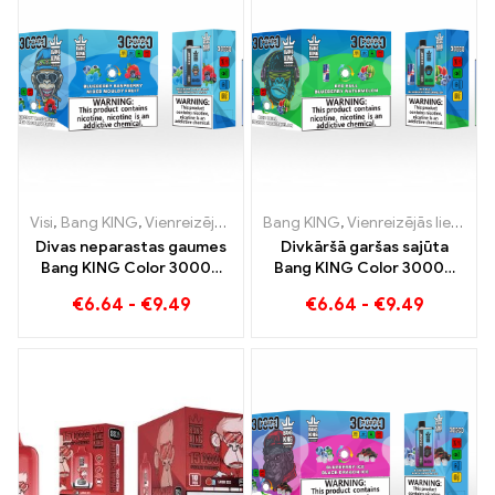
Visi
,
Bang KING
,
Vienreizējās lietošanas e-cigaretes Lietuva
Bang KING
,
Vienreizējās lietošanas e-cigaretes
,
Vienr
Divas neparastas gaumes
Divkāršā garšas sajūta
Bang KING Color 30000
Bang KING Color 30000
Puffs E-cigarette Melleņu
Puffs Red Bull un Blueberry
€
6.64
-
€
9.49
€
6.64
-
€
9.49
aveņu jauktais un pelējuma
Watermelon 30000 Piepūš
auglis
vienreizējās lietošanas e-
cigareti