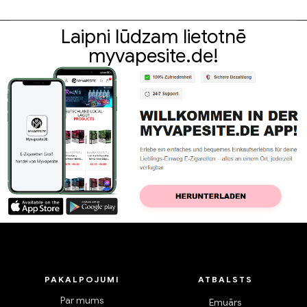
Laipni lūdzam lietotnē
myvapesite.de!
PAKALPOJUMI
ATBALSTS
Par mums
Emuārs