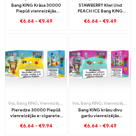
Bang KING Krāsa 30000
STAWBERRY KIwi Und
Piepūš vienreizējās
PEACH ICE Bang KING
lietošanas e-cigareti.
Krāsa 30000 Puffs
€
6.64
-
€
9.49
€
6.64
-
€
9.49
Ideāla vēsa arbūzu
vienreizējās lietošanas e-
saldējuma un tropisko
cigarete – divējāda garša
zemeņu mango
unikālai tvaicēšanas
kombinācija
pieredzei
Visi
,
Bang KING
,
Vienreizējās lietošanas e-cigaretes Lietuva
Visi
,
Bang KING
,
Vienreizējās lietošanas e-cigaretes Lietuva
,
Vienr
Pieredze 30000 Piepūš
Bang KING krāsu divu
vienreizējās e-cigaretes
garšu vienreizējās
tīrs baudījums Melleņu
lietošanas e-cigarete
€
6.64
-
€
9.94
€
6.64
-
€
9.49
ledus satiekas ar zemeņu
30000 Vilcieni pilni garšas
banānu Bang KING krāsā
ar zemeņu arbūzu un kivi