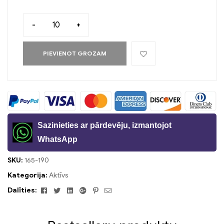
-
+
PIEVIENOT GROZAM
Sazinieties ar pārdevēju, izmantojot
WhatsApp
SKU:
165-190
Kategorija:
Aktīvs
Facebook
Twitter
Linkedin
Google+
Pinterest
E-
Dalīties:
pasts