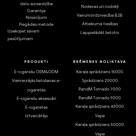
datu aizsardzība
Nodevas un nodokļi
Garantija
Vairumtirdzniecība B2B
Nosacījumi
Atteikuma tiesības
Piegādes metode
Izsekojiet savam
Lejupielādēt lietotni
pasūtījumam
PRODUKTI
BRĒMENES NOLIKTAVA
E-cigarešu OEM&ODM
Karaļa sprādziens 15000
Vienreizējās lietošanas e-
Sprādziens 20000
RandM Tornado 7000
cigaretes
RandM Tornado 9000
E-cigarešu aksesuāri
Karaļa sprādziens 45000
E-cigaretes
Iztvaicētājs
Vape
Karaļa sprādziens 50000
Vape