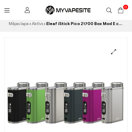
0
Myvapesite.de
Mājas lapa
Aktīvs
Eleaf iStick Pico 21700 Box Mod E cigarešu vairumtirdzniecība丨Custom