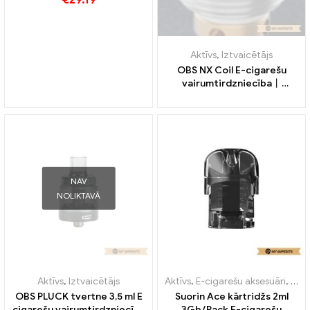
pasūtījuma
Aktīvs
,
Iztvaicētājs
OBS NX Coil E-cigarešu
vairumtirdzniecība丨
Pielāgots
NAV
NOLIKTAVĀ
Aktīvs
,
Iztvaicētājs
Aktīvs
,
E-cigarešu aksesuāri
,
Iztv
OBS PLUCK tvertne 3,5 ml E
Suorin Ace kārtridžs 2ml
cigarešu vairumtirdzniecība
3Gb/Pack E-cigarešu