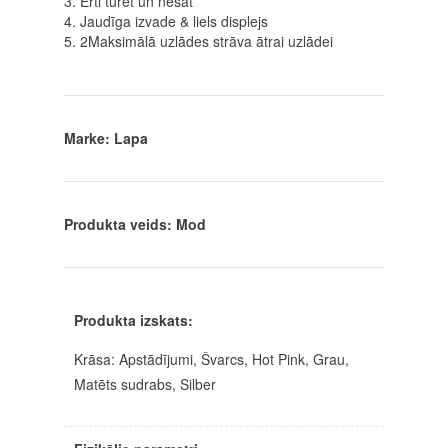
3. Ērti turēt un nēsāt
4. Jaudīga izvade & liels displejs
5. 2Maksimālā uzlādes strāva ātrai uzlādei
Marke: Lapa
Produkta veids: Mod
Produkta izskats:
Krāsa: Apstādījumi, Švarcs, Hot Pink, Grau,
Matēts sudrabs, Silber