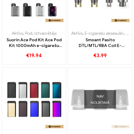
Aktīvs
,
Pod
,
Iztvaicētājs
Aktīvs
,
E-cigarešu aksesuāri
,
Iztv
Suorin Ace Pod Kit Ace Pod
Smoant Pasito
Kit 1000mAh e-cigarešu
DTL/MTL/RBA Coil E-
vairumtirdzniecība
cigarešu vairumtirdzniecība
€
19.94
€
3.99
pielāgota
丨Pielāgota
NAV
NOLIKTAVĀ