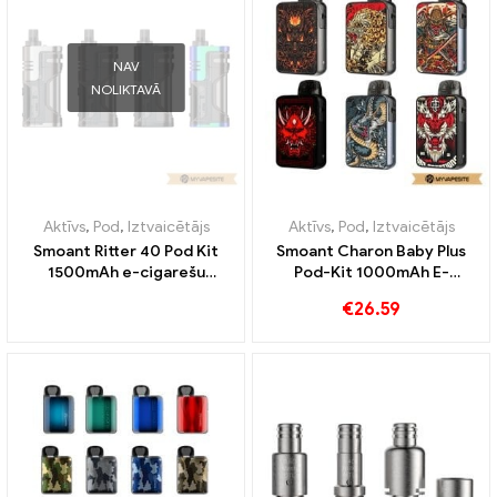
NAV
NOLIKTAVĀ
Aktīvs
,
Pod
,
Iztvaicētājs
Aktīvs
,
Pod
,
Iztvaicētājs
Smoant Ritter 40 Pod Kit
Smoant Charon Baby Plus
1500mAh e-cigarešu
Pod-Kit 1000mAh E-
vairumtirdzniecība丨
Zigaretten Großhandel丨
€
26.59
Pielāgots
Pielāgots