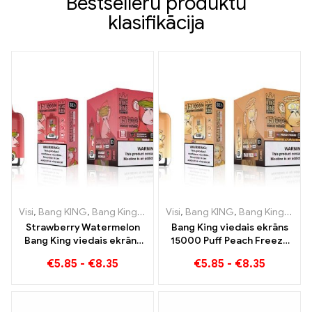
Bestselleru produktu
klasifikācija
Visi
,
Bang KING
,
Bang King viedais ekrāns 15000 Puff
Visi
,
Bang KING
,
Bang King viedais ekrāns 15000 Puff
,
Vienreizējās
Strawberry Watermelon
Bang King viedais ekrāns
Bang King viedais ekrāns
15000 Puff Peach Freeze
15000 Puff Baudiet
vienreizējās lietošanas e-
€
5.85
-
€
8.35
€
5.85
-
€
8.35
relaksējošu augļu
cigaretes
baudījumu