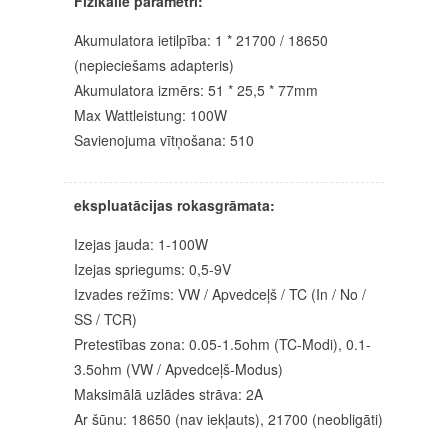
Fizikālie parametri:
Akumulatora ietilpība: 1 * 21700 / 18650
(nepieciešams adapteris)
Akumulatora izmērs: 51 * 25,5 * 77mm
Max Wattleistung: 100W
Savienojuma vītņošana: 510
ekspluatācijas rokasgrāmata:
Izejas jauda: 1-100W
Izejas spriegums: 0,5-9V
Izvades režīms: VW / Apvedceļš / TC (In / No /
SS / TCR)
Pretestības zona: 0.05-1.5ohm (TC-Modi), 0.1-
3.5ohm (VW / Apvedceļš-Modus)
Maksimālā uzlādes strāva: 2A
Ar šūnu: 18650 (nav iekļauts), 21700 (neobligāti)