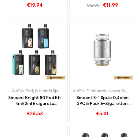
vairumtirdzniecība丨
vairumtirdzniecība丨
€
19.94
€
11.99
€
12.00
Pielāgots
Pielāgots
Aktīvs
,
Pod
,
Iztvaicētājs
Aktīvs
,
E-cigarešu aksesuāri
,
Iztv
Smoant Knight 80 Pod Kit
Smoant S-1 Spule 0,4ohm
4ml/2ml E cigarešu
3PCS/Pack E-Zigaretten
vairumtirdzniecība丨
Großhandel丨Pielāgots
€
26.53
€
5.31
Pielāgots