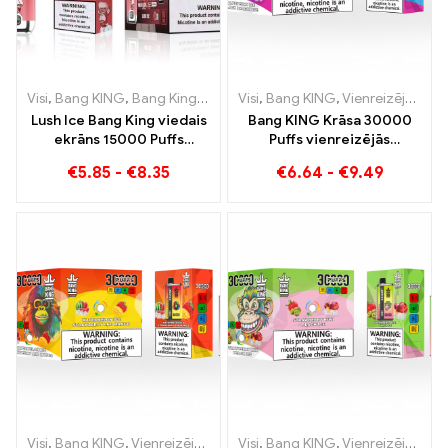
Visi
,
Bang KING
,
Bang King viedais ekrāns 15000 Puff
Visi
,
Bang KING
,
Vienreizējās lietošanas e-cigaretes Lietuva
,
Vienreizējās 
Lush Ice Bang King viedais
Bang KING Krāsa 30000
ekrāns 15000 Puffs
Puffs vienreizējās
Perfekti sabalansēts
lietošanas e-cigarete
€
5.85
-
€
8.35
€
6.64
-
€
9.49
arbūzu un piparmētru
Augstas kvalitātes
maisījums
baudījums ar garšām
Blueberry Ice un Black
Dragon Ice
Visi
,
Bang KING
,
Vienreizējās lietošanas e-cigaretes Lietuva
Visi
,
Bang KING
,
Vienreizējās lietošanas e-cigaretes Lietuva
,
Vienr