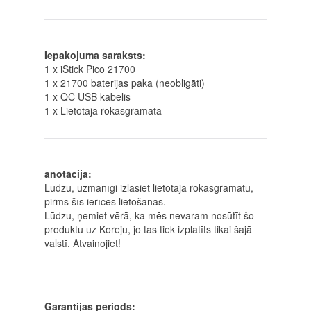
Iepakojuma saraksts:
1 x iStick Pico 21700
1 x 21700 baterijas paka (neobligāti)
1 x QC USB kabelis
1 x Lietotāja rokasgrāmata
anotācija:
Lūdzu, uzmanīgi izlasiet lietotāja rokasgrāmatu,
pirms šīs ierīces lietošanas.
Lūdzu, ņemiet vērā, ka mēs nevaram nosūtīt šo
produktu uz Koreju, jo tas tiek izplatīts tikai šajā
valstī. Atvainojiet!
Garantijas periods: