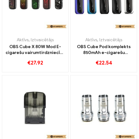
Aktīvs
,
Iztvaicētājs
Aktīvs
,
Iztvaicētājs
OBS Cube X 80W Mod E-
OBS Cube Pod komplekts
cigarešu vairumtirdzniecība
850mAh e-cigarešu
丨Pielāgots
vairumtirdzniecība丨
€
27.92
€
22.54
Pielāgots