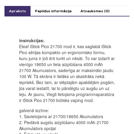
pasifloras gvajavu
Apraksts
Papildus informācija
Atsauksmes (0)
instrukcijas:
Eleaf iStick Pico 21700 mod ir, kas saglabā iStick
Pico sērijas kompakto un ergonomisko formu,
kuru jums ir ļoti ērti turēt un nēsāt. To var izdarīt ar
vienīgo 18650 un liela aizplūšana 4000 mAh
21700 Akumulators, saderīga ar maksimālo jaudu
100 W. Tā ekrāns ir lielāks un skaidrāks nekā
iepriekš. Bez tam, ar slēptajām apakšējām pogām,
jūs varat iestatīt, lai to pārslēgtu uz augšu un uz
leju. Ar jaunu, Viegli lietojama programmaparatūra
ir iStick Pico 21700 būtisks vaping mod.
galvenā iezīme:
1. Savietojams ar 21700/18650 Akumulators
2. Piedāvā augstu aizplūšanu 4000 mAh 21700
Akumulators opcijai