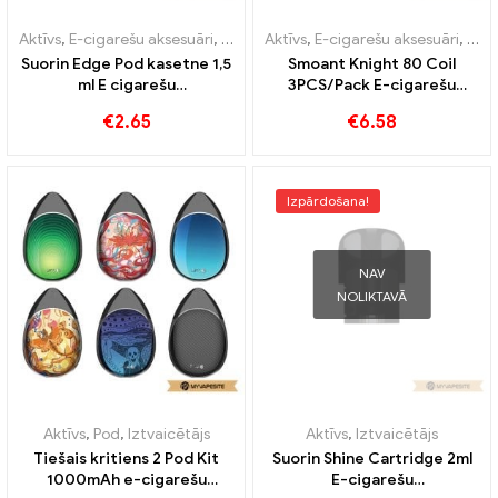
Aktīvs
,
E-cigarešu aksesuāri
,
Iztvaicētājs
Aktīvs
,
E-cigarešu aksesuāri
,
Iztv
Suorin Edge Pod kasetne 1,5
Smoant Knight 80 Coil
ml E cigarešu
3PCS/Pack E-cigarešu
vairumtirdzniecība丨
vairumtirdzniecība丨
€
2.65
€
6.58
Pielāgots
Pielāgots
Izpārdošana!
NAV
NOLIKTAVĀ
Aktīvs
,
Pod
,
Iztvaicētājs
Aktīvs
,
Iztvaicētājs
Tiešais kritiens 2 Pod Kit
Suorin Shine Cartridge 2ml
1000mAh e-cigarešu
E-cigarešu