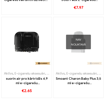
丨Pielāgots
vairumtirdzniecība丨
€
7.97
Pielāgots
NAV
NOLIKTAVĀ
Aktīvs
,
E-cigarešu aksesuāri
,
Iztvaicētājs
Aktīvs
,
E-cigarešu aksesuāri
,
Iztv
suorin air pro kārtridžs 4,9
Smoant Charon Baby Plus 3,5
ml e-cigarešu
ml e-cigarešu
vairumtirdzniecība丨
vairumtirdzniecība丨
€
2.65
Pielāgots
Pielāgots