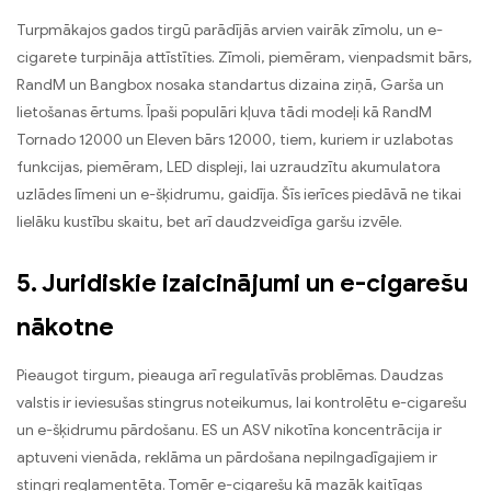
Turpmākajos gados tirgū parādījās arvien vairāk zīmolu, un e-
cigarete turpināja attīstīties. Zīmoli, piemēram, vienpadsmit bārs,
RandM un Bangbox nosaka standartus dizaina ziņā, Garša un
lietošanas ērtums. Īpaši populāri kļuva tādi modeļi kā RandM
Tornado 12000 un Eleven bārs 12000, tiem, kuriem ir uzlabotas
funkcijas, piemēram, LED displeji, lai uzraudzītu akumulatora
uzlādes līmeni un e-šķidrumu, gaidīja. Šīs ierīces piedāvā ne tikai
lielāku kustību skaitu, bet arī daudzveidīga garšu izvēle.
5. Juridiskie izaicinājumi un e-cigarešu
nākotne
Pieaugot tirgum, pieauga arī regulatīvās problēmas. Daudzas
valstis ir ieviesušas stingrus noteikumus, lai kontrolētu e-cigarešu
un e-šķidrumu pārdošanu. ES un ASV nikotīna koncentrācija ir
aptuveni vienāda, reklāma un pārdošana nepilngadīgajiem ir
stingri reglamentēta. Tomēr e-cigarešu kā mazāk kaitīgas