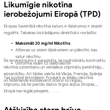
Likumīgie nikotīna
ierobežojumi Eiropā (TPD)
Eiropas Savienībā nikotīna saturs e-šķidrumos ir skaidri
regulēts. Tabakas izstrādājumu direktīvā ir norādīts:
Maksimāli 20 mg/ml Nikotīns
Attiecas uz visiem šķidrumiem un pākstīm, kas
satur nikotīnu
Šis ierobežojums ir paredzēts, lai nodrošinātu kontrolētu
Uniforma visām ES dalībvalstīm
nikotīna uzņemšanu un vienlaikus stiprinātu patērētāju
aizsardzību. Arī tādas valstis kā Vācija, Francija, Spānija
Tas nozīmē lietotājiem: Produkti ar lielāku nikotīna
un Nīderlande konsekventi īsteno šo regulu.
stiprumu, kā tie pastāv dažos tirgos ārpus Eiropas,
Eiropā nav legāli pieejami.