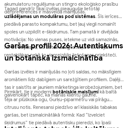
akumulatoru regulējuma un stingro ekoloģisko prasību
Tagad gandrīz tikai izvēlas pieaugušie lietotāji
dēļ preferences ir masveidā mainījušās.
uzlādējamas un modulāras pod sistēmas
. Šīs ierīces
piedāvā parasto kompaktumu, bet ļauj viegli nomainīt
spoles un uzpildīt e-šķidrumus. Tam pamatā ir divējāda
motivācija: No vienas puses, ietekme uz vidi samazinās,
Garšas profili 2026: Autentiskums
No otras puses, šīs sistēmas ilgtermiņā ir ievērojami
rentablākas nekā to vienreizējās lietošanas priekšteči.
un botāniskā izsmalcinātība
Garšas izvēles ir mainījušās no ļoti saldas, no mākslīgiem
aromātiem līdz dabīgiem un sarežģītiem profiliem. Daļēji
tas ir saistīts ar jauniem mārketinga ierobežojumiem, bet
Pirmkārt, tie ir moderni
botāniskie maisījumi
kā baltā
galvenokārt tāpēc, ka mainās klientu gaume.
tēja ar plūškoka ogu, Gurķu-piparmētru vai pīrāgu
citrusu notis. Renesansi piedzīvo arī klasiskās tabakas
garšas, bet izsmalcinātākā formā: Kad “Izvelciet
šķidrumus” tie piedāvā autentisku pieredzi, ko īpaši