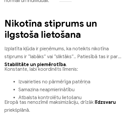
normāli un individuāli.
Nikotīna stiprums un
ilgstoša lietošana
Izplatīta kļūda ir pieņēmums, ka noteikts nikotīna
stiprums ir “labāks” vai “sliktāks”.. Patiesībā tas ir par
Stabilitāte un piemērotība
.
Konstante, labi koordinēts līmenis:
Izvairieties no pārmērīga patēriņa
Samazina neapmierinātību
Atbalsta kontrolētu lietošanu
Eiropā tas nenozīmē maksimizāciju, drīzāk
līdzsvaru
priekšplānā.