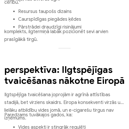
cerību.
Resursus taupošs dizains
Caurspīdīgas piegādes ķēdes
Pārstrādei draudzīgi risinājumi
komplekts, ilgtermiņā labāk pozicionēt sevi arvien
prasīgākā tirgū.
perspektīva: Ilgtspējīgas
tvaicēšanas nākotne Eiropā
Ilgtspējīga tvaicēšana joprojām ir agrīnā attīstības
stadijā, bet virziens skaidrs. Eiropa konsekventi virzās uz
lielāku atbildību vides jomā, un e-cigarešu tirgus nav
Paredzams tuvākajos gados, ka:
izņēmums.
Vides aspekti ir stingrāk regulēti