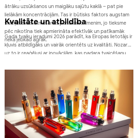
ātrāku uzsūkšanos un maigāku sajūtu kaklā – pat pie
lielākām koncentrācijām. Tas ir būtisks faktors augstam
Kvalitāte un atbildība
smēķēšanas atmešanas panākumu līmenim, jo tieksme
pēc nikotīna tiek apmierināta efektīvāk un patīkamāk
Gada tvaiku ieradumi 2026 parādīt, ka Eiropas lietotājs ir
nekā jebkad agrāk.
kļuvis atbildīgāks un vairāk orientēts uz kvalitāti. Nozare
uz to ir reaģējusi ar inovācijām, kas padara tvaicēšanu
drošāku, padarīt to tīrāku un caurspīdīgāku. Tādējādi
Eiropa joprojām ir pasaules pionieris mūsdienīgā un
ilgtspējīgā tabakas radītā kaitējuma mazināšanā.