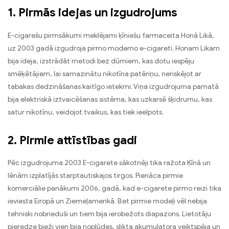
1. Pirmās idejas un izgudrojums
E-cigarešu pirmsākumi meklējami ķīniešu farmaceita Honā Likā,
uz 2003 gadā izgudroja pirmo moderno e-cigareti. Honam Likam
bija ideja, izstrādāt metodi bez dūmiem, kas dotu iespēju
smēķētājiem, lai samazinātu nikotīna patēriņu, neriskējot ar
tabakas dedzināšanas kaitīgo ietekmi. Viņa izgudrojuma pamatā
bija elektriskā iztvaicēšanas sistēma, kas uzkarsē šķidrumu, kas
satur nikotīnu, veidojot tvaikus, kas tiek ieelpots.
2. Pirmie attīstības gadi
Pēc izgudrojuma 2003 E-cigarete sākotnēji tika ražota Ķīnā un
lēnām izplatījās starptautiskajos tirgos. Pienāca pirmie
komerciālie panākumi 2006, gadā, kad e-cigarete pirmo reizi tika
ieviesta Eiropā un Ziemeļamerikā. Bet pirmie modeļi vēl nebija
tehniski nobrieduši un tiem bija ierobežots diapazons. Lietotāju
pieredze bieži vien bija noplūdes, slikta akumulatora veiktspēja un