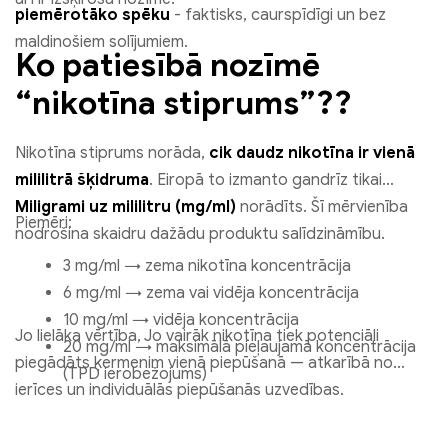
piemērotāko spēku
- faktisks, caurspīdīgi un bez
maldinošiem solījumiem.
Ko patiesībā nozīmē
“nikotīna stiprums”??
Nikotīna stiprums norāda,
cik daudz nikotīna ir vienā
mililitrā šķidruma
. Eiropā to izmanto gandrīz tikai
Miligrami uz mililitru (mg/ml)
norādīts. Šī mērvienība
Piemēri:
nodrošina skaidru dažādu produktu salīdzināmību.
3 mg/ml → zema nikotīna koncentrācija
6 mg/ml → zema vai vidēja koncentrācija
10 mg/ml → vidēja koncentrācija
Jo lielāka vērtība, Jo vairāk nikotīna tiek potenciāli
20 mg/ml → maksimālā pieļaujamā koncentrācija
piegādāts ķermenim vienā piepūšanā — atkarībā no
(TPD ierobežojums)
ierīces un individuālās piepūšanās uzvedības.