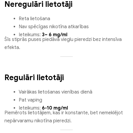
Neregulāri lietotāji
Reta lietošana
Nav spēcīgas nikotīna atkarības
Ieteikums:
3– 6 mg/ml
Šīs stiprās puses piedāvā vieglu pieredzi bez intensīva
efekta.
Regulāri lietotāji
Vairākas lietošanas vienības dienā
Pat vaping
Ieteikums:
6-10 mg/ml
Piemērots lietotājiem, kas ir konstante, bet nemeklējot
nepārvaramu nikotīna pieredzi.