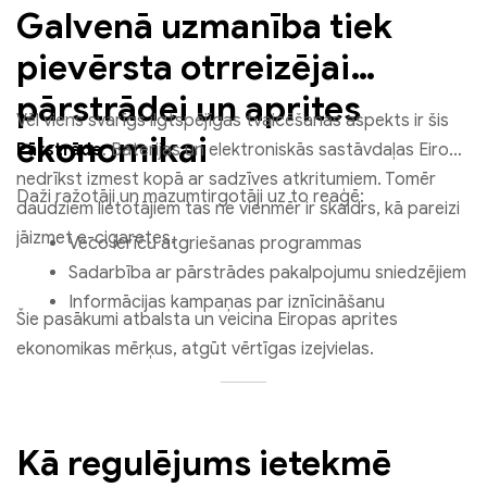
Galvenā uzmanība tiek
pievērsta otrreizējai
pārstrādei un aprites
Vēl viens svarīgs ilgtspējīgas tvaicēšanas aspekts ir šis
ekonomikai
Pārstrāde
. Baterijas un elektroniskās sastāvdaļas Eiropā
nedrīkst izmest kopā ar sadzīves atkritumiem. Tomēr
Daži ražotāji un mazumtirgotāji uz to reaģē:
daudziem lietotājiem tas ne vienmēr ir skaidrs, kā pareizi
jāizmet e-cigaretes.
Veco ierīču atgriešanas programmas
Sadarbība ar pārstrādes pakalpojumu sniedzējiem
Informācijas kampaņas par iznīcināšanu
Šie pasākumi atbalsta un veicina Eiropas aprites
ekonomikas mērķus, atgūt vērtīgas izejvielas.
Kā regulējums ietekmē