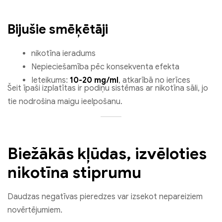
Bijušie smēķētāji
nikotīna ieradums
Nepieciešamība pēc konsekventa efekta
Ieteikums:
10-20 mg/ml
, atkarībā no ierīces
Šeit īpaši izplatītas ir podiņu sistēmas ar nikotīna sāli, jo
tie nodrošina maigu ieelpošanu.
Biežākās kļūdas, izvēloties
nikotīna stiprumu
Daudzas negatīvas pieredzes var izsekot nepareiziem
novērtējumiem.