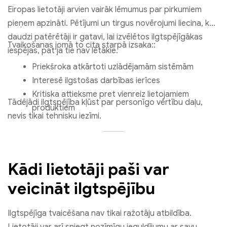
Eiropas lietotāji arvien vairāk lēmumus par pirkumiem
pieņem apzināti. Pētījumi un tirgus novērojumi liecina, ka
daudzi patērētāji ir gatavi, lai izvēlētos ilgtspējīgākas
Tvaikošanas jomā to cita starpā izsaka::
iespējas, pat ja tie nav lētākie.
Priekšroka atkārtoti uzlādējamām sistēmām
Interesē ilgstošas ​​darbības ierīces
Kritiska attieksme pret vienreiz lietojamiem
Tādējādi ilgtspējība kļūst par personīgo vērtību daļu,
produktiem
nevis tikai tehnisku iezīmi.
Kādi lietotāji paši var
veicināt ilgtspējību
Ilgtspējīga tvaicēšana nav tikai ražotāju atbildība.
Lietotāji var arī sniegt nozīmīgu ieguldījumu ar savu