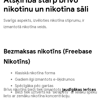
Atšķirība starp brīvo
nikotīnu un nikotīna sāli
Svarīgs aspekts, izvēloties nikotīna stiprumu, ir
izmantotā nikotīna veids.
Bezmaksas nikotīns (Freebase
Nikotīns)
Klasiskā nikotīna forma
Gadiem ilgi izmantots e-šķidrumos
Spēcīgāka pēc garšas
Brīvs nikotīns bieži tiek izmantots
jaudīgākas ierīces
Bieži tiek uztverts kā “skrāpēts” ar lielāku spēku
lieto ar zemāku nikotīna koncentrāciju.