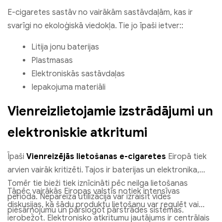
E-cigaretes sastāv no vairākām sastāvdaļām, kas ir
svarīgi no ekoloģiskā viedokļa. Tie jo īpaši ietver::
Litija jonu baterijas
Plastmasas
Elektroniskās sastāvdaļas
Iepakojuma materiāli
Vienreizlietojamie izstrādājumi un
elektroniskie atkritumi
Īpaši
Vienreizējās lietošanas e-cigaretes
Eiropā tiek
arvien vairāk kritizēti. Tajos ir baterijas un elektronika,
Tomēr tie bieži tiek iznīcināti pēc neilga lietošanas
Tāpēc vairākās Eiropas valstīs notiek intensīvas
perioda. Nepareiza utilizācija var izraisīt vides
diskusijas, kā šādu produktu lietošanu var regulēt vai
piesārņojumu un pārslogot pārstrādes sistēmas.
ierobežot. Elektronisko atkritumu jautājums ir centrālais