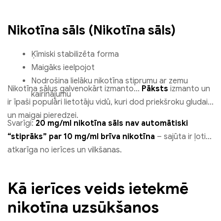
Nikotīna sāls (Nikotīna sāls)
Ķīmiski stabilizēta forma
Maigāks ieelpojot
Nodrošina lielāku nikotīna stiprumu ar zemu
Nikotīna sāļus galvenokārt izmanto...
Pāksts
izmanto un
kairinājumu
ir īpaši populāri lietotāju vidū, kuri dod priekšroku gludai
un maigai pieredzei.
Svarīgi:
20 mg/ml nikotīna sāls nav automātiski
“stiprāks” par 10 mg/ml brīva nikotīna
– sajūta ir ļoti
atkarīga no ierīces un vilkšanas.
Kā ierīces veids ietekmē
nikotīna uzsūkšanos