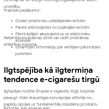
uzvedību.
Praktiski pasākumi ir:
Dodiet priekšroku uzlādējamām ierīcēm
Pareizi atbrīvojieties no bojātajām ierīcēm
Pārstrādājiet akumulatorus un elektroniku
Nelieli lēmumi ikdienas dzīvē var radīt izmērāmas
atsevišķi
atšķirības kopumā.
Izmantojiet informāciju par vietējiem pārstrādes
punktiem
Ilgtspējība kā ilgtermiņa
tendence e-cigarešu tirgū
Ilgtspējas nozīme Eiropas e-cigarešu tirgū turpinās
pieaugt. Videi draudzīgas koncepcijas attīstās no
papildu opcijas uz fundamentālu mūsdienu produktu
Ražotājs, kas atveras agri: