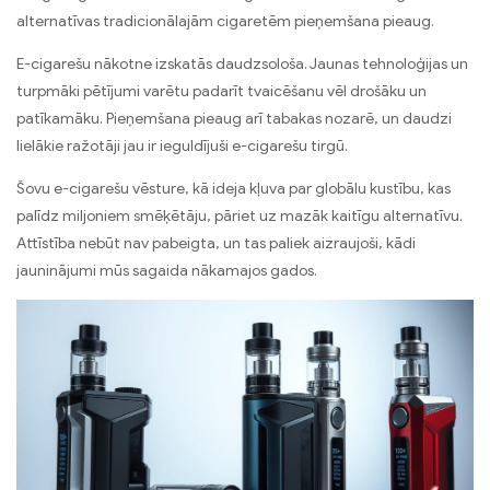
alternatīvas tradicionālajām cigaretēm pieņemšana pieaug.
E-cigarešu nākotne izskatās daudzsološa. Jaunas tehnoloģijas un
turpmāki pētījumi varētu padarīt tvaicēšanu vēl drošāku un
patīkamāku. Pieņemšana pieaug arī tabakas nozarē, un daudzi
lielākie ražotāji jau ir ieguldījuši e-cigarešu tirgū.
Šovu e-cigarešu vēsture, kā ideja kļuva par globālu kustību, kas
palīdz miljoniem smēķētāju, pāriet uz mazāk kaitīgu alternatīvu.
Attīstība nebūt nav pabeigta, un tas paliek aizraujoši, kādi
jauninājumi mūs sagaida nākamajos gados.