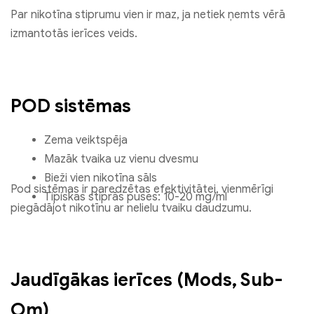
Par nikotīna stiprumu vien ir maz, ja netiek ņemts vērā
izmantotās ierīces veids.
POD sistēmas
Zema veiktspēja
Mazāk tvaika uz vienu dvesmu
Bieži vien nikotīna sāls
Pod sistēmas ir paredzētas efektivitātei, vienmērīgi
Tipiskas stiprās puses: 10-20 mg/ml
piegādājot nikotīnu ar nelielu tvaiku daudzumu.
Jaudīgākas ierīces (Mods, Sub-
Om)