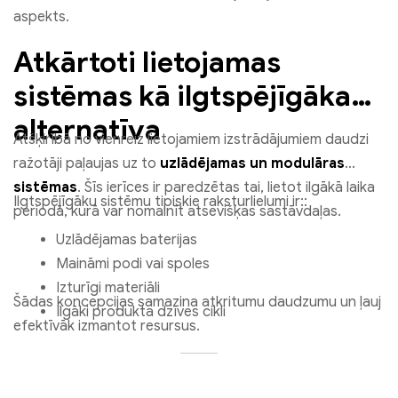
aspekts.
Atkārtoti lietojamas
sistēmas kā ilgtspējīgāka
alternatīva
Atšķirībā no vienreiz lietojamiem izstrādājumiem daudzi
ražotāji paļaujas uz to
uzlādējamas un modulāras
sistēmas
. Šīs ierīces ir paredzētas tai, lietot ilgākā laika
Ilgtspējīgāku sistēmu tipiskie raksturlielumi ir::
periodā, kurā var nomainīt atsevišķas sastāvdaļas.
Uzlādējamas baterijas
Maināmi podi vai spoles
Izturīgi materiāli
Šādas koncepcijas samazina atkritumu daudzumu un ļauj
Ilgāki produkta dzīves cikli
efektīvāk izmantot resursus.