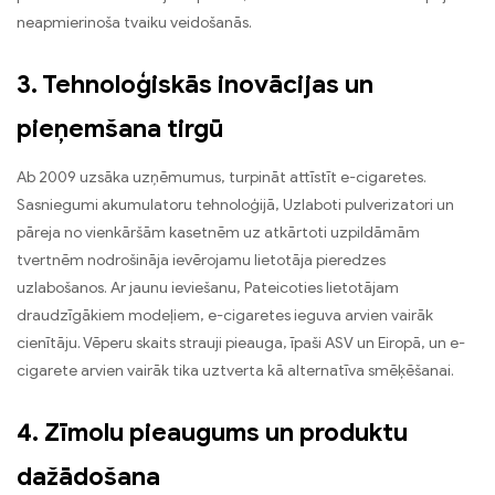
neapmierinoša tvaiku veidošanās.
3. Tehnoloģiskās inovācijas un
pieņemšana tirgū
Ab 2009 uzsāka uzņēmumus, turpināt attīstīt e-cigaretes.
Sasniegumi akumulatoru tehnoloģijā, Uzlaboti pulverizatori un
pāreja no vienkāršām kasetnēm uz atkārtoti uzpildāmām
tvertnēm nodrošināja ievērojamu lietotāja pieredzes
uzlabošanos. Ar jaunu ieviešanu, Pateicoties lietotājam
draudzīgākiem modeļiem, e-cigaretes ieguva arvien vairāk
cienītāju. Vēperu skaits strauji pieauga, īpaši ASV un Eiropā, un e-
cigarete arvien vairāk tika uztverta kā alternatīva smēķēšanai.
4. Zīmolu pieaugums un produktu
dažādošana