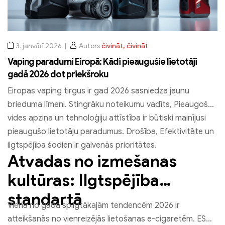
3. janvārī 2026
Autors
čivināt, čivināt
Vaping paradumi Eiropā: Kādi pieaugušie lietotāji
gadā 2026 dot priekšroku
Eiropas vaping tirgus ir gad 2026 sasniedza jaunu
brieduma līmeni. Stingrāku noteikumu vadīts, Pieaugošā
vides apziņa un tehnoloģiju attīstība ir būtiski mainījusi
pieaugušo lietotāju paradumus. Drošība, Efektivitāte un
ilgtspējība šodien ir galvenās prioritātes.
Atvadas no izmešanas
kultūras: Ilgtspējība
standartā
Viena no gada spilgtākajām tendencēm 2026 ir
atteikšanās no vienreizējās lietošanas e-cigaretēm. ES