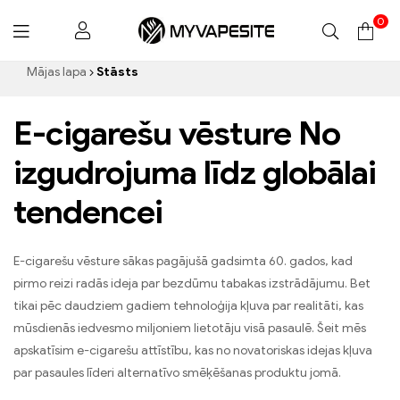
0
Myvapesite.de
Mājas lapa
Stāsts
E-cigarešu vēsture No
izgudrojuma līdz globālai
tendencei
E-cigarešu vēsture sākas pagājušā gadsimta 60. gados, kad
pirmo reizi radās ideja par bezdūmu tabakas izstrādājumu. Bet
tikai pēc daudziem gadiem tehnoloģija kļuva par realitāti, kas
mūsdienās iedvesmo miljoniem lietotāju visā pasaulē. Šeit mēs
apskatīsim e-cigarešu attīstību, kas no novatoriskas idejas kļuva
par pasaules līderi alternatīvo smēķēšanas produktu jomā.