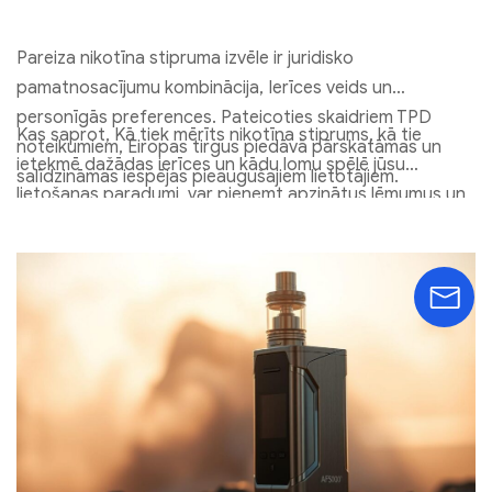
Pareiza nikotīna stipruma izvēle ir juridisko
pamatnosacījumu kombinācija, Ierīces veids un
personīgās preferences. Pateicoties skaidriem TPD
Kas saprot, Kā tiek mērīts nikotīna stiprums, kā tie
noteikumiem, Eiropas tirgus piedāvā pārskatāmas un
ietekmē dažādas ierīces un kādu lomu spēlē jūsu
salīdzināmas iespējas pieaugušajiem lietotājiem.
lietošanas paradumi, var pieņemt apzinātus lēmumus un
sasniegt apmierinošu tvaicēšanas pieredzi ilgtermiņā.