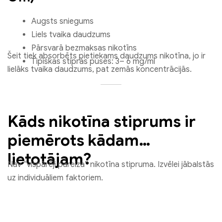
Augsts sniegums
Liels tvaika daudzums
Pārsvarā bezmaksas nikotīns
Šeit tiek absorbēts pietiekams daudzums nikotīna, jo ir
Tipiskas stiprās puses: 3– 6 mg/ml
lielāks tvaika daudzums, pat zemās koncentrācijās.
Kāds nikotīna stiprums ir
piemērots kādam
lietotājam?
Nav “vispārēji pareiza” nikotīna stipruma. Izvēlei jābalstās
uz individuāliem faktoriem.