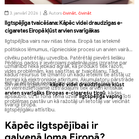
3. janvārī 2026
Autors
čivināt, čivināt
Ilgtspējīga tvaicēšana: Kāpēc videi draudzīgas e-
cigaretes Eiropā kļūst arvien svarīgākas
Ilgtspējība vairs nav nišas tēma. Eiropā tas ietekmē
politiskos lēmumus, rūpnieciskie procesi un arvien vairāk
cilvēku patērētāju uzvedība. Patērētāji pievērš lielāku
Pēdējos gados ir ievērojami palielinājusies izpratne par
uzmanību nekā jebkad agrāk, kā produkti tiek ražoti,
vides problēmām, kas saistītas ar tvaicēšanu. Tādi
kādus resursus tie izmanto un kādu ietekmi tie atstāj uz
termini kā elektroniskie atkritumi, Akumulatoru pārstrāde
vidi. Šī attīstība neapstājas pie e-cigarešu tirgus.
Šis raksts izgaismo,
kāpēc videi draudzīgums kļūst
un vienreizlietojamie izstrādājumi tiek arvien kritiskāk
arvien svarīgāks Eiropas e-cigarešu tirgū
, kādas
apšaubīti. Uz šī fona tēma uzvar
ilgtspējīga vaping
ļoti
problēmas pastāv un kā ražotāji un lietotāji var veicināt
svarīgi Eiropā.
ilgtspējīgāku attīstību.
Kāpēc ilgtspējībai ir
galvenā loma Eiropā?