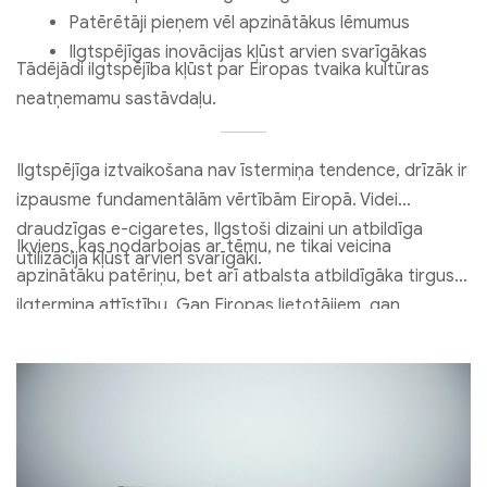
Patērētāji pieņem vēl apzinātākus lēmumus
Ilgtspējīgas inovācijas kļūst arvien svarīgākas
Tādējādi ilgtspējība kļūst par Eiropas tvaika kultūras
neatņemamu sastāvdaļu.
Ilgtspējīga iztvaikošana nav īstermiņa tendence, drīzāk ir
izpausme fundamentālām vērtībām Eiropā. Videi
draudzīgas e-cigaretes, Ilgstoši dizaini un atbildīga
Ikviens, kas nodarbojas ar tēmu, ne tikai veicina
utilizācija kļūst arvien svarīgāki.
apzinātāku patēriņu, bet arī atbalsta atbildīgāka tirgus
ilgtermiņa attīstību. Gan Eiropas lietotājiem, gan
ražotājiem ilgtspējība kļūst par izšķirošu faktoru
nākotnē.