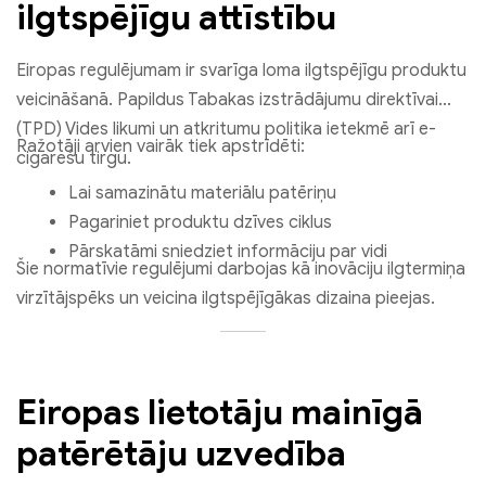
ilgtspējīgu attīstību
Eiropas regulējumam ir svarīga loma ilgtspējīgu produktu
veicināšanā. Papildus Tabakas izstrādājumu direktīvai
(TPD) Vides likumi un atkritumu politika ietekmē arī e-
Ražotāji arvien vairāk tiek apstrīdēti:
cigarešu tirgu.
Lai samazinātu materiālu patēriņu
Pagariniet produktu dzīves ciklus
Pārskatāmi sniedziet informāciju par vidi
Šie normatīvie regulējumi darbojas kā inovāciju ilgtermiņa
virzītājspēks un veicina ilgtspējīgākas dizaina pieejas.
Eiropas lietotāju mainīgā
patērētāju uzvedība