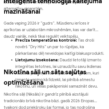
Inteliģenta tehnoloģija kaitējuma
iecienījuši bijušie smēķētāji, kuri meklē nopietnu
alternatīvu cigaretēm.
mazināšanai
Gada vaping 2026 ir “gudrs”. Mūsdienu ierīces ir
aprīkotas ar uzlabotām mikroshēmām, kas var darīt
daudz vairāk, nekā tikai regulēt veiktspēju.
Precīza temperatūras kontrole:
Tas droši
novērš “Dry Hits” un par to rūpējas, ka
pārkaršanas dēļ neveidojas kaitīgi blakusprodukti.
Lietojumu izsekošana:
Daudzi lietotāji izmanto
integrētas lietotnes, lai uzraudzītu savu ikdienas
Nikotīna sāļi un sāta sajūtas
nikotīna patēriņu. Tas ir īpaši noderīgi tiem, kuri
izmanto vaping kā līdzekli, lai pilnībā atmestu
optimizēšana
nikotīnu, un vēlas pakāpeniski samazināt devu.
Nikotīna sāļi (Niksāls) ir gandrīz pilnībā aizstājuši
tradicionālo brīvā nikotīna bāzi. gadā 2026 Eiropas
tvaikoņi dod priekšroku šai formai, jo tas nodrošina