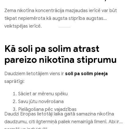
Zema nikotīna koncentrācija mazjaudas ierīcē var būt
tikpat nepiemērota kā augsta stiprība augstas
veiktspējas ierīcē.
Kā soli pa solim atrast
pareizo nikotīna stiprumu
Daudziem lietotājiem viens ir
soli pa solim pieeja
saprātīgi:
Sāciet ar mērenu spēku
Savu jūtu novērošana
Pielāgošana pēc vajadzības
Daudzi Eiropas lietotāji laika gaitā samazina nikotīna
daudzumu, citi ilgtermiņā paliek nemainīgā līmenī. Abi ir