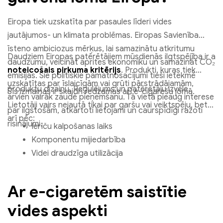
Eiropa tiek uzskatīta par pasaules līderi vides
jautājumos- un klimata problēmas. Eiropas Savienība
īsteno ambiciozus mērķus, lai samazinātu atkritumu
Daudziem Eiropas patērētājiem mūsdienās ilgtspējība ir a
daudzumu, veicināt aprites ekonomiku un samazināt CO₂
noteicošais pirkuma kritērijs
. Produkti, kuras tiek
emisijas. Šie politiskie pamatnosacījumi tieši ietekmē
uzskatītas par īslaicīgām vai grūti pārstrādājamām,
produktu dizainu, Regulējums un patērētāju izvēle.
Šīs izmaiņas ir skaidri redzamas arī e-cigarešu jomā.
arvien vairāk zaudē pieņemšanu. Tā vietā pieaug interese
Lietotāji vairs nejautā tikai par garšu vai veiktspēju, bet
par ilgstošām, atkārtoti lietojami un caurspīdīgi ražoti
arī pēc:
risinājumi.
Ierīču kalpošanas laiks
Komponentu mijiedarbība
Videi draudzīga utilizācija
Ar e-cigaretēm saistītie
vides aspekti