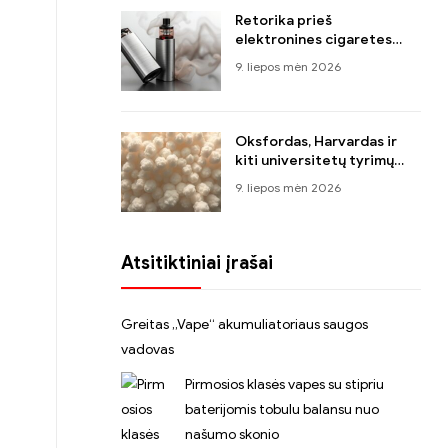
Retorika prieš
elektronines cigaretes
klaidina visuomenę, sako
9. liepos mėn 2026
ekspertas iš Amerikos
mokslo ir sveikatos
tarybos
Oksfordas, Harvardas ir
kiti universitetų tyrimų
institutai patvirtina, kad
9. liepos mėn 2026
elektroninės cigaretės yra
veiksmingesnės už
pakaitinę nikotino terapiją
metant rūkyti
Atsitiktiniai įrašai
Greitas „Vape“ akumuliatoriaus saugos
vadovas
Pirmosios klasės vapes su stipriu
baterijomis tobulu balansu nuo
našumo skonio