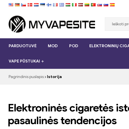
Myvapesite.de
PARDUOTUVĖ
MOD
POD
ELEKTRONINIŲ CIGA
Užsisakykite
e-
VAPE PŪSTUKAI
cigaretes
pigiai
internete
Pagrindinis puslapis
Istorija
„myVapesite.de“
Elektroninės cigaretės ist
pasaulinės tendencijos