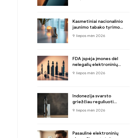
kai ji atrado, kad jie
neatitinka visuomenės
sveikatos standartų
Kasmetiniai nacionalinio
jaunimo tabako tyrimo
rezultatai
9. liepos mėn 2026
FDA įspėja įmones dėl
nelegalių elektroninių
cigarečių pardavimo, kurie
9. liepos mėn 2026
mėgsta žaislus, Atrodo
maistas ir animacinių filmų
personažai
Indonezija svarsto
griežčiau reguliuoti
elektroninių cigarečių
9. liepos mėn 2026
prekybą
Pasaulinė elektroninių