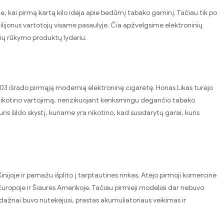
e, kai pirmą kartą kilo idėja apie bedūmį tabako gaminį. Tačiau tik po
ilijonus vartotojų visame pasaulyje. Čia apžvelgsime elektroninių
yvių rūkymo produktų lyderiu.
2003 išrado pirmąją modernią elektroninę cigaretę. Honas Likas turėjo
 nikotino vartojimą, nerizikuojant kenksmingu degančio tabako
is šildo skystį, kuriame yra nikotino, kad susidarytų garai, kuris
joje ir pamažu išplito į tarptautines rinkas. Atėjo pirmoji komercinė
uropoje ir Šiaurės Amerikoje. Tačiau pirmieji modeliai dar nebuvo
s dažnai buvo nutekėjusi, prastas akumuliatoriaus veikimas ir