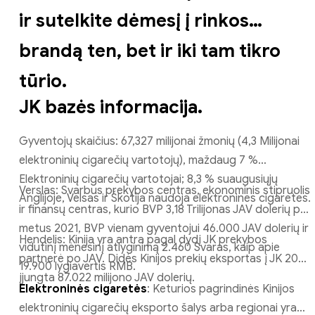
ir sutelkite dėmesį į rinkos
brandą ten, bet ir iki tam tikro
tūrio.
JK bazės informacija.
Gyventojų skaičius: 67,327 milijonai žmonių (4,3 Milijonai
elektroninių cigarečių vartotojų), maždaug 7 %
Elektroninių cigarečių vartotojai; 8,3 % suaugusiųjų
Verslas: Svarbus prekybos centras, ekonominis stipruolis
Anglijoje, Velsas ir Škotija naudoja elektronines cigaretes.
ir finansų centras, kurio BVP 3,18 Trilijonas JAV dolerių per
metus 2021, BVP vienam gyventojui 46.000 JAV dolerių ir
Hendelis: Kinija yra antra pagal dydį JK prekybos
vidutinį mėnesinį atlyginimą 2.460 Svaras, kaip apie
partnerė po JAV. Didės Kinijos prekių eksportas į JK 2021
19.900 lygiavertis RMB.
įjungta 87.022 milijono JAV dolerių.
Elektroninės cigaretės
: Keturios pagrindinės Kinijos
elektroninių cigarečių eksporto šalys arba regionai yra