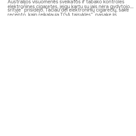
Australijos visuomenės sveikatos ir tabako kontrolės
elektronines cigaretes, jeigu kartu su jais nėra gydytojo
srityje” prisidėjo. Tačiau dėl elektroninių cigarečių, sakė
recepto, kaip reikalauja TGA taisyklės”, pasakė jis.
jis, Butleris privalo “skubus” uždrausti bet kokį
elektroninių cigarečių importą, nepriklausomai nuo, ar
juose yra nikotino, ar ne.