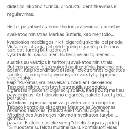
didesnis nikotino turinčių produktų identifikavimas ir
reguliavimas.
Be to, pagal vietos žiniasklaidos pranešimus paskelbė
sveikatos ministras Markas Butleris, kad mentolio
kvapiosios medžiagos ir kiti cigarečių skoniai bei priedai
Vieša konsultacija dėl elektroninių cigarečių reformos
taip pat turėtų būti uždrausti.
vyksta iki 16. sausio mėn. Butleris vėliau tą mėnesį
susitiks su valstijos ir teritorijų sveikatos ministrais,
Butleris pasakė, būtų sukurti nauji grafiniai įspėjimai ant
aptarti, Kaip koordinuoti atsaką į elektronines cigaretes
tabako, ir pirmą kartą vyriausybė svarstytų, Įspėjimai
visoje šalyje.
kaip “Rūkymas yra nesveika” uždėti ant kiekvienos
Taip pat reikėtų pristatyti patrauklius produktų
cigaretės ir pakeisti cigarečių spalvą, kad ji būtų mažiau
pavadinimus, Ant kiekvieno cigarečių pakelio turėtų būti
patraukli.
pateikiami įspėjimai apie žalą sveikatai ir atnaujintos
Tabako kontrolės ekspertas Maurice'as Swansonas,
reklamos taisyklės, įtraukti elektroninių cigarečių
Mitglied des Australijos rūkymo ir sveikatos taryba,
gaminius.
pasakė, Butleris pasiekė vieną “didelis žingsnis į priekį
“Ši nuostata suteiktų muitinei galių, konfiskuoti visas