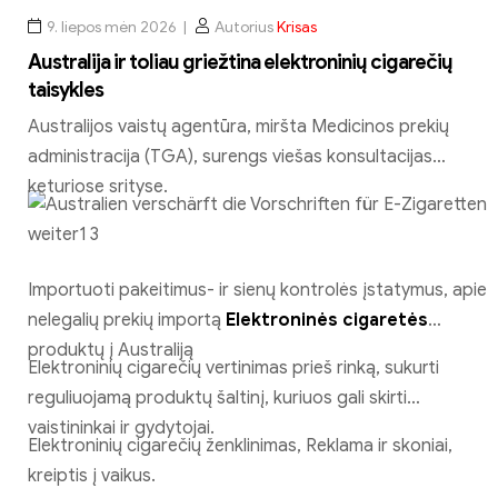
9. liepos mėn 2026
Autorius
Krisas
Australija ir toliau griežtina elektroninių cigarečių
taisykles
Australijos vaistų agentūra, miršta Medicinos prekių
administracija (TGA), surengs viešas konsultacijas
keturiose srityse.
Importuoti pakeitimus- ir sienų kontrolės įstatymus, apie
nelegalių prekių importą
Elektroninės cigaretės
produktų į Australiją
Elektroninių cigarečių vertinimas prieš rinką, sukurti
reguliuojamą produktų šaltinį, kuriuos gali skirti
vaistininkai ir gydytojai.
Elektroninių cigarečių ženklinimas, Reklama ir skoniai,
kreiptis į vaikus.