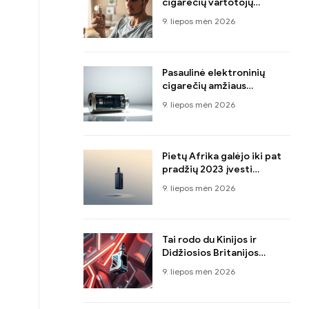
cigarečių vartotojų
koalicija ES elektroninių
9. liepos mėn 2026
cigarečių kainų
padidėjimas kenkia
vartotojams ir visuomenės
sveikatai
Pasaulinė elektroninių
cigarečių amžiaus
suvestinė pagal šalį
9. liepos mėn 2026
Pietų Afrika galėjo iki pat
pradžių 2023 įvesti
mokestį elektroninėms
9. liepos mėn 2026
cigaretėms
Tai rodo du Kinijos ir
Didžiosios Britanijos
universitetų tyrimai, kad
9. liepos mėn 2026
elektroninės cigaretės yra
žymiai mažiau
kenksmingos nei cigaretės