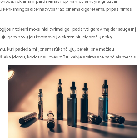
vienoda, reklama ir pardavimas nepilnamečiams yra griežtai
au kenksmingos alternatyvos tradicinėms cigaretėms, pripažinimas
gijos ir tolesni moksliniai tyrimai gali padaryti garavimą dar saugesnį
ųjų gamintojų jau investavo į elektroninių cigarečių rinką.
jimu, kuri padeda milijonams rūkančiųjų, pereiti prie mažiau
išlieka įdomu, kokios naujovės mūsų kelyje atsiras ateinančiais metais.