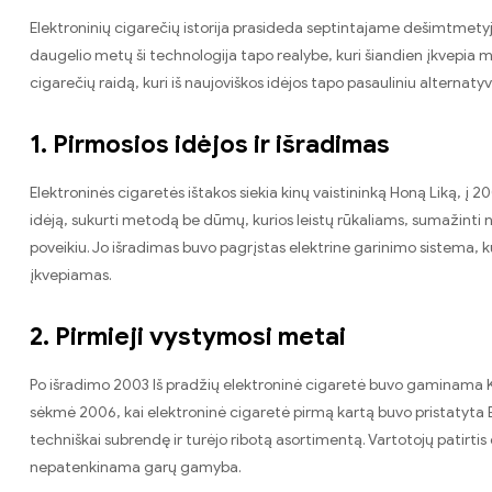
Elektroninių cigarečių istorija prasideda septintajame dešimtmetyj
daugelio metų ši technologija tapo realybe, kuri šiandien įkvepia m
cigarečių raidą, kuri iš naujoviškos idėjos tapo pasauliniu alternat
1. Pirmosios idėjos ir išradimas
Elektroninės cigaretės ištakos siekia kinų vaistininką Honą Liką, į 
idėją, sukurti metodą be dūmų, kurios leistų rūkaliams, sumažinti
poveikiu. Jo išradimas buvo pagrįstas elektrine garinimo sistema, kur
įkvepiamas.
2. Pirmieji vystymosi metai
Po išradimo 2003 Iš pradžių elektroninė cigaretė buvo gaminama Kini
sėkmė 2006, kai elektroninė cigaretė pirmą kartą buvo pristatyta E
techniškai subrendę ir turėjo ribotą asortimentą. Vartotojų patirti
nepatenkinama garų gamyba.