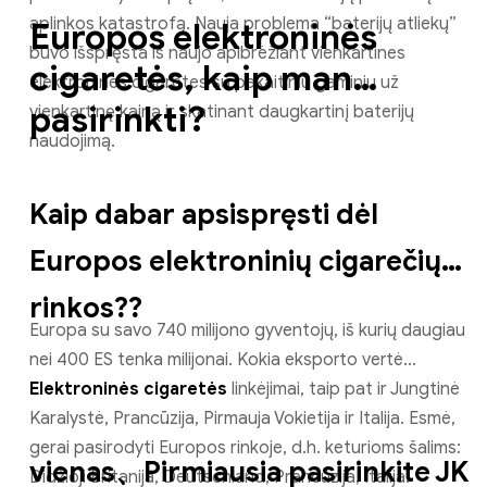
aplinkos katastrofą. Nauja problema “baterijų atliekų”
Europos elektroninės
buvo išspręsta iš naujo apibrėžiant vienkartines
cigaretės, kaip man
elektronines cigaretes su pakaitiniu gaminiu už
pasirinkti?
vienkartinę kainą ir skatinant daugkartinį baterijų
naudojimą.
Kaip dabar apsispręsti dėl
Europos elektroninių cigarečių
rinkos??
Europa su savo 740 milijono gyventojų, iš kurių daugiau
nei 400 ES tenka milijonai. Kokia eksporto vertė
Elektroninės cigaretės
linkėjimai, taip pat ir Jungtinė
Karalystė, Prancūzija, Pirmauja Vokietija ir Italija. Esmė,
gerai pasirodyti Europos rinkoje, d.h. keturioms šalims:
vienas、
Pirmiausia pasirinkite JK
Didžioji Britanija, Deutschland, Prancūzija, Italija.