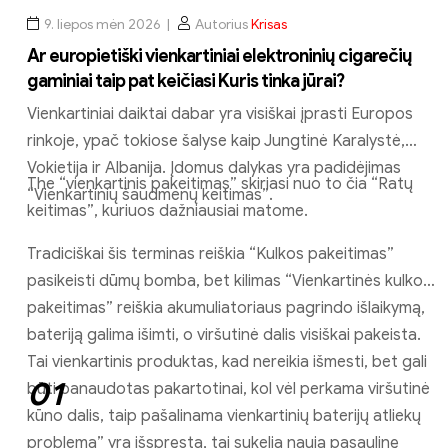
9. liepos mėn 2026
Autorius
Krisas
Ar europietiški vienkartiniai elektroninių cigarečių
gaminiai taip pat keičiasi Kuris tinka jūrai?
Vienkartiniai daiktai dabar yra visiškai įprasti Europos
rinkoje, ypač tokiose šalyse kaip Jungtinė Karalystė,
Vokietija ir Albanija. Įdomus dalykas yra padidėjimas
The “vienkartinis pakeitimas” skiriasi nuo to čia “Ratų
“Vienkartinių šaudmenų keitimas”.
keitimas”, kuriuos dažniausiai matome.
Tradiciškai šis terminas reiškia “Kulkos pakeitimas”
pasikeisti dūmų bomba, bet kilimas “Vienkartinės kulkos
pakeitimas” reiškia akumuliatoriaus pagrindo išlaikymą,
bateriją galima išimti, o viršutinė dalis visiškai pakeista.
Tai vienkartinis produktas, kad nereikia išmesti, bet gali
01
būti panaudotas pakartotinai, kol vėl perkama viršutinė
kūno dalis, taip pašalinama vienkartinių baterijų atliekų
problema” yra išspręsta, tai sukelia naują pasaulinę