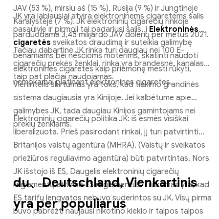
JAV (53 %), mirsiu aš (15 %), Rusija (9 %) ir Jungtinėje
JK yra labiausiai atvira elektroninėms cigaretėms šalis
Karalystėje (7 %). JK elektroninių cigarečių rinkoje
pasaulyje ir pirmoji tai padariusi šalis, į
Elektroninės
parduodama 3,45 milijardo JAV dolerių per metus 2021.
cigaretės
sveikatos draudimą ir suteikia galimybę
Tačiau dabartinė JK rinka turi daugiau nei 100 E-
benamiams bei nėščioms moterims, skatinti naudoti
cigarečių prekės ženklai, rinka yra brandesnė, kanalas
elektronines cigaretes kaip priemonę mesti rūkyti,
taip pat plačiai naudojamas.
nemokamai platinant elektronines cigaretes.
Vienintelis skirtumas yra toks, kad tiekimo grandinės
sistema daugiausia yra Kinijoje. Jei kalbėtume apie
galimybes JK, tada daugiau Kinijos gamintojams nei
Elektroninių cigarečių politika JK: iš esmės visiškai
prekių ženklams.
liberalizuota. Prieš pasirodant rinkai, jį turi patvirtinti
Britanijos vaistų agentūra (MHRA). (Vaistų ir sveikatos
priežiūros reguliavimo agentūra) būti patvirtintas. Nors
JK išstojo iš ES, Daugelis elektroninių cigarečių
du、
Deutschland, Vienkartinis
reglamentų atitinka ES reglamentus. Trūkumas yra, kad
ES tarifų lengvatos nebuvo suderintos su JK. Visų pirma
yra per populiarus
buvo pabrėžti naujausi nikotino kiekio ir talpos talpos