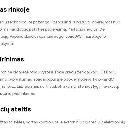
as rinkoje
rijų technologijos pažanga, Patobulinti purkštuvai ir perėjimas nuo
imą naudotojo patirties pagerėjimą. Pristačius naujus, Dėl
jų. Vaperių skaičius sparčiai augo, ypač JAV ir Europoje, o
rūkymui.
irinimas
roninė cigaretė toliau vystėsi. Tokie prekių ženklai kaip „Elf Bar“.,
jimo paprastumas. Ypač išpopuliarėjo tokie modeliai kaip RandM
s, pvz., LED ekranai, skirti stebėti akumuliatoriaus lygį ir e-skystį,
s skonių pasirinkimas.
ečių ateitis
tas taisykles, skirtas kontroliuoti elektroninių cigarečių ir elektroninių