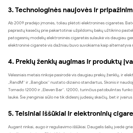
3. Technologinės naujovės ir pripažinim
Ab 2009 pradėjo įmonės, toliau plėtoti elektronines cigaretes. Bate
paprastų kasečių prie pakartotinai užpildomų bakų užtikrino pasteb
patogesnių modelių elektroninės cigaretės sulaukė vis daugiau gerbė
elektroninė cigaretė vis dažniau buvo suvokiama kaip alternatyva 
4. Prekių ženklų augimas ir produktų įva
Vėlesniais metais rinkoje pasirodė vis daugiau prekių ženklų, ir elekt
„RandM“ ir „Bangbox“ nustato dizaino standartus, Skonis ir naudo
Tornado 12000 ir „Eleven Bar“. 12000, turinčius patobulintas funkcija
laukė. Šie įrenginiai siūlo ne tik didesnį judesių skaičių, bet ir įvairu
5. Teisiniai iššūkiai ir elektroninių cigar
Augant rinkai, augo ir reguliavimo iššūkiai. Daugelis šalių įvedė griež