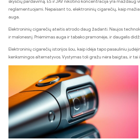
skysčių pardavimą. ES ir JAV nikotino koncentracija yra maždaug 
reglamentuojami. Nepaisant to, elektroninių cigarečių, kaip maži
auga.
Elektroninių cigarečių ateitis atrodo daug žadanti. Naujos technolo
ir malonesnį. Priėmimas auga ir tabako pramonėje, ir daugelis didži
Elektroninių cigarečių istorijos šou, kaip idėja tapo pasauliniu judė
kenksmingos alternatyvos. Vystymas toli gražu nėra baigtas, ir tai 