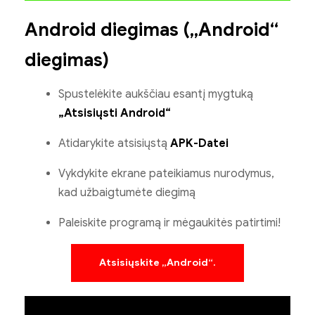
Android diegimas („Android“
diegimas)
Spustelėkite aukščiau esantį mygtuką
„Atsisiųsti Android“
Atidarykite atsisiųstą
APK-Datei
Vykdykite ekrane pateikiamus nurodymus,
kad užbaigtumėte diegimą
Paleiskite programą ir mėgaukitės patirtimi!
Atsisiųskite „Android“.