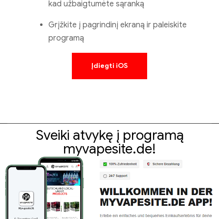
kad užbaigtumėte sąranką
Grįžkite į pagrindinį ekraną ir paleiskite
programą
Įdiegti iOS
Sveiki atvykę į programą
myvapesite.de!