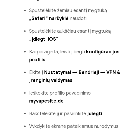
Spustelėkite žemiau esantį mygtuką
„Safari“ naršyklė
naudoti
Spustelėkite aukščiau esantį mygtuką
„Įdiegti iOS“
Kai paraginta, leisti įdiegti
konfigūracijos
profilis
Eikite į
Nustatymai → Bendrieji → VPN &
Įrenginių valdymas
Ieškokite profilio pavadinimo
myvapesite.de
Bakstelėkite jį ir pasirinkite
Įdiegti
Vykdykite ekrane pateikiamus nurodymus,