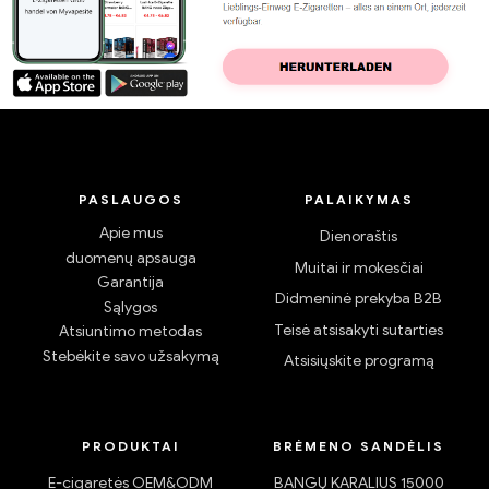
PASLAUGOS
PALAIKYMAS
Apie mus
Dienoraštis
duomenų apsauga
Muitai ir mokesčiai
Garantija
Didmeninė prekyba B2B
Sąlygos
Teisė atsisakyti sutarties
Atsiuntimo metodas
Stebėkite savo užsakymą
Atsisiųskite programą
PRODUKTAI
BRĖMENO SANDĖLIS
E-cigaretės OEM&ODM
BANGŲ KARALIUS 15000