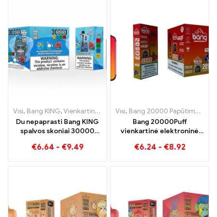
Visi
,
Bang KING
,
Vienkartinės elektroninės cigaretės Lietuva
Visi
,
Bang 20000 Papūtimai
,
Vienk
,
Ban
Du nepaprasti Bang KING
Bang 20000Puff
spalvos skoniai 30000
vienkartinė elektroninė
Puffs E-Zigarette mėlynių
cigaretė mėlynių arbūzo
€
6.64
-
€
9.49
€
6.24
-
€
8.92
aviečių mišrus ir supelijęs
skonio ir dvigubo tinklelio
vaisius