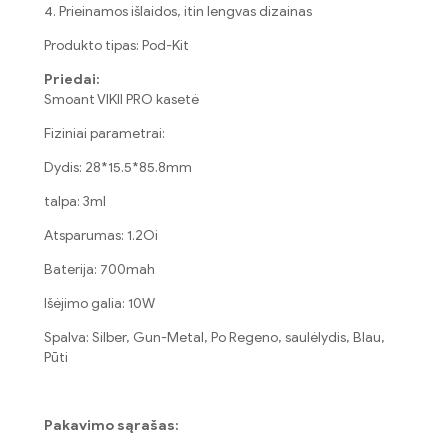
4. Prieinamos išlaidos, itin lengvas dizainas
Produkto tipas: Pod-Kit
Priedai:
Smoant VIKII PRO kasetė
Fiziniai parametrai:
Dydis: 28*15.5*85.8mm
talpa: 3ml
Atsparumas: 1.2Oi
Baterija: 700mah
Išėjimo galia: 10W
Spalva: Silber, Gun-Metal, Po Regeno, saulėlydis, Blau,
Pūti
Pakavimo sąrašas: