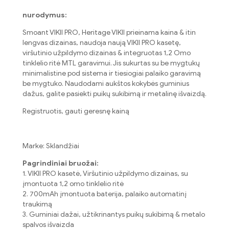
nurodymus:
Smoant VIKII PRO, Heritage VIKII prieinama kaina & itin
lengvas dizainas, naudoja naują VIKII PRO kasetę,
viršutinio užpildymo dizainas & integruotas 1,2 Omo
tinklelio ritė MTL garavimui. Jis sukurtas su be mygtukų
minimalistine pod sistema ir tiesiogiai palaiko garavimą
be mygtuko. Naudodami aukštos kokybės guminius
dažus, galite pasiekti puikų sukibimą ir metalinę išvaizdą.
Registruotis, gauti geresnę kainą
Marke: Sklandžiai
Pagrindiniai bruožai:
1. VIKII PRO kasetė, Viršutinio užpildymo dizainas, su
įmontuota 1,2 omo tinklelio ritė
2. 700mAh įmontuota baterija, palaiko automatinį
traukimą
3. Guminiai dažai, užtikrinantys puikų sukibimą & metalo
spalvos išvaizda