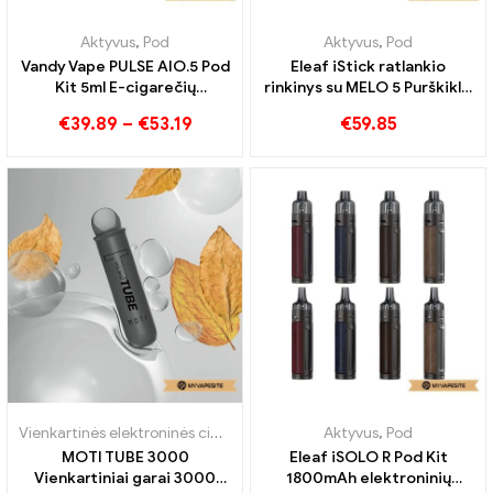
Aktyvus
,
Pod
Aktyvus
,
Mod
,
Pod
Vandy Vape NOX Pod Kit
Eleaf iStick P100 Pod Mod
1600mAh elektroninių
3400mAh elektroninių
cigarečių didmeninė
cigarečių didmeninė
€
23.27
€
34.57
prekyba 丨Customed
prekyba 丨Custom
Aktyvus
,
Pod
Aktyvus
,
Pod