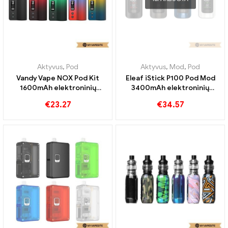
Aktyvus
,
Pod
,
Garintuvas
Aktyvus
,
Pod
,
Garintuvas
Suorin Spce Pod Kit
Smoant Pasito II Pod Kit
1500mAh elektroninių
2500mAh elektroninių
cigarečių didmeninė
cigarečių didmeninė
€
33.24
€
29.19
prekyba 丨Custom
prekyba pagal užsakymą
IŠPARDUOTA