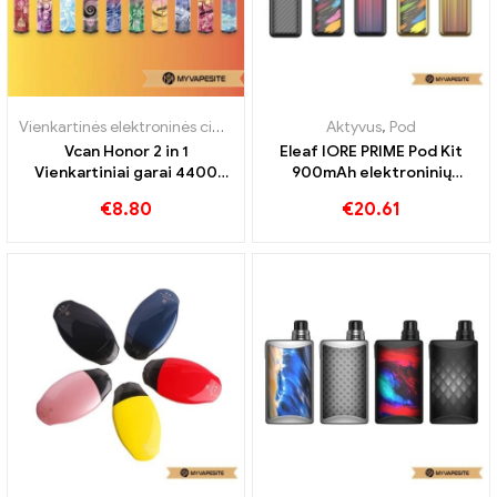
Aktyvus
,
Pod
Aktyvus
,
Pod
Eleaf IORE LITE Pod Kit
Vandy Vape Rhino Pod
350mAh E-Zigaretten
rinkinys 1200 mAh
Großhandel丨Custom
elektroninių cigarečių
€
7.61
–
€
7.99
€
19.94
didmeninė prekyba 丨
Customed