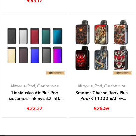
2ml & 370mah elektroninių
Kit E-Zigaretten
cigarečių didmeninė
Großhandel丨Custom
€
7.25
€
49.87
prekyba 丨Custom
IŠPARDUOTA
Aktyvus
,
Pod
Aktyvus
,
Pod
,
Garintuvas
Vandy Vape PULSE AIO Pod
Smoant VIKII KIT Pod Kit
Kit 80W elektroninių
370mAh E-Zigaretten
cigarečių didmeninė
Großhandel丨Custom
€
63.17
prekyba 丨Custom