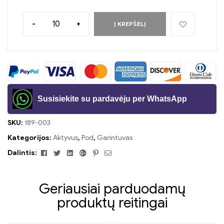
-
+
Į KREPŠELĮ
Susisiekite su pardavėju per WhatsApp
SKU:
189-003
Kategorijos:
Aktyvus
,
Pod
,
Garintuvas
Facebook
Twitter
Linkedin
Google+
Pinterest
El.
Dalintis:
paštas
Geriausiai parduodamų
produktų reitingai