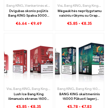
Bang KING
,
Vienkartinės elektroninės cigaretės
Visi
,
Bang KING
,
Vienkartinės elekt
,
Bang King išmanusis ekranas 15000 Puff
Dvigubas skonio pojūtis
Mėgaukitės neprilygstamu
Bang KING Spalva 30000
vaisiniu rūkymu su Grape
Puffs Red Bull ir Blueberry
Jelly Bang King Smart
€
6.64
-
€
9.49
€
5.85
-
€
8.35
Watermelon 30000
Screen 15000 Puff
Pūksta vienkartinė
elektroninė cigaretė
Visi
,
Bang KING
,
Bang King išmanusis ekranas 15000 Puff
Bang KING
,
Bang King 15000 Papūtimai
,
Vienkart
Lush Ice Bang King
BANG KING skaitmeninis
išmanusis ekranas 15000
15000 Pūkuoti lagerį
Puffs Puikiai subalansuotas
Bremene 15000
€
5.85
-
€
8.35
€
5.78
-
€
7.83
arbūzo ir mėtų mišinys
Mėgavimasis be traukinių