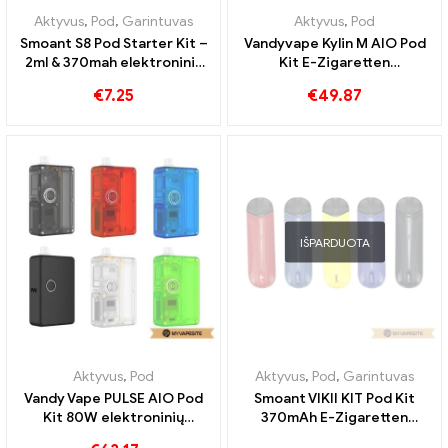
Vienkartinės elektroninės cigaretės
,
Vienkartinės elektroninės cigare
Aktyvus
,
Pod
Vcan Honor 2 in 1
Eleaf IORE PRIME Pod Kit
Vienkartiniai garai 4400
900mAh elektroninių
Papūtimai
cigarečių didmeninė
€
8.80
€
20.61
prekyba 丨Custom
Aktyvus
,
Pod
,
Garintuvas
Aktyvus
,
Pod
Smoant S8 Pod Starter Kit –
Vandyvape Kylin M AIO Pod