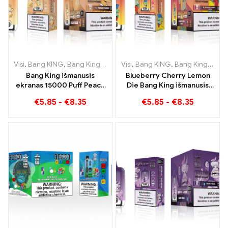
Visi
,
Bang KING
,
Bang King išmanusis ekranas 15000 Puff
Visi
,
Bang KING
,
Bang King išmanusis ekranas 15000 Puff
,
Vienkart
Bang King išmanusis
Blueberry Cherry Lemon
ekranas 15000 Puff Peach
Die Bang King išmanusis
Freeze vienkartinės
ekranas 15000 Puffs
€
5.85
-
€
8.35
€
5.85
-
€
8.35
elektroninės cigaretės
Novatoriškos vienkartinės
elektroninės cigaretės
apžvalga