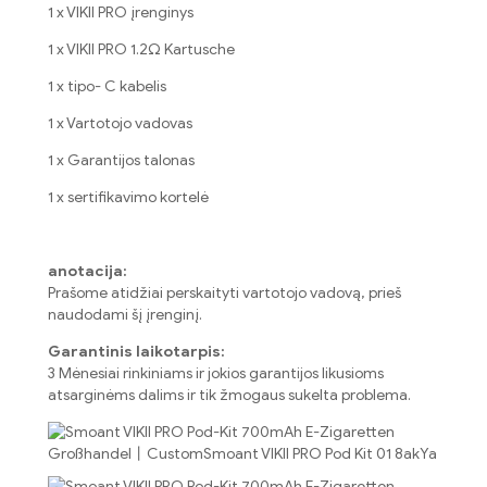
1 x VIKII PRO įrenginys
1 x VIKII PRO 1.2Ω Kartusche
1 x tipo- C kabelis
1 x Vartotojo vadovas
1 x Garantijos talonas
1 x sertifikavimo kortelė
anotacija:
Prašome atidžiai perskaityti vartotojo vadovą, prieš
naudodami šį įrenginį.
Garantinis laikotarpis:
3 Mėnesiai rinkiniams ir jokios garantijos likusioms
atsarginėms dalims ir tik žmogaus sukelta problema.