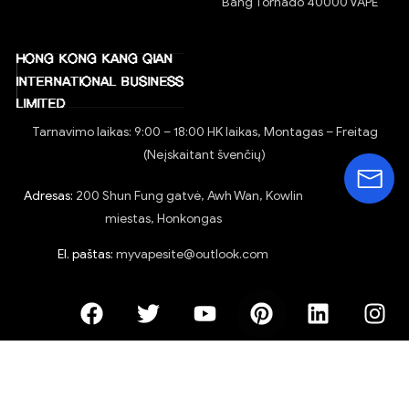
Teisė atsisakyti sutarties
Atsiuntimo metodas
Stebėkite savo užsakymą
Atsisiųskite programą
PRODUKTAI
BRĖMENO SANDĖLIS
E-cigaretės OEM&ODM
BANGŲ KARALIUS 15000
Vienkartinės elektroninės
„Bang Blaze“ 20000
RandM Tornado 7000
cigaretės
RandM Tornado 9000
Elektroninių cigarečių priedai
BANGŲ KARALIUS 45000
Elektroninės cigaretės
Garintuvas
Vape
BANGŲ KARALIUS 50000
Vape
„Nexa Ultra 50K Puff vape“
Bang Tornado 40000 VAPE