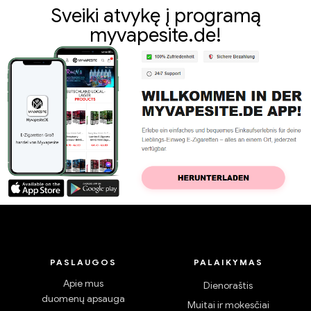
Aktyvus
,
Pod
,
Garintuvas
Aktyvus
,
Pod
,
Garintuvas
Tiesiausias Air Plus Pod
Smoant Charon Baby Plus
sistemos rinkinys 3,2 ml &
Pod-Kit 1000mAh E-
930mAh elektroninių
Zigaretten Großhandel丨
€
23.27
€
26.59
cigarečių didmeninė
Custom
prekyba 丨Custom
Sveiki atvykę į programą