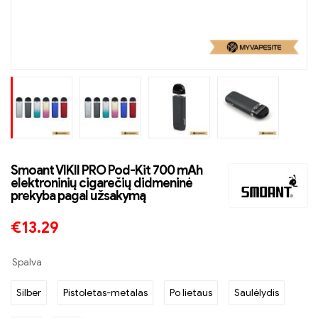
Smoant VIKII PRO Pod-Kit 700 mAh
elektroninių cigarečių didmeninė
prekyba pagal užsakymą
€
13.29
Spalva
Silber
Pistoletas-metalas
Po lietaus
Saulėlydis