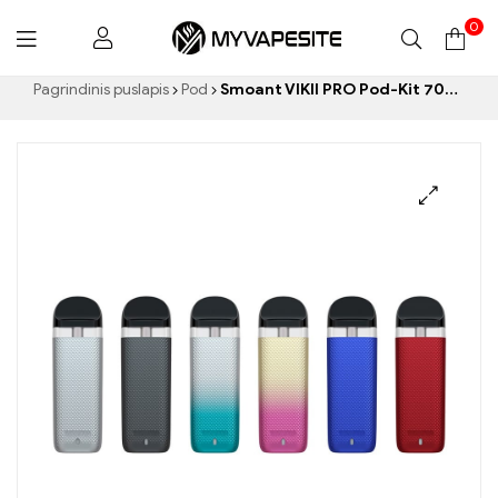
0
Myvapesite.de
Pagrindinis puslapis
Pod
Smoant VIKII PRO Pod-Kit 700 mAh elektroninių cigarečių didmeninė prekyba pagal užsakymą