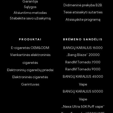
myvapesite.de!
PASLAUGOS
PALAIKYMAS
Apie mus
Dienoraštis
duomenų apsauga
Muitai ir mokesčiai
Garantija
Didmeninė prekyba B2B
Sąlygos