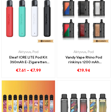
IŠPARDUOTA
Aktyvus
,
Pod
,
Garintuvas
Aktyvus
,
Pod
Smoant Ritter 40 Dėžių
Vandy Vape UNICORN Pod
rinkinys 1500 mAh
Kit 1600mAh elektroninių
elektroninių cigarečių
cigarečių didmeninė
€
19.94
didmeninė prekyba 丨
prekyba 丨Customed
Custom