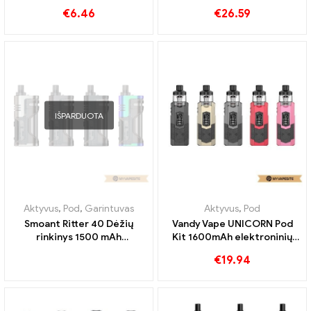
Vandy Vape PULSE AIO.5 Pod
Eleaf iStick ratlankio
Kit 5ml E-cigarečių
rinkinys su MELO 5 Purškiklis
didmeninė prekyba丨
4ml/2ml & 3000mAh
€
39.89
–
€
53.19
€
59.85
Customed
elektroninių cigarečių
didmeninė prekyba 丨
Custom
Vienkartinės elektroninės cigaretės
,
Vienkartinės elektroninės cigare
Aktyvus
,
Pod
MOTI TUBE 3000
Eleaf iSOLO R Pod Kit
Vienkartiniai garai 3000
1800mAh elektroninių
Papūtimai
cigarečių didmeninė
€
6.46
€
26.59
prekyba 丨Customed