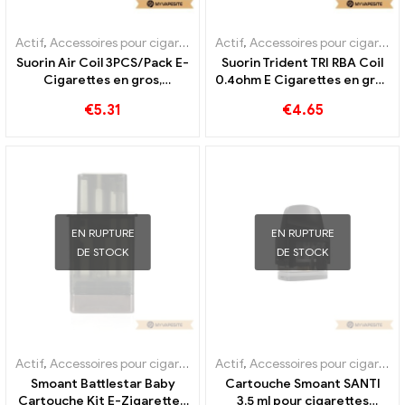
Actif
,
Accessoires pour cigarettes électroniques
Actif
,
Accessoires pour cigarettes électroniques
,
Évaporateur
Suorin Air Coil 3PCS/Pack E-
Suorin Trident TRI RBA Coil
Cigarettes en gros,
0.4ohm E Cigarettes en gros
personnalisé
丨Personnalisé
€
5.31
€
4.65
EN RUPTURE
EN RUPTURE
DE STOCK
DE STOCK
Actif
,
Accessoires pour cigarettes électroniques
Actif
,
Accessoires pour cigarettes électroniques
,
Évaporateur
Smoant Battlestar Baby
Cartouche Smoant SANTI
Cartouche Kit E-Zigaretten
3,5 ml pour cigarettes