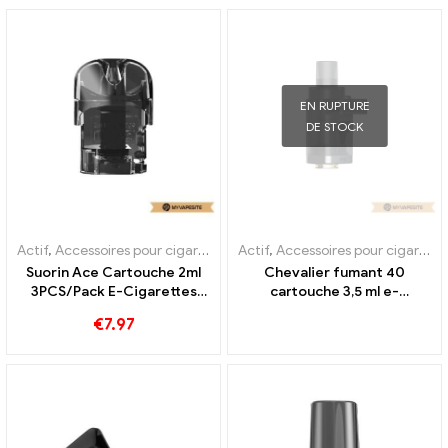
Personnalisé
Personnalisée
EN RUPTURE
DE STOCK
Actif
,
Accessoires pour cigarettes électroniques
Actif
,
Accessoires pour cigarettes électroniques
,
Évaporateur
Suorin Ace Cartouche 2ml
Chevalier fumant 40
3PCS/Pack E-Cigarettes
cartouche 3,5 ml e-
Vente en gros 丨
cigarettes en gros 丨
€
7.97
Personnalisé
Personnalisé