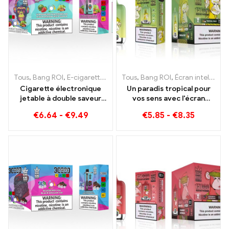
Tous
,
Bang ROI
,
E-cigarettes jetables Lituanie
Tous
,
Bang ROI
,
E-cigarettes jetab
,
Écran intelligent Bang King 15000 Bouffée
Cigarette électronique
Un paradis tropical pour
jetable à double saveur
vos sens avec l'écran
Bang KING Color 30000
intelligent Tropical Fruit
€
6.64
-
€
9.49
€
5.85
-
€
8.35
Des trains pleins de
Bang King 15000 Bouffée
saveurs avec Fraise
Pastèque et Kiwi Passion
Fruit Goyave