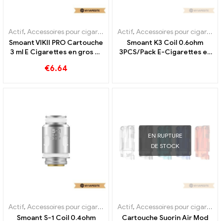
Actif
,
Accessoires pour cigarettes électroniques
Actif
,
Accessoires pour cigarettes électroniques
,
Évaporateur
Smoant VIKII PRO Cartouche
Smoant K3 Coil 0.6ohm
3 ml E Cigarettes en gros 丨
3PCS/Pack E-Cigarettes en
Personnalisé
gros, personnalisé
€
6.64
EN RUPTURE
DE STOCK
Actif
,
Accessoires pour cigarettes électroniques
Actif
,
Accessoires pour cigarettes électroniques
,
Évaporateur
Smoant S-1 Coil 0.4ohm
Cartouche Suorin Air Mod