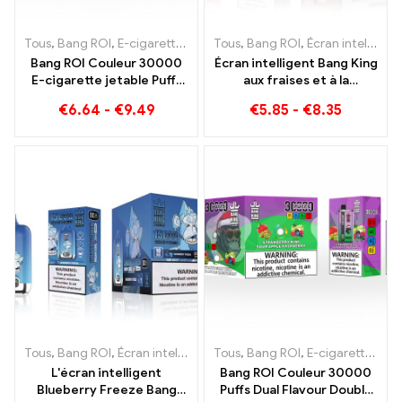
Tous
,
Bang ROI
,
E-cigarettes jetables Lituanie
Tous
,
Bang ROI
,
E-cigarettes jetab
,
Écran intelligent Bang King 15000 Bouffée
Bang ROI Couleur 30000
Écran intelligent Bang King
E-cigarette jetable Puffs
aux fraises et à la
Un plaisir de haute qualité
pastèque 15000 Puff
€
6.64
-
€
9.49
€
5.85
-
€
8.35
avec les saveurs Blueberry
Profitez du plaisir relaxant
Ice et Black Dragon Ice
des fruits
Tous
,
Bang ROI
,
Écran intelligent Bang King 15000 Bouffée
Tous
,
Bang ROI
,
E-cigarettes jetables Lituanie
,
E-ciga
L'écran intelligent
Bang ROI Couleur 30000
Blueberry Freeze Bang
Puffs Dual Flavour Double