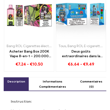
Bang ROI
,
Cigarettes électroniques jetables
Tous
,
Bang ROI
,
E-cigarettes jetable
,
E-cigarettes jetables Lituanie
Acheter Bang Box 200K
Deux goûts
Vape 8-en-1 – 200.000
extraordinaires dans la
Des bouffées et 10 Les
couleur Bang KING 30000
€
7.24
-
€
10.50
€
6.64
-
€
9.49
saveurs
Puffs E-Zigarette Myrtille
Framboise Fruits mélangés
et moisis
Description
Informations
Commentaires
Complémentaires
(0)
Instruction: