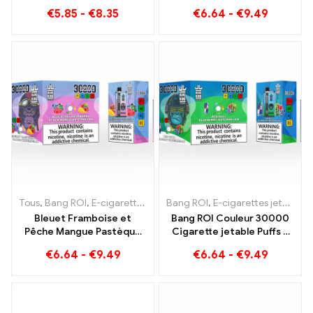
King 15000 Puff offre un
plaisir avec Fraise Kiwi et
€
5.85
-
€
8.35
€
6.64
-
€
9.49
délicieux
Pomme Aigre Framboise
Tous
,
Bang ROI
,
E-cigarettes jetables Lituanie
Bang ROI
,
E-cigarettes jetables Lituanie
,
E-cigarettes jetab
Bleuet Framboise et
Bang ROI Couleur 30000
Pêche Mangue Pastèque
Cigarette jetable Puffs à
Bang KING couleur 30000
deux saveurs Red Bull
€
6.64
-
€
9.49
€
6.64
-
€
9.49
Puffs E-CIGARETTES
Energy Watermelon
JETABLES Appareil jetable
Bubble Gum Sweet
double saveur La
combinaison parfaite