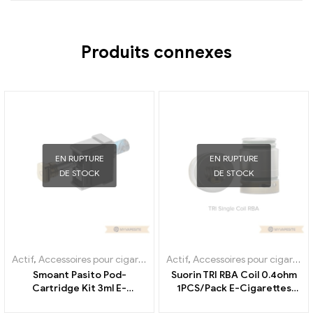
Produits connexes
EN RUPTURE
EN RUPTURE
DE STOCK
DE STOCK
Actif
,
Accessoires pour cigarettes électroniques
Actif
,
Accessoires pour cigarettes électroniques
,
Évaporateur
Smoant Pasito Pod-
Suorin TRI RBA Coil 0.4ohm
Cartridge Kit 3ml E-
1PCS/Pack E-Cigarettes
Cigarettes en gros 丨
Vente en gros,