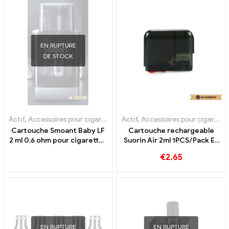
EN RUPTURE
DE STOCK
Actif
,
Accessoires pour cigarettes électroniques
Actif
,
Accessoires pour cigarettes électroniques
,
Évaporateur
Cartouche Smoant Baby LF
Cartouche rechargeable
2 ml 0,6 ohm pour cigarettes
Suorin Air 2ml 1PCS/Pack E-
électroniques en gros, sur
Cigarettes en gros,
€
2.65
mesure
personnalisé
EN RUPTURE
EN RUPTURE