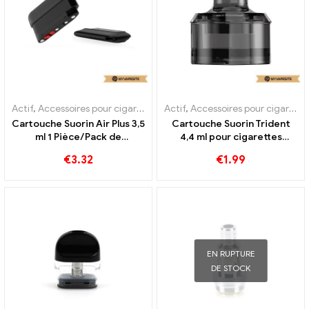
Actif
,
Accessoires pour cigarettes électroniques
Actif
,
Accessoires pour cigarettes électroniques
,
Évaporateur
Cartouche Suorin Air Plus 3,5
Cartouche Suorin Trident
ml 1 Pièce/Pack de
4,4 ml pour cigarettes
cigarettes électroniques en
électroniques en gros, sur
€
3.32
€
1.99
gros, personnalisées
mesure
EN RUPTURE
DE STOCK