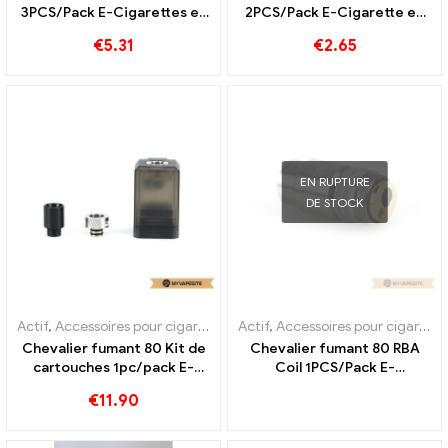
3PCS/Pack E-Cigarettes en
2PCS/Pack E-Cigarette en
gros, personnalisé
gros, personnalisé
€
5.31
€
2.65
EN RUPTURE
DE STOCK
Actif
,
Accessoires pour cigarettes électroniques
Actif
,
Accessoires pour cigarettes électroniques
,
Évaporateur
Chevalier fumant 80 Kit de
Chevalier fumant 80 RBA
cartouches 1pc/pack E-
Coil 1PCS/Pack E-
Cigarettes en gros,
Cigarettes en gros,
€
11.90
personnalisé
personnalisé