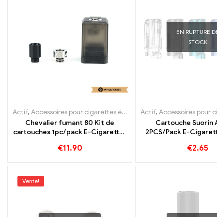
EN RUPTURE D
STOCK
Actif
,
Accessoires pour cigarettes électroniques
Actif
,
Accessoires pour cigarette
,
Évaporateur
Chevalier fumant 80 Kit de
Cartouche Suorin 
cartouches 1pc/pack E-Cigarettes
2PCS/Pack E-Cigarett
en gros, personnalisé
personnalis
€
11.90
€
2.65
Vente!