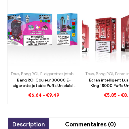
Tous
,
Bang ROI
,
E-cigarettes jetables Lituanie
Tous
,
,
E-cigarettes jeta
Bang ROI
,
Écran intelligen
Bang ROI Couleur 30000 E-
Écran intelligent Lu
cigarette jetable Puffs Un plaisir
King 15000 Puffs U
de haute qualité avec les saveurs
parfaitement équi
€
6.64
-
€
9.49
€
5.85
-
€
8.
Blueberry Ice et Black Dragon Ice
pastèque et de 
Description
Commentaires (0)