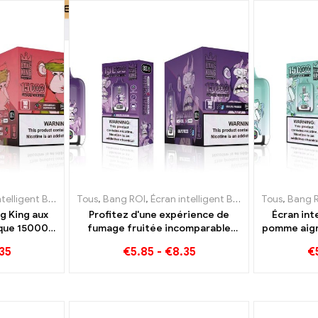
t Bang King 15000 Bouffée
arettes jetables Lituanie
Tous
,
Bang ROI
,
E-cigarettes jetables Luxembourg
,
Écran intelligent Bang King 15000 Bouffée
,
E-cigarettes jetables Lituanie
Tous
,
E-cigaret
,
Bang 
,
E-c
ng King aux
Profitez d'une expérience de
Écran int
èque 15000
fumage fruitée incomparable
pomme aigre
ir relaxant
avec Grape Jelly Bang King Smart
Puff Une
35
€
5.85
-
€
8.35
€
Screen 15000 Bouffée
incompara