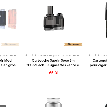
E
s électroniques
Actif
,
Accessoires pour cigarettes électroniques
,
Mod
,
Évaporateur
Actif
,
Accessoi
,
Évap
Air Mod
Cartouche Suorin Spce 3ml
Cartouch
e en gros,
2PCS/Pack E-Cigarettes Vente en
pour cigar
é
gros, Personnalisée
gr
€
5.31