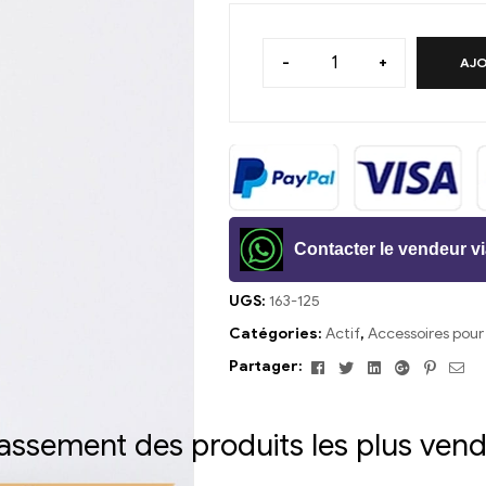
-
+
AJO
Contacter le vendeur 
UGS:
163-125
Catégories:
Actif
,
Accessoires pour
Facebook
Twitter
Linkedin
Google+
Pintere
E-
Partager:
mai
assement des produits les plus ven