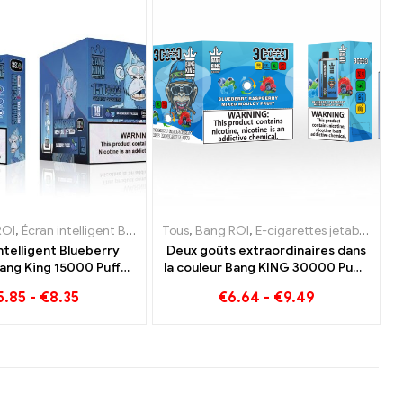
Autriche
ROI
arettes jetables Slovaquie
,
Écran intelligent Bang King 15000 Bouffée
,
E-cigarettes jetables Lituanie
,
E-cigarettes jetables Pologne
,
E-cigarettes jetables Slovénie
Tous
,
Bang ROI
,
E-cigarettes jetables Luxembour
,
Cigarettes électroniques jetab
,
E-cigarettes jetables Lituanie
,
E-cigarettes jetables L
,
E-cigarettes 
ntelligent Blueberry
Deux goûts extraordinaires dans
ang King 15000 Puff
la couleur Bang KING 30000 Puffs
re un délicieux
E-Zigarette Myrtille Framboise
5.85
-
€
8.35
€
6.64
-
€
9.49
Fruits mélangés et moisis