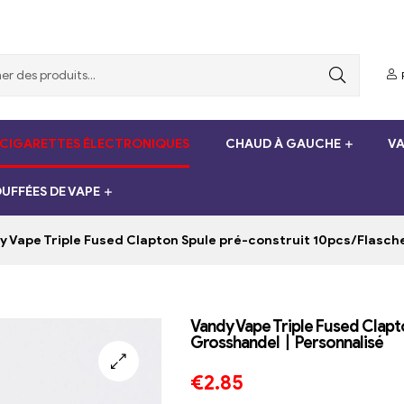
 CIGARETTES ÉLECTRONIQUES
CHAUD À GAUCHE
VA
UFFÉES DE VAPE
 Vape Triple Fused Clapton Spule pré-construit 10pcs/Flasc
Vandy Vape Triple Fused Clapt
Grosshandel丨Personnalisé
€
2.85