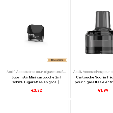
Actif
,
Accessoires pour cigarettes électroniques
Actif
,
Accessoires pour cigarette
,
Évaporateur
Suorin Air Mini cartouche 2ml
Cartouche Suorin Trid
1ohmE Cigarettes en gros 丨
pour cigarettes élect
Personnalisé
gros, sur mes
€
3.32
€
1.99