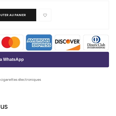
UTER AU PANIER
via WhatsApp
 cigarettes électroniques
st
l
dus