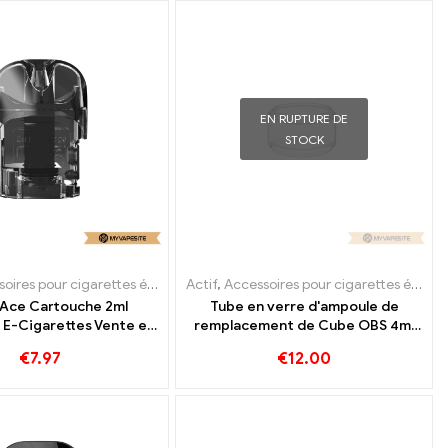
EN RUPTURE DE
STOCK
res pour cigarettes électroniques
orateur
Actif
,
Accessoires pour cigarettes électroniques
,
Évaporateur
 Ace Cartouche 2ml
Tube en verre d'ampoule de
E-Cigarettes Vente en
remplacement de Cube OBS 4ml
s 丨Personnalisé
10 pièces/paquet vente en gros
€
7.97
€
12.00
de cigarettes électroniques,
personnalisé