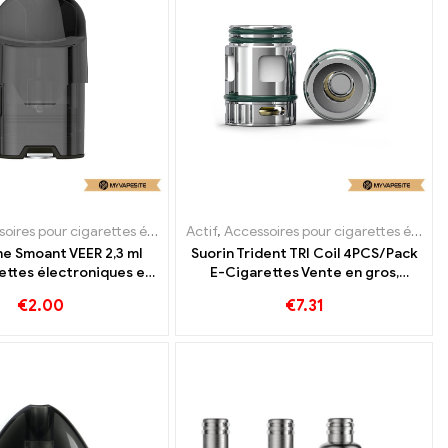
res pour cigarettes électroniques
orateur
Actif
,
Accessoires pour cigarettes électroniques
,
Évaporateur
e Smoant VEER 2,3 ml
Suorin Trident TRI Coil 4PCS/Pack
ettes électroniques en
E-Cigarettes Vente en gros,
os, sur mesure
Personnalisée
€
2.00
€
7.31