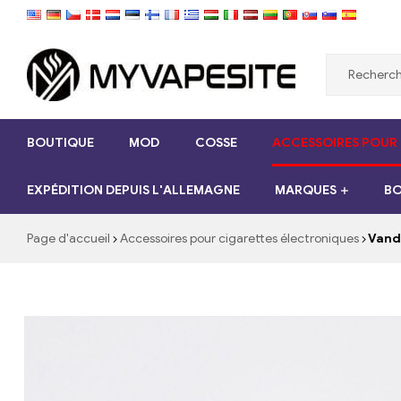
Myvapesite.de
BOUTIQUE
MOD
COSSE
ACCESSOIRES POUR
Commandez
des
EXPÉDITION DEPUIS L'ALLEMAGNE
MARQUES
BO
e-
cigarettes
pas
Page d'accueil
Accessoires pour cigarettes électroniques
Vandy
cher
en
ligne
sur
myvapesite.de