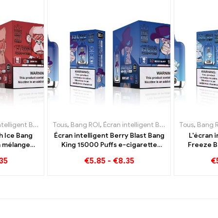
bles Luxembourg
t Bang King 15000 Bouffée
,
E-cigarettes jetables Pays-Bas
Tous
,
Bang ROI
,
Écran intelligent Bang King 15000 Bouffée
,
E-cigarettes jetables Suède
,
E-cigarettes jetables 
Tous
,
,
Bang 
E-cig
sh Ice Bang
Écran intelligent Berry Blast Bang
L'écran i
n mélange
King 15000 Puffs e-cigarette
Freeze B
libré de
jetable nouvelle génération
off
35
€
5.85
-
€
8.35
€
menthe