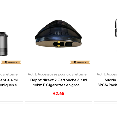
s électroniques
Actif
,
Accessoires pour cigarettes électroniques
,
Évaporateur
Actif
,
Accessoi
,
Évap
ent 4,4 ml
Dépôt direct 2 Cartouche 3,7 ml
Suorin
roniques en
1ohm E Cigarettes en gros 丨
3PCS/Pack 
ure
Personnalisé
gro
€
2.65