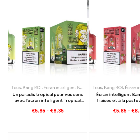
Tous
,
Bang ROI
,
Écran intelligent Bang King 15000 Bouffée
Tous
,
Bang ROI
,
Écran intelligen
,
E-cig
Un paradis tropical pour vos sens
Écran intelligent Ba
avec l'écran intelligent Tropical
fraises et à la past
Fruit Bang King 15000 Bouffée
Puff Profitez du plais
€
5.85
-
€
8.35
€
5.85
-
€
8.
des fruits