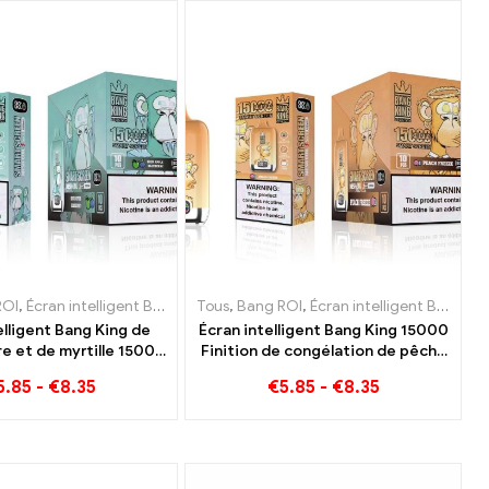
tes jetables Pays-Bas
ROI
igarettes jetables Luxembourg
,
Écran intelligent Bang King 15000 Bouffée
,
E-cigarettes jetables Lituanie
,
E-cigarettes jetables Autriche
Tous
,
E-cigarettes jetables Pays-Bas
,
Bang ROI
,
E-cigarettes jetables Luxembour
,
Écran intelligent Bang King 15000 Bouffée
,
E-cigarettes jetables L
,
E-cigarettes jeta
,
E-cigare
elligent Bang King de
Écran intelligent Bang King 15000
 et de myrtille 15000
Finition de congélation de pêche
 expérience de vape
feuillette e-zigarettes
5.85
-
€
8.35
€
5.85
-
€
8.35
ble pleine de saveurs
fraîches