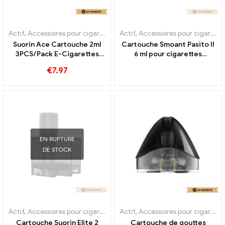
Actif
,
Accessoires pour cigarettes électroniques
Actif
,
Accessoires pour cigarettes électroniques
,
Évaporateur
Suorin Ace Cartouche 2ml
Cartouche Smoant Pasito II
3PCS/Pack E-Cigarettes
6 ml pour cigarettes
Vente en gros 丨
électroniques en gros, sur
€
7.97
Personnalisé
mesure
EN RUPTURE
DE STOCK
Actif
,
Accessoires pour cigarettes électroniques
Actif
,
Accessoires pour cigarettes électroniques
,
Évaporateur
Cartouche Suorin Elite 2
Cartouche de gouttes