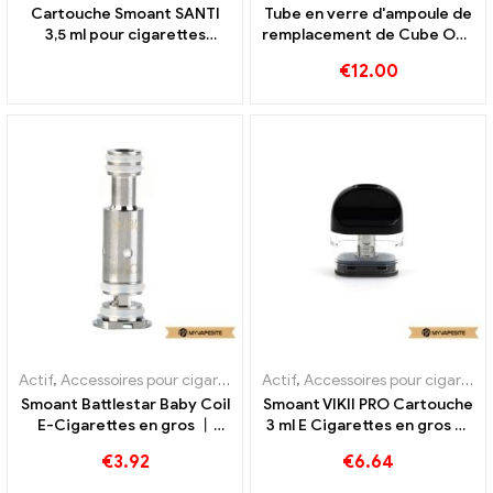
Cartouche Smoant SANTI
Tube en verre d'ampoule de
3,5 ml pour cigarettes
remplacement de Cube OBS
électroniques en gros, sur
4ml 10 pièces/paquet vente
€
12.00
mesure
en gros de cigarettes
électroniques, personnalisé
Actif
,
Accessoires pour cigarettes électroniques
Actif
,
Accessoires pour cigarettes électroniques
,
Évaporateur
Smoant Battlestar Baby Coil
Smoant VIKII PRO Cartouche
E-Cigarettes en gros 丨
3 ml E Cigarettes en gros 丨
Personnalisé
Personnalisé
€
3.92
€
6.64