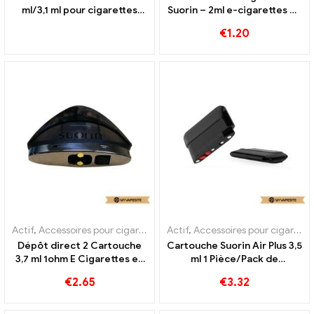
ml/3,1 ml pour cigarettes
Suorin – 2ml e-cigarettes en
électroniques en gros, sur
gros 丨Personnalisé
€
1.20
mesure
Actif
,
Accessoires pour cigarettes électroniques
Actif
,
Accessoires pour cigarettes électroniques
,
Évaporateur
Dépôt direct 2 Cartouche
Cartouche Suorin Air Plus 3,5
3,7 ml 1ohm E Cigarettes en
ml 1 Pièce/Pack de
gros 丨Personnalisé
cigarettes électroniques en
€
2.65
€
3.32
gros, personnalisées