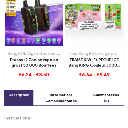
Bang ROI
,
Cigarettes électroniques jetables
Tous
,
Bang ROI
,
E-cigarettes jetable
,
E-cigarettes jetables Lituanie
Fracas 12 Zodiac Vape en
FRAISE KIWI Et PÊCHE ICE
gros | 50.000 Bouffées
Bang KING Couleur 30000
E-Cigarette jetable Puffs -
€
6.24
-
€
8.50
€
6.64
-
€
9.49
Double saveur pour une
expérience de vape
unique
Description
Informations
Commentaires
Complémentaires
(0)
instructions: