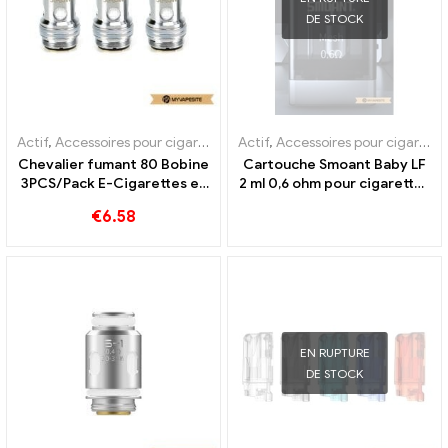
DE STOCK
Actif
,
Accessoires pour cigarettes électroniques
Actif
,
Accessoires pour cigarettes électroniques
,
Évaporateur
Chevalier fumant 80 Bobine
Cartouche Smoant Baby LF
3PCS/Pack E-Cigarettes en
2 ml 0,6 ohm pour cigarettes
gros, personnalisé
électroniques en gros, sur
€
6.58
mesure
EN RUPTURE
DE STOCK