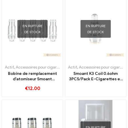
EN RUPTURE
EN RUPTURE
DE STOCK
DE STOCK
Actif
,
Accessoires pour cigarettes électroniques
Actif
,
Accessoires pour cigarettes électroniques
,
Évaporateur
Bobine de remplacement
Smoant K3 Coil 0.6ohm
d'atomiseur Smoant
3PCS/Pack E-Cigarettes en
Campbel 0,2 ohm 5
gros, personnalisé
€
12.00
pièces/paquet vente en
gros de cigarettes
électroniques, personnalisé
EN RUPTURE