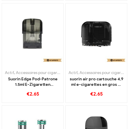
Actif
,
Accessoires pour cigarettes électroniques
Actif
,
Accessoires pour cigarettes électroniques
,
Évaporateur
Suorin Edge Pod-Patrone
suorin air pro cartouche 4,9
1.5ml E-Zigaretten
ml e-cigarettes en gros 丨
Grosshandel丨Personnalisé
Personnalisé
€
2.65
€
2.65