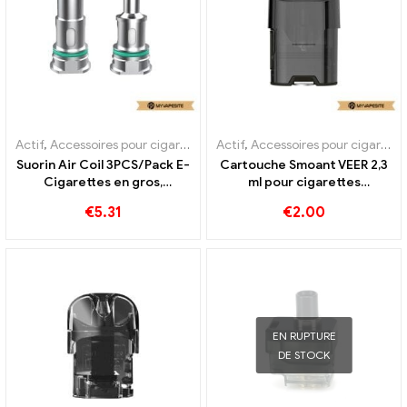
Actif
,
Accessoires pour cigarettes électroniques
Actif
,
Accessoires pour cigarettes électroniques
,
Évaporateur
Suorin Air Coil 3PCS/Pack E-
Cartouche Smoant VEER 2,3
Cigarettes en gros,
ml pour cigarettes
personnalisé
électroniques en gros, sur
€
5.31
€
2.00
mesure
EN RUPTURE
DE STOCK