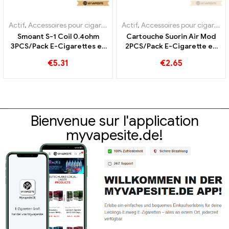
Actif
,
Accessoires pour cigarettes électroniques
Actif
,
Accessoires pour cigarettes électroniques
,
Évaporateur
Smoant S-1 Coil 0.4ohm
Cartouche Suorin Air Mod
3PCS/Pack E-Cigarettes en
2PCS/Pack E-Cigarette en
gros, personnalisé
gros, personnalisé
€
5.31
€
2.65
Bienvenue sur l'application
myvapesite.de!