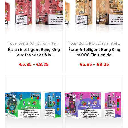
Tous
,
Bang ROI
,
Écran intelligent Bang King 15000 Bouffée
Tous
,
Bang ROI
,
Écran intelligent Bang King 15000 Bouffée
,
E-ciga
Écran intelligent Bang King
Écran intelligent Bang King
aux fraises et à la
15000 Finition de
pastèque 15000 Puff
congélation de pêche
€
5.85
-
€
8.35
€
5.85
-
€
8.35
Profitez du plaisir relaxant
feuillette e-zigarettes
des fruits