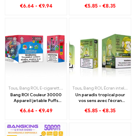
plaisir Blueberry Ice
myrtille 15000 Puff Une
€
6.64
-
€
9.94
€
5.85
-
€
8.35
rencontre Strawberry
expérience de vape
Banana dans la couleur
incomparable pleine de
Bang KING
saveurs fraîches
Tous
,
Bang ROI
,
E-cigarettes jetables Lituanie
Tous
,
Bang ROI
,
E-cigarettes jetab
,
Écran intelligent Bang King 15000 Bouffée
Bang ROI Couleur 30000
Un paradis tropical pour
Appareil jetable Puffs
vos sens avec l'écran
double saveur La
intelligent Tropical Fruit
€
6.64
-
€
9.49
€
5.85
-
€
8.35
combinaison parfaite de
Bang King 15000 Bouffée
myrtille, framboise et
pêche, mangue, pastèque