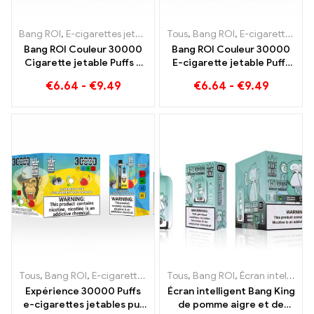
Bang ROI
,
E-cigarettes jetables Lituanie
Tous
,
Bang ROI
,
E-cigarettes jetables L
,
E-cigarettes jetables Lituanie
Bang ROI Couleur 30000
Bang ROI Couleur 30000
Cigarette jetable Puffs à
E-cigarette jetable Puffs
deux saveurs Red Bull
Le mélange parfait de
€
6.64
-
€
9.49
€
6.64
-
€
9.49
Energy Watermelon
pastèque sucrée à la
Bubble Gum Sweet
fraise et de glace
rafraîchissante au raisin
Tous
,
Bang ROI
,
E-cigarettes jetables Lituanie
Tous
,
Bang ROI
,
E-cigarettes jetab
,
Écran intelligent Bang King 15000 Bouffée
Expérience 30000 Puffs
Écran intelligent Bang King
e-cigarettes jetables pur
de pomme aigre et de