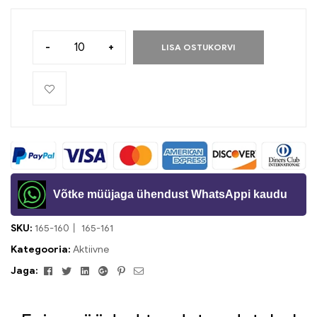
-
+
LISA OSTUKORVI
Võtke müüjaga ühendust WhatsAppi kaudu
SKU:
165-160丨 165-161
Kategooria:
Aktiivne
Facebook
Twitter
Linkedin
Google+
Pinterest
Meil
Jaga: