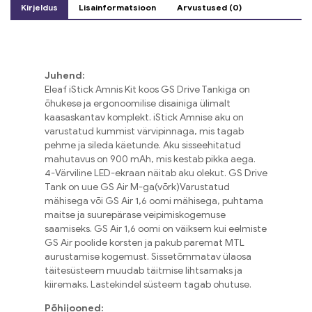
Kirjeldus
Lisainformatsioon
Arvustused (0)
Juhend:
Eleaf iStick Amnis Kit koos GS Drive Tankiga on
õhukese ja ergonoomilise disainiga ülimalt
kaasaskantav komplekt. iStick Amnise aku on
varustatud kummist värvipinnaga, mis tagab
pehme ja sileda käetunde. Aku sisseehitatud
mahutavus on 900 mAh, mis kestab pikka aega.
4-Värviline LED-ekraan näitab aku olekut. GS Drive
Tank on uue GS Air M-ga(võrk)Varustatud
mähisega või GS Air 1,6 oomi mähisega, puhtama
maitse ja suurepärase veipimiskogemuse
saamiseks. GS Air 1,6 oomi on väiksem kui eelmiste
GS Air poolide korsten ja pakub paremat MTL
aurustamise kogemust. Sissetõmmatav ülaosa
täitesüsteem muudab täitmise lihtsamaks ja
kiiremaks. Lastekindel süsteem tagab ohutuse.
Põhijooned: