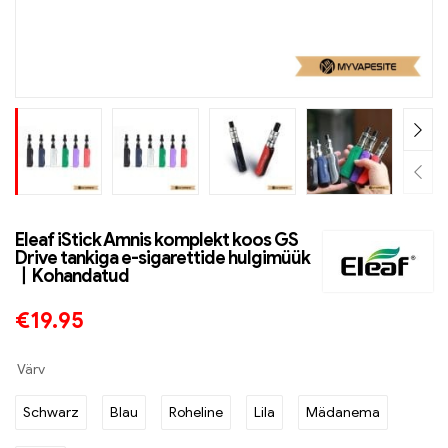
Eleaf iStick Amnis komplekt koos GS
Drive tankiga e-sigarettide hulgimüük
丨Kohandatud
€
19.95
Värv
Schwarz
Blau
Roheline
Lila
Mädanema