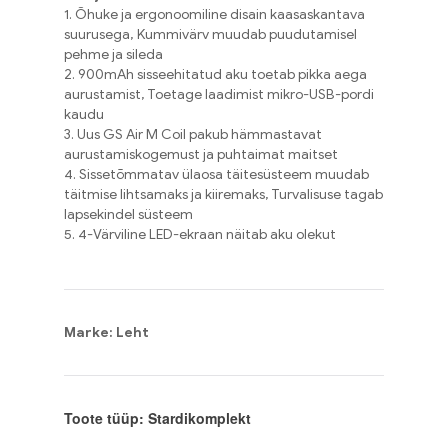
1. Õhuke ja ergonoomiline disain kaasaskantava
suurusega, Kummivärv muudab puudutamisel
pehme ja sileda
2. 900mAh sisseehitatud aku toetab pikka aega
aurustamist, Toetage laadimist mikro-USB-pordi
kaudu
3. Uus GS Air M Coil pakub hämmastavat
aurustamiskogemust ja puhtaimat maitset
4. Sissetõmmatav ülaosa täitesüsteem muudab
täitmise lihtsamaks ja kiiremaks, Turvalisuse tagab
lapsekindel süsteem
5. 4-Värviline LED-ekraan näitab aku olekut
Marke: Leht
Toote tüüp: Stardikomplekt