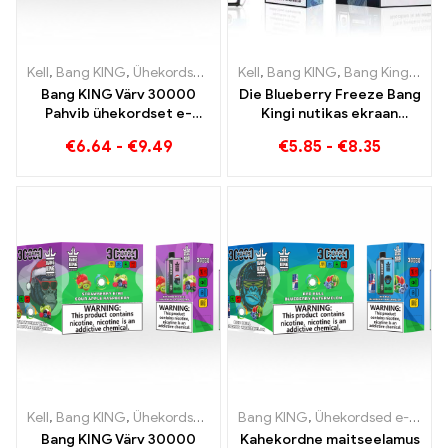
Kell
,
Bang KING
,
Ühekordsed e-sigaretid Leedu
Kell
,
Bang KING
,
Ühekordsed e-sig
,
Bang Kingi nutikas ekraan 15000 Puff
Bang KING Värv 30000
Die Blueberry Freeze Bang
Pahvib ühekordset e-
Kingi nutikas ekraan
sigaretti Kvaliteetne
15000 Puff pakub maitsvat
€
6.64
-
€
9.49
€
5.85
-
€
8.35
nauding maitsetega
Blueberry Ice ja Black
Dragon Ice
Kell
,
Bang KING
,
Ühekordsed e-sigaretid Leedu
Bang KING
,
Ühekordsed e-sigaretid
,
Ühekordsed e-sig
Bang KING Värv 30000
Kahekordne maitseelamus