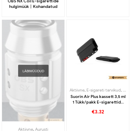
OBS NX Coil E-sigarettide
hulgimüük丨Kohandatud
LÄBIMÜÜDUD
Aktiivne
,
E-sigareti tarvikud
,
Auru
Suorin Air Plus kassett 3,5 ml
1 Tükk/pakk E-sigarettide
hulgimüük丨Kohandatud
€
3.32
Aktiivne
,
Aurusti