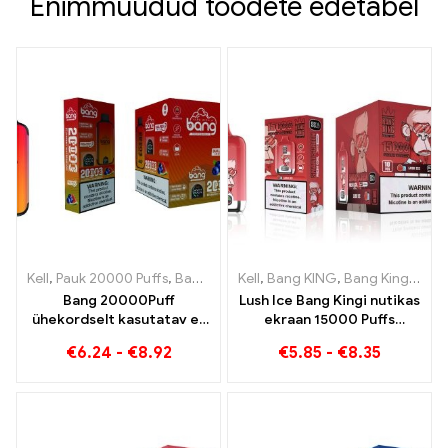
Enimmüüdud toodete edetabel
Kell
,
Pauk 20000 Puffs
,
Bang KING
Kell
,
Ühekordsed e-sigaretid
,
Bang KING
,
Bang Kingi nutikas ekraan 15000 Puff
,
Üheko
Bang 20000Puff
Lush Ice Bang Kingi nutikas
ühekordselt kasutatav e-
ekraan 15000 Puffs
sigareti mustika arbuusi
Täiuslikult tasakaalustatud
€
6.24
-
€
8.92
€
5.85
-
€
8.35
maitse ja topeltvõrk
segu arbuusist ja
piparmündist