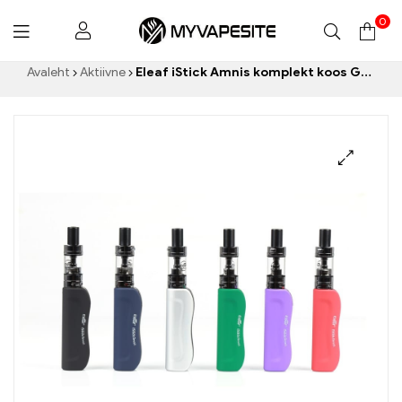
0
Myvapesite.de
Avaleht
Aktiivne
Eleaf iStick Amnis komplekt koos GS Drive tankiga e-sigarettide hulgimüük丨Kohandatud