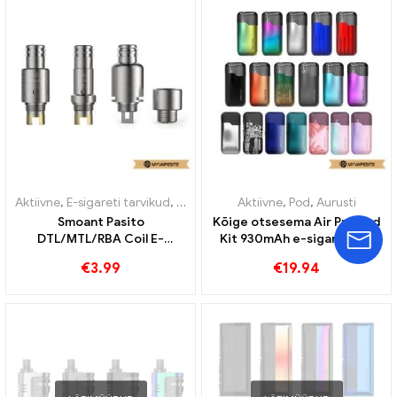
Aktiivne
,
E-sigareti tarvikud
,
Aurusti
Aktiivne
,
Pod
,
Aurusti
Smoant Pasito
Kõige otsesema Air Pro Pod
DTL/MTL/RBA Coil E-
Kit 930mAh e-sigarettide
sigarettide hulgimüük丨
hulgimüük丨Kohandatud
€
3.99
€
19.94
Kohandatud