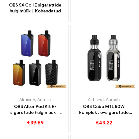
OBS SX Coil E sigarettide
hulgimüük丨Kohandatud
Aktiivne
,
Aurusti
Aktiivne
,
Aurusti
OBS Alter Pod Kit E-
OBS Cube MTL 80W
sigarettide hulgimüük丨
komplekt e-sigarettide
Kohandatud
hulgimüük丨Kohandatud
€
39.89
€
43.22