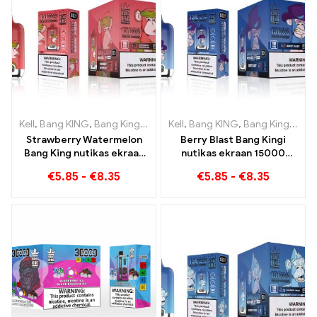
Kell
,
Bang KING
,
Bang Kingi nutikas ekraan 15000 Puff
Kell
,
Bang KING
,
Bang Kingi nutikas ekraan 15000 Puff
,
Ühekordsed
Strawberry Watermelon
Berry Blast Bang Kingi
Bang King nutikas ekraan
nutikas ekraan 15000
15000 Puff Nautige
Pahvib uue põlvkonna
€
5.85
-
€
8.35
€
5.85
-
€
8.35
puuviljade lõõgastavat
ühekordset e-sigaretti
naudingut