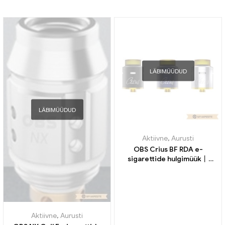
LÄBIMÜÜDUD
LÄBIMÜÜDUD
Aktiivne
,
Aurusti
OBS Crius BF RDA e-
sigarettide hulgimüük丨
Kohandatud
Aktiivne
,
Aurusti