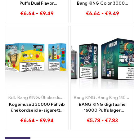
Puffs Dual Flavor
Bang KING Color 30000
Topeltnauding maasika
Puffs Red Bull ja Blueberry
€
6.64
-
€
9.49
€
6.64
-
€
9.49
kiivi ja hapu õuna
Watermelon 30000 Pahvib
vaarikaga
ühekordset e-sigaretti
Kell
,
Bang KING
,
Ühekordsed e-sigaretid Leedu
Bang KING
,
Bang King 15000 Puffs
,
Ühekordsed e-sig
Kogemused 30000 Pahvib
BANG KING digitaalne
ühekordseid e-sigarette
15000 Puffs lager
puhast naudingut
Bremenis 15000 Rongita
€
6.64
-
€
9.94
€
5.78
-
€
7.83
Blueberry Ice kohtub Bang
nauding
KING värviga
maasikabanaaniga