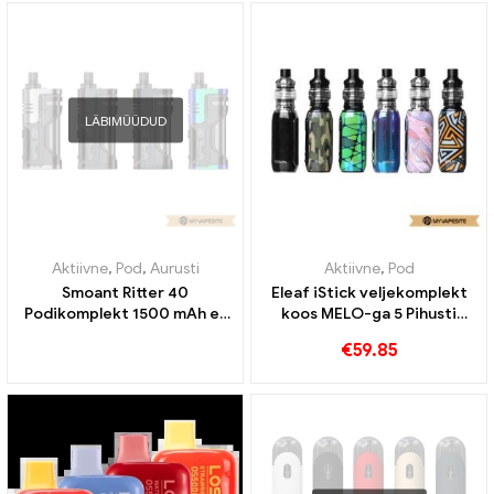
LÄBIMÜÜDUD
Aktiivne
,
Pod
,
Aurusti
Aktiivne
,
Pod
Smoant Ritter 40
Eleaf iStick veljekomplekt
Podikomplekt 1500 mAh e-
koos MELO-ga 5 Pihusti
sigarettide hulgimüük丨
4ml/2ml & 3000mAh e-
€
59.85
Kohandatud
sigarettide hulgimüük丨
Kohandatud