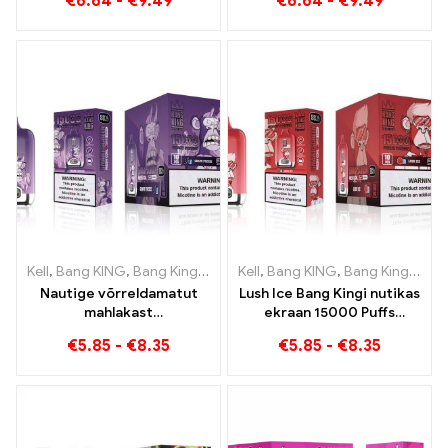
€
6.64
-
€
9.49
€
6.64
-
€
9.49
lahedast arbuusijäätisest
kasutatav e-sigaret –
ja troopilisest
kahekordne maitse annab
maasikamangost
ainulaadse
veipimiskogemuse
Kell
,
Bang KING
,
Bang Kingi nutikas ekraan 15000 Puff
Kell
,
Bang KING
,
Bang Kingi nutikas ekraan 15000 Puff
,
Ühekordsed
Nautige võrreldamatut
Lush Ice Bang Kingi nutikas
mahlakast
ekraan 15000 Puffs
suitsetamiskogemust
Täiuslikult tasakaalustatud
€
5.85
-
€
8.35
€
5.85
-
€
8.35
Grape Jelly Bang King
segu arbuusist ja
Smart Screeniga 15000
piparmündist
Puff