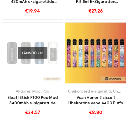
430mAh e-sigarettide
Kit 5ml E-Zigaretten
hulgimüük丨Kohandatud
Großhandel丨Kohandatud
€
19.94
€
27.26
LÄBIMÜÜDUD
Aktiivne
,
Mod
,
Pod
Ühekordsed e-sigaretid
,
Ühekordsed e-sigaretid Austria
Eleaf iStick P100 Pod Mod
Vcan Honor 2 sisse 1
3400mAh e-sigarettide
Ühekordne vape 4400 Puffs
hulgimüük丨Kohandatud
€
34.57
€
8.80