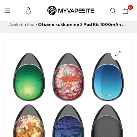
0
Myvapesite.de
Avaleht
Pod
Otsene kukkumine 2 Pod Kit 1000mAh e-sigarettide hulgimüük丨Kohandatud