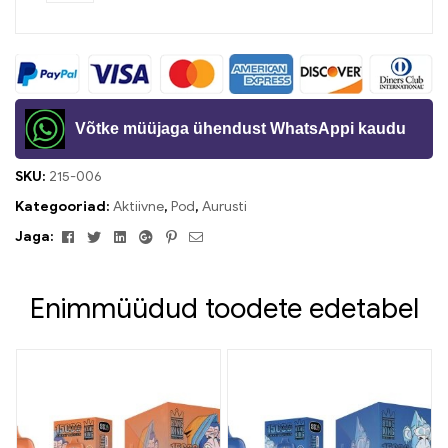
Võtke müüjaga ühendust WhatsAppi kaudu
SKU:
215-006
Kategooriad:
Aktiivne
,
Pod
,
Aurusti
Facebook
Twitter
Linkedin
Google+
Pinterest
Meil
Jaga:
Enimmüüdud toodete edetabel