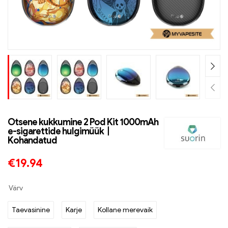
Otsene kukkumine 2 Pod Kit 1000mAh
e-sigarettide hulgimüük丨
Kohandatud
€
19.94
Värv
Taevasinine
Karje
Kollane merevaik