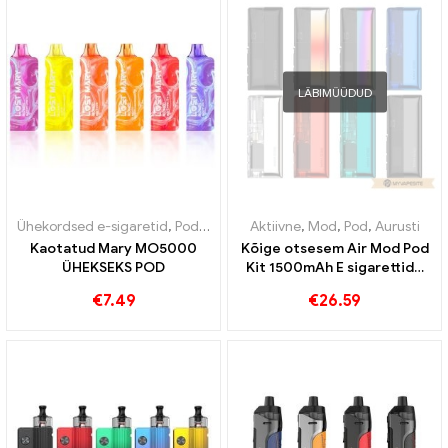
LÄBIMÜÜDUD
Ühekordsed e-sigaretid
,
Pod
,
Maksuvabad kaubad
Aktiivne
,
Mod
,
Pod
,
Aurusti
Kaotatud Mary MO5000
Kõige otsesem Air Mod Pod
ÜHEKSEKS POD
Kit 1500mAh E sigarettide
hulgimüük 丨 Kohandatud
€
7.49
€
26.59