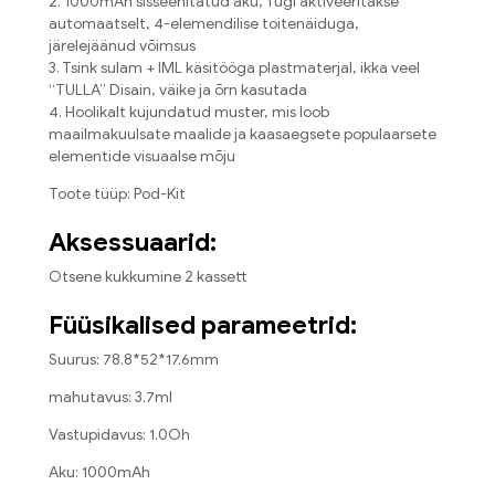
2. 1000mAh sisseehitatud aku, Tugi aktiveeritakse
automaatselt, 4-elemendilise toitenäiduga,
järelejäänud võimsus
3. Tsink sulam + IML käsitööga plastmaterjal, ikka veel
“TULLA” Disain, väike ja õrn kasutada
4. Hoolikalt kujundatud muster, mis loob
maailmakuulsate maalide ja kaasaegsete populaarsete
elementide visuaalse mõju
Toote tüüp: Pod-Kit
Aksessuaarid:
Otsene kukkumine 2 kassett
Füüsikalised parameetrid:
Suurus: 78.8*52*17.6mm
mahutavus: 3.7ml
Vastupidavus: 1.0Oh
Aku: 1000mAh