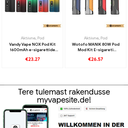
Aktiivne
,
Pod
Aktiivne
,
Pod
Vandy Vape NOX Pod Kit
Wotofo MANIK 80W Pod
1600mAh e-sigarettide
Mod Kit E-sigareti
hulgimüük丨Kohandatud
Großhandler koos
€
23.27
€
26.57
kohandatud
Tere tulemast rakendusse
myvapesite.de!