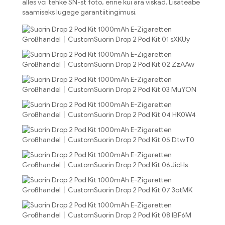
alles või tehke SN-st foto, enne kui ära viskad. Lisateabe
saamiseks lugege garantiitingimusi.