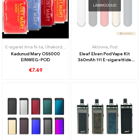
LÄBIMÜÜDUD
E-sigaret ilma N-ta
,
Ühekordsed e-sigaretid
Aktiivne
,
Pod
,
Maksuvabad kau
,
Pod
Kadunud Mary OS5000
Eleaf Elven Pod Vape Kit
EINWEG-POD
360mAh 111 E-sigarettide
hulgimüük丨Kohandatud
€
7.49