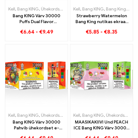
Kell
,
Bang KING
,
Ühekordsed e-sigaretid Leedu
Kell
,
Bang KING
,
Ühekordsed e-sig
,
Bang Kingi nutikas ekraan 15000 Puff
Bang KING Värv 30000
Strawberry Watermelon
Puffs Dual Flavor
Bang King nutikas ekraan
Topeltnauding maasika
15000 Puff Nautige
€
6.64
-
€
9.49
€
5.85
-
€
8.35
kiivi ja hapu õuna
puuviljade lõõgastavat
vaarikaga
naudingut
Kell
,
Bang KING
,
Ühekordsed e-sigaretid Leedu
Kell
,
Bang KING
,
Ühekordsed e-sig
,
Ühekordsed e-sigaretid Leedu
Bang KING Värv 30000
MAASIKAKIIVI Und PEACH
Pahvib ühekordset e-
ICE Bang KING Värv 30000
sigaretti. Ideaalne kooslus
Puffs ühekordselt