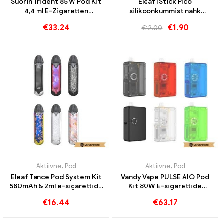
Suorin Trident 85 W Pod Kit
Eleaf iStick Pico
4,4 ml E-Zigaretten
silikoonkummist nahk
Großhandel丨Kohandatud
(5tk/pakk) E-sigarettide
€
33.24
€
1.90
€
12.00
hulgimüük丨Kohandatud
Aktiivne
,
Pod
Aktiivne
,
Pod
Eleaf Tance Pod System Kit
Vandy Vape PULSE AIO Pod
580mAh & 2ml e-sigarettide
Kit 80W E-sigarettide
hulgimüük丨Kohandatud
hulgimüük丨Kohandatud
€
16.44
€
63.17