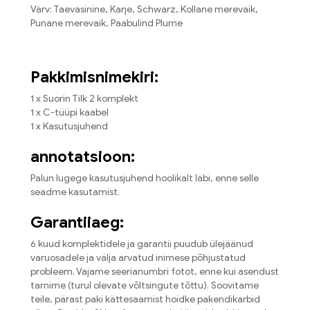
Värv: Taevasinine, Karje, Schwarz, Kollane merevaik,
Punane merevaik, Paabulind Plume
Pakkimisnimekiri:
1 x Suorin Tilk 2 komplekt
1 x C-tüüpi kaabel
1 x Kasutusjuhend
annotatsioon:
Palun lugege kasutusjuhend hoolikalt läbi, enne selle
seadme kasutamist.
Garantiiaeg:
6 kuud komplektidele ja garantii puudub ülejäänud
varuosadele ja välja arvatud inimese põhjustatud
probleem. Vajame seerianumbri fotot, enne kui asendust
tarnime (turul olevate võltsingute tõttu). Soovitame
teile, pärast paki kättesaamist hoidke pakendikarbid