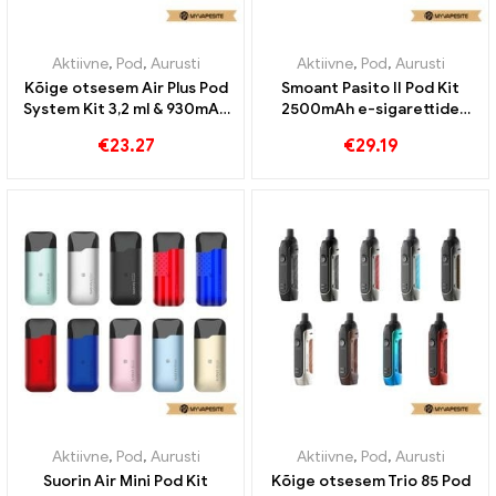
Aktiivne
,
Pod
,
Aurusti
Aktiivne
,
Pod
,
Aurusti
Kõige otsesem Air Plus Pod
Smoant Pasito II Pod Kit
System Kit 3,2 ml & 930mAh
2500mAh e-sigarettide
e-sigarettide hulgimüük丨
hulgimüük丨Kohandatud
€
23.27
€
29.19
Kohandatud
Aktiivne
,
Pod
,
Aurusti
Aktiivne
,
Pod
,
Aurusti
Suorin Air Mini Pod Kit
Kõige otsesem Trio 85 Pod