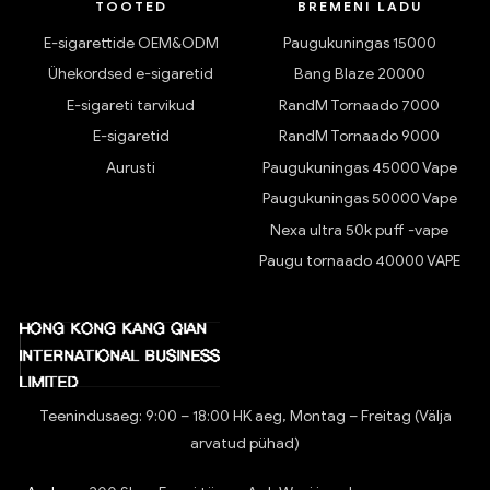
TOOTED
BREMENI LADU
E-sigarettide OEM&ODM
Paugukuningas 15000
Ühekordsed e-sigaretid
Bang Blaze 20000
E-sigareti tarvikud
RandM Tornaado 7000
E-sigaretid
RandM Tornaado 9000
Aurusti
Paugukuningas 45000 Vape
Paugukuningas 50000 Vape
Nexa ultra 50k puff -vape
Paugu tornaado 40000 VAPE
Teenindusaeg: 9:00 – 18:00 HK aeg, Montag – Freitag (Välja
arvatud pühad)