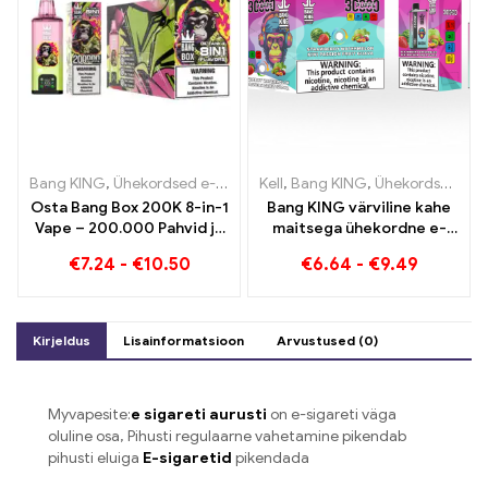
Bang KING
,
Ühekordsed e-sigaretid
Kell
,
,
Ühekordsed e-sigaretid Belg
Bang KING
,
Ühekordsed e-sigaretid Leedu
Osta Bang Box 200K 8-in-1
Bang KING värviline kahe
Vape – 200.000 Pahvid ja
maitsega ühekordne e-
10 Maitsed
sigaret 30000 Rongid on
€
7.24
-
€
10.50
€
6.64
-
€
9.49
täis maitseid koos
Strawberry Watermelon ja
Kiwi Passion Fruit Guavaga
Kirjeldus
Lisainformatsioon
Arvustused (0)
Myvapesite:
e sigareti aurusti
on e-sigareti väga
oluline osa, Pihusti regulaarne vahetamine pikendab
pihusti eluiga
E-sigaretid
pikendada