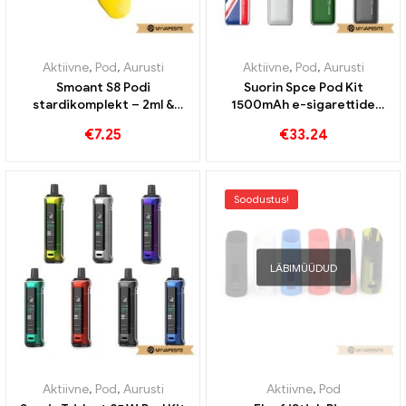
Aktiivne
,
Pod
,
Aurusti
Aktiivne
,
Pod
,
Aurusti
Smoant S8 Podi
Suorin Spce Pod Kit
stardikomplekt – 2ml &
1500mAh e-sigarettide
370mah e-sigarettide
hulgimüük丨Kohandatud
€
7.25
€
33.24
hulgimüük 丨 Kohandatud
Soodustus!
LÄBIMÜÜDUD
Aktiivne
,
Pod
,
Aurusti
Aktiivne
,
Pod