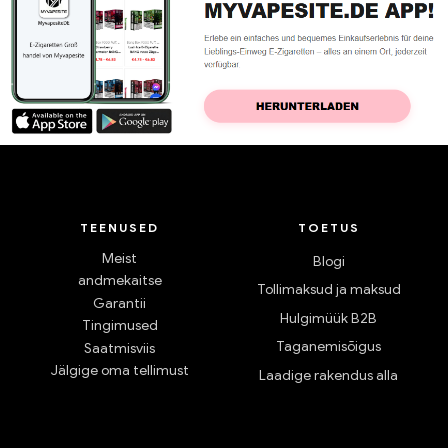
TEENUSED
TOETUS
Meist
Blogi
andmekaitse
Tollimaksud ja maksud
Garantii
Hulgimüük B2B
Tingimused
Taganemisõigus
Saatmisviis
Jälgige oma tellimust
Laadige rakendus alla