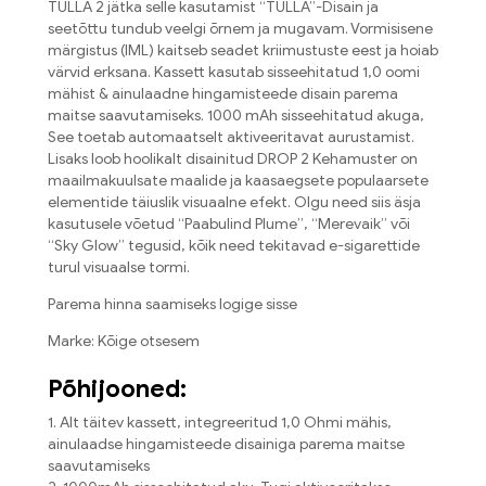
TULLA 2 jätka selle kasutamist “TULLA”-Disain ja
seetõttu tundub veelgi õrnem ja mugavam. Vormisisene
märgistus (IML) kaitseb seadet kriimustuste eest ja hoiab
värvid erksana. Kassett kasutab sisseehitatud 1,0 oomi
mähist & ainulaadne hingamisteede disain parema
maitse saavutamiseks. 1000 mAh sisseehitatud akuga,
See toetab automaatselt aktiveeritavat aurustamist.
Lisaks loob hoolikalt disainitud DROP 2 Kehamuster on
maailmakuulsate maalide ja kaasaegsete populaarsete
elementide täiuslik visuaalne efekt. Olgu need siis äsja
kasutusele võetud “Paabulind Plume”, “Merevaik” või
“Sky Glow” tegusid, kõik need tekitavad e-sigarettide
turul visuaalse tormi.
Parema hinna saamiseks logige sisse
Marke: Kõige otsesem
Põhijooned:
1. Alt täitev kassett, integreeritud 1,0 Ohmi mähis,
ainulaadse hingamisteede disainiga parema maitse
saavutamiseks