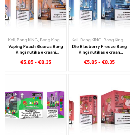
Kell
,
Bang KING
,
Bang Kingi nutikas ekraan 15000 Puff
Kell
,
Bang KING
,
Bang Kingi nutikas ekraan 15000 Puff
,
Ühekordsed
Vaping Peach Blueraz Bang
Die Blueberry Freeze Bang
Kingi nutika ekraani
Kingi nutikas ekraan
tulevik 15000 Puff
15000 Puff pakub maitsvat
€
5.85
-
€
8.35
€
5.85
-
€
8.35