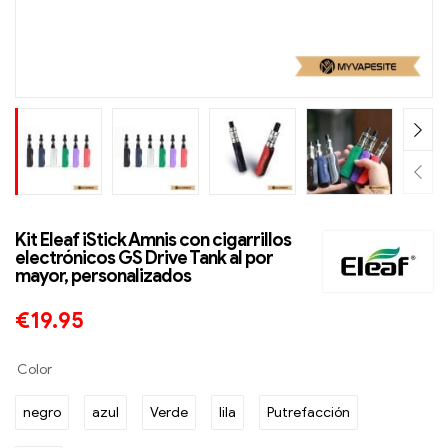
Kit Eleaf iStick Amnis con cigarrillos
electrónicos GS Drive Tank al por
mayor, personalizados
€
19.95
Color
negro
azul
Verde
lila
Putrefacción