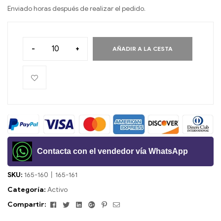
Enviado horas después de realizar el pedido.
-
+
AÑADIR A LA CESTA
Contacta con el vendedor vía WhatsApp
SKU:
165-160
丨165-161
Categoría:
Activo
Facebook
Gorjeo
LinkedIn
Google+
Pinterest
Correo
Compartir:
electrónico