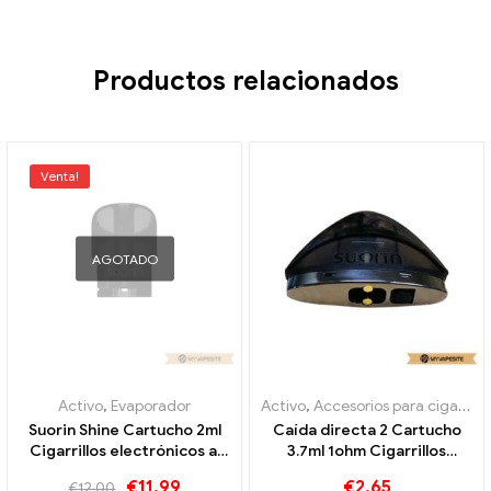
Productos relacionados
Venta!
AGOTADO
Activo
,
Evaporador
Activo
,
Accesorios para cigarrillos electrónicos
Suorin Shine Cartucho 2ml
Caída directa 2 Cartucho
Cigarrillos electrónicos al
3.7ml 1ohm Cigarrillos
por mayor 丨Personalizado
electrónicos al por mayor 丨
€
11.99
€
2.65
€
12.00