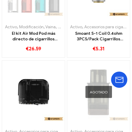
Activo
,
Modificación
,
Vaina
,
Evaporador
Activo
,
Accesorios para cigarrillos electrónicos
El kit Air Mod Pod más
Smoant S-1 Coil 0.4ohm
directo de cigarrillos
3PCS/Pack Cigarrillos
electrónicos de 1500 mAh al
electrónicos al por mayor 丨
€
26.59
€
5.31
por mayor, personalizado
Personalizado
AGOTADO
Activo
,
Accesorios para cigarrillos electrónicos
Activo
,
Accesorios para cigarrillos electrónicos
,
Evaporador