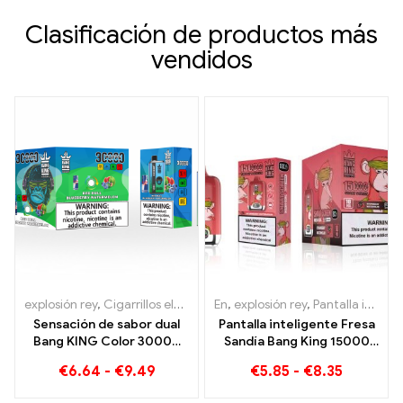
Clasificación de productos más
vendidos
explosión rey
,
Cigarrillos electrónicos desechables
En
,
explosión rey
,
,
Pantalla inteligente Bang King 15000 Soplo
Cigarrillos ele
Sensación de sabor dual
Pantalla inteligente Fresa
Bang KING Color 30000
Sandía Bang King 15000
Puffs Red Bull y Blueberry
Puff Disfruta del relajante
€
6.64
-
€
9.49
€
5.85
-
€
8.35
Sandía 30000 Cigarrillo
placer de las frutas
electrónico desechable