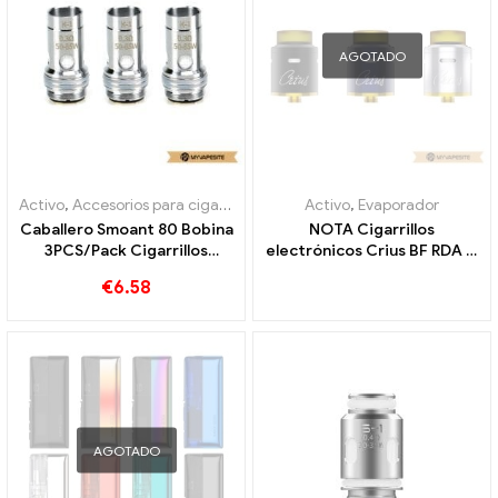
AGOTADO
Activo
,
Accesorios para cigarrillos electrónicos
Activo
,
,
Evaporador
Evaporador
Caballero Smoant 80 Bobina
NOTA Cigarrillos
3PCS/Pack Cigarrillos
electrónicos Crius BF RDA al
electrónicos al por mayor丨
por mayor 丨 Personalizado
€
6.58
Personalizado
AGOTADO