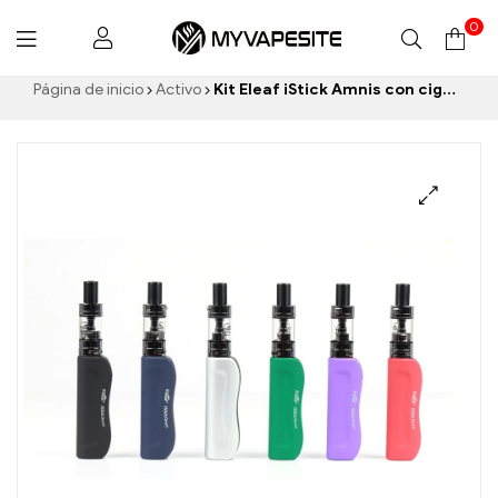
0
Myvapesite.de
Página de inicio
Activo
Kit Eleaf iStick Amnis con cigarrillos electrónicos GS Drive Tank al por mayor, personalizados