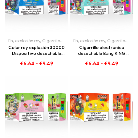
En
,
explosión rey
,
Cigarrillos electrónicos desechables Lituania
En
,
explosión rey
,
Cigarrillos electrónicos desechables Lituania
,
Cig
Color rey explosión 30000
Cigarrillo electrónico
Dispositivo desechable
desechable Bang KING
Puffs de doble sabor La
Color de doble sabor
€
6.64
-
€
9.49
€
6.64
-
€
9.49
combinación perfecta de
30000 Trenes llenos de
arándano, frambuesa y
sabor con Fresa Sandía y
melocotón, mango y
Kiwi Maracuyá Guayaba
sandía