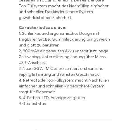
besseres MTL Dampferlebnis
.
Das einziehbare
Top-Füllsystem macht das Nachfüllen einfacher
und schneller
.
Das kindersichere System
gewährleistet die Sicherheit
.
Características clave:
1.
Schlankes und ergonomisches Design mit
tragbarer Größe
,
Gummilackierung bringt weich
und glatt zu berühren
2. 900
mAh eingebauten Akku unterstützt lange
Zeit vaping
,
Unterstützung Ladung über Micro-
USB-Anschluss
3.
Neue GS Air M Coil präsentiert erstaunliche
vaping Erfahrung und reinsten Geschmack
4.
Retractable Top-Füllsystem macht Nachfüllen
einfacher und schneller
,
kindersichere System
sorgt für Sicherheit
5. 4-
Farben-LED-Anzeige zeigt den
Batteriestatus