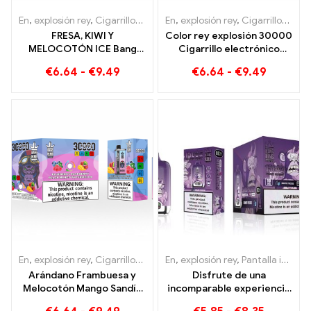
En
,
explosión rey
,
Cigarrillos electrónicos desechables Lituania
En
,
explosión rey
,
Cigarrillos electrónicos desechables Lituania
,
Cig
FRESA, KIWI Y
Color rey explosión 30000
MELOCOTÓN ICE Bang
Cigarrillo electrónico
KING Color 30000
desechable Puffs. La
€
6.64
-
€
9.49
€
6.64
-
€
9.49
Cigarrillo electrónico
combinación perfecta de
desechable Puffs: sabor
helado fresco de sandía y
dual para una experiencia
mango de fresa tropical.
de vapeo única
En
,
explosión rey
,
Cigarrillos electrónicos desechables Lituania
En
,
explosión rey
,
Pantalla inteligente Bang King 15000 Soplo
,
Cig
Arándano Frambuesa y
Disfrute de una
Melocotón Mango Sandía
incomparable experiencia
Bang KING color 30000
de fumar frutal con Grape