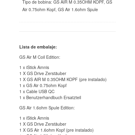
Tipo de bobina: GS AIR M 0.35OHM KOPF,
GS
Air 0.75ohm Kopf
, GS Air 1.6ohm Spule
Lista de embalaje:
GS Air M Coil Edition
:
1
x iStick Amnis
1 X GS Drive Zerstäuber
1 X GS AIR M 0.35OHM KOPF (pre instalado)
1 x GS Air 0.75ohm Kopf
1 x Cable USB QC
1
x Benutzerhandbuch Ersatzteil
GS Air 1.6ohm Spule Edition:
1
x iStick Amnis
1 X GS Drive Zerstäuber
1 X GS Air 1.6ohm Kopf (pre instalado)