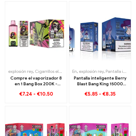
Puffs
explosión rey
,
Cigarrillos electrónicos desechables
En
,
explosión rey
,
,
Pantalla inteligente Bang King 15000 Soplo
Cigarrillos ele
Compre el vaporizador 8
Pantalla inteligente Berry
en 1 Bang Box 200K -
Blast Bang King 15000
200.000 bocanadas y 10
Cigarrillo electrónico
€
7.24
-
€
10.50
€
5.85
-
€
8.35
Sabores
desechable de nueva
generación Puffs