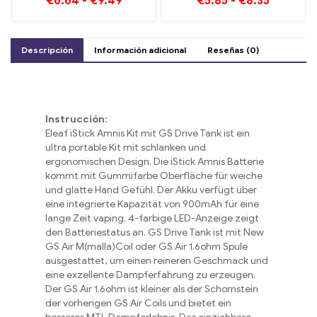
€
6.64
-
€
9.49
€
5.85
-
€
8.35
Puffs CIGARRILLOS
Jelly Bang King Smart
ELECTRÓNICOS
Screen 15000 Soplo
DESECHABLES Dispositivo
desechable de doble
Descripción
Información adicional
Reseñas (0)
sabor La combinación
perfecta
Instrucción:
Eleaf iStick Amnis Kit mit GS Drive Tank ist ein
ultra portable Kit mit schlanken und
ergonomischen Design
.
Die iStick Amnis Batterie
kommt mit Gummifarbe Oberfläche für weiche
und glatte Hand Gefühl
.
Der Akku verfügt über
eine integrierte Kapazität von 900mAh für eine
lange Zeit vaping
. 4-
farbige LED-Anzeige zeigt
den Batteriestatus an
.
GS Drive Tank ist mit New
GS Air M
(malla)
Coil oder GS Air 1.6ohm Spule
ausgestattet
,
um einen reineren Geschmack und
eine exzellente Dampferfahrung zu erzeugen
.
Der GS Air 1.6ohm ist kleiner als der Schornstein
der vorherigen GS Air Coils und bietet ein