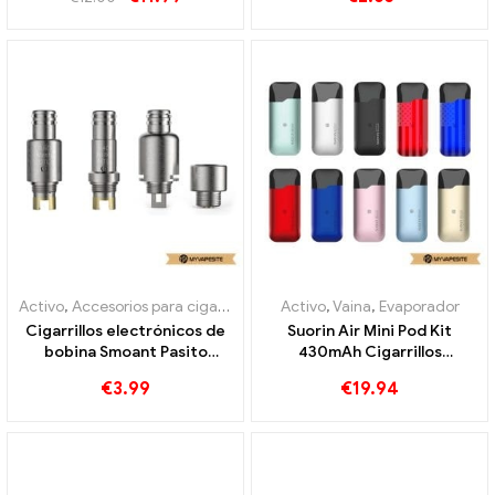
Personalizado
Activo
,
Accesorios para cigarrillos electrónicos
Activo
,
Vaina
,
Evaporador
,
Evaporador
Cigarrillos electrónicos de
Suorin Air Mini Pod Kit
bobina Smoant Pasito
430mAh Cigarrillos
DTL/MTL/RBA al por mayor,
electrónicos al por mayor 丨
€
3.99
€
19.94
personalizados
Personalizado