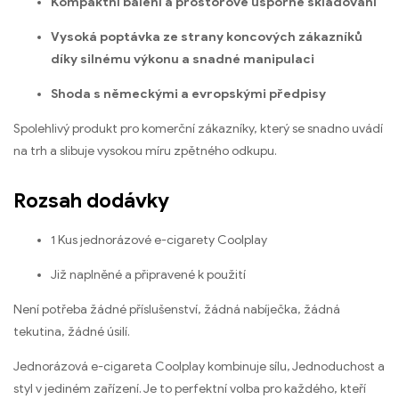
Kompaktní balení a prostorově úsporné skladování
Vysoká poptávka ze strany koncových zákazníků
díky silnému výkonu a snadné manipulaci
Shoda s německými a evropskými předpisy
Spolehlivý produkt pro komerční zákazníky, který se snadno uvádí
na trh a slibuje vysokou míru zpětného odkupu.
Rozsah dodávky
1 Kus jednorázové e-cigarety Coolplay
Již naplněné a připravené k použití
Není potřeba žádné příslušenství, žádná nabíječka, žádná
tekutina, žádné úsilí.
Jednorázová e-cigareta Coolplay kombinuje sílu, Jednoduchost a
styl v jediném zařízení. Je to perfektní volba pro každého, kteří