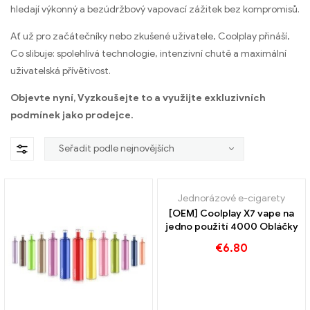
hledají výkonný a bezúdržbový vapovací zážitek bez kompromisů.
Ať už pro začátečníky nebo zkušené uživatele, Coolplay přináší,
Co slibuje: spolehlivá technologie, intenzivní chutě a maximální
uživatelská přívětivost.
Objevte nyní, Vyzkoušejte to a využijte exkluzivních
podmínek jako prodejce.
Jednorázové e-cigarety
[OEM] Coolplay X7 vape na
jedno použití 4000 Obláčky
€
6.80