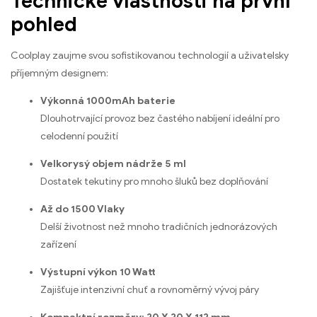
Technické vlastnosti na první
pohled
Coolplay zaujme svou sofistikovanou technologií a uživatelsky
příjemným designem:
Výkonná 1000mAh baterie
Dlouhotrvající provoz bez častého nabíjení ideální pro
celodenní použití
Velkorysý objem nádrže 5 ml
Dostatek tekutiny pro mnoho šluků bez doplňování
Až do 1500 Vlaky
Delší životnost než mnoho tradičních jednorázových
zařízení
Výstupní výkon 10 Watt
Zajišťuje intenzivní chuť a rovnoměrný vývoj páry