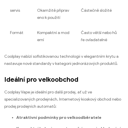
servis
Okamžitě připrav
Částečně složité
eno k použití
Formát
Kompaktní a mod
Často větší nebo hů
erní
ře ovladatelné
Coolplay nabízí sofistikovanou technologii v elegantním krytu a
nastavuje nové standardy v kategorii jednorázových produktů.
Ideální pro velkoobchod
Coolplay Vape je ideální pro další prodej, ať už ve
specializovaných prodejnách, Internetový kioskový obchod nebo
prodej prodejních automatů:
Atraktivní podmínky pro velkoodběratele