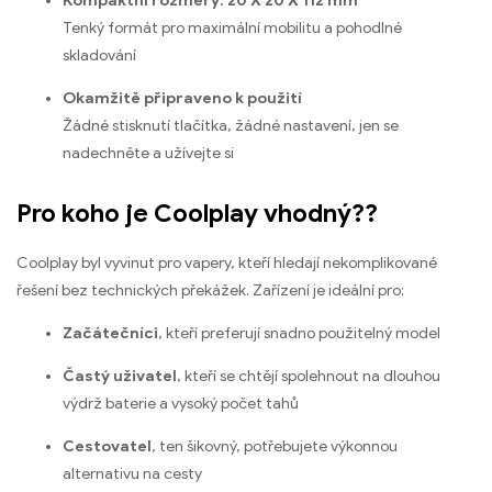
Kompaktní rozměry: 20 X 20 X 112 mm
Tenký formát pro maximální mobilitu a pohodlné
skladování
Okamžitě připraveno k použití
Žádné stisknutí tlačítka, žádné nastavení, jen se
nadechněte a užívejte si
Pro koho je Coolplay vhodný??
Coolplay byl vyvinut pro vapery, kteří hledají nekomplikované
řešení bez technických překážek. Zařízení je ideální pro:
Začátečníci
, kteří preferují snadno použitelný model
Častý uživatel
, kteří se chtějí spolehnout na dlouhou
výdrž baterie a vysoký počet tahů
Cestovatel
, ten šikovný, potřebujete výkonnou
alternativu na cesty