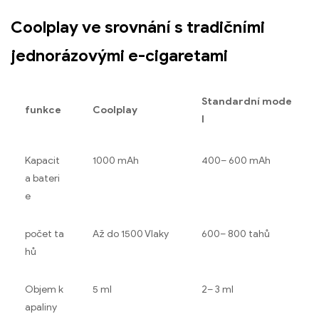
Coolplay ve srovnání s tradičními
jednorázovými e-cigaretami
Standardní mode
funkce
Coolplay
l
Kapacit
1000 mAh
400– 600 mAh
a bateri
e
počet ta
Až do 1500 Vlaky
600– 800 tahů
hů
Objem k
5 ml
2– 3 ml
apaliny