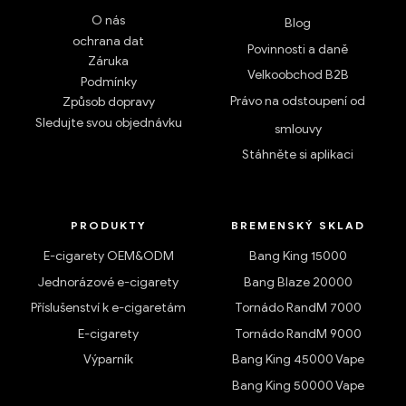
O nás
Blog
ochrana dat
Povinnosti a daně
Záruka
Velkoobchod B2B
Podmínky
Právo na odstoupení od
Způsob dopravy
Sledujte svou objednávku
smlouvy
Stáhněte si aplikaci
PRODUKTY
BREMENSKÝ SKLAD
E-cigarety OEM&ODM
Bang King 15000
Jednorázové e-cigarety
Bang Blaze 20000
Příslušenství k e-cigaretám
Tornádo RandM 7000
E-cigarety
Tornádo RandM 9000
Výparník
Bang King 45000 Vape
Bang King 50000 Vape