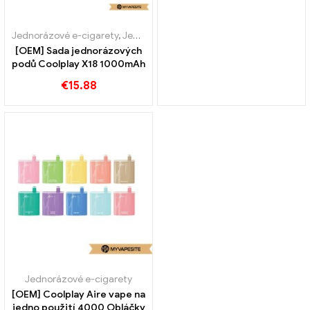
Jednorázové e-cigarety
,
Jednorázové e-cigarety Švédsko
,
Jednorá
[OEM] Sada jednorázových
podů Coolplay X18 1000mAh
€
15.88
Jednorázové e-cigarety
[OEM] Coolplay Aire vape na
jedno použití 4000 Obláčky