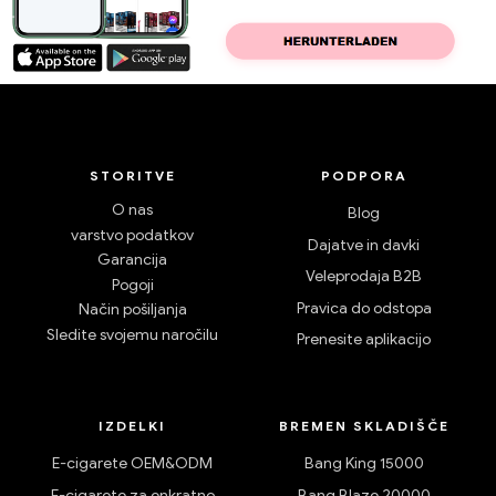
STORITVE
PODPORA
O nas
Blog
varstvo podatkov
Dajatve in davki
Garancija
Veleprodaja B2B
Pogoji
Pravica do odstopa
Način pošiljanja
Sledite svojemu naročilu
Prenesite aplikacijo
IZDELKI
BREMEN SKLADIŠČE
E-cigarete OEM&ODM
Bang King 15000
E-cigarete za enkratno
Bang Blaze 20000