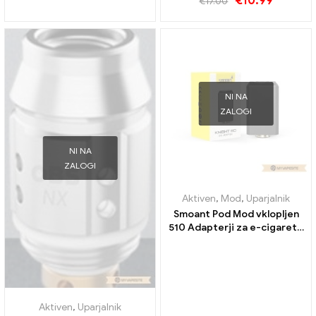
€
10.99
€
17.00
NI NA
ZALOGI
NI NA
ZALOGI
Aktiven
,
Mod
,
Uparjalnik
Smoant Pod Mod vklopljen
510 Adapterji za e-cigarete
na debelo丨Po meri
Aktiven
,
Uparjalnik