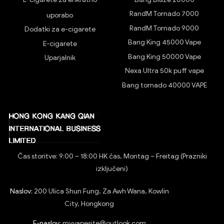
RandM Tornado 7000
uporabo
RandM Tornado 9000
Dodatki za e-cigarete
Bang King 45000 Vape
E-cigarete
Bang King 50000 Vape
Uparjalnik
Nexa Ultra 50k puff vape
Bang tornado 40000 VAPE
Čas storitve: 9:00 – 18:00 HK čas, Montag – Freitag (Prazniki
izključeni)
Naslov:
200 Ulica Shun Fung, Za Awh Wana, Kowlin
City, Hongkong
E-naslov:
myvapesite@outlook.com