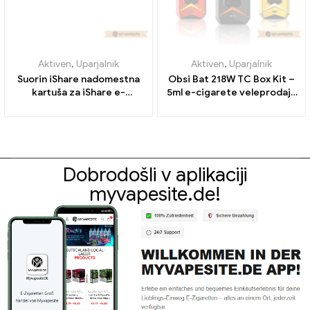
Aktiven
,
Uparjalnik
Aktiven
,
Uparjalnik
Suorin iShare nadomestna
Obsi Bat 218W TC Box Kit –
kartuša za iShare e-
5ml e-cigarete veleprodaja
cigarete na debelo丨
丨Custom
Custom
Dobrodošli v aplikaciji
myvapesite.de!