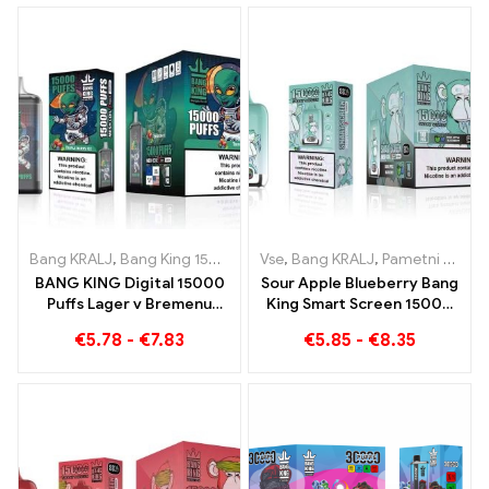
Bang KRALJ
,
Bang King 15000 Napihnjenci
Vse
,
Bang KRALJ
,
E-cigareta za enkratn
,
Pametni zaslon Bang King 15000 Puff
BANG KING Digital 15000
Sour Apple Blueberry Bang
Puffs Lager v Bremenu
King Smart Screen 15000
15000 Uživanje brez
Puff Neprimerljiva vaping
€
5.78
-
€
7.83
€
5.85
-
€
8.35
treninga
izkušnja, polna svežih
okusov