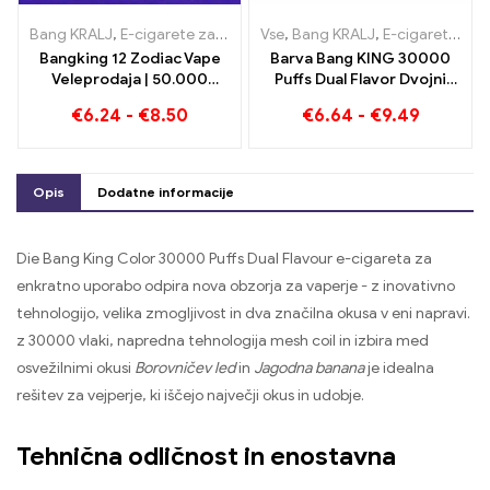
Bang KRALJ
,
E-cigarete za enkratno uporabo
Vse
,
Bang KRALJ
,
E-cigarete za enkra
,
E-cigarete za enkratno uporabo Litva
Bangking 12 Zodiac Vape
Barva Bang KING 30000
Veleprodaja | 50.000
Puffs Dual Flavor Dvojni
Napihnjenci
užitek z jagodnim kivijem
€
6.24
-
€
8.50
€
6.64
-
€
9.49
in kislo jabolčno malino
Opis
Dodatne informacije
Die Bang King Color 30000 Puffs Dual Flavour e-cigareta za
enkratno uporabo odpira nova obzorja za vaperje - z inovativno
tehnologijo, velika zmogljivost in dva značilna okusa v eni napravi.
z 30000 vlaki, napredna tehnologija mesh coil in izbira med
osvežilnimi okusi
Borovničev led
in
Jagodna banana
je idealna
rešitev za vejperje, ki iščejo največji okus in udobje.
Tehnična odličnost in enostavna