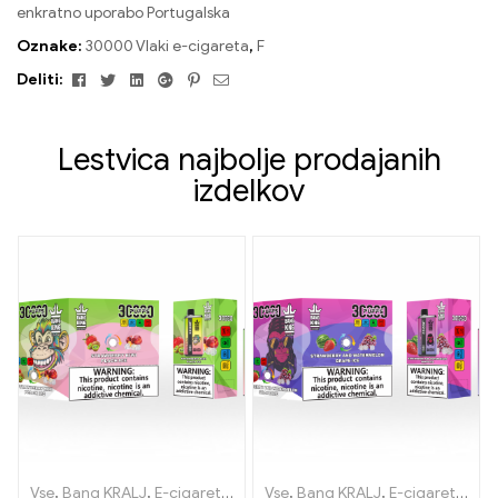
enkratno uporabo Portugalska
Oznake:
30000 Vlaki e-cigareta
,
F
Facebook
Twitter
Linkedin
Google+
Pinterest
E-
Deliti:
naslov
Lestvica najbolje prodajanih
izdelkov
Vse
,
Bang KRALJ
,
E-cigarete za enkratno uporabo Litva
Vse
,
Bang KRALJ
,
E-cigarete za enkratno uporabo Litva
,
E-cigaret