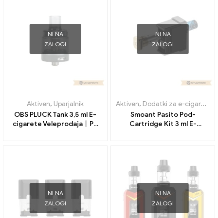
NI NA
NI NA
ZALOGI
ZALOGI
Aktiven
,
Uparjalnik
Aktiven
,
Dodatki za e-cigarete
,
OBS PLUCK Tank 3,5 ml E-
Smoant Pasito Pod-
cigarete Veleprodaja丨Po
Cartridge Kit 3 ml E-
meri
cigarete Veleprodaja丨Po
meri
NI NA
NI NA
ZALOGI
ZALOGI