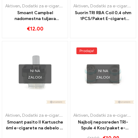
Aktiven
,
Dodatki za e-cigarete
,
Uparjalnik
Aktiven
,
Dodatki za e-cigarete
,
Smoant Campbel
Suorin TRI RBA Coil 0,4 ohm
nadomestna tuljava
1PCS/Paket E-cigaret
razpršilnika 0,2 ohma, 5
Veleprodaja丨Po meri
€
12.00
kosov/paket E-cigaret,
veleprodaja丨Po meri
Prodaja!
NI NA
NI NA
ZALOGI
ZALOGI
Aktiven
,
Dodatki za e-cigarete
,
Uparjalnik
Aktiven
,
Dodatki za e-cigarete
,
Smoant pasito II Kartusche
Najbolj neposreden TRI-
6ml e-cigarete na debelo 丨
Spule 4 Kos/paket e-
po meri
cigaret na debelo丨po meri