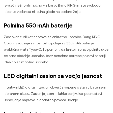
je všeč nežno ali močno – z barvo Bang KING imate svobodo,
izberite vsebnost nikotina glede na osebne želje.
Polnilna 550 mAh baterije
Zasnovan tudi kot naprava za enkratno uporabo, Bang KING
Color navdušuje z možnostjo polnjenja 550 mAh baterija in
praktična vrata Type-C. To pomeni, da lahko napravo polnite skozi
celotno obdobje uporabe, brez nenehne potrebe po novi bateriji –
idealno za mobilno uporabo.
LED digitalni zaslon za večjo jasnost
Intuitivni LED digitalni zaslon obvešča vaperje o stanju baterije in
izbranem okusu. Zaslon je jasen in lahko berljiv, kar poenostavi
upravljanje naprave in dodatno poveča udobje.