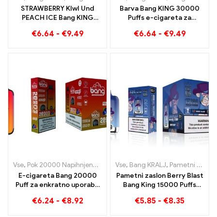
STRAWBERRY KIwI Und
Barva Bang KING 30000
PEACH ICE Bang KING
Puffs e-cigareta za
Barva 30000 E-cigareta
enkratno uporabo Popolna
€
6.64
-
€
9.49
€
6.64
-
€
9.49
za enkratno uporabo Puffs
mešanica sladke jagodne
- dvojni okus za
lubenice in osvežujočega
edinstveno izkušnjo
grozdnega ledu
vapinga
Vse
,
Pok 20000 Napihnjenci
,
Bang KRALJ
Vse
,
Bang KRALJ
,
E-cigarete za enkratno
,
Pametni zaslon Bang King 15000 Puff
E-cigareta Bang 20000
Pametni zaslon Berry Blast
Puff za enkratno uporabo
Bang King 15000 Puffs
z okusom borovnice in
nova generacija e-cigaret
€
6.24
-
€
8.92
€
5.85
-
€
8.35
lubenice z dvojno mrežico
za enkratno uporabo