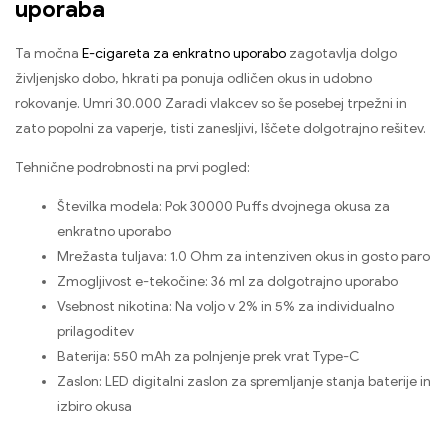
uporaba
Ta močna
E-cigareta za enkratno uporabo
zagotavlja dolgo
življenjsko dobo, hkrati pa ponuja odličen okus in udobno
rokovanje. Umri 30.000 Zaradi vlakcev so še posebej trpežni in
zato popolni za vaperje, tisti zanesljivi, Iščete dolgotrajno rešitev.
Tehnične podrobnosti na prvi pogled:
Številka modela: Pok 30000 Puffs dvojnega okusa za
enkratno uporabo
Mrežasta tuljava: 1.0 Ohm za intenziven okus in gosto paro
Zmogljivost e-tekočine: 36 ml za dolgotrajno uporabo
Vsebnost nikotina: Na voljo v 2% in 5% za individualno
prilagoditev
Baterija: 550 mAh za polnjenje prek vrat Type-C
Zaslon: LED digitalni zaslon za spremljanje stanja baterije in
izbiro okusa