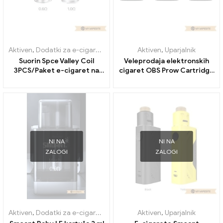
Aktiven
,
Dodatki za e-cigarete
,
Uparjalnik
Aktiven
,
Uparjalnik
Suorin Spce Valley Coil
Veleprodaja elektronskih
3PCS/Paket e-cigaret na
cigaret OBS Prow Cartridge
debelo丨Custom
丨Po meri
NI NA
NI NA
ZALOGI
ZALOGI
Aktiven
,
Dodatki za e-cigarete
,
Uparjalnik
Aktiven
,
Uparjalnik