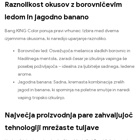
Raznolikost okusov z borovničevim
ledom in jagodno banano
Bang KING Color ponuja pravi vrhunec: Izbira med dvema
izjemnima okusoma, ki naredijo uparjanje raznoliko.
Borovničev led: Osvežujoča mešanica sladkih borovnic in
hladilnega mentola, zaradi česar je izkušnja vapinga še
posebej poživljajoča – idealna za ljubitelje sadnega, ledene
arome.
Jagodna banana: Sadna, kremasta kombinacija zrelih
jagod in banane, ki spominja na poletne smutije in naredi
vaping tropsko izkušnjo.
Največja proizvodnja pare zahvaljujoč
tehnologiji mrežaste tuljave