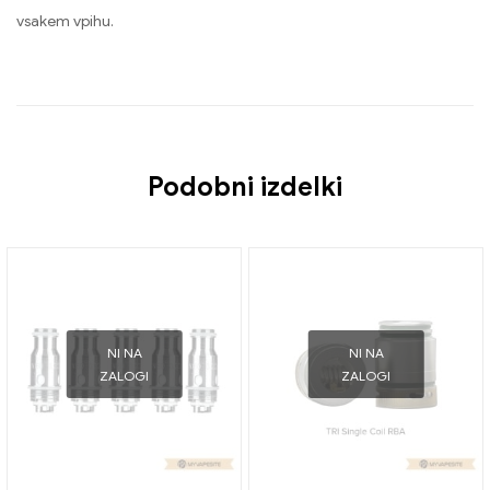
vsakem vpihu.
Podobni izdelki
NI NA
NI NA
ZALOGI
ZALOGI