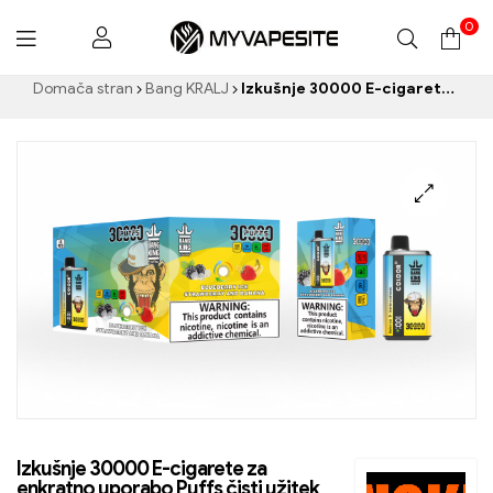
0
Myvapesite.de
Domača stran
Bang KRALJ
Izkušnje 30000 E-cigarete za enkratno uporabo Puffs čisti užitek Blueberry Ice in Strawberry Banana v barvi Bang KING
Izkušnje 30000 E-cigarete za
enkratno uporabo Puffs čisti užitek