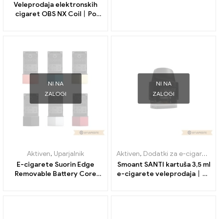
Veleprodaja elektronskih
cigaret OBS NX Coil丨Po
meri
NI NA
NI NA
ZALOGI
ZALOGI
Aktiven
,
Uparjalnik
Aktiven
,
Dodatki za e-cigarete
,
E-cigarete Suorin Edge
Smoant SANTI kartuša 3,5 ml
Removable Battery Core
e-cigarete veleprodaja丨Po
230mAh na debelo丨Po meri
meri