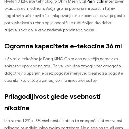
Hvala 1.0 Izkusite tehnologijo Ohm Mesh Coil
Parni čoln
intenziven
okus z vsakim vdihom. Večja grelna površina mrežastih tuljav
zagotavlja učinkovitejše izhlapevanje e-tekočine in ustvarja gosto
paro. Mrežasta tehnologija podaljšuje tudi življenjsko dobo
tuljave, tako da je vsak zadetek popolnega okusa.
Ogromna kapaciteta e-tekočine 36 ml
z 36 ml e-tekočine je Bang KING Color ena največjih naprav za
enkratno uporabo na trgu. Ta velikodušna zmogljivost omogoča
dolgotrajno uparjanje brez pogoste menjave, idealno za pogoste
uporabnike, ki iščejo zanesljivo in trajnostno rešitev.
Prilagodljivost glede vsebnosti
nikotina
Izbira med 2% in 5% Vsebnost nikotina to omogoča, Intenzivnost
prilagodite individualno svojim potrebam. Ne glede na to, ali vam