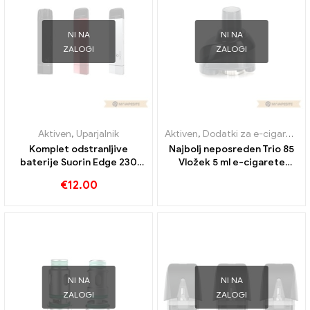
NI NA
NI NA
ZALOGI
ZALOGI
Aktiven
,
Uparjalnik
Aktiven
,
Dodatki za e-cigarete
,
Komplet odstranljive
Najbolj neposreden Trio 85
baterije Suorin Edge 230
Vložek 5 ml e-cigarete
mAh & 1.5ml e-cigarete
veleprodaja丨Po meri
€
12.00
veleprodaja丨Custom
NI NA
NI NA
ZALOGI
ZALOGI