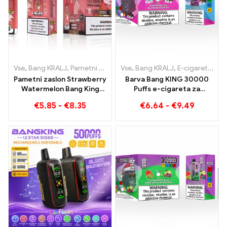
Vse
,
Bang KRALJ
,
Pametni zaslon Bang King 15000 Puff
Vse
,
Bang KRALJ
,
E-cigarete za enkratno uporabo Litva
,
E-cigaret
Pametni zaslon Strawberry
Barva Bang KING 30000
Watermelon Bang King
Puffs e-cigareta za
15000 Puff Uživajte v
enkratno uporabo
€
5.85
-
€
8.35
€
6.64
-
€
9.49
sproščujočem užitku sadja
Kakovostno uživanje z
okusoma Blueberry Ice in
Black Dragon Ice