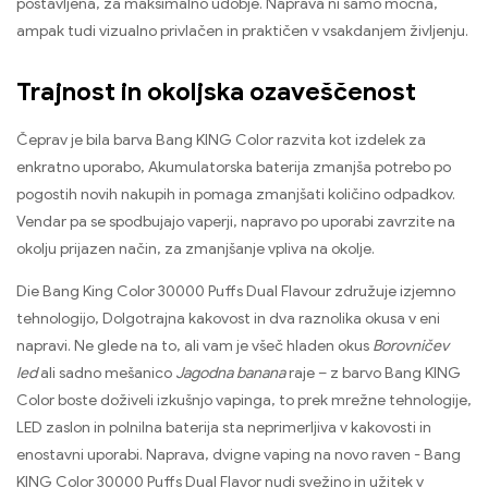
postavljena, za maksimalno udobje. Naprava ni samo močna,
ampak tudi vizualno privlačen in praktičen v vsakdanjem življenju.
Trajnost in okoljska ozaveščenost
Čeprav je bila barva Bang KING Color razvita kot izdelek za
enkratno uporabo, Akumulatorska baterija zmanjša potrebo po
pogostih novih nakupih in pomaga zmanjšati količino odpadkov.
Vendar pa se spodbujajo vaperji, napravo po uporabi zavrzite na
okolju prijazen način, za zmanjšanje vpliva na okolje.
Die Bang King Color 30000 Puffs Dual Flavour združuje izjemno
tehnologijo, Dolgotrajna kakovost in dva raznolika okusa v eni
napravi. Ne glede na to, ali vam je všeč hladen okus
Borovničev
led
ali sadno mešanico
Jagodna banana
raje – z barvo Bang KING
Color boste doživeli izkušnjo vapinga, to prek mrežne tehnologije,
LED zaslon in polnilna baterija sta neprimerljiva v kakovosti in
enostavni uporabi. Naprava, dvigne vaping na novo raven - Bang
KING Color 30000 Puffs Dual Flavor nudi svežino in užitek v