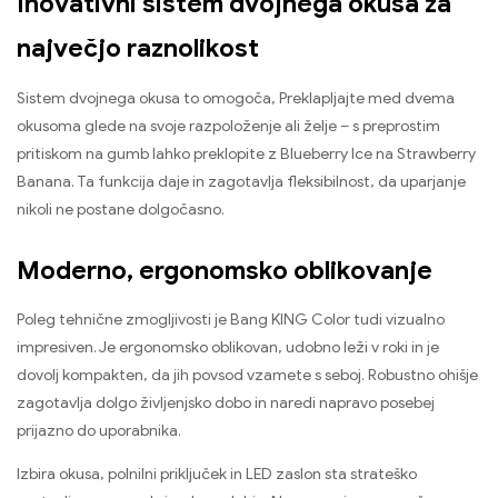
Inovativni sistem dvojnega okusa za
največjo raznolikost
Sistem dvojnega okusa to omogoča, Preklapljajte med dvema
okusoma glede na svoje razpoloženje ali želje – s preprostim
pritiskom na gumb lahko preklopite z Blueberry Ice na Strawberry
Banana. Ta funkcija daje in zagotavlja fleksibilnost, da uparjanje
nikoli ne postane dolgočasno.
Moderno, ergonomsko oblikovanje
Poleg tehnične zmogljivosti je Bang KING Color tudi vizualno
impresiven. Je ergonomsko oblikovan, udobno leži v roki in je
dovolj kompakten, da jih povsod vzamete s seboj. Robustno ohišje
zagotavlja dolgo življenjsko dobo in naredi napravo posebej
prijazno do uporabnika.
Izbira okusa, polnilni priključek in LED zaslon sta strateško