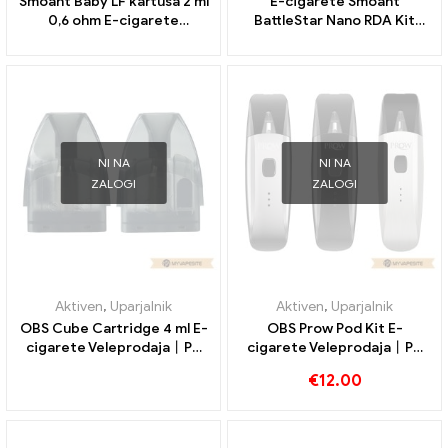
Smoant Baby LF kartuša 2 ml
E-cigarete Smoant
0,6 ohm E-cigarete
BattleStar Nano RDA Kit
Veleprodaja丨Po meri
Veleprodaja丨Po meri
NI NA
NI NA
ZALOGI
ZALOGI
Aktiven
,
Uparjalnik
Aktiven
,
Uparjalnik
OBS Cube Cartridge 4 ml E-
OBS Prow Pod Kit E-
cigarete Veleprodaja丨Po
cigarete Veleprodaja丨Po
meri
meri
€
12.00