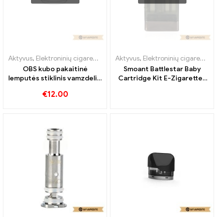
Aktyvus
,
Elektroninių cigarečių priedai
Aktyvus
,
Garintuvas
,
Elektroninių cigarečių priedai
OBS kubo pakaitinė
Smoant Battlestar Baby
lemputės stiklinis vamzdelis,
Cartridge Kit E-Zigaretten
4 ml, 10 vnt./pak.
Großhandel丨Custom
€
12.00
elektroninių cigarečių
didmeninė prekyba丨
Custom.