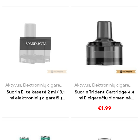
užsakymą
IŠPARDUOTA
Aktyvus
,
Elektroninių cigarečių priedai
Aktyvus
,
Garintuvas
,
Elektroninių cigarečių priedai
Suorin Elite kasetė 2 ml / 3,1
Suorin Trident Cartridge 4,4
ml elektroninių cigarečių
ml E cigarečių didmeninė
didmeninė prekyba丨
prekyba丨Custom
€
1.99
Custom