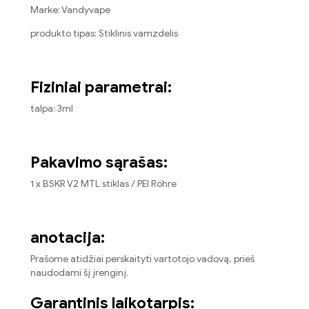
Marke: Vandyvape
produkto tipas: Stiklinis vamzdelis
Fiziniai parametrai:
talpa: 3ml
Pakavimo sąrašas:
1 x BSKR V2 MTL stiklas / PEI Röhre
anotacija:
Prašome atidžiai perskaityti vartotojo vadovą, prieš
naudodami šį įrenginį.
Garantinis laikotarpis: