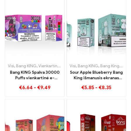
Visi
,
Bang KING
,
Vienkartinės elektroninės cigaretės Lietuva
Visi
,
Bang KING
,
Bang King išmanusis ekranas 15000 Puff
,
Vienk
Bang KING Spalva 30000
Sour Apple Blueberry Bang
Puffs vienkartinė e-
King išmanusis ekranas
cigaretė Tobulas saldaus
15000 Puff Neprilygstama
€
6.64
-
€
9.49
€
5.85
-
€
8.35
braškių arbūzo ir
garinimo patirtis, kupina
gaivinančio vynuogių ledo
šviežių skonių
derinys