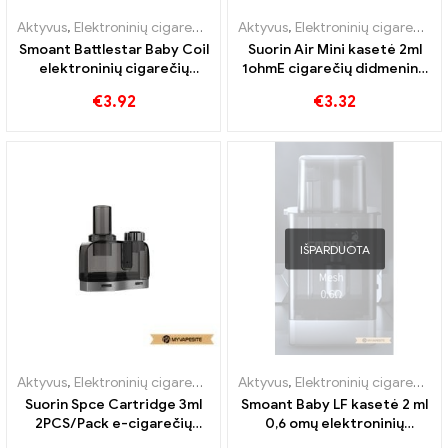
Aktyvus
,
Elektroninių cigarečių priedai
Aktyvus
,
Garintuvas
,
Elektroninių cigarečių priedai
Smoant Battlestar Baby Coil
Suorin Air Mini kasetė 2ml
elektroninių cigarečių
1ohmE cigarečių didmeninė
didmeninė prekyba 丨
prekyba丨Custom
€
3.92
€
3.32
Custom
IŠPARDUOTA
Aktyvus
,
Elektroninių cigarečių priedai
Aktyvus
,
Garintuvas
,
Elektroninių cigarečių priedai
Suorin Spce Cartridge 3ml
Smoant Baby LF kasetė 2 ml
2PCS/Pack e-cigarečių
0,6 omų elektroninių
didmeninė prekyba丨
cigarečių didmeninė