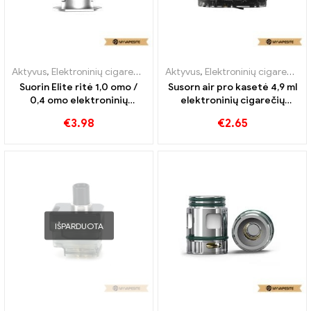
Aktyvus
,
Elektroninių cigarečių priedai
Aktyvus
,
Garintuvas
,
Elektroninių cigarečių priedai
Suorin Elite ritė 1,0 omo /
Susorn air pro kasetė 4,9 ml
0,4 omo elektroninių
elektroninių cigarečių
cigarečių didmeninė
didmeninė prekyba 丨
€
3.98
€
2.65
prekyba 丨Custom
Custom
IŠPARDUOTA