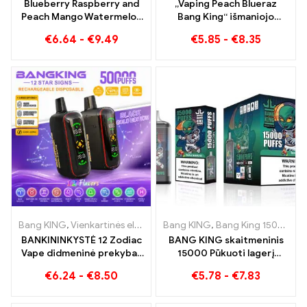
Blueberry Raspberry and
„Vaping Peach Blueraz
Peach Mango Watermelon
Bang King“ išmaniojo
Bang KING spalva 30000
ekrano ateitis 15000 Puff
€
6.64
-
€
9.49
€
5.85
-
€
8.35
Dviejų skonių vienkartinis
prietaisas Puffs
VIENKARTINĖS E-
CIGARETES Puikus derinys
Bang KING
,
Vienkartinės elektroninės cigaretės
Bang KING
,
Bang King 15000 Papūtimai
,
Vienkartinės elekt
BANKININKYSTĖ 12 Zodiac
BANG KING skaitmeninis
Vape didmeninė prekyba |
15000 Pūkuoti lagerį
50.000 Papūtimai
Bremene 15000
€
6.24
-
€
8.50
€
5.78
-
€
7.83
Mėgavimasis be traukinių