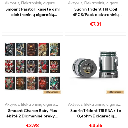
Aktyvus
,
Elektroninių cigarečių priedai
Aktyvus
,
Garintuvas
,
Elektroninių cigarečių priedai
Smoant Pasito II kasetė 6 ml
Suorin Trident TRI Coil
elektroninių cigarečių
4PCS/Pack elektroninių
didmeninė prekyba 丨
cigarečių didmeninė
€
7.31
Custom
prekyba 丨Custom
Aktyvus
,
Elektroninių cigarečių priedai
Aktyvus
,
Garintuvas
,
Elektroninių cigarečių priedai
Smoant Charon Baby Plus
Suorin Trident TRI RBA ritė
lėkštė 2 Didmeninė prekyba
0,4ohm E cigarečių
e-cigarečių vienetais /
didmeninė prekyba丨
€
3.98
€
4.65
pakuotėmis, pagal
Custom.