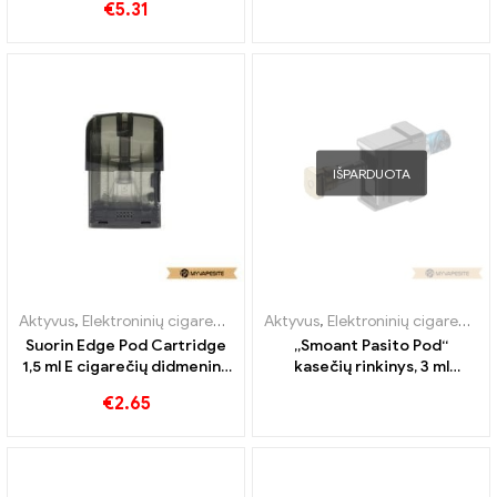
€
5.31
Custom
prekyba 丨Custom
IŠPARDUOTA
Aktyvus
,
Elektroninių cigarečių priedai
Aktyvus
,
Garintuvas
,
Elektroninių cigarečių priedai
Suorin Edge Pod Cartridge
„Smoant Pasito Pod“
1,5 ml E cigarečių didmeninė
kasečių rinkinys, 3 ml
prekyba丨Custom
elektroninių cigarečių
€
2.65
didmeninė nuolaida pagal
užsakymą