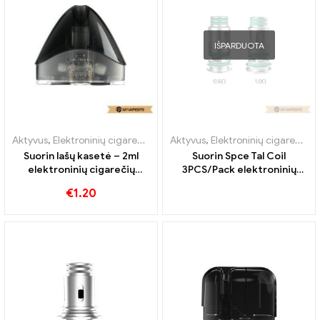
IŠPARDUOTA
Aktyvus
,
Elektroninių cigarečių priedai
Aktyvus
,
Garintuvas
,
Elektroninių cigarečių priedai
Suorin lašų kasetė – 2ml
Suorin Spce Tal Coil
elektroninių cigarečių
3PCS/Pack elektroninių
didmeninė prekyba 丨
cigarečių didmeninė
€
1.20
Custom
prekyba 丨Custom