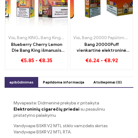
Visi
,
Bang KING
,
Bang King išmanusis ekranas 15000 Puff
Visi
,
Bang 20000 Papūtimai
,
Vienkart
,
Ban
Blueberry Cherry Lemon
Bang 20000Puff
Die Bang King išmanusis
vienkartinė elektroninė
ekranas 15000 Puffs
cigaretė mėlynių arbūzo
€
5.85
-
€
8.35
€
6.24
-
€
8.92
Novatoriškos vienkartinės
skonio ir dvigubo tinklelio
elektroninės cigaretės
apžvalga
apibūdinimas
Papildoma informacija
Atsiliepimai (0)
Myvapesite: Didmeninė prekyba ir pritaikyta
Elektroninių cigarečių priedai
su pasauliniu
pristatymo palaikymu
Vandyvape BSKR V2 MTL stiklo vamzdelis skirtas
Vandyvape BSKR V2 MTL RTA.