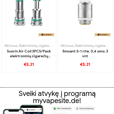
Aktyvus
,
Elektroninių cigarečių priedai
Aktyvus
,
Garintuvas
,
Elektroninių cigarečių priedai
Suorin Air Coil 3PCS/Pack
Smoant S-1 ritė, 0,4 omo, 3
elektroninių cigarečių
vnt
didmeninė prekyba 丨
€
5.31
€
5.31
Custom
Sveiki atvykę į programą
myvapesite.de!