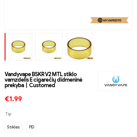
Vandyvape BSKR V2 MTL stiklo
vamzdelis E cigarečių didmeninė
prekyba丨Customed
€
1.99
Tip
Stiklas
PEI