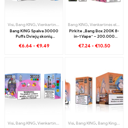
Visi
,
Bang KING
,
Vienkartinės elektroninės cigaretės Lietuva
Bang KING
,
Vienkartinės elektroninės cigaretės
,
Vienk
Bang KING Spalva 30000
Pirkite „Bang Box 200K 8-
Puffs Dviejų skonių
in-1 Vape“ – 200.000
vienkartinis prietaisas
Įpūtimai ir 10 Skoniai
€
6.64
-
€
9.49
€
7.24
-
€
10.50
Puikus mėlynių aviečių ir
persikų mango arbūzo
derinys
Visi
,
Bang KING
,
Vienkartinės elektroninės cigaretės Lietuva
Visi
,
Bang KING
,
Bang King išmanusis ekranas 15000 Puff
,
Vienk