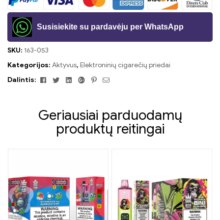
Susisiekite su pardavėju per WhatsApp
SKU:
163-053
Kategorijos:
Aktyvus
,
Elektroninių cigarečių priedai
Facebook
Twitter
Linkedin
Google+
Pinterest
El.
Dalintis:
paštas
Geriausiai parduodamų
produktų reitingai