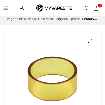
0
Myvapesite.de
Pagrindinis puslapis
Elektroninių cigarečių priedai
Vandyvape BSKR V2 MTL stiklo vamzdelis E cigarečių didmeninė prekyba丨Customed