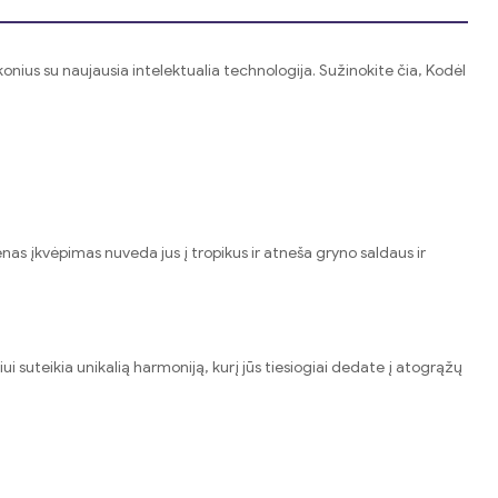
nius su naujausia intelektualia technologija. Sužinokite čia, Kodėl
enas įkvėpimas nuveda jus į tropikus ir atneša gryno saldaus ir
ui suteikia unikalią harmoniją, kurį jūs tiesiogiai dedate į atogrąžų