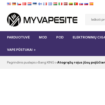
Myvapesite.de
PARDUOTUVĖ
MOD
POD
ELEKTRONINIŲ CIGA
Užsisakykite
e-
VAPE PŪSTUKAI
cigaretes
pigiai
internete
Pagrindinis puslapis
Bang KING
Atogrąžų rojus jūsų pojūčiam
„myVapesite.de“