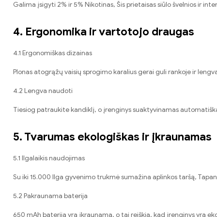
Galima įsigyti 2% ir 5% Nikotinas, Šis prietaisas siūlo švelnios ir int
4. Ergonomika ir vartotojo draugas
4.1 Ergonomiškas dizainas
Plonas atogrąžų vaisių sprogimo karalius gerai guli rankoje ir len
4.2 Lengva naudoti
Tiesiog patraukite kandiklį, o įrenginys suaktyvinamas automatiškai.
5. Tvarumas ekologiškas ir įkraunamas
5.1 Ilgalaikis naudojimas
Su iki 15.000 Ilga gyvenimo trukmė sumažina aplinkos taršą, Tapant 
5.2 Pakraunama baterija
650 mAh baterija yra įkraunama, o tai reiškia, kad įrenginys yra ek