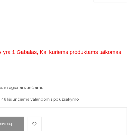
s yra 1 Gabalas, Kai kuriems produktams taikomas
 ir regionai siunčiami.
er 48 Išsiunčiama valandomis po užsakymo.
REPŠELĮ