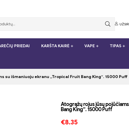
UŽSI
REČIŲ PRIEDAI
KARŠTA KAIRĖ
VAPE
TIPAS
s su išmaniuoju ekranu „Tropical Fruit Bang King“. 15000 Puff
Atogrąžų rojus jūsų pojūčiams 
Bang King“. 15000 Puff
€
8.35