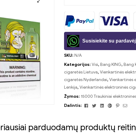
Susisiekite su pardav
SKU:
N/A
Kategorijos:
Visi
,
Bang KING
,
Bang K
cigaretės Lietuva
,
Vienkartinės elekt
cigaretės Nyderlandai
,
Vienkartinės e
Lenkija
,
Vienkartinės elektroninės cig
Žymos:
15000 Traukiniai elektronine
Facebook
Twitter
Linkedin
Google+
Pinteres
El.
Dalintis:
pašt
riausiai parduodamų produktų reitin