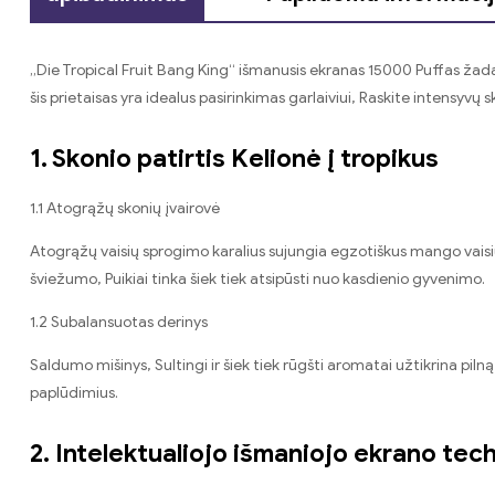
„Die Tropical Fruit Bang King“ išmanusis ekranas 15000 Puffas žada 
šis prietaisas yra idealus pasirinkimas garlaiviui, Raskite intensyvų
1. Skonio patirtis Kelionė į tropikus
1.1 Atogrąžų skonių įvairovė
Atogrąžų vaisių sprogimo karalius sujungia egzotiškus mango vaisių n
šviežumo, Puikiai tinka šiek tiek atsipūsti nuo kasdienio gyvenimo.
1.2 Subalansuotas derinys
Saldumo mišinys, Sultingi ir šiek tiek rūgšti aromatai užtikrina piln
paplūdimius.
2. Intelektualiojo išmaniojo ekrano tec