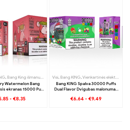
tės Liuksemburgas
cigaretės Nyderlandai
ING
,
,
Vienkartinės elektroninės cigaretės Lietuva
Bang King išmanusis ekranas 15000 Puff
,
Vienkartinės elektroninės cigaretės Nyderlandai
,
Vienkartinės elektroninės cigaretės Austrija
Visi
,
Bang KING
,
,
Vienkartinės elektroninės
Vienkartinės elektroninės cigaretės Lietuva
,
Vienkartinės elektron
,
Vien
,
Vie
ry Watermelon Bang
Bang KING Spalva 30000 Puffs
sis ekranas 15000 Puff
Dual Flavor Dvigubas malonumas
ės atpalaiduojančiu
su braškiniais kiviais ir rūgščiomis
5.85
-
€
8.35
€
6.64
-
€
9.49
isių malonumu
obuolių avietėmis