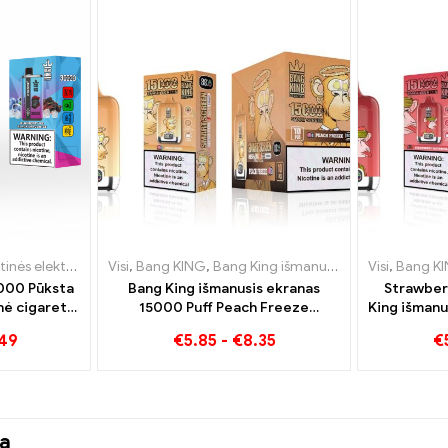
inės elektroninės cigaretės Liuksemburgas
roninės cigaretės Lietuva
Visi
,
Bang KING
,
Bang King išmanusis ekranas 15000 Puff
,
Vienkartinės elektroninės cigare
,
Vienkartinės elektroninės 
Visi
,
Bang K
000 Pūksta
Bang King išmanusis ekranas
Strawber
nė cigaretė
15000 Puff Peach Freeze
King išmanu
lonumas su
vienkartinės elektroninės
Mėgaukit
.49
€
5.85
-
€
8.35
€
k Dragon Ice
cigaretės
va
ja