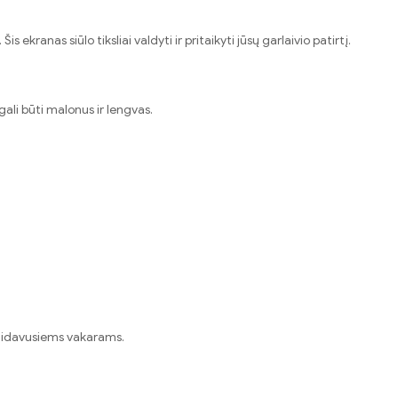
ekranas siūlo tiksliai valdyti ir pritaikyti jūsų garlaivio patirtį.
gali būti malonus ir lengvas.
alaidavusiems vakarams.