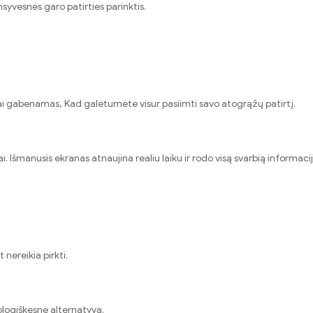
ensyvesnės garo patirties parinktis.
gvai gabenamas, Kad galėtumėte visur pasiimti savo atogrąžų patirtį.
 Išmanusis ekranas atnaujina realiu laiku ir rodo visą svarbią informacij
nereikia pirkti.
ologiškesnė alternatyva.