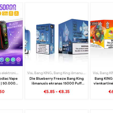
oninės cigaretės
tinės elektroninės cigaretės Lietuva
Visi
,
Bang KING
,
Vienkartinės elektroninės cigaretės Belgija
,
Bang King išmanusis ekranas 15000 Puff
,
Vienkartinės elektroninės cigare
Visi
,
Bang K
,
Vi
odiac Vape
Die Blueberry Freeze Bang King
Bang KING
 | 50.000
išmanusis ekranas 15000 Puff
vienkartinė
siūlo skanų
Puikus vė
50
€
5.85
-
€
8.35
€
tropinių 