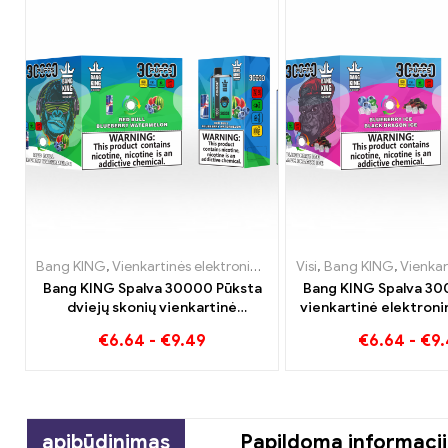
Bang KING
,
Vienkartinės elektroninės cigaretės Lietuva
Visi
,
Bang KING
,
Vienkart
,
Vienkartinės elekt
Bang KING Spalva 30000 Pūksta
Bang KING Spalva 30
dviejų skonių vienkartinė
vienkartinė elektroni
cigaretė Red Bull Energy
Aukštos kokybės ma
€
6.64
-
€
9.49
€
6.64
-
€
9
Watermelon Bubble Gum Sweet
Blueberry Ice ir Blac
skoniais
apibūdinimas
Papildoma informaci