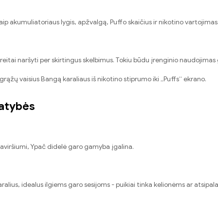
 akumuliatoriaus lygis, apžvalgą, Puffo skaičius ir nikotino vartojimas. Šis 
greitai naršyti per skirtingus skelbimus. Tokiu būdu įrenginio naudojimas 
rąžų vaisius Bangą karaliaus iš nikotino stiprumo iki „Puffs“ ekrano.
patybės
u paviršiumi, Ypač didelė garo gamyba įgalina.
ralius, idealus ilgiems garo sesijoms - puikiai tinka kelionėms ar atsip