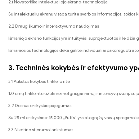
2.1 Novatoriška intelektualiojo ekrano-technologija
Su intelektualiu ekranu visada turite svarbios informacijos, tokios kaip
2.2 Draugiškumo ir interaktyvumo naudojimas
Išmaniojo ekrano funkcijos yra intuityviai suprojektuotos ir leidžia 
Išmaniosios technologijos dėka galite individualiai pakoreguoti atog
3. Techninės kokybės ir efektyvumo y
3.1 Aukštos kokybės tinklelio ritė
1,0 omų tinklo ritė užtikrina netgi išgarinimą ir intensyvų skonį, s
3.2 Dosnus e-skysčio pajėgumas
Su 25 ml e-skysčio ir 15.000 „Puffs“ yra atogrąžų vaisių sprogimo ka
3.3 Nikotino stiprumo lankstumas