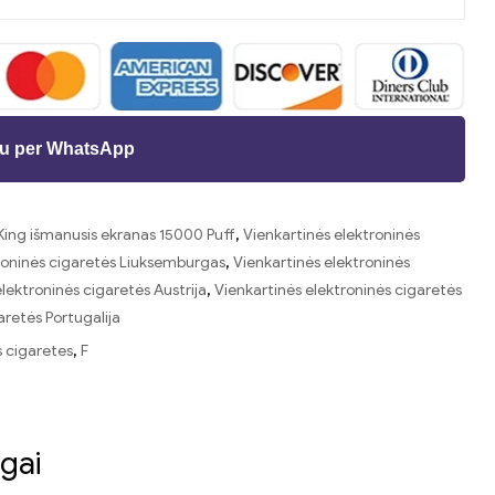
ėju per WhatsApp
ing išmanusis ekranas 15000 Puff
,
Vienkartinės elektroninės
roninės cigaretės Liuksemburgas
,
Vienkartinės elektroninės
lektroninės cigaretės Austrija
,
Vienkartinės elektroninės cigaretės
aretės Portugalija
s cigaretes
,
F
t
as
gai