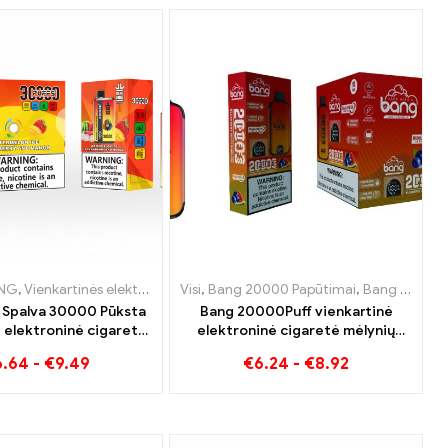
tės Liuksemburgas
ING
enkartinės elektroninės cigaretės Danija
,
,
Vienkartinės elektroninės cigaretės Lietuva
Vienkartinės elektroninės cigaretės Lietuva
,
Vienkartinės elektroninės cigaretės Nyderlandai
Visi
,
Bang 20000 Papūtimai
,
,
Vienkartinės elektron
Vienkartinės elektron
,
Bang KING
,
Vie
,
V
 Spalva 30000 Pūksta
Bang 20000Puff vienkartinė
 elektroninė cigaretė.
elektroninė cigaretė mėlynių
sių arbūzinių ledų ir
arbūzo skonio ir dvigubo tinklelio
6.64
-
€
9.49
€
6.24
-
€
8.92
braškių mango derinys