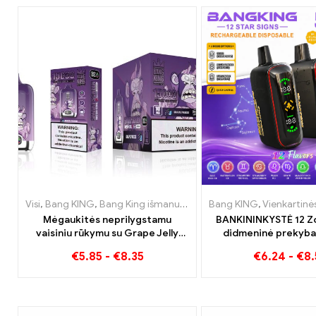
Visi
,
Bang KING
,
Bang King išmanusis ekranas 15000 Puff
Bang KING
,
Vienkartinės elektr
,
Vienkar
Mėgaukitės neprilygstamu
BANKININKYSTĖ 12 Z
vaisiniu rūkymu su Grape Jelly
didmeninė prekyba
Bang King Smart Screen 15000
Papūtimai
€
5.85
-
€
8.35
€
6.24
-
€
8.
Puff