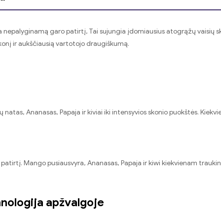
nepalyginamą garo patirtį, Tai sujungia įdomiausius atogrąžų vaisių sko
 skonį ir aukščiausią vartotojo draugiškumą.
atas, Ananasas, Papaja ir kiviai iki intensyvios skonio puokštės. Kiekvi
ą patirtį. Mango pusiausvyra, Ananasas, Papaja ir kiwi kiekvienam traukini
hnologija apžvalgoje