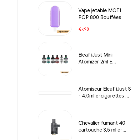
rafraîchissante
Vape jetable MOTI
POP 800 Bouffées
€
7.98
Eleaf iJust Mini
Atomizer 2ml E
Cigarettes en gros 丨
Personnalisé
Atomiseur Eleaf iJust S
- 4.0ml e-cigarettes en
gros 丨Personnalisé
Chevalier fumant 40
cartouche 3,5 ml e-
cigarettes en gros 丨