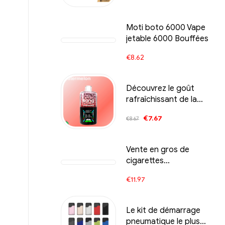
Personnalisé
Moti boto 6000 Vape
jetable 6000 Bouffées
€
8.62
Découvrez le goût
rafraîchissant de la
pastèque du Bang
€
7.67
€
8.67
Tornado 40k Vape
Vente en gros de
cigarettes
électroniques Eleaf
€
11.97
GTiO Tank 丨
Personnalisée
Le kit de démarrage
pneumatique le plus