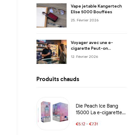
Vape jetable Kangertech
Elise 5000 Bouffées
25. Février 2026
Voyager avec une e-
cigarette Peut-on
l'emporter dans l'avion ?
12. Février 2026
Produits chauds
Die Peach Ice Bang
15000 La e-cigarette
jetable Puffs allie la
€
5.12
-
€
7.31
douceur de la pêche à
la fraîcheur