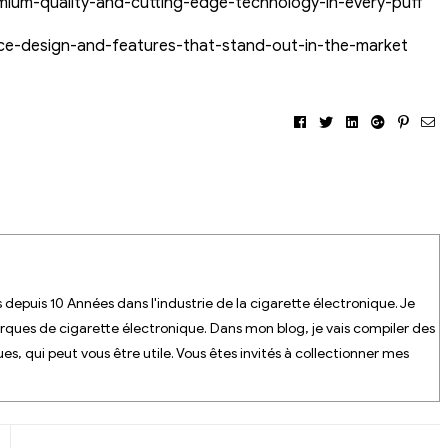
mium-quality-and-cutting-edge-technology-in-every-puff
ce-design-and-features-that-stand-out-in-the-market
Facebook
Twitter
Linkedin
Google+
Pinte
E-
ma
s depuis 10 Années dans l'industrie de la cigarette électronique. Je
ques de cigarette électronique. Dans mon blog, je vais compiler des
ues, qui peut vous être utile. Vous êtes invités à collectionner mes