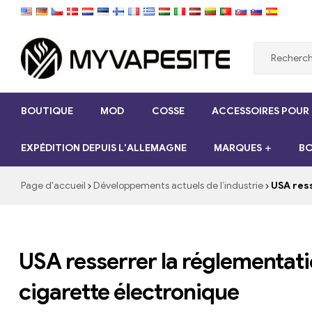
Myvapesite.de
BOUTIQUE
MOD
COSSE
ACCESSOIRES POUR
Commandez
des
EXPÉDITION DEPUIS L'ALLEMAGNE
MARQUES
BO
e-
cigarettes
pas
Page d'accueil
Développements actuels de l’industrie
USA ress
cher
en
ligne
sur
USA resserrer la réglementati
myvapesite.de
cigarette électronique