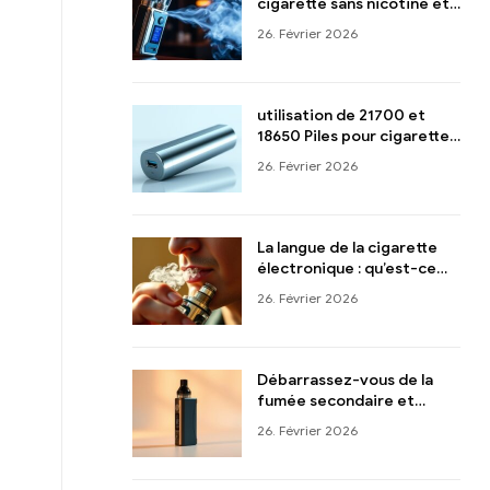
cigarette sans nicotine et
être pleinement satisfait
26. Février 2026
utilisation de 21700 et
18650 Piles pour cigarettes
électroniques
26. Février 2026
La langue de la cigarette
électronique : qu’est-ce
que c’est et que pouvez-
26. Février 2026
vous y faire ?
Débarrassez-vous de la
fumée secondaire et
profitez d'une nouvelle
26. Février 2026
façon d'inhaler