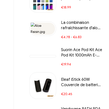
direct - 2.0ml &
€
18.99
400mah e-cigarettes
en gros丨Personnalisé
La combinaison
rafraîchissante d'aloe
rest
vera et de raisin BANG
il
€
4.78
-
€
6.83
KING Digital 15000 E-
cigarette jetable
PUFFS
Suorin Ace Pod Kit Ace
Pod Kit 1000mAh E-
Cigarettes en gros sur
€
19.94
mesure
Eleaf iStick 60W
Couvercle de batterie
E Cigarettes en gros
€
20.45
丨Personnalisé