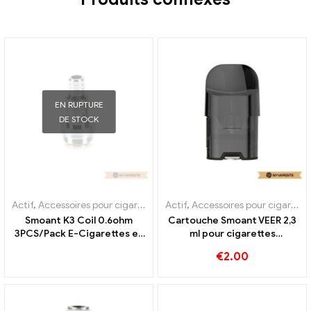
EN RUPTURE
DE STOCK
Actif
,
Accessoires pour cigarettes électroniques
Actif
,
Accessoires pour cigarettes électroniques
,
Évaporateur
Smoant K3 Coil 0.6ohm
Cartouche Smoant VEER 2,3
3PCS/Pack E-Cigarettes en
ml pour cigarettes
gros, personnalisé
électroniques en gros, sur
€
2.00
mesure