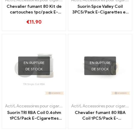
Chevalier fumant 80 Kit de
Suorin Spce Valley Coil
cartouches 1pc/pack E-
3PCS/Pack E-Cigarettes en
Cigarettes en gros,
gros, personnalisé
€
11.90
personnalisé
EN RUPTURE
EN RUPTURE
DE STOCK
DE STOCK
Actif
,
Accessoires pour cigarettes électroniques
Actif
,
Accessoires pour cigarettes électroniques
,
Évaporateur
Suorin TRI RBA Coil 0.4ohm
Chevalier fumant 80 RBA
1PCS/Pack E-Cigarettes
Coil 1PCS/Pack E-
Vente en gros,
Cigarettes en gros,
Personnalisée
personnalisé