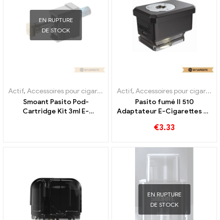
EN RUPTURE
DE STOCK
Actif
,
Accessoires pour cigarettes électroniques
Actif
,
Accessoires pour cigarettes électroniques
,
Évaporateur
Smoant Pasito Pod-
Pasito fumé II 510
Cartridge Kit 3ml E-
Adaptateur E-Cigarettes en
Cigarettes en gros 丨
gros 丨Personnalisé
€
3.33
Personnalisé
EN RUPTURE
DE STOCK