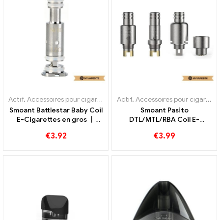
Actif
,
Accessoires pour cigarettes électroniques
Actif
,
Accessoires pour cigarettes électroniques
,
Évaporateur
Smoant Battlestar Baby Coil
Smoant Pasito
E-Cigarettes en gros 丨
DTL/MTL/RBA Coil E-
Personnalisé
Cigarettes en gros 丨
€
3.92
€
3.99
Personnalisé