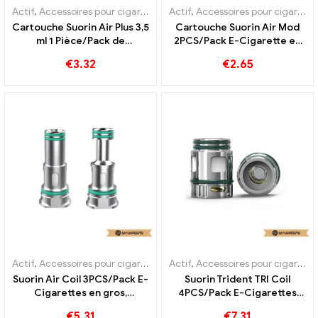
Actif
,
Accessoires pour cigarettes électroniques
Actif
,
Accessoires pour cigarettes électroniques
,
Évaporateur
Cartouche Suorin Air Plus 3,5
Cartouche Suorin Air Mod
ml 1 Pièce/Pack de
2PCS/Pack E-Cigarette en
cigarettes électroniques en
gros, personnalisé
€
3.32
€
2.65
gros, personnalisées
Actif
,
Accessoires pour cigarettes électroniques
Actif
,
Accessoires pour cigarettes électroniques
,
Évaporateur
Suorin Air Coil 3PCS/Pack E-
Suorin Trident TRI Coil
Cigarettes en gros,
4PCS/Pack E-Cigarettes
personnalisé
Vente en gros,
€
5.31
€
7.31