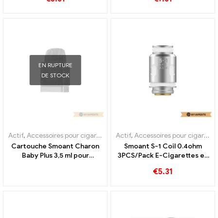
Personnalisée
EN RUPTURE
DE STOCK
Actif
,
Accessoires pour cigarettes électroniques
Actif
,
Accessoires pour cigarettes électroniques
,
Évaporateur
Cartouche Smoant Charon
Smoant S-1 Coil 0.4ohm
Baby Plus 3,5 ml pour
3PCS/Pack E-Cigarettes en
cigarettes électroniques en
gros, personnalisé
€
5.31
gros, sur mesure