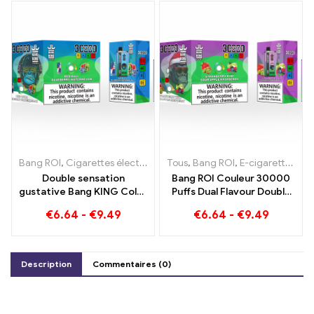
Bang ROI
,
Cigarettes électroniques jetables
Tous
,
Bang ROI
,
E-cigarettes jetables
,
E-cigarettes jetables Lituanie
Double sensation
Bang ROI Couleur 30000
gustative Bang KING Color
Puffs Dual Flavour Double
30000 Puffs Red Bull et
plaisir avec Fraise Kiwi et
€
6.64
-
€
9.49
€
6.64
-
€
9.49
Blueberry Pastèque
Pomme Aigre Framboise
30000 E-cigarette jetable
Puffs
Description
Commentaires (0)