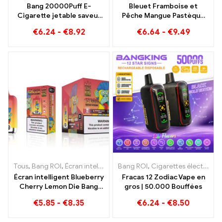
Bang 20000Puff E-
Bleuet Framboise et
Cigarette jetable saveur
Pêche Mangue Pastèque
pastèque myrtille et
Bang KING couleur 30000
€
6.24
-
€
8.92
€
6.64
-
€
9.49
double maille
Puffs E-CIGARETTES
JETABLES Appareil jetable
double saveur La
combinaison parfaite
Tous
,
Bang ROI
,
Écran intelligent Bang King 15000 Bouffée
Bang ROI
,
Cigarettes électroniques jetables
,
E-ciga
Écran intelligent Blueberry
Fracas 12 Zodiac Vape en
Cherry Lemon Die Bang
gros | 50.000 Bouffées
King 15000 Puffs Un
€
5.85
-
€
8.35
€
6.24
-
€
8.50
aperçu d’une e-cigarette
jetable innovante