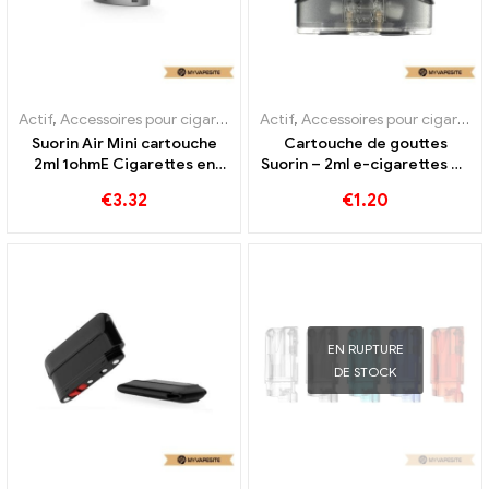
Actif
,
Accessoires pour cigarettes électroniques
Actif
,
Accessoires pour cigarettes électroniques
,
Évaporateur
Suorin Air Mini cartouche
Cartouche de gouttes
2ml 1ohmE Cigarettes en
Suorin – 2ml e-cigarettes en
gros 丨Personnalisé
gros 丨Personnalisé
€
3.32
€
1.20
EN RUPTURE
DE STOCK