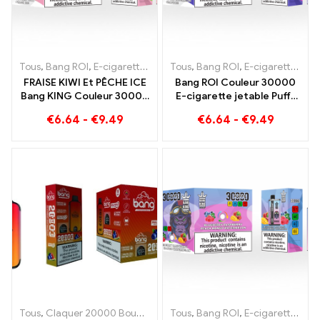
Tous
,
Bang ROI
,
E-cigarettes jetables Lituanie
Tous
,
Bang ROI
,
E-cigarettes jetab
,
E-cigarettes jetables Lituanie
FRAISE KIWI Et PÊCHE ICE
Bang ROI Couleur 30000
Bang KING Couleur 30000
E-cigarette jetable Puffs
E-Cigarette jetable Puffs -
Le mélange parfait de
€
6.64
-
€
9.49
€
6.64
-
€
9.49
Double saveur pour une
pastèque sucrée à la
expérience de vape
fraise et de glace
unique
rafraîchissante au raisin
Tous
,
Claquer 20000 Bouffées
,
Bang ROI
Tous
,
Bang ROI
,
Cigarettes électronique
,
E-cigarettes jetables Lituanie