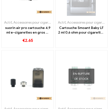
Actif
,
Accessoires pour cigarettes électroniques
Actif
,
Accessoires pour cigarettes électroniques
,
Évaporateur
suorin air pro cartouche 4,9
Cartouche Smoant Baby LF
ml e-cigarettes en gros 丨
2 ml 0,6 ohm pour cigarettes
Personnalisé
électroniques en gros, sur
€
2.65
mesure
EN RUPTURE
DE STOCK
Actif
,
Accessoires pour cigarettes électroniques
Actif
,
Accessoires pour cigarettes électroniques
,
Évaporateur