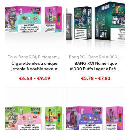
Tous
,
Bang ROI
,
E-cigarettes jetables Lituanie
Bang ROI
,
Bang Roi 15000 Bouffées
,
E-cigarettes jetab
Cigarette électronique
BANG ROI Numérique
jetable à double saveur
15000 Puffs Lager à Brême
Bang KING Color 30000
15000 Plaisir sans train
€
6.64
-
€
9.49
€
5.78
-
€
7.83
Des trains pleins de
saveurs avec Fraise
Pastèque et Kiwi Passion
Fruit Goyave