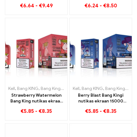
Puffs E-Zigarette mustika
Puffs
€
6.64
-
€
9.49
€
6.24
-
€
8.50
vaarika segatud ja
hallitanud puuviljad
Kell
,
Bang KING
,
Bang Kingi nutikas ekraan 15000 Puff
Kell
,
Bang KING
,
Bang Kingi nutikas ekraan 15000 Puff
,
Ühekordsed
Strawberry Watermelon
Berry Blast Bang Kingi
Bang King nutikas ekraan
nutikas ekraan 15000
15000 Puff Nautige
Pahvib uue põlvkonna
€
5.85
-
€
8.35
€
5.85
-
€
8.35
puuviljade lõõgastavat
ühekordset e-sigaretti
naudingut