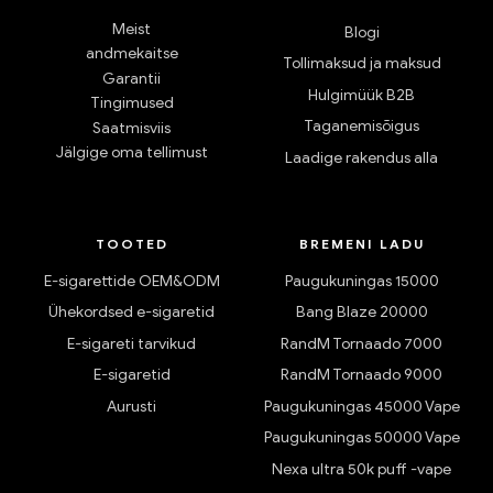
Meist
Blogi
andmekaitse
Tollimaksud ja maksud
Garantii
Hulgimüük B2B
Tingimused
Taganemisõigus
Saatmisviis
Jälgige oma tellimust
Laadige rakendus alla
TOOTED
BREMENI LADU
E-sigarettide OEM&ODM
Paugukuningas 15000
Ühekordsed e-sigaretid
Bang Blaze 20000
E-sigareti tarvikud
RandM Tornaado 7000
E-sigaretid
RandM Tornaado 9000
Aurusti
Paugukuningas 45000 Vape
Paugukuningas 50000 Vape
Nexa ultra 50k puff -vape