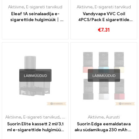
Aktiivne
,
E-sigareti tarvikud
Aktiivne
,
E-sigareti tarvikud
Eleaf 1A seinalaadija e-
Vandyvape VVC Coil
sigarettide hulgimüük丨
4PCS/Pack E sigarettide
Kohandatud
hulgimüük丨Kohandatud
€
7.31
LÄBIMÜÜDUD
LÄBIMÜÜDUD
Aktiivne
,
E-sigareti tarvikud
,
Aurusti
Aktiivne
,
Aurusti
Suorin Elite kassett 2 ml/3,1
Suorin Edge eemaldatava
ml e-sigarettide hulgimüük
aku südamikuga 230 mAh e-
丨Kohandatud
sigarettide hulgimüük丨