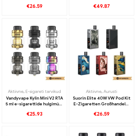
hulgimüük丨Kohandatud
丨Kohandatud
€
26.59
€
49.87
Aktiivne
,
E-sigareti tarvikud
Aktiivne
,
Aurusti
Vandyvape Kylin Mini V2 RTA
Suorin Elite 40W VW Pod Kit
5 ml e-sigarettide hulgimüük
E-Zigaretten Großhandel丨
丨Kohandatud
Kohandatud
€
25.93
€
26.59