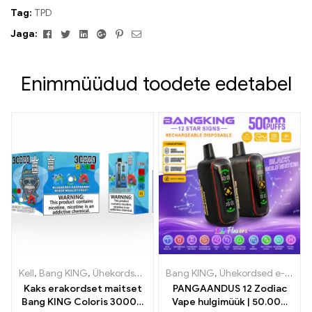
Tag:
TPD
Facebook
Twitter
Linkedin
Google+
Pinterest
Meil
Jaga:
Enimmüüdud toodete edetabel
Kell
,
Bang KING
,
Ühekordsed e-sigaretid Leedu
Bang KING
,
Ühekordsed e-sigaretid
,
Ühekordsed e-sig
Kaks erakordset maitset
PANGAANDUS 12 Zodiac
Bang KING Coloris 30000
Vape hulgimüük | 50.000