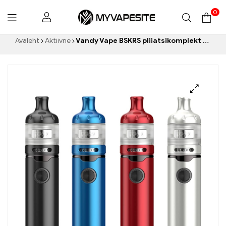
0
Myvapesite.de
Avaleht
Aktiivne
Vandy Vape BSKRS pliiatsikomplekt e-sigarettide hulgimüük丨Kohandatud