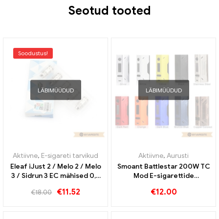
Seotud tooted
Soodustus!
LÄBIMÜÜDUD
LÄBIMÜÜDUD
Aktiivne
,
E-sigareti tarvikud
Aktiivne
,
Aurusti
Eleaf iJust 2 / Melo 2 / Melo
Smoant Battlestar 200W TC
3 / Sidrun 3 EC mähised 0,3
Mod E-sigarettide
oomi 30-80W jaoks (5Stk)
hulgimüük丨Kohandatud
€
11.52
€
12.00
€
18.00
E-sigarettide hulgimüük丨
Kohandatud