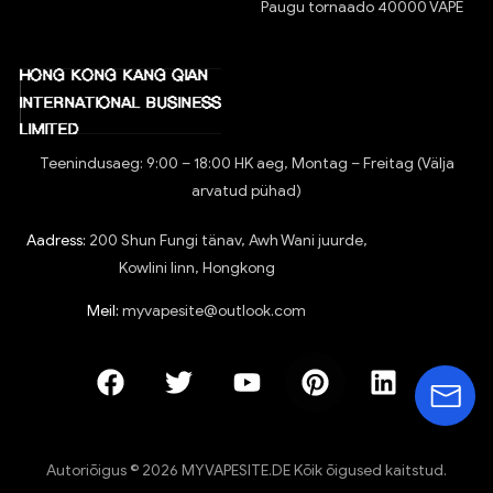
Paugu tornaado 40000 VAPE
Teenindusaeg: 9:00 – 18:00 HK aeg, Montag – Freitag (Välja
arvatud pühad)
Aadress:
200 Shun Fungi tänav, Awh Wani juurde,
Kowlini linn, Hongkong
Meil:
myvapesite@outlook.com
Autoriõigus © 2026 MYVAPESITE.DE Kõik õigused kaitstud.