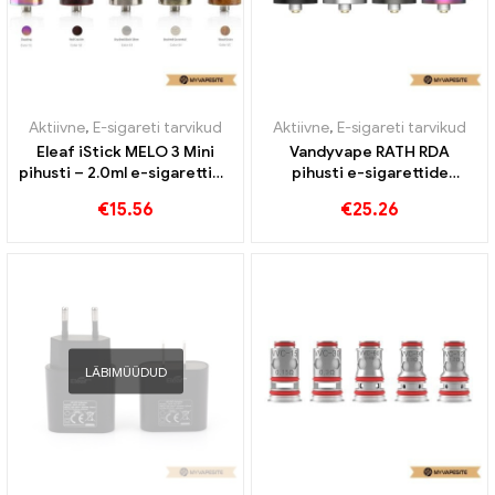
Aktiivne
,
E-sigareti tarvikud
Aktiivne
,
E-sigareti tarvikud
Eleaf iStick MELO 3 Mini
Vandyvape RATH RDA
pihusti – 2.0ml e-sigarettide
pihusti e-sigarettide
hulgimüük丨Kohandatud
hulgimüük丨Kohandatud
€
15.56
€
25.26
LÄBIMÜÜDUD