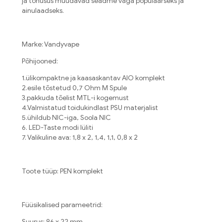
ja tõhusus muudavad seadme väga populaarseks ja
ainulaadseks.
Marke: Vandyvape
Põhijooned:
1.ülikompaktne ja kaasaskantav AIO komplekt
2.esile tõstetud 0,7 Ohm M Spule
3.pakkuda tõelist MTL-i kogemust
4.Valmistatud toidukindlast PSU materjalist
5.ühildub NIC-iga, Soola NIC
6. LED-Taste modi lüliti
7. Valikuline ava: 1,8 x 2, 1,4, 1,1, 0,8 x 2
Toote tüüp: PEN komplekt
Füüsikalised parameetrid:
Suurus: 96 x 22 mm