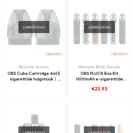
LÄBIMÜÜDUD
LÄBIMÜÜDUD
Aktiivne
,
Aurusti
Aktiivne
,
Mod
,
Aurusti
OBS Cube Cartridge 4ml E
OBS PLUCK Box Kit
sigarettide hulgimüük丨
1500mAh e-sigarettide
Kohandatud
hulgimüük丨Kohandatud
€
23.93
LÄBIMÜÜDUD
LÄBIMÜÜDUD