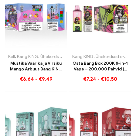
Kell
,
Bang KING
,
Ühekordsed e-sigaretid Leedu
Bang KING
,
Ühekordsed e-sigaretid
,
Ühekordsed e-sig
Mustika Vaarika ja Virsiku
Osta Bang Box 200K 8-in-1
Mango Arbuus Bang KING
Vape – 200.000 Pahvid ja
värv 30000 Ühekordselt
10 Maitsed
€
6.64
-
€
9.49
€
7.24
-
€
10.50
kasutatavad e-sigaretid
kahekordse maitsega
ühekordselt kasutatav
seade Ideaalne
kombinatsioon