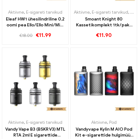
Aktiivne
,
E-sigareti tarvikud
Aktiivne
,
E-sigareti tarvikud
,
Auru
Eleaf HW1 ühesilindriline 0,2
Smoant Knight 80
oomi pea Ello/Ello Mini/Mini
Kassetikomplekt 1tk/pakk
XL pihustile (5tk/pakk) E-
E-sigarettide hulgimüük丨
€
11.99
€
11.90
€
18.00
sigarettide hulgimüük丨
Kohandatud
Kohandatud
Aktiivne
,
E-sigareti tarvikud
Aktiivne
,
Pod
Vandy Vape B3 (BSKR V3) MTL
Vandyvape Kylin M AIO Pod
RTA 2ml E sigarettide
Kit e-sigarettide hulgimüük