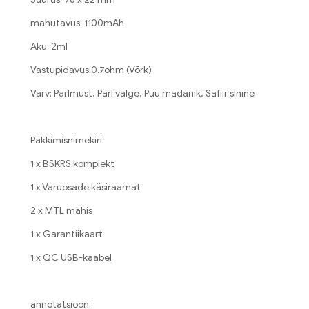
mahutavus: 1100mAh
Aku: 2ml
Vastupidavus:0.7ohm (Võrk)
Värv: Pärlmust, Pärl valge, Puu mädanik, Safiir sinine
Pakkimisnimekiri:
1 x BSKRS komplekt
1 x Varuosade käsiraamat
2 x MTL mähis
1 x Garantiikaart
1 x QC USB-kaabel
annotatsioon: