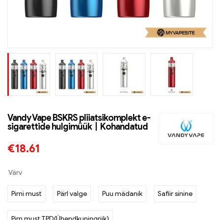
Vandy Vape BSKRS pliiatsikomplekt e-
sigarettide hulgimüük丨Kohandatud
€
18.61
Värv
Pirni must
Pärl valge
Puu mädanik
Safiir sinine
Pirn must TPD(Ühendkuningriik)