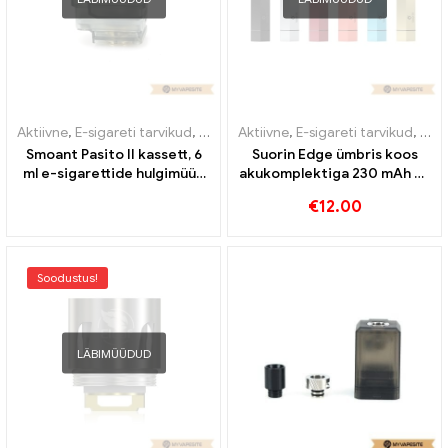
Aktiivne
,
E-sigareti tarvikud
,
Aurusti
Aktiivne
,
E-sigareti tarvikud
,
Auru
Smoant Pasito II kassett, 6
Suorin Edge ümbris koos
ml e-sigarettide hulgimüük
akukomplektiga 230 mAh e-
丨Kohandatud
sigarettide hulgimüük丨
€
12.00
Kohandatud
Soodustus!
LÄBIMÜÜDUD