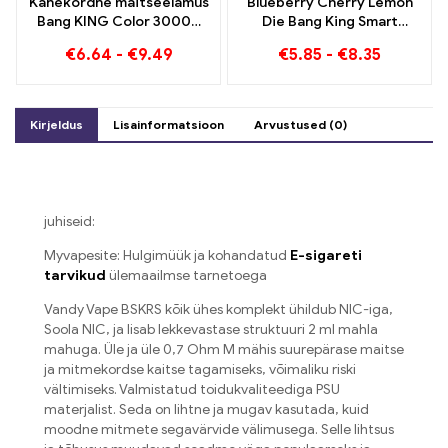
Kahekordne maitseelamus
Blueberry Cherry Lemon
Bang KING Color 30000
Die Bang King Smart
Puffs Red Bull ja Blueberry
ekraan 15000 Puffs
€
6.64
-
€
9.49
€
5.85
-
€
8.35
Watermelon 30000 Pahvib
Ülevaade uuenduslikust
ühekordset e-sigaretti
ühekordsest e-sigaretist
Kirjeldus
Lisainformatsioon
Arvustused (0)
juhiseid:
Myvapesite: Hulgimüük ja kohandatud
E-sigareti
tarvikud
ülemaailmse tarnetoega
Vandy Vape BSKRS kõik ühes komplekt ühildub NIC-iga,
Soola NIC, ja lisab lekkevastase struktuuri 2 ml mahla
mahuga. Üle ja üle 0,7 Ohm M mähis suurepärase maitse
ja mitmekordse kaitse tagamiseks, võimaliku riski
vältimiseks. Valmistatud toidukvaliteediga PSU
materjalist. Seda on lihtne ja mugav kasutada, kuid
moodne mitmete segavärvide välimusega. Selle lihtsus