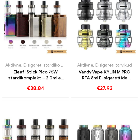
Aktiivne
,
E-sigareti stardikomplekt
Aktiivne
,
E-sigareti tarvikud
Eleaf iStick Pico 75W
Vandy Vape KYLIN M PRO
stardikomplekt – 2.0ml e-
RTA 8ml E-sigarettide
sigarettide hulgimüük丨
hulgimüük丨Kohandatud
€
38.84
€
27.92
Kohandatud