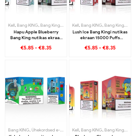
Kell
,
Bang KING
,
Bang Kingi nutikas ekraan 15000 Puff
Kell
,
Bang KING
,
Bang Kingi nutikas ekraan 15000 Puff
,
Ühekordsed
Hapu Apple Blueberry
Lush Ice Bang Kingi nutikas
Bang King nutikas ekraan
ekraan 15000 Puffs
15000 Puff Võrratu
Täiuslikult tasakaalustatud
€
5.85
-
€
8.35
€
5.85
-
€
8.35
veipimiskogemus täis
segu arbuusist ja
värskeid maitseid
piparmündist
Bang KING
,
Ühekordsed e-sigaretid
Kell
,
,
Ühekordsed e-sigaretid Lee
Bang KING
,
Bang Kingi nutikas ekraan 15000 Puff