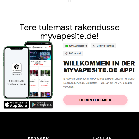
Kohandatud
Tere tulemast rakendusse
myvapesite.de!
TEENUSED
TOETUS