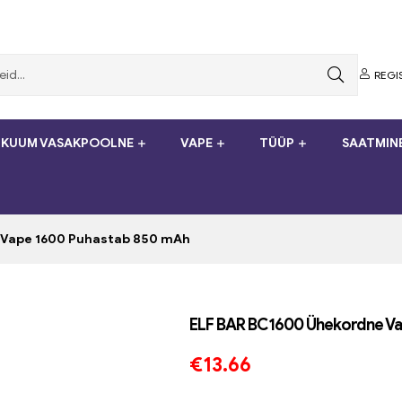
REGI
KUUM VASAKPOOLNE
VAPE
TÜÜP
SAATMIN
 Vape 1600 Puhastab 850 mAh
ELF BAR BC1600 Ühekordne Va
€
13.66