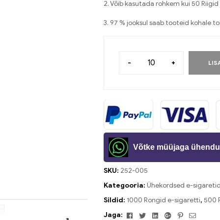
2. Võib kasutada rohkem kui 50 Riigid 
3. 97 % jooksul saab tooteid kohale t
-
+
LIS
Võtke müüjaga ühendu
SKU:
252-005
Kategooria:
Ühekordsed e-sigareti
Sildid:
1000 Rongid e-sigaretti
,
500 R
Facebook
Twitter
Linkedin
Google+
Pinterest
Meil
Jaga: