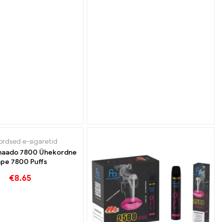
rdsed e-sigaretid
naado 7800 Ühekordne
pe 7800 Puffs
€
8.65