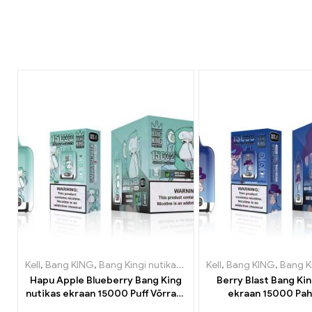
Kell
,
Bang KING
,
Bang Kingi nutikas ekraan 15000 Puff
Kell
,
Bang KING
,
Ühekordse
,
Bang Kingi nut
Hapu Apple Blueberry Bang King
Berry Blast Bang Kin
nutikas ekraan 15000 Puff Võrratu
ekraan 15000 Pah
veipimiskogemus täis värskeid
põlvkonna ühekordset 