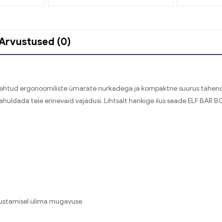
Arvustused (0)
n tehtud ergonoomiliste ümarate nurkadega ja kompaktne suurus tähe
uldada teie erinevaid vajadusi. Lihtsalt hankige ilus seade ELF BAR 
rustamisel ülima mugavuse