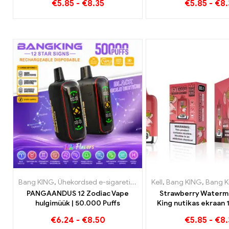
€
5.85
-
€
8.35
€
5.85
-
€
8.
maitseid
Bang KING
,
Ühekordsed e-sigaretid
,
Ühekordsed e-sigaretid Bel
Kell
,
Bang KING
,
Bang Kingi nut
PANGAANDUS 12 Zodiac Vape
Strawberry Waterm
hulgimüük | 50.000 Puffs
King nutikas ekraan 
Nautige puuviljade l
€
6.24
-
€
8.50
€
5.85
-
€
8.
naudingut