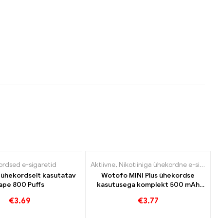
rdsed e-sigaretid
Aktiivne
,
Nikotiiniga ühekordne e-sigaret
 ühekordselt kasutatav
Wotofo MINI Plus ühekordse
ape 800 Puffs
kasutusega komplekt 500 mAh
ühekordsete e-sigarettide
€
3.69
€
3.77
hulgimüük丨Kohandatud