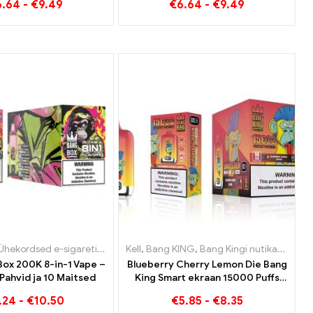
6.64
-
€
9.49
€
6.64
-
€
9.49
ce ja Black Dragon Ice
segatud ja hallitanud puuviljad
sed e-sigaretid Luksemburg
Ühekordsed e-sigaretid
,
Ühekordsed e-sigaretid Leedu
,
Ühekordsed e-sigaretid Belgia
Kell
,
Ühekordsed e-sigaretid Holland
,
,
Ühekordsed e-sigaretid Luksemburg
Bang KING
,
Bang Kingi nutikas ekraan 15000 Puff
,
Ühekordsed e-
,
Ühekord
Box 200K 8-in-1 Vape –
Blueberry Cherry Lemon Die Bang
ahvid ja 10 Maitsed
King Smart ekraan 15000 Puffs
Ülevaade uuenduslikust
.24
-
€
10.50
€
5.85
-
€
8.35
ühekordsest e-sigaretist