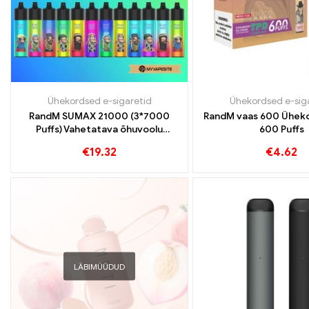
Ühekordsed e-sigaretid
Ühekordsed e-sig
RandM SUMAX 21000 (3*7000
RandM vaas 600 Ühek
Puffs) Vahetatava õhuvoolu
600 Puffs
mahutavusega ühekordselt
€
19.32
€
4.62
kasutatav vape
LÄBIMÜÜDUD