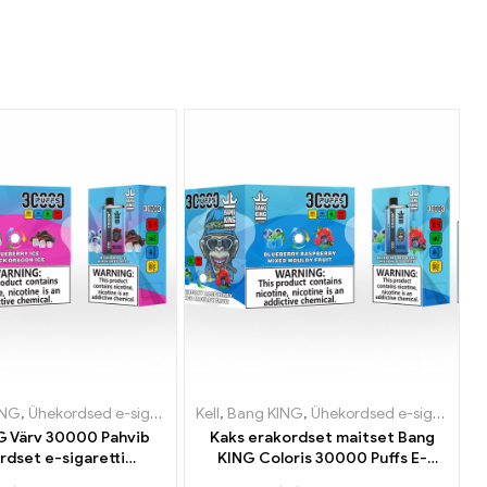
 e-sigaretid Holland
ed e-sigaretid Luksemburg
sed e-sigaretid Luksemburg
ING
,
Ühekordsed e-sigaretid Leedu
,
Ühekordsed e-sigaretid Austria
,
Ühekordsed e-sigaretid Holland
Kell
,
Ühekordsed e-sigaretid Holland
,
Bang KING
,
Ühekordsed e-sigaretid Luksembu
,
Ühekordsed e-sigaretid Leedu
,
Ühekordsed e-si
,
Ühekordse
,
Ühekord
G Värv 30000 Pahvib
Kaks erakordset maitset Bang
rdset e-sigaretti
KING Coloris 30000 Puffs E-
e nauding maitsetega
Zigarette mustika vaarika