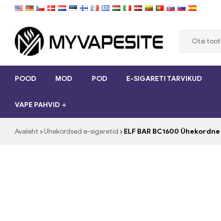
Myvapesite.de
POOD
MOD
POD
E-SIGARETI TARVIKUD
Telli
e-
VAPE PAHVID
sigarette
odavalt
veebisaidilt
Avaleht
Ühekordsed e-sigaretid
ELF BAR BC1600 Ühekordne
myvapesit.de