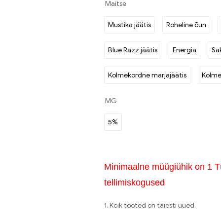
Maitse
Mustika jäätis
Roheline õun
Blue Razz jäätis
Energia
Sa
Kolmekordne marjajäätis
Kolme
MG
5%
Minimaalne müügiühik on 1 T
tellimiskogused
1. Kõik tooted on täiesti uued.