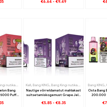
35
€
6.64
-
€
9.49
€
Watermelon Bubble Gum Sweet
Blueberry I
gia
ikas ekraan 15000 Puff
,
Ühekordsed e-sigaretid Taani
Kell
,
Bang KING
,
Ühekordsed e-sigaretid Leedu
,
Bang Kingi nutikas ekraan 15000 Puff
Bang KING
,
Ühekord
,
elon Bang
Nautige võrreldamatut mahlakast
Osta Bang 
15000 Puff
suitsetamiskogemust Grape Jelly
200.000 P
õõgastavat
Bang King Smart Screeniga 15000
35
€
5.85
-
€
8.35
€
7
Puff