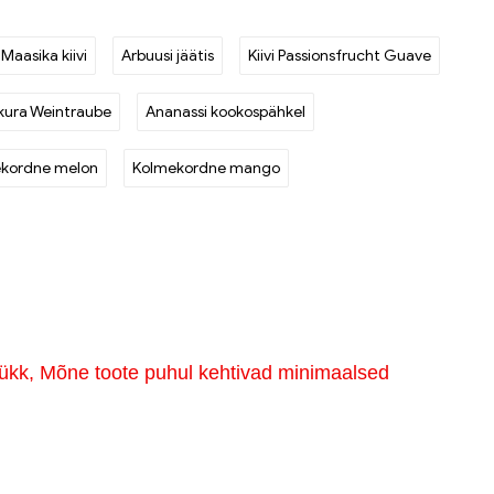
Maasika kiivi
Arbuusi jäätis
Kiivi Passionsfrucht Guave
kura Weintraube
Ananassi kookospähkel
kordne melon
Kolmekordne mango
ükk, Mõne toote puhul kehtivad minimaalsed