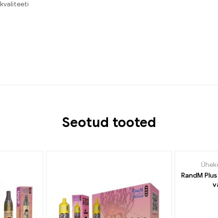
kvaliteeti
Seotud tooted
Üheko
RandM Plus
v