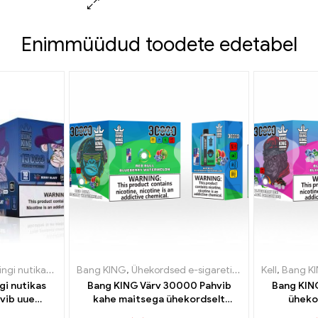
Enimmüüdud toodete edetabel
d e-sigaretid Leedu
ikas ekraan 15000 Puff
Bang KING
,
Ühekordsed e-sigaretid Luksemburg
,
Ühekordsed e-sigaretid Leedu
,
Ühekordsed e-sigaretid Leedu
Kell
,
Ühekordsed
,
Ühekords
,
,
Ühekord
Bang K
gi nutikas
Bang KING Värv 30000 Pahvib
Bang KIN
vib uue
kahe maitsega ühekordselt
üheko
e-sigaretti
kasutatav sigaret Red Bull Energy
Kvaliteetn