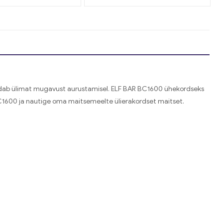
ndab ülimat mugavust aurustamisel. ELF BAR BC1600 ühekordseks
BC1600 ja nautige oma maitsemeelte ülierakordset maitset.