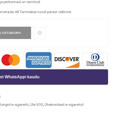
ja piirkonnad on tarnitud.
oimetada 48 Tarnitakse tundi pärast tellimist.
A OSTUKORVI
st WhatsAppi kaudu
d
ongid e-sigaretti
,
Üle 500
,
Ühekordsed e-sigaretid