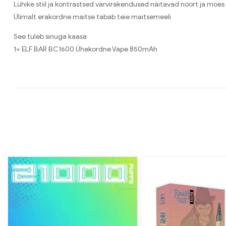
Lühike stiil ja kontrastsed värvirakendused näitavad noort ja moes 
Ülimalt erakordne maitse tabab teie maitsemeeli
See tuleb sinuga kaasa
1× ELF BAR BC1600 Ühekordne Vape 850mAh