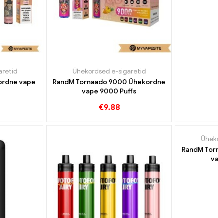
aretid
Ühekordsed e-sigaretid
ordne vape
RandM Tornaado 9000 Ühekordne
vape 9000 Puffs
€
9.88
Üheko
RandM Tor
va