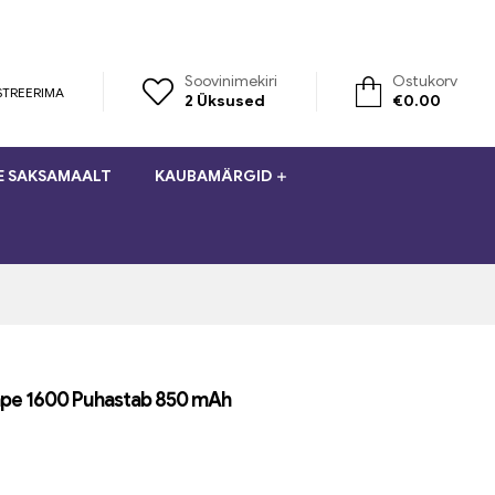
Soovinimekiri
Ostukorv
STREERIMA
2
Üksused
€
0.00
E SAKSAMAALT
KAUBAMÄRGID
pe 1600 Puhastab 850 mAh