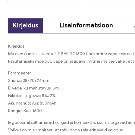
Kirjeldus
Lisainformatsioon
Kirjeldus
Ma olen õnnelik , stants ELF BAR BC1600 Ühekordne Vape, mis o
kasutamiseks mõeldud vape on saadaval mitme maitse vahel, et rah
Parameeter
Suurus: 38x20x74mm
E-vedeliku mahutavus: 5ml
Nikotiini tugevus: 5%/2%
Aku mahutavus: 850mAh
Rongid: Kuni 1600
Ergonoomiliselt ümarad nurgad ja kompaktne suurus tagavad au
Valikus on mitu maitset, et rahuldada teie erinevaid vajadusi