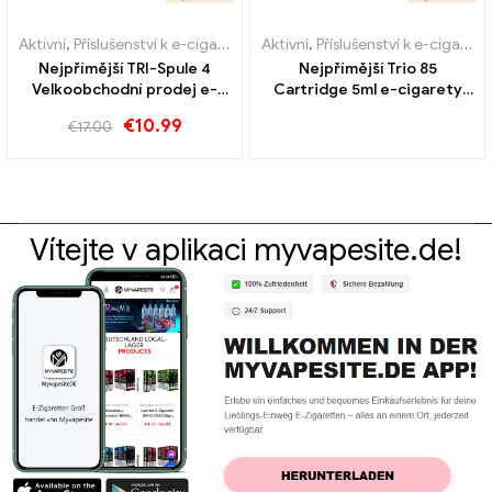
Aktivní
,
Příslušenství k e-cigaretám
,
Aktivní
Výparník
,
Příslušenství k e-cigaretám
Nejpřímější TRI-Spule 4
Nejpřímější Trio 85
Velkoobchodní prodej e-
Cartridge 5ml e-cigarety
cigaret kus/balení丨Vlastní
velkoobchodní丨Vlastní
€
10.99
€
17.00
Vítejte v aplikaci myvapesite.de!