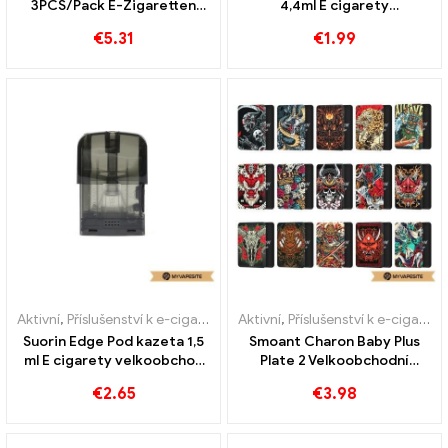
3PCS/Pack E-Zigaretten
4,4ml E cigarety
Großhandel丨Vlastní
velkoobchodní 丨Vlastní
€
5.31
€
1.99
Aktivní
,
Příslušenství k e-cigaretám
,
Aktivní
Výparník
,
Příslušenství k e-cigaretám
Suorin Edge Pod kazeta 1,5
Smoant Charon Baby Plus
ml E cigarety velkoobchod
Plate 2 Velkoobchodní
丨 na zakázku
prodej e-cigaret kus/balení
€
2.65
€
3.98
丨Vlastní