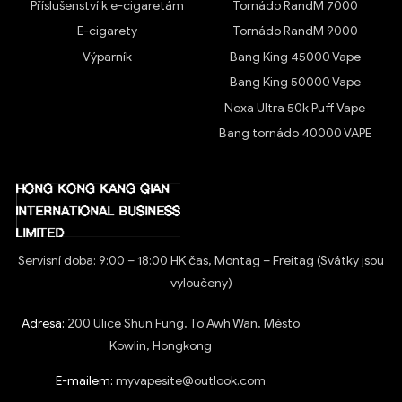
Příslušenství k e-cigaretám
Tornádo RandM 7000
E-cigarety
Tornádo RandM 9000
Výparník
Bang King 45000 Vape
Bang King 50000 Vape
Nexa Ultra 50k Puff Vape
Bang tornádo 40000 VAPE
Servisní doba: 9:00 – 18:00 HK čas, Montag – Freitag (Svátky jsou
vyloučeny)
Adresa:
200 Ulice Shun Fung, To Awh Wan, Město
Kowlin, Hongkong
E-mailem:
myvapesite@outlook.com