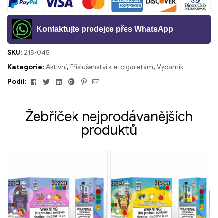
Kontaktujte prodejce přes WhatsApp
SKU:
215-045
Kategorie:
Aktivní
,
Příslušenství k e-cigaretám
,
Výparník
Facebook
Cvrlikání
Linkedin
Google+
Pinterest
E-
Podíl:
mailem
Žebříček nejprodávanějších
produktů