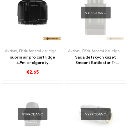
VYPRODÁNO
Aktivní
,
Příslušenství k e-cigaretám
,
Aktivní
Výparník
,
Příslušenství k e-cigaretám
suorin air pro cartridge
Sada dětských kazet
4,9ml e-cigarety
Smoant Battlestar E-
velkoobchodní 丨Vlastní
Zigaretten Großhandel丨
€
2.65
Vlastní
VYPRODÁNO
VYPRODÁNO