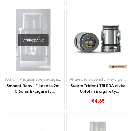
VYPRODÁNO
Aktivní
,
Příslušenství k e-cigaretám
,
Aktivní
Výparník
,
Příslušenství k e-cigaretám
Smoant Baby LF kazeta 2ml
Suorin Trident TRI RBA cívka
0,6ohm E-cigarety
0,4ohm E cigarety
Velkoobchod丨Vlastní
velkoobchodní prodej na
€
4.65
zakázku