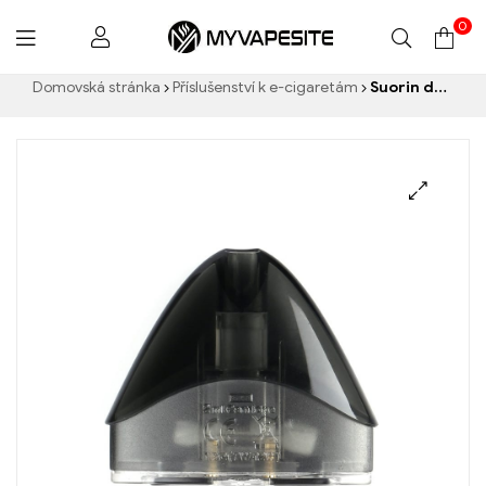
0
Myvapesite.de
Domovská stránka
Příslušenství k e-cigaretám
Suorin drop cartridge – 2ml e-cigarety velkoobchod丨Vlastní