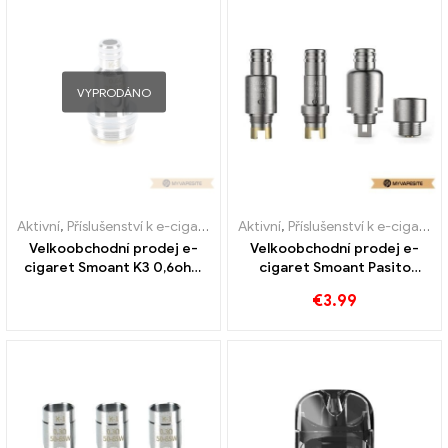
VYPRODÁNO
Aktivní
,
Příslušenství k e-cigaretám
,
Aktivní
Výparník
,
Příslušenství k e-cigaretám
Velkoobchodní prodej e-
Velkoobchodní prodej e-
cigaret Smoant K3 0,6ohm
cigaret Smoant Pasito
3ks/balení na zakázku
DTL/MTL/RBA na zakázku
€
3.99