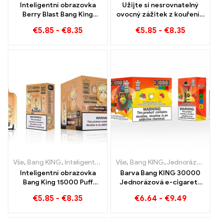
Inteligentní obrazovka
Užijte si nesrovnatelný
Berry Blast Bang King
ovocný zážitek z kouření s
15000 Vyfoukne
Grape Jelly Bang King
€
5.85
-
€
8.35
€
5.85
-
€
8.35
jednorázovou e-cigaretu
Smart Screen 15000 Puff
nové generace
Vše
,
Bang KING
,
Inteligentní obrazovka Bang King 15000 Puff
Vše
,
Bang KING
,
Jednorázové e-cigarety Litva
,
Jedn
Inteligentní obrazovka
Barva Bang KING 30000
Bang King 15000 Puff
Jednorázová e-cigareta
broskev zmrazení e-
bafne. Dokonalá
€
5.85
-
€
8.35
€
6.64
-
€
9.49
zigarety
kombinace chladivé
melounové zmrzliny a