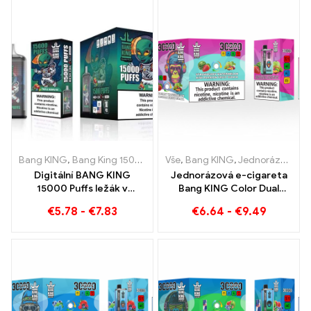
tropického jahodového
manga
Bang KING
,
Bang King 15000 Obláčky
Vše
,
,
Bang KING
Jednorázová e-cigareta s 
,
Jednorázové e-cigarety Litva
Digitální BANG KING
Jednorázová e-cigareta
15000 Puffs ležák v
Bang KING Color Dual
Brémách 15000
Flavour 30000 Vlaky plné
€
5.78
-
€
7.83
€
6.64
-
€
9.49
Bezoškolské potěšení
chuti s jahodovým
melounem a kiwi
mučenkovou guavou