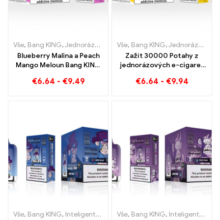
Vše
,
Bang KING
,
Jednorázové e-cigarety Litva
Vše
,
Bang KING
,
Jednorázové e-ci
,
Jednorázové e-cigarety Litva
Blueberry Malina a Peach
Zažít 30000 Potahy z
Mango Meloun Bang KING
jednorázových e-cigaret
barva 30000 Potahy
čistý požitek Blueberry
€
6.64
-
€
9.49
€
6.64
-
€
9.94
JEDNORÁZOVÉ E-
Ice meets Strawberry
CIGARETY Jednorázové
Banana v barvě Bang KING
zařízení s duální příchutí
Dokonalá kombinace
Vše
,
Bang KING
,
Inteligentní obrazovka Bang King 15000 Puff
Vše
,
Bang KING
,
Inteligentní obrazovka Bang King 15000 Puff
,
Jedn