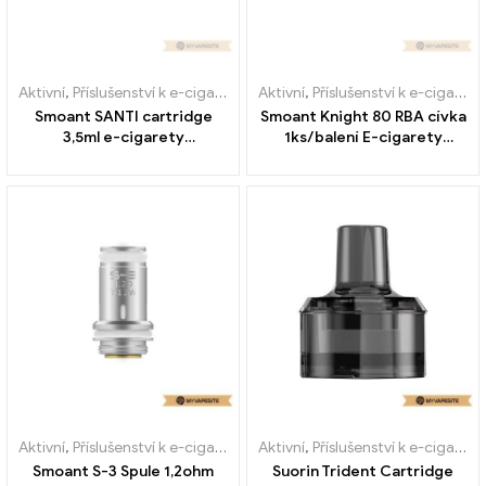
Aktivní
,
Příslušenství k e-cigaretám
,
Aktivní
Výparník
,
Příslušenství k e-cigaretám
Smoant SANTI cartridge
Smoant Knight 80 RBA cívka
3,5ml e-cigarety
1ks/balení E-cigarety
velkoobchodní 丨Vlastní
velkoobchodní – na zakázku
Aktivní
,
Příslušenství k e-cigaretám
,
Aktivní
Výparník
,
Příslušenství k e-cigaretám
Smoant S-3 Spule 1,2ohm
Suorin Trident Cartridge