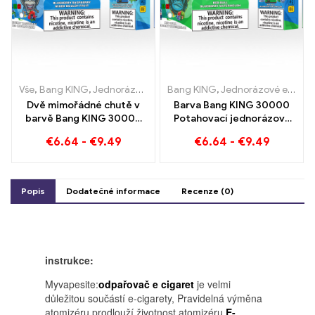
Vše
,
Bang KING
,
Jednorázové e-cigarety Litva
Bang KING
,
Jednorázové e-cigarety Litva
,
Jednorázové e-ci
Dvě mimořádné chutě v
Barva Bang KING 30000
barvě Bang KING 30000
Potahovací jednorázová
Puffs E-Zigarette Borůvka
cigareta se dvěma
€
6.64
-
€
9.49
€
6.64
-
€
9.49
Malina Smíšené und
příchutěmi Red Bull Energy
Plesnivé ovoce
Watermelon Bubble Gum
Sweet
Popis
Dodatečné informace
Recenze (0)
instrukce:
Myvapesite:
odpařovač e cigaret
je velmi
důležitou součástí e-cigarety, Pravidelná výměna
atomizéru prodlouží životnost atomizéru
E-