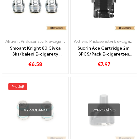
Aktivní
,
Příslušenství k e-cigaretám
,
Aktivní
Výparník
,
Příslušenství k e-cigaretám
Smoant Knight 80 Cívka
Suorin Ace Cartridge 2ml
3ks/balení E-cigarety
3PCS/Pack E-cigarettes
Velkoobchod丨Vlastní
Wholesale丨Vlastní
€
6.58
€
7.97
Prodej!
VYPRODÁNO
VYPRODÁNO