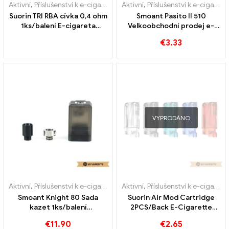
Aktivní
,
Příslušenství k e-cigaretám
,
Aktivní
Výparník
,
Příslušenství k e-cigaretám
Suorin TRI RBA cívka 0,4 ohm
Smoant Pasito II 510
1ks/balení E-cigareta
Velkoobchodní prodej e-
velkoobchodní
cigaret s adaptérem na
€
3.33
zakázku
VYPRODÁNO
Aktivní
,
Příslušenství k e-cigaretám
,
Aktivní
Výparník
,
Příslušenství k e-cigaretám
Smoant Knight 80 Sada
Suorin Air Mod Cartridge
kazet 1ks/balení
2PCS/Back E-Cigarette
Velkoobchodní prodej e-
Velkoobchod丨Vlastní
€
11.90
€
2.65
cigaret丨Vlastní