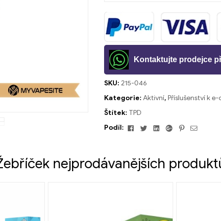
Kontaktujte prodejce 
SKU:
215-046
Kategorie:
Aktivní
,
Příslušenství k e
Štítek:
TPD
Facebook
Cvrlikání
Linkedin
Google+
Pinterest
E-
Podíl:
mailem
Žebříček nejprodávanějších produkt