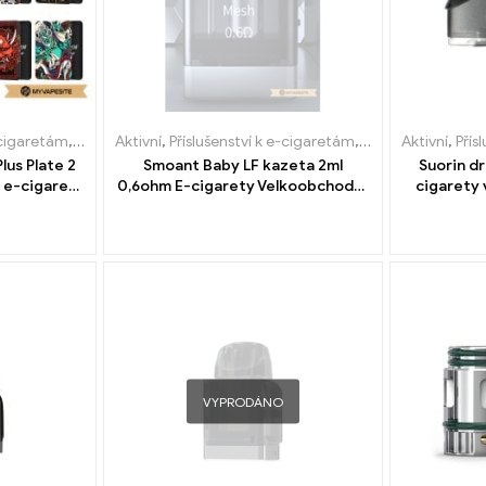
-cigaretám
,
Výparník
Aktivní
,
Příslušenství k e-cigaretám
,
Výparník
Aktivní
,
Přís
us Plate 2
Smoant Baby LF kazeta 2ml
Suorin dr
 e-cigaret
0,6ohm E-cigarety Velkoobchod丨
cigarety
stní
Vlastní
VYPRODÁNO