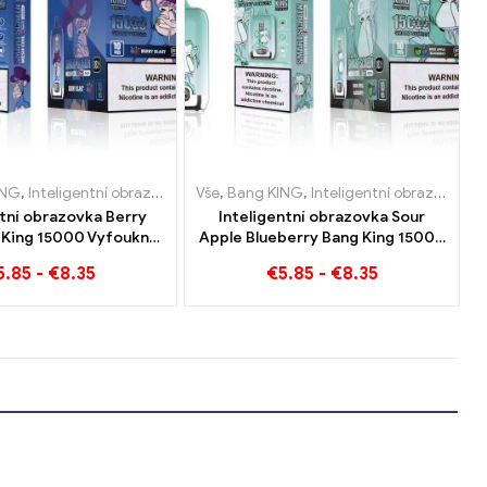
garety
igarety Belgie
ING
,
Jednorázové e-cigarety Rakousko
,
Inteligentní obrazovka Bang King 15000 Puff
,
Jednorázové e-cigarety Dánsko
Vše
,
Bang KING
,
Jednorázové e-cigarety Polsko
,
Inteligentní obrazovka Bang King 15000 Puff
,
Jednorázové e-cigar
,
Je
ntní obrazovka Berry
Inteligentní obrazovka Sour
 King 15000 Vyfoukne
Apple Blueberry Bang King 15000
vou e-cigaretu nové
Puff Nesrovnatelný zážitek z
5.85
-
€
8.35
€
5.85
-
€
8.35
generace
vapování plný svěžích chutí