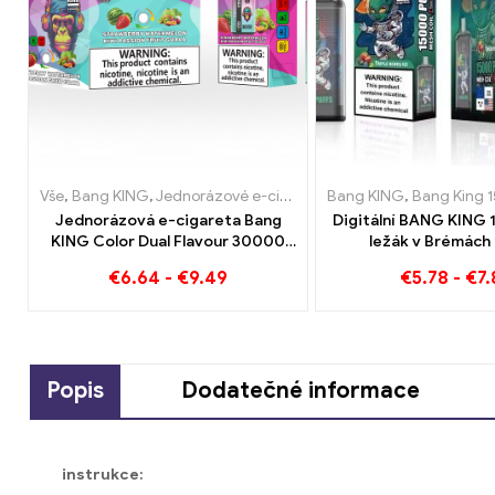
Vše
,
Bang KING
,
Jednorázové e-cigarety Litva
Bang KING
,
Jednorázové e-c
,
Bang King 15
Jednorázová e-cigareta Bang
Digitální BANG KING 
KING Color Dual Flavour 30000
ležák v Brémách
Vlaky plné chuti s jahodovým
Bezoškolské po
€
6.64
-
€
9.49
€
5.78
-
€
7.
melounem a kiwi mučenkovou
guavou
Popis
Dodatečné informace
instrukce: