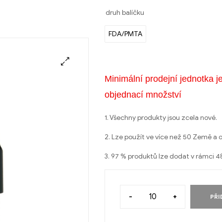
druh balíčku
FDA/PMTA
Minimální prodejní jednotka j
objednací množství
1. Všechny produkty jsou zcela nové.
2. Lze použít ve více než 50 Země a ob
3. 97 % produktů lze dodat v rámci 4
-
+
PŘI