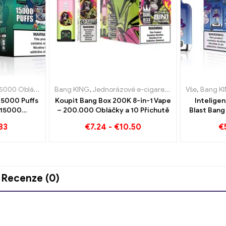
igarety Lucembursko
000 Obláčky
,
Jednorázová e-cigareta s nikotinem
Bang KING
,
Jednorázové elektronické cigarety Nizozemsko
,
Jednorázové e-cigarety
,
Jednorázové e-ci
,
Jednorázové e-c
Vše
,
Bang K
15000 Puffs
Koupit Bang Box 200K 8-in-1 Vape
Intelige
 15000
– 200.000 Obláčky a 10 Příchutě
Blast Bang
těšení
jednorázo
83
€
7.24
-
€
10.50
€
Recenze (0)