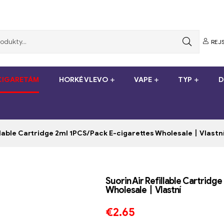
REJS
-CIGARETÁM
HORKÉ VLEVO
VAPE
TYP
D
illable Cartridge 2ml 1PCS/Pack E-cigarettes Wholesale丨Vlastn
Suorin Air Refillable Cartridg
Wholesale丨Vlastní
€
2.65