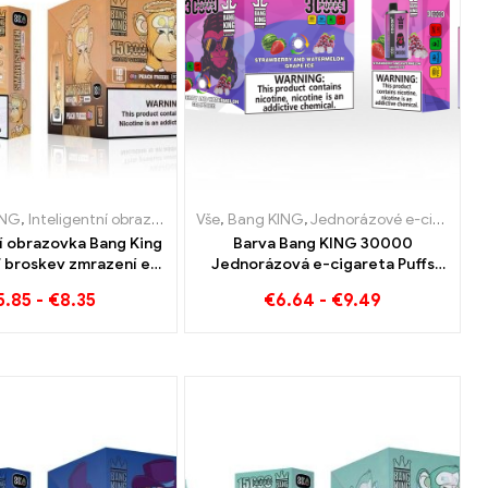
ING
zové elektronické cigarety Nizozemsko
norázové elektronické cigarety Nizozemsko
,
Inteligentní obrazovka Bang King 15000 Puff
,
Jednorázové e-cigarety Litva
Vše
,
Bang KING
,
Jednorázové e-cigarety Luce
,
Jednorázové e-cigarety Rak
,
,
Jednorázové e-cigarety Litva
Jednorázové e-cigarety
,
Jednorázové e-cigar
ní obrazovka Bang King
Barva Bang KING 30000
 broskev zmrazení e-
Jednorázová e-cigareta Puffs
zigarety
Dokonalá směs sladkého
5.85
-
€
8.35
€
6.64
-
€
9.49
jahodového melounu a
osvěžujícího hroznového ledu