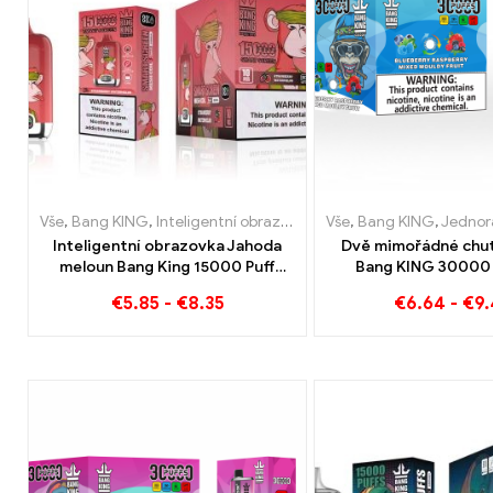
Vše
,
Bang KING
,
Inteligentní obrazovka Bang King 15000 Puff
Vše
,
Bang KING
,
Jednorázové
,
Je
Inteligentní obrazovka Jahoda
Dvě mimořádné chut
meloun Bang King 15000 Puff
Bang KING 30000 
Užijte si uvolňující potěšení z
Zigarette Borůvka Mal
€
5.85
-
€
8.35
€
6.64
-
€
9
ovoce
und Plesnivé 