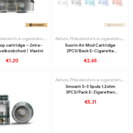
lušenství k e-cigaretám
,
Výparník
Aktivní
,
Příslušenství k e-cigaretám
,
Mod
op cartridge – 2ml e-
Suorin Air Mod Cartridge
 velkoobchod丨Vlastní
2PCS/Back E-Cigarette
Velkoobchod丨Vlastní
€
1.20
€
2.65
Aktivní
,
Příslušenství k e-cigaretám
,
Výpar
Smoant S-3 Spule 1,2ohm
3PCS/Pack E-Zigaretten
Großhandel丨Vlastní
€
5.31