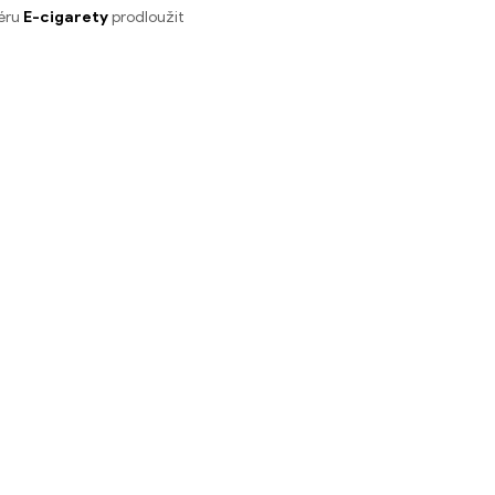
zéru
E-cigarety
prodloužit