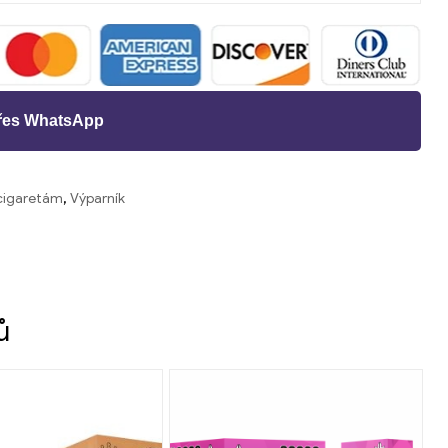
přes WhatsApp
-cigaretám
,
Výparník
ů