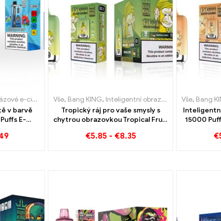
 e-cigarety Litva
dnorázové e-cigarety Litva
Vše
,
Bang KING
,
Jednorázové e-cigarety Lucembursko
,
Jednorázové e-cigarety Lucembursko
,
Inteligentní obrazovka Bang King 15000 Puff
Vše
,
,
Bang K
Jednorá
,
Jed
ě v barvě
Tropický ráj pro vaše smysly s
Inteligent
Puffs E-
chytrou obrazovkou Tropical Fruit
15000 Puff
ina Smíšené
Bang King 15000 Puff
.49
€
5.85
-
€
8.35
€
ovoce