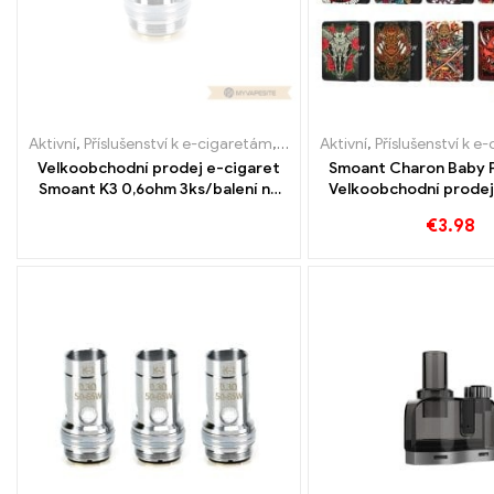
Aktivní
,
Příslušenství k e-cigaretám
,
Výparník
Aktivní
,
Příslušenství k e
Velkoobchodní prodej e-cigaret
Smoant Charon Baby Pl
Smoant K3 0,6ohm 3ks/balení na
Velkoobchodní prodej
zakázku
kus/balení丨Vla
€
3.98