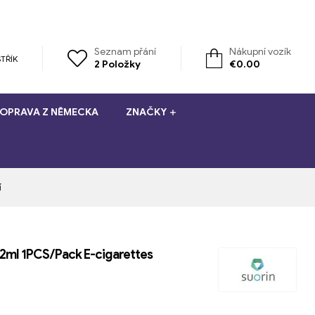
Seznam přání
Nákupní vozík
TŘÍK
2
Položky
€
0.00
OPRAVA Z NĚMECKA
ZNAČKY
í
e 2ml 1PCS/Pack E-cigarettes