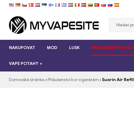
Myvapesite.de
NAKUPOVAT
MOD
LUSK
PŘÍSLUŠENSTVÍ K E
Objednat
e-
VAPE POTAHY
cigarety
levné
online
Domovská stránka
Příslušenství k e-cigaretám
Suorin Air Ref
na
myvapesite.de