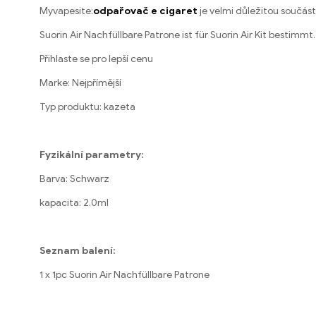
Myvapesite:
odpařovač e cigaret
je velmi důležitou součás
Suorin Air Nachfüllbare Patrone ist für Suorin Air Kit bestimmt
.
Přihlaste se pro lepší cenu
Marke: Nejpřímější
Typ produktu: kazeta
Fyzikální parametry:
Barva: Schwarz
kapacita: 2.0ml
Seznam balení:
1
x 1pc Suorin Air Nachfüllbare Patrone