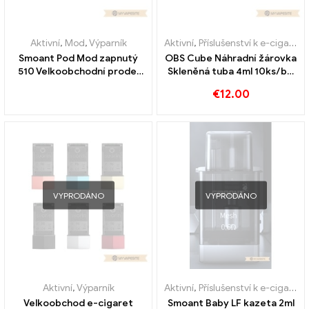
Aktivní
,
Mod
,
Výparník
Aktivní
,
Příslušenství k e-cigaretám
Smoant Pod Mod zapnutý
OBS Cube Náhradní žárovka
510 Velkoobchodní prodej
Skleněná tuba 4ml 10ks/bal
e-cigaret s adaptérem na
E-cigarety Velkoobchod丨
€
12.00
zakázku
Vlastní
VYPRODÁNO
VYPRODÁNO
Aktivní
,
Výparník
Aktivní
,
Příslušenství k e-cigaretám
Velkoobchod e-cigaret
Smoant Baby LF kazeta 2ml