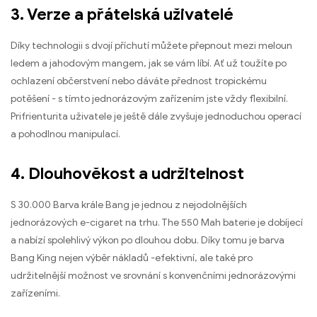
3. Verze a přátelská uživatelé
Díky technologii s dvojí příchutí můžete přepnout mezi meloun
ledem a jahodovým mangem, jak se vám líbí. Ať už toužíte po
ochlazení občerstvení nebo dáváte přednost tropickému
potěšení - s tímto jednorázovým zařízením jste vždy flexibilní.
Prifrienturita uživatele je ještě dále zvyšuje jednoduchou operací
a pohodlnou manipulací.
4. Dlouhověkost a udržitelnost
S 30.000 Barva krále Bang je jednou z nejodolnějších
jednorázových e-cigaret na trhu. The 550 Mah baterie je dobíjecí
a nabízí spolehlivý výkon po dlouhou dobu. Díky tomu je barva
Bang King nejen výběr nákladů -efektivní, ale také pro
udržitelnější možnost ve srovnání s konvenčními jednorázovými
zařízeními.