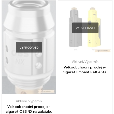
VYPRODÁNO
VYPRODÁNO
Aktivní
,
Výparník
Velkoobchodní prodej e-
cigaret Smoant BattleStar
Nano RDA Kit na zakázku
Aktivní
,
Výparník
Velkoobchodní prodej e-
cigaret OBS NX na zakázku