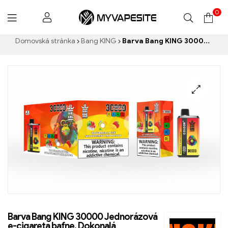
0
Myvapesite.de
Domovská stránka
Bang KING
Barva Bang KING 30000 Jednorázová e-cigareta bafne. Dokonalá kombinace chladivé melounové zmrzliny a tropického jahodového manga
Barva Bang KING 30000 Jednorázová
e-cigareta bafne. Dokonalá