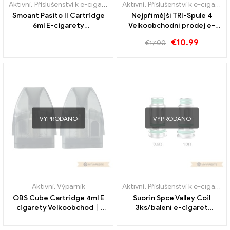
Aktivní
,
Příslušenství k e-cigaretám
,
Aktivní
Výparník
,
Příslušenství k e-cigaretám
Smoant Pasito II Cartridge
Nejpřímější TRI-Spule 4
6ml E-cigarety
Velkoobchodní prodej e-
velkoobchodní prodej na
cigaret kus/balení丨Vlastní
€
10.99
€
17.00
zakázku
VYPRODÁNO
VYPRODÁNO
Aktivní
,
Výparník
Aktivní
,
Příslušenství k e-cigaretám
OBS Cube Cartridge 4ml E
Suorin Spce Valley Coil
cigarety Velkoobchod丨
3ks/balení e-cigaret
Vlastní
Velkoobchod丨Vlastní