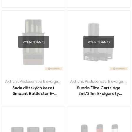
VYPRODÁNO
VYPRODÁNO
Aktivní
,
Příslušenství k e-cigaretám
,
Aktivní
Výparník
,
Příslušenství k e-cigaretám
Sada dětských kazet
Suorin Elite Cartridge
Smoant Battlestar E-
2ml/3,1ml E-cigarety
Zigaretten Großhandel丨
velkoobchodní prodej na
Vlastní
zakázku