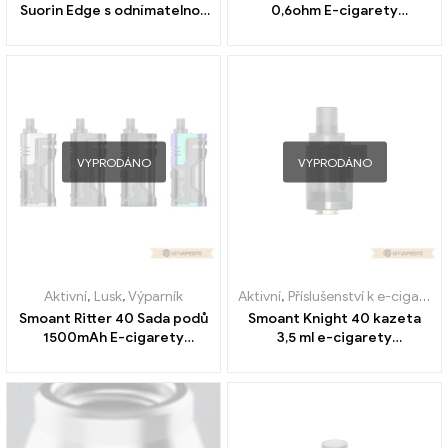
Suorin Edge s odnímatelnou
0,6ohm E-cigarety
baterií 230mAh na zakázku
Velkoobchod丨Vlastní
VYPRODÁNO
VYPRODÁNO
Aktivní
,
Lusk
,
Výparník
Aktivní
,
Příslušenství k e-cigaretám
Smoant Ritter 40 Sada podů
Smoant Knight 40 kazeta
1500mAh E-cigarety
3,5 ml e-cigarety
velkoobchodní na zakázku
velkoobchod丨Vlastní