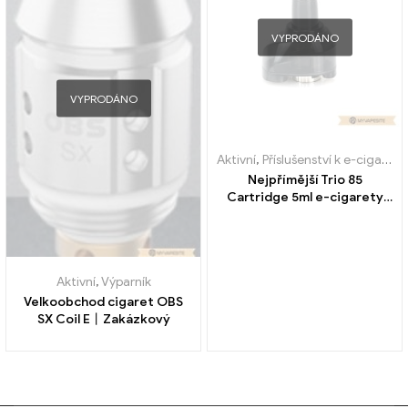
VYPRODÁNO
VYPRODÁNO
Aktivní
,
Příslušenství k e-cigaretám
Nejpřímější Trio 85
Cartridge 5ml e-cigarety
velkoobchodní丨Vlastní
Aktivní
,
Výparník
Velkoobchod cigaret OBS
SX Coil E丨Zakázkový