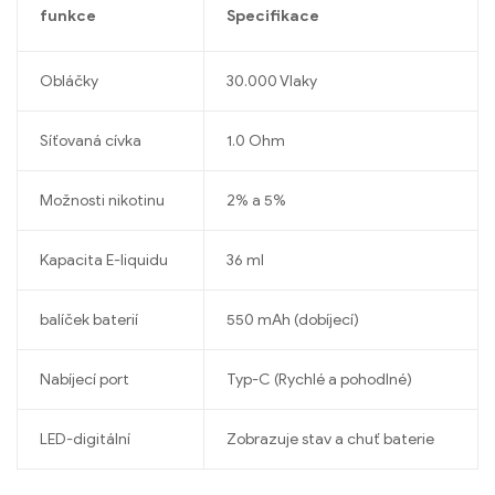
funkce
Specifikace
Obláčky
30.000 Vlaky
Síťovaná cívka
1.0 Ohm
Možnosti nikotinu
2% a 5%
Kapacita E-liquidu
36 ml
balíček baterií
550 mAh (dobíjecí)
Nabíjecí port
Typ-C (Rychlé a pohodlné)
LED-digitální
Zobrazuje stav a chuť baterie