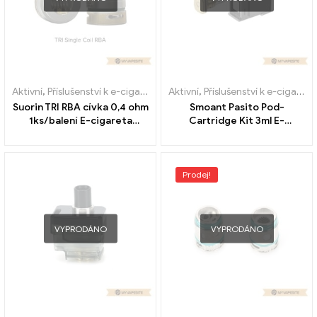
Aktivní
,
Příslušenství k e-cigaretám
,
Aktivní
Výparník
,
Příslušenství k e-cigaretám
Suorin TRI RBA cívka 0,4 ohm
Smoant Pasito Pod-
1ks/balení E-cigareta
Cartridge Kit 3ml E-
velkoobchodní
cigarety Velkoobchod丨
Vlastní
Prodej!
VYPRODÁNO
VYPRODÁNO