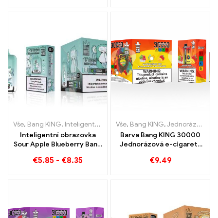
melounu a osvěžujícího
Banana v barvě Bang KING
hroznového ledu
Vše
,
Bang KING
,
Inteligentní obrazovka Bang King 15000 Puff
Vše
,
Bang KING
,
Jednorázové e-cigarety Litva
,
Jedn
Inteligentní obrazovka
Barva Bang KING 30000
Sour Apple Blueberry Bang
Jednorázová e-cigareta
King 15000 Puff
bafne. Dokonalá
€
5.85
-
€
8.35
€
9.49
Nesrovnatelný zážitek z
kombinace chladivé
vapování plný svěžích
melounové zmrzliny a
chutí
tropického jahodového
manga