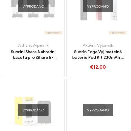
VYPRODÁNO
VYPRODÁNO
Aktivní
,
Výparník
Aktivní
,
Výparník
Suorin iShare Náhradní
Suorin Edge Vyjímatelná
kazeta pro iShare E-
baterie Pod Kit 230mAh &
cigarety Velkoobchod丨
1.5ml e-cigarety
€
12.00
Vlastní
velkoobchod丨Vlastní
VYPRODÁNO
VYPRODÁNO