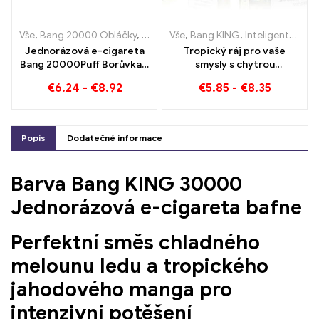
Vše
,
Bang 20000 Obláčky
,
Bang KING
Vše
,
Bang KING
,
Jednorázové e-cigarety
,
Inteligentní obrazovka Bang King 15000 Puff
,
J
Jednorázová e-cigareta
Tropický ráj pro vaše
Bang 20000Puff Borůvka s
smysly s chytrou
příchutí vodního melounu a
obrazovkou Tropical Fruit
€
6.24
-
€
8.92
€
5.85
-
€
8.35
duální síťkou
Bang King 15000 Puff
Popis
Dodatečné informace
Barva Bang KING 30000
Jednorázová e-cigareta bafne
Perfektní směs chladného
melounu ledu a tropického
jahodového manga pro
intenzivní potěšení