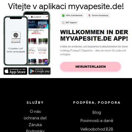
Vítejte v aplikaci myvapesite.de!
SLUŽBY
PODPĚRA, PODPORA
O nás
Blog
ochrana dat
Povinnosti a daně
Záruka
Velkoobchod B2B
Podmínky