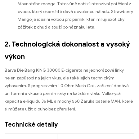
šťavnatého manga. Tato vůně nabízí intenzivní potěšení z
ovoce, který okamžitě dává dovolenou náladu. Strawberry
Mango je ideální volbou pro parník, kteří milují exotický
zážitek z chuti a touží po náznaku léta.
2. Technologická dokonalost a vysoký
výkon
Barva Die Bang KING 30000 E-cigareta na jednorázové linky
nejen zapůsobí na jejich vkus, ale také jejich technickým
vybavením. S progresivním 1.0 Ohm Mesh Coil, zařízení dodává
uniformní a vkusné parní mraky na každém vlaku. Velkorysá
kapacita e-liquidu 36 ML a mocný 550 Záruka baterie MAH, které
si můžete užít dlouho bez přerušení.
Technické detaily