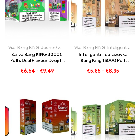
Vše
,
Bang KING
,
Jednorázové e-cigarety Litva
Vše
,
Bang KING
,
Jednorázové e-ci
,
Inteligentní obrazovka Bang King 15000 Puff
Barva Bang KING 30000
Inteligentní obrazovka
Puffs Dual Flavour Dvojitý
Bang King 15000 Puff
požitek s jahodovým kiwi a
broskev zmrazení e-
€
6.64
-
€
9.49
€
5.85
-
€
8.35
kyselým jablkem a malinou
zigarety