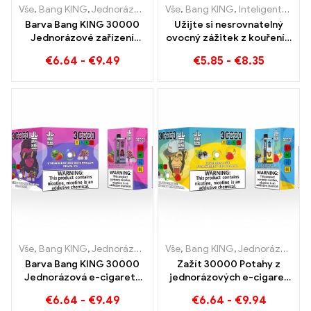
Vše
,
Bang KING
,
Jednorázové e-cigarety Litva
Vše
,
Bang KING
,
Jednorázové e-ci
,
Inteligentní obrazovka Bang King 15000 Puff
Barva Bang KING 30000
Užijte si nesrovnatelný
Jednorázové zařízení
ovocný zážitek z kouření s
Puffs Dual Flavour
Grape Jelly Bang King
€
6.64
-
€
9.49
€
5.85
-
€
8.35
Dokonalá kombinace
Smart Screen 15000 Puff
borůvky, maliny a melounu
broskvové mango
Vše
,
Bang KING
,
Jednorázové e-cigarety Litva
Vše
,
Bang KING
,
Jednorázové e-ci
,
Jednorázové e-cigarety Litva
Barva Bang KING 30000
Zažít 30000 Potahy z
Jednorázová e-cigareta
jednorázových e-cigaret
Puffs Dokonalá směs
čistý požitek Blueberry
€
6.64
-
€
9.49
€
6.64
-
€
9.94
sladkého jahodového
Ice meets Strawberry