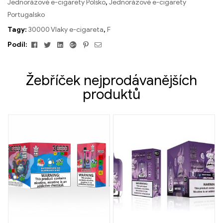
Jednorázové e-cigarety Polsko
,
Jednorázové e-cigarety
Portugalsko
Tagy:
30000 Vlaky e-cigareta
,
F
Facebook
Cvrlikání
Linkedin
Google+
Pinterest
E-
Podíl:
mailem
Žebříček nejprodávanějších
produktů