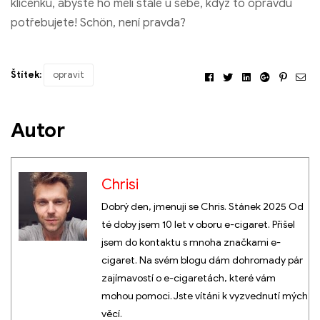
klíčenku, abyste ho měli stále u sebe, když to opravdu
potřebujete! Schön, není pravda?
Štítek:
opravit
Facebook
Cvrlikání
Linkedin
Google+
Pintere
E-
ma
Autor
Chrisi
Dobrý den, jmenuji se Chris. Stánek 2025 Od
té doby jsem 10 let v oboru e-cigaret. Přišel
jsem do kontaktu s mnoha značkami e-
cigaret. Na svém blogu dám dohromady pár
zajímavostí o e-cigaretách, které vám
mohou pomoci. Jste vítáni k vyzvednutí mých
věcí.