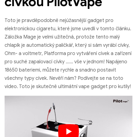
cívkou PilotVape
Toto je pravděpodobně nejúžasnější gadget pro
elektronickou cigaretu, které jsme uvedli v tomto článku.
Záložka Mage je velmi užitečná, protože tento malý
chlapík je automatický paličkář, který si sám vyrábí cívky,
Ohm- a voltmetr, Platforma pro vytváření cívek a zařízení
pro suché zapalovací cívky …… vše v jednom! Napájeno
18650 bateriemi, můžete rychle a snadno postavit
všechny typy cívek. Nevěří nám? Podívejte se na toto
video. Toto je skutečně ultimátní vape gadget pro kutily!