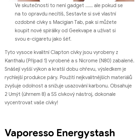
Ve skutečnosti to není gadget …… ale pokud se
na to opravdu necítíš, Sestavte si své vlastní
ozdobné cívky s Macigian Tab, pak si můžete
koupit nové spirálky od Geekvape a užívat si
svou e-cigaretu jako šéf.
Tyto vysoce kvalitní Clapton cívky jsou vyrobeny z
Kanthalu (Případ 1) vyrobené a s Nicrome (N80) zabalené.
Snášejí vyšší výkon a kratší dobu ohřevu, výsledkem je
rychlejší produkce páry. Použití nejkvalitnějších materiálů
zvyšuje odolnost a snižuje usazování karbonu. Obsahuje
2 Umýt (úhrnem 8) a SS cívkový nástroj, dokonale
vycentrovat vaše cívky!
Vaporesso Energystash