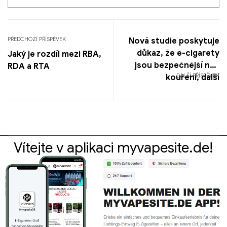
PŘEDCHOZÍ PŘÍSPĚVEK
Nová studie poskytuje
důkaz, že e-cigarety
Jaký je rozdíl mezi RBA,
jsou bezpečnější než
RDA a RTA
DALŠÍ PŘÍSPĚVEK
kouření, další
Vítejte v aplikaci myvapesite.de!