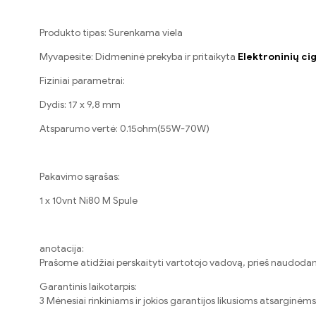
Produkto tipas: Surenkama viela
Myvapesite: Didmeninė prekyba ir pritaikyta
Elektroninių ci
Fiziniai parametrai:
Dydis: 17 x 9,8 mm
Atsparumo vertė: 0.15ohm(55W-70W)
Pakavimo sąrašas:
1
x 10vnt Ni80 M Spule
anotacija:
Prašome atidžiai perskaityti vartotojo vadovą, prieš naudodami
Garantinis laikotarpis:
3 Mėnesiai rinkiniams ir jokios garantijos likusioms atsarginėm