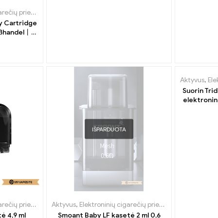
ečių priedai
,
Garintuvas
y Cartridge
oßhandel丨
Aktyvus
,
Ele
Suorin Tri
elektronin
pr
IŠPARDUOTA
ečių priedai
,
Garintuvas
Aktyvus
,
Elektroninių cigarečių priedai
,
Garintuvas
ė 4,9 ml
Smoant Baby LF kasetė 2 ml 0,6