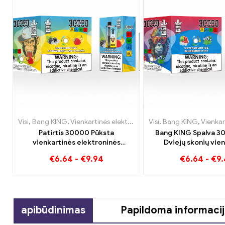
Visi
,
Bang KING
,
Vienkartinės elektroninės cigaretės Lietuva
Visi
,
Bang KING
,
Vienkartinės elekt
,
Vien
Patirtis 30000 Pūksta
Bang KING Spalva 3
vienkartinės elektroninės
Dviejų skonių vien
cigaretės – tikras malonumas
prietaisas Puikus mėl
€
6.64
-
€
9.94
€
6.64
-
€
9
Blueberry Ice ir Braškių bananas
ir persikų mango arb
Bang KING spalvos
apibūdinimas
Papildoma informaci