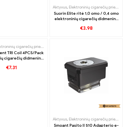
Aktyvus
,
Elektroninių cigarečių priedai
,
G
Suorin Elite ritė 1,0 omo / 0,4 omo
elektroninių cigarečių didmeninė
prekyba 丨Custom
€
3.98
ktroninių cigarečių priedai
,
Garintuvas
dent TRI Coil 4PCS/Pack
ių cigarečių didmeninė
ekyba 丨Custom
€
7.31
Aktyvus
,
Elektroninių cigarečių priedai
,
G
Smoant Pasito II 510 Adapterio e-