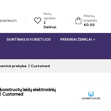
Norų
Pirkinių
sąrašas
krepšelis
REGISTRUOTI
2
€
0.00
Daiktai
SIUNTIMAS IS VOKIETIJOS
PREKINIAI ŽENKLAI
didmeninė prekyba 丨Customed
konstruotų laidų elektroninių
a 丨Customed