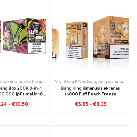
ietuva
ienkartinės elektroninės cigaretės
,
Vienkartinės elektroninės cigaretės Lietuva
,
Vienkartinės elektroninės cigaretės Liuksemburgas
Visi
,
Bang KING
,
Vienkartinės elektroninės cigaretės
,
Bang King išmanusis ekranas 15000 Puff
,
Vienkartinės elektron
,
Vienkartinė
Bang Box 200K 8-in-1
Bang King išmanusis ekranas
00.000 Įpūtimai ir 10
15000 Puff Peach Freeze
Skoniai
vienkartinės elektroninės
.24
-
€
10.50
€
5.85
-
€
8.35
cigaretės