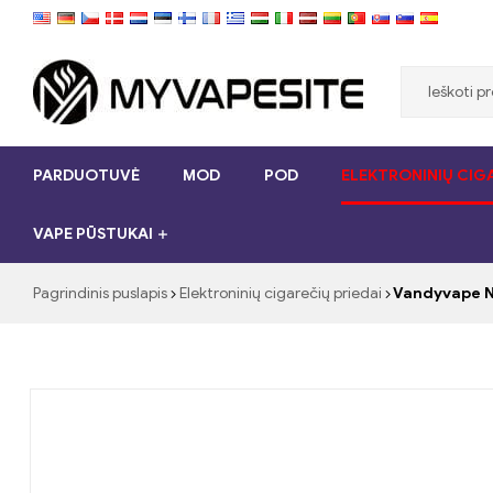
Myvapesite.de
PARDUOTUVĖ
MOD
POD
ELEKTRONINIŲ CIGA
Užsisakykite
e-
VAPE PŪSTUKAI
cigaretes
pigiai
internete
Pagrindinis puslapis
Elektroninių cigarečių priedai
Vandyvape Ni
„myVapesite.de“