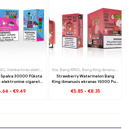
tės Liuksemburgas
nės cigaretės Nyderlandai
ING
,
Vienkartinės elektroninės cigaretės Lietuva
,
Vienkartinės elektroninės cigaretės Liuksemburgas
,
Vienkartinės elektroninės cigaretės Nyderlandai
,
Vienkartinės elektroninės cigaretės Austrija
Visi
,
Bang KING
,
Bang King išmanusis ekranas 15000 Puff
,
Vienkartinės elektron
,
Vienkartinė
,
Vie
,
 Spalva 30000 Pūksta
Strawberry Watermelon Bang
ė elektroninė cigaretė
King išmanusis ekranas 15000 Puff
okybės malonumas su
Mėgaukitės atpalaiduojančiu
6.64
-
€
9.49
€
5.85
-
€
8.35
ce ir Black Dragon Ice
vaisių malonumu
skoniais