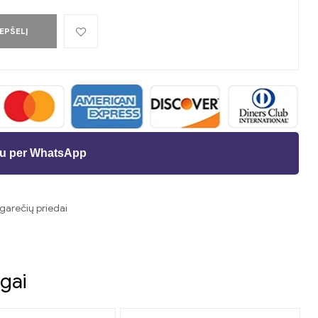
REPŠELĮ
ėju per WhatsApp
igarečių priedai
t
as
gai