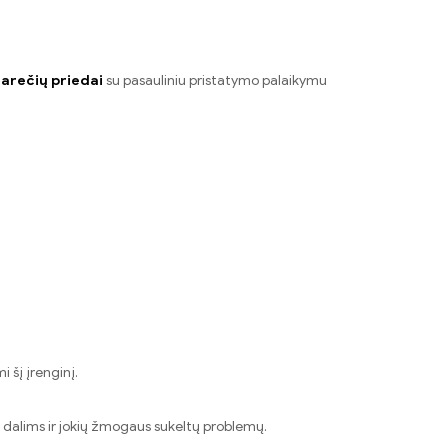
garečių priedai
su pasauliniu pristatymo palaikymu
 šį įrenginį.
s dalims ir jokių žmogaus sukeltų problemų.