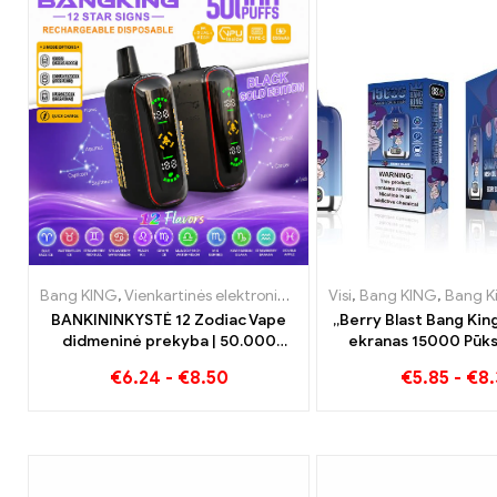
Bang KING
,
Vienkartinės elektroninės cigaretės
Visi
,
Bang KING
,
Vienkartinės ele
,
Bang King išman
BANKININKYSTĖ 12 Zodiac Vape
„Berry Blast Bang Kin
didmeninė prekyba | 50.000
ekranas 15000 Pūks
Papūtimai
kartos vienkartinė e
€
6.24
-
€
8.50
€
5.85
-
€
8.
cigaretė