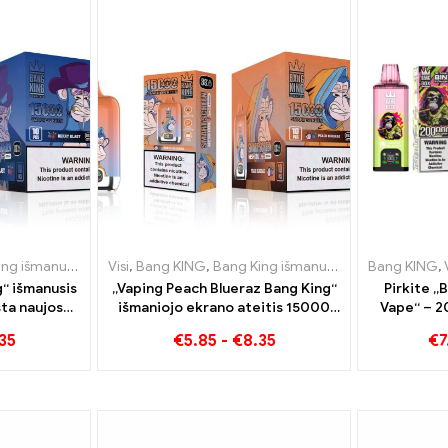
ktroninės cigaretės Belgija
usis ekranas 15000 Puff
Visi
,
Bang KING
,
Vienkartinės elektroninės cigaretės Danija
,
,
Vienkartinės elektroninės cigaretės L
Bang King išmanusis ekranas 15000 Puff
Bang KING
,
V
g“ išmanusis
„Vaping Peach Blueraz Bang King“
Pirkite „
ta naujos
išmaniojo ekrano ateitis 15000
Vape“ – 2
lektroninė
Puff
35
€
5.85
-
€
8.35
€
7