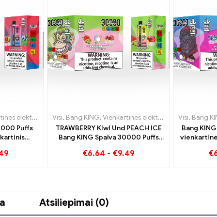
roninės cigaretės Lietuva
kartinės elektroninės cigaretės Liuksemburgas
Visi
,
Bang KING
,
Vienkartinės elektroninės cigaretės Lietuva
,
Vienkartinės elektroninės cigare
,
Vienkartinės elektroni
Visi
,
Bang K
0000 Puffs
TRAWBERRY KIwI Und PEACH ICE
Bang KING
kartinis
Bang KING Spalva 30000 Puffs
vienkartin
ynių aviečių
vienkartinė e-cigaretė –
Aukštos k
.49
€
6.64
-
€
9.49
€
ūzo derinys
dvigubas skonis – unikalus
Blueberry I
garinimas
ja
Atsiliepimai (0)