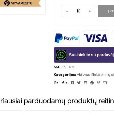
-
+
Į K
Susisiekite su pardav
SKU:
163-070
Kategorijos:
Aktyvus
,
Elektroninių c
Facebook
Twitter
Linkedin
Google+
Pinteres
El.
Dalintis:
pašt
riausiai parduodamų produktų reitin