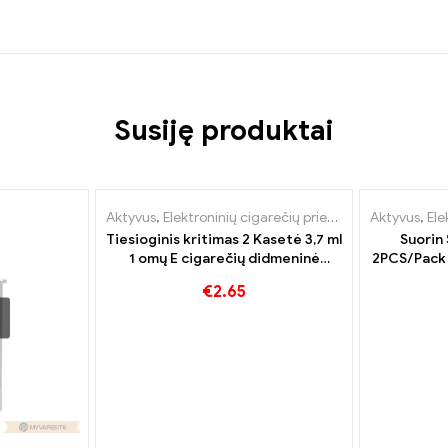
Susiję produktai
Aktyvus
,
Elektroninių cigarečių priedai
,
Garintuvas
Aktyvus
,
Ele
Tiesioginis kritimas 2 Kasetė 3,7 ml
Suorin
1 omų E cigarečių didmeninė
2PCS/Pack 
prekyba丨Custom
pr
€
2.65