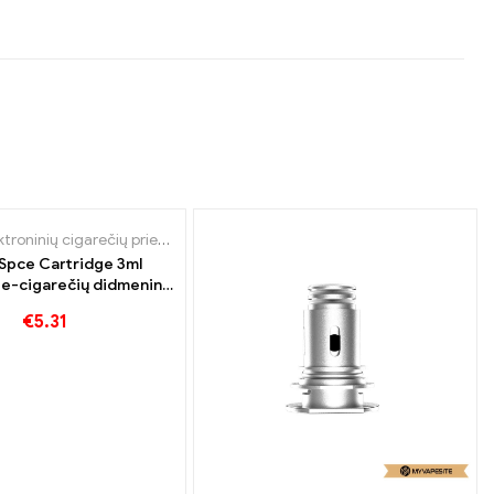
ktroninių cigarečių priedai
,
Garintuvas
 Spce Cartridge 3ml
e-cigarečių didmeninė
ekyba丨Custom
€
5.31