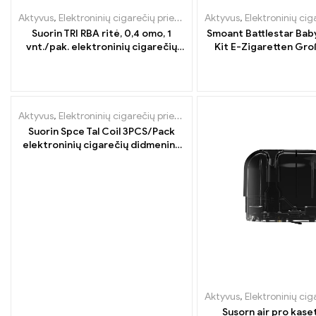
Aktyvus
,
Elektroninių cigarečių priedai
,
Garintuvas
Aktyvus
,
Elektroninių cigar
Suorin TRI RBA ritė, 0,4 omo, 1
Smoant Battlestar Bab
vnt./pak. elektroninių cigarečių
Kit E-Zigaretten Gr
didmeninė prekyba.
Custom
IŠPARDUOTA
Aktyvus
,
Elektroninių cigarečių priedai
,
Garintuvas
Suorin Spce Tal Coil 3PCS/Pack
elektroninių cigarečių didmeninė
prekyba 丨Custom
Aktyvus
,
Elektroninių cigar
Susorn air pro kaset