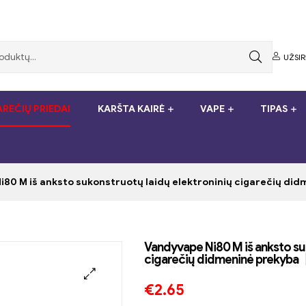
UŽSI
REČIŲ PRIEDAI
KARŠTA KAIRĖ
VAPE
TIPAS
80 M iš anksto sukonstruotų laidų elektroninių cigarečių 
Vandyvape Ni80 M iš anksto su
cigarečių didmeninė prekyb
€
2.65