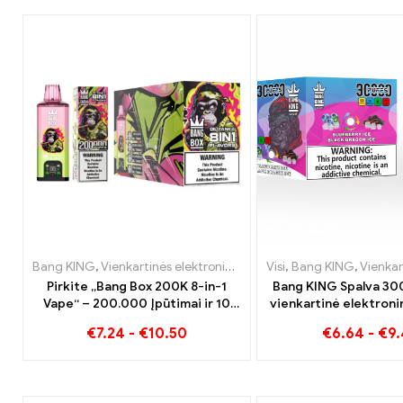
Bang KING
,
Vienkartinės elektroninės cigaretės
Visi
,
Bang KING
,
Vienkartinės ele
,
Vienkartinės elekt
Pirkite „Bang Box 200K 8-in-1
Bang KING Spalva 30
Vape“ – 200.000 Įpūtimai ir 10
vienkartinė elektroni
Skoniai
Aukštos kokybės ma
€
7.24
-
€
10.50
€
6.64
-
€
9
Blueberry Ice ir Blac
skoniais