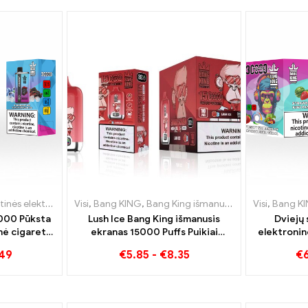
ktroninės cigaretės Belgija
roninės cigaretės Lietuva
Visi
,
Bang KING
,
Vienkartinės elektroninės cigaretės Danija
,
Bang King išmanusis ekranas 15000 Puff
,
Vienkartinės elektroninės cigare
Visi
,
Bang K
000 Pūksta
Lush Ice Bang King išmanusis
Dviejų 
nė cigaretė
ekranas 15000 Puffs Puikiai
elektronin
lonumas su
subalansuotas arbūzo ir mėtų
30000 Tra
.49
€
5.85
-
€
8.35
€
k Dragon Ice
mišinys
braškių arb