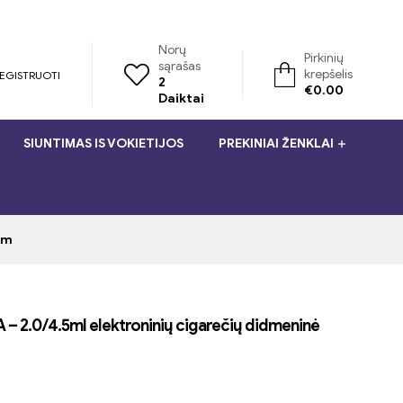
Norų
Pirkinių
sąrašas
krepšelis
REGISTRUOTI
2
€
0.00
Daiktai
SIUNTIMAS IS VOKIETIJOS
PREKINIAI ŽENKLAI
om
– 2.0/4.5ml elektroninių cigarečių didmeninė