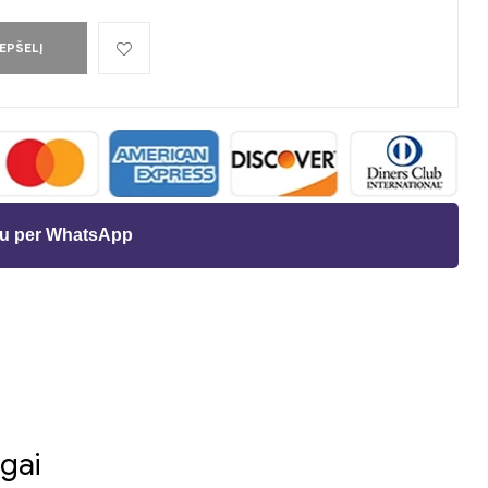
REPŠELĮ
ėju per WhatsApp
t
as
gai