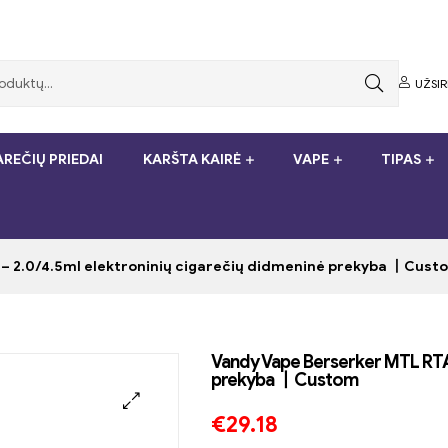
UŽSI
REČIŲ PRIEDAI
KARŠTA KAIRĖ
VAPE
TIPAS
– 2.0/4.5ml elektroninių cigarečių didmeninė prekyba 丨Cust
Vandy Vape Berserker MTL RTA 
prekyba 丨Custom
€
29.18