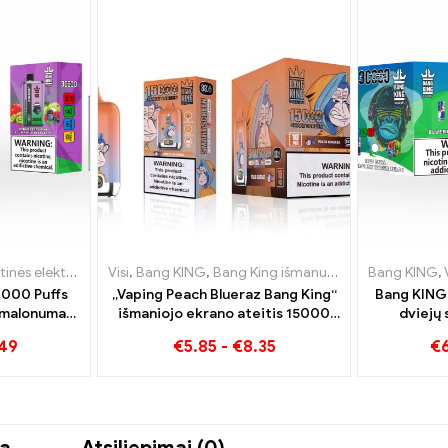
tinės elektroninės cigaretės Lietuva
roninės cigaretės Lietuva
Visi
,
Bang KING
,
Bang King išmanusis ekranas 15000 Puff
,
,
Vienkartinės elektroninės cigare
Vienkartinės elektroninės cigare
Bang KING
,
V
0000 Puffs
„Vaping Peach Blueraz Bang King“
Bang KING
s malonumas
išmaniojo ekrano ateitis 15000
dviejų 
ir rūgščiomis
Puff
cigare
.49
€
5.85
-
€
8.35
€
ėmis
Watermelo