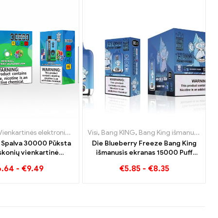
tės Liuksemburgas
tės Liuksemburgas
ienkartinės elektroninės cigaretės Lietuva
,
Vienkartinės elektroninės cigaretės Lietuva
,
,
Vienkartinės elektroninės cigaretės Nyderlandai
Vienkartinės elektroninės cigaretės Nyderlandai
Visi
,
Bang KING
,
Vienkartinės elektroninės 
,
Bang King išmanusis ekranas 15000 Puff
,
Vienkartinės elektron
,
,
Vie
Vie
 Spalva 30000 Pūksta
Die Blueberry Freeze Bang King
skonių vienkartinė
išmanusis ekranas 15000 Puff
tė Red Bull Energy
siūlo skanų
6.64
-
€
9.49
€
5.85
-
€
8.35
n Bubble Gum Sweet