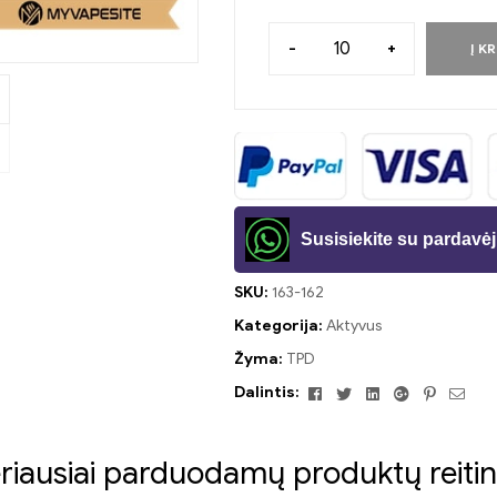
-
+
Į K
Susisiekite su pardav
SKU:
163-162
Kategorija:
Aktyvus
Žyma:
TPD
Facebook
Twitter
Linkedin
Google+
Pinteres
El.
Dalintis:
pašt
riausiai parduodamų produktų reitin