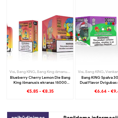
Visi
,
Bang KING
,
Bang King išmanusis ekranas 15000 Puff
Visi
,
Bang KING
,
,
Vienkar
Vienkartinės elekt
Blueberry Cherry Lemon Die Bang
Bang KING Spalva 3
King išmanusis ekranas 15000
Dual Flavor Dviguba
Puffs Novatoriškos vienkartinės
su braškiniais kiviais 
€
5.85
-
€
8.35
€
6.64
-
€
9
elektroninės cigaretės apžvalga
obuolių aviet