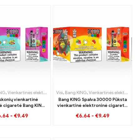
tės Liuksemburgas
ING
,
,
Vienkartinės elektroninės cigaretės Švedija
Vienkartinės elektroninės cigaretės Lietuva
,
Vienkartinės elektroninės cigaretės Nyderlandai
Visi
,
Bang KING
,
Vienkartinės elektroninės cigaretės Lietuva
,
,
Vienkartinės elektronin
Vienkartinės elektron
,
Vie
skonių vienkartinė
Bang KING Spalva 30000 Pūksta
ė cigaretė Bang KING
vienkartinė elektroninė cigaretė.
ukiniai kupini skonio
Puikus vėsių arbūzinių ledų ir
6.64
-
€
9.49
€
6.64
-
€
9.49
ūzų ir kivių pasifloros
tropinių braškių mango derinys
gvajavos