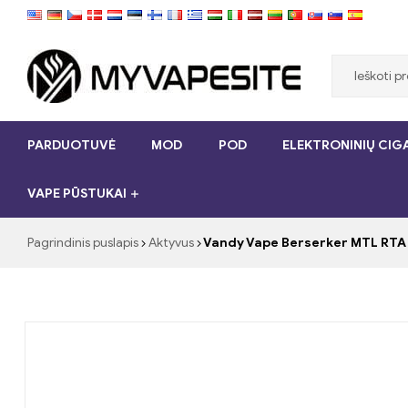
Myvapesite.de
PARDUOTUVĖ
MOD
POD
ELEKTRONINIŲ CIGA
Užsisakykite
e-
VAPE PŪSTUKAI
cigaretes
pigiai
internete
Pagrindinis puslapis
Aktyvus
Vandy Vape Berserker MTL RTA 
„myVapesite.de“