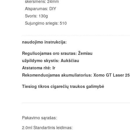
skersmens: 24mm
Atsparumas: DIY
Svoris: 130g
Sujungimo sriegis: 510
naudojimo instrukcija:
Reguliuojamas oro srautas: Žemiau
užpildymo skystis: Aukščiau
Atstatoma ritė: Ir
Rekomenduojamas akumuliatorius: Xomo GT Laser 255S
Tiesiog tikros cigarečių traukos galimybė
Pakavimo sąrašas:
2.0ml Standartinis leidimas: