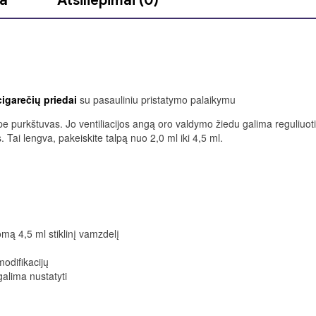
ja
Atsiliepimai (0)
cigarečių priedai
su pasauliniu pristatymo palaikymu
urkštuvas. Jo ventiliacijos angą oro valdymo žiedu galima reguliuoti i
 Tai lengva, pakeiskite talpą nuo 2,0 ml iki 4,5 ml.
mą 4,5 ml stiklinį vamzdelį
odifikacijų
galima nustatyti