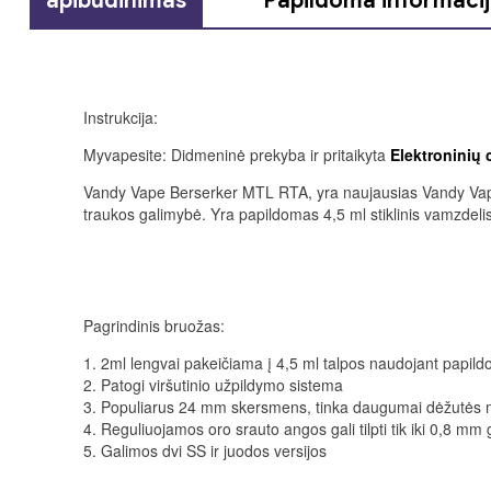
apibūdinimas
Papildoma informaci
Instrukcija:
Myvapesite: Didmeninė prekyba ir pritaikyta
Elektroninių 
Vandy Vape Berserker MTL RTA, yra naujausias Vandy Vape p
traukos galimybė. Yra papildomas 4,5 ml stiklinis vamzdelis.
Pagrindinis bruožas:
1. 2ml lengvai pakeičiama į 4,5 ml talpos naudojant papildo
2. Patogi viršutinio užpildymo sistema
3. Populiarus 24 mm skersmens, tinka daugumai dėžutės m
4. Reguliuojamos oro srauto angos gali tilpti tik iki 0,8 mm 
5. Galimos dvi SS ir juodos versijos