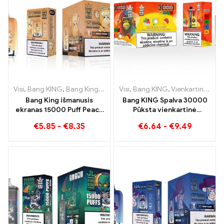
Visi
,
Bang KING
,
Bang King išmanusis ekranas 15000 Puff
Visi
,
Bang KING
,
Vienkartinės elektroninės cigaretės Lietuva
,
Vienkart
Bang King išmanusis
Bang KING Spalva 30000
ekranas 15000 Puff Peach
Pūksta vienkartinė
Freeze vienkartinės
elektroninė cigaretė.
€
5.85
-
€
8.35
€
6.64
-
€
9.49
elektroninės cigaretės
Puikus vėsių arbūzinių ledų
ir tropinių braškių mango
derinys