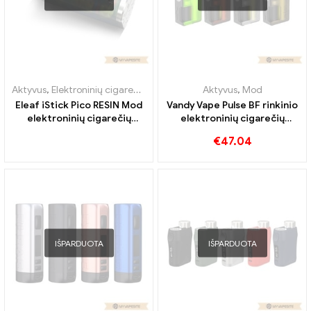
Aktyvus
,
Elektroninių cigarečių priedai
,
Mod
Aktyvus
,
Mod
Eleaf iStick Pico RESIN Mod
Vandy Vape Pulse BF rinkinio
elektroninių cigarečių
elektroninių cigarečių
didmeninė prekyba 丨
didmeninė prekyba丨
€
47.04
Custom
Custom
IŠPARDUOTA
IŠPARDUOTA