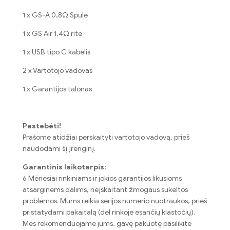
1 x GS-A 0,8Ω Spule
1 x GS Air 1,4Ω ritė
1 x USB tipo C kabelis
2 x Vartotojo vadovas
1 x Garantijos talonas
Pastebėti!
Prašome atidžiai perskaityti vartotojo vadovą, prieš
naudodami šį įrenginį.
Garantinis laikotarpis:
6 Mėnesiai rinkiniams ir jokios garantijos likusioms
atsarginėms dalims, neįskaitant žmogaus sukeltos
problemos. Mums reikia serijos numerio nuotraukos, prieš
pristatydami pakaitalą (dėl rinkoje esančių klastočių).
Mes rekomenduojame jums, gavę pakuotę pasilikite