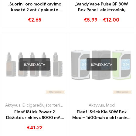
„Suorin“ oro modifikavimo
„Vandy Vape Pulse BF 80W
kasetė 2 vnt / pakuotė
Box Panel“ elektroninių
elektroninių cigarečių
cigarečių didmeninė
€
2.65
€
5.99
–
€
12.00
didmeninė prekyba 丨
prekyba 丨Customed
Custom
IŠPARDUOTA
IŠPARDUOTA
Aktyvus
,
E-cigarečių starteris
,
Mod
Aktyvus
,
Mod
Eleaf iStick Power 2
Eleaf iStick Kia 50W Box
Dėžutės rinkinys 5000 mAh
Mod – 1600mah elektroninių
elektroninių cigarečių
cigarečių didmeninė
€
41.22
didmeninė prekyba 丨
prekyba 丨Custom
Custom