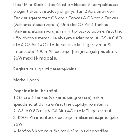
Eleaf Mini iStick 2
Box Kit ist ein kleines
& kompaktiškas
elegantiškos išvaizdos įrenginys. Turi 2
Versionen von
Tank ausgestattet
: GS oro 4 Tankas & GS oro 4 Tankas
(Vaikams atspari versija).
Und der GS Air
4 Tankas
(Vaikams atspari versija)
nimmt press-to open
& Viršutinė
užpildymo sistema. Jie abu yra suderinami su GS-A 0,8Ω
ritė & GS Air 1.4Ω ritė, kurie tinka MTL garavimui. Su
įmontuota 1100 mAh baterija, Įrenginys gali pasiekti iki
25W max išėjimo galią.
Registruotis, gauti geresnę kainą
Marke: Lapas
Pagrindiniai bruožai:
1. GS oro 4 Tankas (vaikams saugi versija) reikia
spaudimo atidaryti & Viršutinė užpildymo sistema
2. GS-A 0,8Ω ritė & GS Air 1,4Ω ritė MTL garavimui
3. 1100mAh įmontuota baterija, maksimali išėjimo galia
25W
4. Mažas & kompaktiška struktūra, su elegantiška