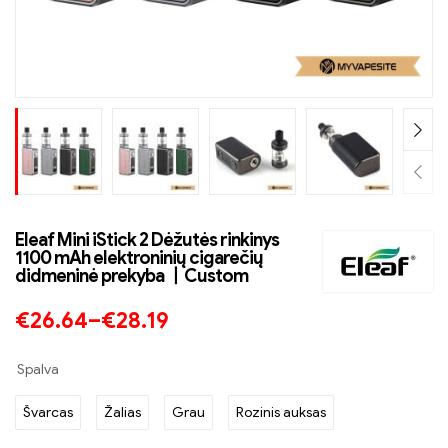
Eleaf Mini iStick 2 Dėžutės rinkinys
1100 mAh elektroninių cigarečių
didmeninė prekyba 丨Custom
€
26.64
–
€
28.19
Spalva
Švarcas
Žalias
Grau
Rozinis auksas