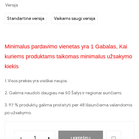
Versija
Standartinė versija
Vaikams saugi versija
Minimalus pardavimo vienetas yra 1 Gabalas, Kai
kuriems produktams taikomas minimalus užsakymo
kiekis
1. Visos prekės yra visiškai naujos.
2. Galima naudoti daugiau nei 50 Šalys ir regionai siunčiami.
3. 97 % produktų galima pristatyti per 48 Išsiunčiama valandomis
po užsakymo.
-
+
Į KREPŠELĮ