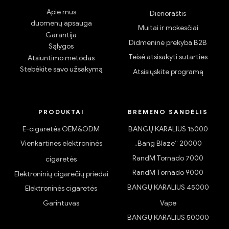
Apie mus
Dienoraštis
duomenų apsauga
Muitai ir mokesčiai
Garantija
Didmeninė prekyba B2B
Sąlygos
Teisė atsisakyti sutarties
Atsiuntimo metodas
Stebėkite savo užsakymą
Atsisiųskite programą
PRODUKTAI
BRĖMENO SANDĖLIS
E-cigaretės OEM&ODM
BANGŲ KARALIUS 15000
Vienkartinės elektroninės
„Bang Blaze“ 20000
RandM Tornado 7000
cigaretės
RandM Tornado 9000
Elektroninių cigarečių priedai
BANGŲ KARALIUS 45000
Elektroninės cigaretės
Garintuvas
Vape
BANGŲ KARALIUS 50000