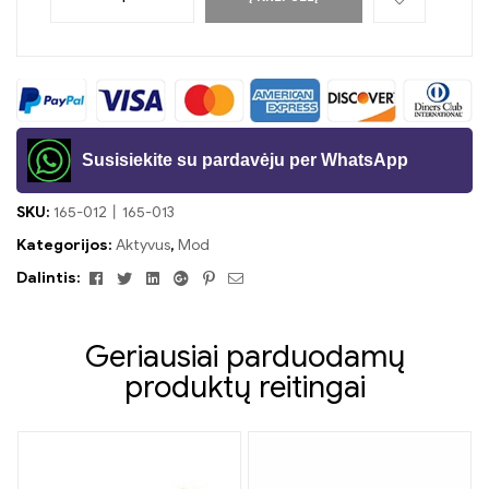
Susisiekite su pardavėju per WhatsApp
SKU:
165-012
丨165-013
Kategorijos:
Aktyvus
,
Mod
Facebook
Twitter
Linkedin
Google+
Pinterest
El.
Dalintis:
paštas
Geriausiai parduodamų
produktų reitingai