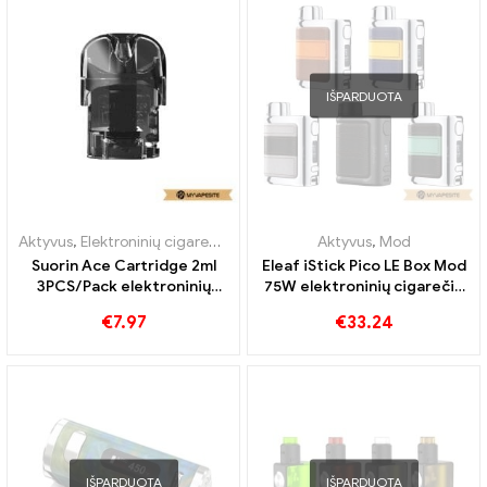
IŠPARDUOTA
Aktyvus
,
Elektroninių cigarečių priedai
,
Garintuvas
Aktyvus
,
Mod
Suorin Ace Cartridge 2ml
Eleaf iStick Pico LE Box Mod
3PCS/Pack elektroninių
75W elektroninių cigarečių
cigarečių didmeninė
didmeninė prekyba 丨
€
7.97
€
33.24
prekyba丨Custom
Custom
IŠPARDUOTA
IŠPARDUOTA