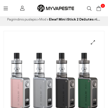
0
Myvapesite.de
Pagrindinis puslapis
Mod
Eleaf Mini iStick 2 Dėžutės rinkinys 1100 mAh elektroninių cigarečių didmeninė prekyba 丨Custom