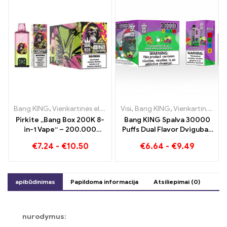
Bang KING
,
Vienkartinės elektroninės cigaretės
Visi
,
Bang KING
,
Vienkartinės elekt
,
Vienkartinės elektroninės cigaretės Lietuva
Pirkite „Bang Box 200K 8-
Bang KING Spalva 30000
in-1 Vape“ – 200.000
Puffs Dual Flavor Dvigubas
Įpūtimai ir 10 Skoniai
malonumas su braškiniais
€
7.24
-
€
10.50
€
6.64
-
€
9.49
kiviais ir rūgščiomis
obuolių avietėmis
apibūdinimas
Papildoma informacija
Atsiliepimai (0)
nurodymus: