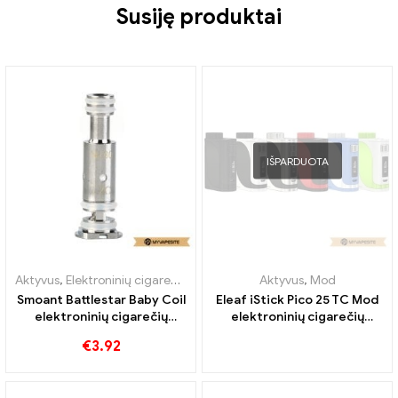
Susiję produktai
IŠPARDUOTA
Aktyvus
,
Elektroninių cigarečių priedai
,
Garintuvas
Aktyvus
,
Mod
Smoant Battlestar Baby Coil
Eleaf iStick Pico 25 TC Mod
elektroninių cigarečių
elektroninių cigarečių
didmeninė prekyba 丨
didmeninė prekyba丨
€
3.92
Custom
Custom