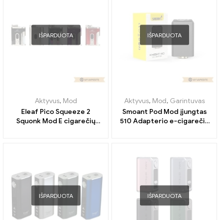
IŠPARDUOTA
IŠPARDUOTA
Aktyvus
,
Mod
Aktyvus
,
Mod
,
Garintuvas
Eleaf Pico Squeeze 2
Smoant Pod Mod įjungtas
Squonk Mod E cigarečių
510 Adapterio e-cigarečių
didmeninė prekyba 丨
didmeninė prekyba 丨
Custom
Custom
IŠPARDUOTA
IŠPARDUOTA