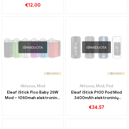
elektroninių cigarečių
rinkinys elektroninių
€
12.00
didmeninė prekyba 丨
cigarečių didmeninė
Custom
prekyba丨Custom
IŠPARDUOTA
IŠPARDUOTA
Aktyvus
,
Mod
Aktyvus
,
Mod
,
Pod
Eleaf iStick Pico Baby 25W
Eleaf iStick P100 Pod Mod
Mod – 1050mah elektroninių
3400mAh elektroninių
cigarečių didmeninė
cigarečių didmeninė
€
34.57
prekyba 丨Custom
prekyba 丨Custom