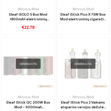
Aktyvus
,
Mod
Aktyvus
,
Mod
Eleaf iSOLO S Box Mod
Eleaf iStick Pico X 75W Box
1800mAh elektroninių
Mod elektroninių cigarečių
cigarečių didmeninė
didmeninė prekyba 丨
€
22.78
prekyba 丨Custom
Custom
IŠPARDUOTA
IŠPARDUOTA
Aktyvus
,
Mod
Aktyvus
,
Mod
Eleaf iStick QC 200W Box
Eleaf iStick Pico 2 Vaikams
Mod – 5000mah
atsparios versijos dėžutės