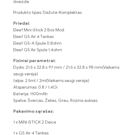
išvaizda
Produkto tipas: Dėžutė-Komplektas
Priedai:
Eleaf Mini iStick 2 Box Mod
Eleaf GS Air 4 Tankas
Eleaf GS-A Spule 0.8ohm
Eleaf GS Air Spule 1.4ohm
Fiziniai parametrai:
Dydis: 21.5 x 32.8 x 97 mm / 21.5 x 32.8 x 98 mm(Vaikams
saugi versija)
talpa: 2.5ml / 2ml(Vaikams saugi versija)
Atsparumas: 0.8 / 1.4Oi
Baterija: 1100mAh
Spalva: Švarcas, Žalias, Grau, Rozinis auksas
Pakavimo sąrašas:
1 x MiNi iSTICK 2
Deice
1 x GS Air 4 Tankas