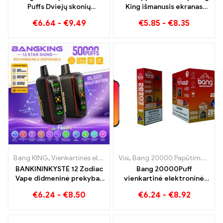
Puffs Dviejų skonių
King išmanusis ekranas
vienkartinis prietaisas
15000 Puff Neprilygstama
€
6.64
-
€
9.49
€
5.85
-
€
8.35
Puikus mėlynių aviečių ir
garinimo patirtis, kupina
persikų mango arbūzo
šviežių skonių
derinys
Bang KING
,
Vienkartinės elektroninės cigaretės
Visi
,
Bang 20000 Papūtimai
,
Vienkartinės elekt
,
Ban
BANKININKYSTĖ 12 Zodiac
Bang 20000Puff
Vape didmeninė prekyba |
vienkartinė elektroninė
50.000 Papūtimai
cigaretė mėlynių arbūzo
€
6.24
-
€
8.50
€
6.24
-
€
8.92
skonio ir dvigubo tinklelio