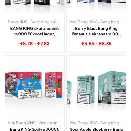
Bang KING
,
Bang King 15000 Papūtimai
Visi
,
Bang KING
,
Vienkartinė elektroninė c
,
Bang King išmanusis ekranas 15000 Puff
BANG KING skaitmeninis
„Berry Blast Bang King“
15000 Pūkuoti lagerį
išmanusis ekranas 15000
Bremene 15000
Pūksta naujos kartos
€
5.78
-
€
7.83
€
5.85
-
€
8.35
Mėgavimasis be traukinių
vienkartinė elektroninė
cigaretė
Visi
,
Bang KING
,
Vienkartinės elektroninės cigaretės Lietuva
Visi
,
Bang KING
,
Bang King išmanusis ekranas 15000 Puff
,
Vienk
Bang KING Spalva 30000
Sour Apple Blueberry Bang