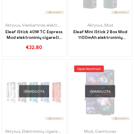
Aktyvus
,
Vienkartinės elektroninės cigaretės Belgija
Aktyvus
,
,
Mod
Vienkartinės el
Eleaf iStick 40W TC Express
Eleaf Mini iStick 2 Box Mod
Mod elektroninių cigarečių
1100mAh elektroninių
didmeninė prekyba 丨
cigarečių didmeninė
€
32.80
Custom
prekyba 丨Custom
Išpardavimas!
IŠPARDUOTA
IŠPARDUOTA
Aktyvus
,
Elektroninių cigarečių priedai
,
Mod
Mod
,
Garintuvas
,
Garintuvas