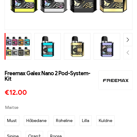
Freemax Galex Nano 2 Pod-System-
Kit
€
12.00
Maitse
Must
Hõbedane
Roheline
Lilla
Kuldne
Sinine
Oranž
Roosa