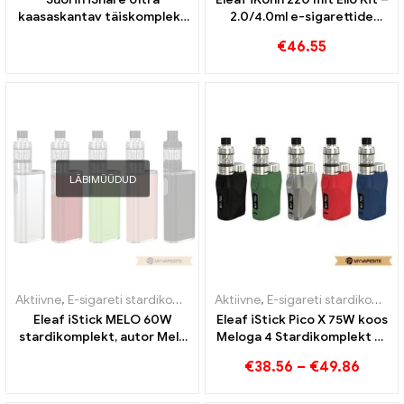
kaasaskantav täiskomplekt
2.0/4.0ml e-sigarettide
koos Power Bankiga e-
hulgimüük丨Kohandatud
€
46.55
sigarettide hulgimüük丨
Kohandatud
LÄBIMÜÜDUD
Aktiivne
,
E-sigareti stardikomplekt
Aktiivne
,
E-sigareti stardikomplekt
Eleaf iStick MELO 60W
Eleaf iStick Pico X 75W koos
stardikomplekt, autor Melo
Meloga 4 Stardikomplekt E-
4 D22 e-sigarettide
sigarettide hulgimüük丨
€
38.56
–
€
49.86
hulgimüük丨Kohandatud
Kohandatud