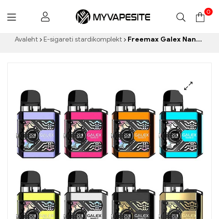
0
Myvapesite.de
Avaleht
E-sigareti stardikomplekt
Freemax Galex Nano 2 Pod-System-Kit