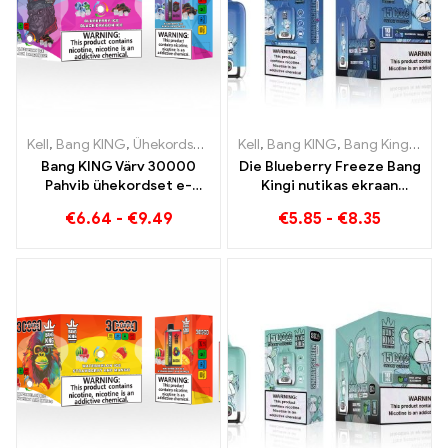
Kell
,
Bang KING
,
Ühekordsed e-sigaretid Leedu
Kell
,
Bang KING
,
Ühekordsed e-sig
,
Bang Kingi nutikas ekraan 15000 Puff
Bang KING Värv 30000
Die Blueberry Freeze Bang
Pahvib ühekordset e-
Kingi nutikas ekraan
sigaretti Kvaliteetne
15000 Puff pakub maitsvat
€
6.64
-
€
9.49
€
5.85
-
€
8.35
nauding maitsetega
Blueberry Ice ja Black
Dragon Ice