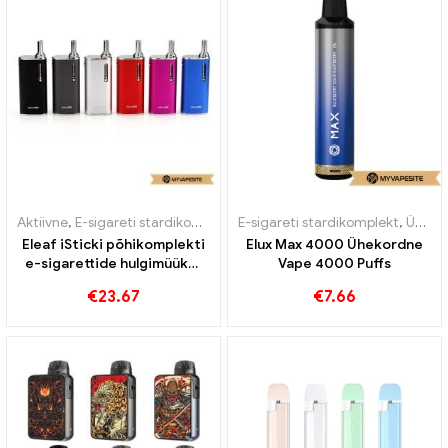
Aktiivne
,
E-sigareti stardikomplekt
E-sigareti stardikomplekt
,
Ühekordsed e-sigaretid
Eleaf iSticki põhikomplekti
Elux Max 4000 Ühekordne
e-sigarettide hulgimüük丨
Vape 4000 Puffs
Kohandatud
€
23.67
€
7.66