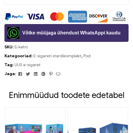
Võtke müüjaga ühendust WhatsAppi kaudu
SKU:
Ei kehti
Kategooriad:
E-sigareti stardikomplekt
,
Pod
Tag:
UUS e-sigaret
Facebook
Twitter
Linkedin
Google+
Pinterest
Meil
Jaga:
Enimmüüdud toodete edetabel