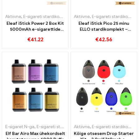
Aktiivne
,
E-sigareti stardikomplekt
,
Aktiivne
Mod
,
E-sigareti stardikomplekt
Eleaf iStick Power 2 Box Kit
Eleaf iStick Pico 25 minu
5000mAh e-sigarettide
ELLO stardikomplekt –
hulgimüük丨Kohandatud
2.0ml e-sigarettide
€
41.22
€
42.56
hulgimüük丨Kohandatud
E-sigaret N-ga
,
E-sigareti stardikomplekt
Aktiivne
,
Ühekordsed e-sigaretid
,
E-sigareti stardikomplekt
Elf Bar Airo Max ühekordselt
Kõige otsesem Drop Starter