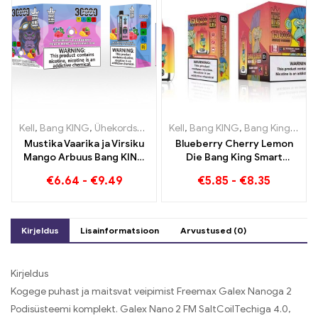
Kell
,
Bang KING
,
Ühekordsed e-sigaretid Leedu
Kell
,
Bang KING
,
Ühekordsed e-sig
,
Bang Kingi nutikas ekraan 15000 Puff
Mustika Vaarika ja Virsiku
Blueberry Cherry Lemon
Mango Arbuus Bang KING
Die Bang King Smart
värv 30000 Ühekordselt
ekraan 15000 Puffs
€
6.64
-
€
9.49
€
5.85
-
€
8.35
kasutatavad e-sigaretid
Ülevaade uuenduslikust
kahekordse maitsega
ühekordsest e-sigaretist
ühekordselt kasutatav
seade Ideaalne
Kirjeldus
Lisainformatsioon
Arvustused (0)
kombinatsioon
Kirjeldus
Kogege puhast ja maitsvat veipimist Freemax Galex Nanoga 2
Podisüsteemi komplekt. Galex Nano 2 FM SaltCoilTechiga 4.0,