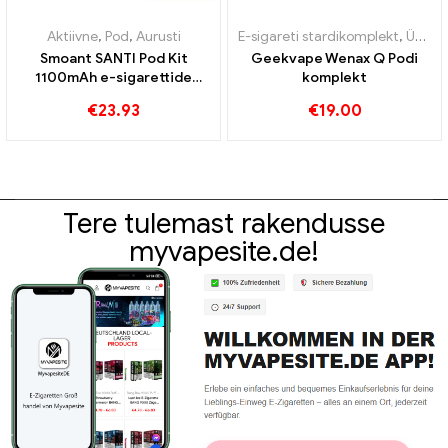
Aktiivne
,
Pod
,
Aurusti
E-sigareti stardikomplekt
,
Ühekordsed e-sigaretid
Smoant SANTI Pod Kit
Geekvape Wenax Q Podi
1100mAh e-sigarettide
komplekt
hulgimüük丨Kohandatud
€
23.93
€
19.00
Tere tulemast rakendusse
myvapesite.de!