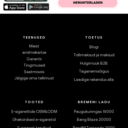
TEENUSED
TOETUS
Meist
Blogi
andmekaitse
Tollimaksud ja maksud
Garantii
Hulgimüük B2B
Tingimused
Taganemisõigus
Saatmisviis
Jälgige oma tellimust
Laadige rakendus alla
TOOTED
BREMENI LADU
E-sigarettide OEM&ODM
Paugukuningas 15000
Ühekordsed e-sigaretid
Bang Blaze 20000
E-sigareti tarvikud
RandM Tornaado 7000