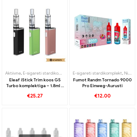
Aktiivne
,
E-sigareti stardikomplekt
E-sigareti stardikomplekt
,
Nikotiiniga ühekordne e-sigaret
Eleaf iStick Trim koos GS
Fumot Randm Tornado 9000
Turbo komplektiga – 1.8ml &
Pro Einweg-Aurusti
1800mah e-sigarettide
€
25.27
€
12.00
hulgimüük 丨 Kohandatud