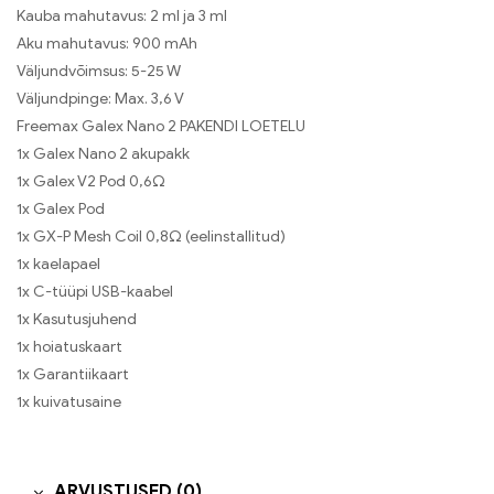
Kauba mahutavus: 2 ml ja 3 ml
Aku mahutavus: 900 mAh
Väljundvõimsus: 5-25 W
Väljundpinge: Max. 3,6 V
Freemax Galex Nano 2 PAKENDI LOETELU
1x Galex Nano 2 akupakk
1x Galex V2 Pod 0,6Ω
1x Galex Pod
1x GX-P Mesh Coil 0,8Ω (eelinstallitud)
1x kaelapael
1x C-tüüpi USB-kaabel
1x Kasutusjuhend
1x hoiatuskaart
1x Garantiikaart
1x kuivatusaine
ARVUSTUSED (0)