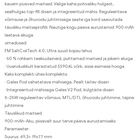
kauem püsivad maitsed. Valige kahe potivaliku hulgast,
sealhulgas top-fill disain ja integreeritud mähis. Reguleeritava
võimsuse ja õhuvoolu juhtimisega saate iga kord saavutada
täiusliku maitseprofiili. Nautige kogu päeva aurustamist 900 mAh
laetava akuga.
omadused:
FM SaltCoilTech 4.0, Ultra suust kopsu lahus
· 50 % rohkem teekiudaineid, puhtamad maitsed ja pikem eluiga
· Uuenduslikult karastatud SS904L võrk, sisse esimese hooga
Kaks komplekti ühes komplektis
· Galex Pod vahetatava mähisega, Pealt täitev disain
· Integreeritud mähisega Galex V2 Pod, külgtäite disain
5-25W reguleeritav võimsus, MTL/DTL õhuvoolu juhtimine, täpne
juhtimine
Täiuslikud maitsed
900-mAh-Aku, piisavalt suur terve päeva aurustamiseks
Parameeter:
Suurus: 49,3× 19x77 mm