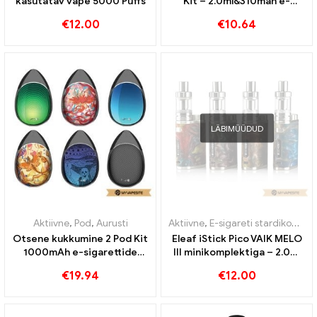
kasutatav vape 5000 Puffs
Kit – 2.0ml&310mah e-
sigarettide hulgimüük 丨
€
12.00
€
10.64
Kohandatud
LÄBIMÜÜDUD
Aktiivne
,
Pod
,
Aurusti
Aktiivne
,
E-sigareti stardikomplekt
Otsene kukkumine 2 Pod Kit
Eleaf iStick Pico VAIK MELO
1000mAh e-sigarettide
III minikomplektiga – 2.0ml
hulgimüük丨Kohandatud
e-sigarettide hulgimüük丨
€
19.94
€
12.00
Kohandatud