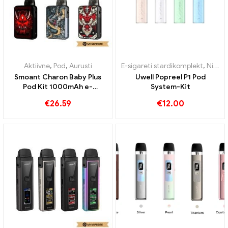
Aktiivne
,
Pod
,
Aurusti
E-sigareti stardikomplekt
,
Nikotiiniga ühekordne e-sigaret
Smoant Charon Baby Plus
Uwell Popreel P1 Pod
Pod Kit 1000mAh e-
System-Kit
sigarettide hulgimüük丨
€
26.59
€
12.00
Kohandatud