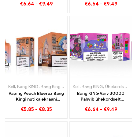
€
6.64
-
€
9.49
€
6.64
-
€
9.49
kombinatsioon mustika
täis maitseid koos
vaarika ja virsiku mango
Strawberry Watermelon ja
arbuusist
Kiwi Passion Fruit Guavaga
Kell
,
Bang KING
,
Bang Kingi nutikas ekraan 15000 Puff
Kell
,
Bang KING
,
Ühekordsed e-sigaretid Leedu
,
Ühekordsed
Vaping Peach Blueraz Bang
Bang KING Värv 30000
Kingi nutika ekraani
Pahvib ühekordselt
tulevik 15000 Puff
kasutatav e-sigaret
€
5.85
-
€
8.35
€
6.64
-
€
9.49
Ideaalne segu magusast
maasikaarbuusist ja
värskendavast
viinamarjajääst