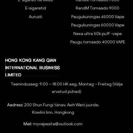
E-sigaretid
RandM Tornaado 9000
Aurusti
Paugukuningas 45000 Vape
Paugukuningas 50000 Vape
Nexa ultra 50k puff -vape
Paugu tornaado 40000 VAPE
Teenindusaeg: 9:00 – 18:00 HK aeg, Montag – Freitag (Välja
arvatud pühad)
Aadress:
200 Shun Fungi tänav, Awh Wani juurde,
Kowlini linn, Hongkong
Meil:
myvapesite@outlook.com