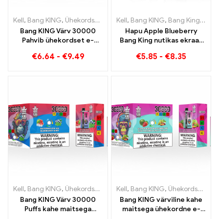
Kell
,
Bang KING
,
Ühekordsed e-sigaretid Leedu
Kell
,
Bang KING
,
Ühekordsed e-sig
,
Bang Kingi nutikas ekraan 15000 Puff
Bang KING Värv 30000
Hapu Apple Blueberry
Pahvib ühekordset e-
Bang King nutikas ekraan
sigaretti. Ideaalne kooslus
15000 Puff Võrratu
€
6.64
-
€
9.49
€
5.85
-
€
8.35
lahedast arbuusijäätisest
veipimiskogemus täis
ja troopilisest
värskeid maitseid
maasikamangost
Kell
,
Bang KING
,
Ühekordsed e-sigaretid Leedu
Kell
,
Bang KING
,
Ühekordsed e-sig
,
Ühekordsed e-sigaretid Leedu
Bang KING Värv 30000
Bang KING värviline kahe
Puffs kahe maitsega
maitsega ühekordne e-
ühekordne seade Täiuslik
sigaret 30000 Rongid on