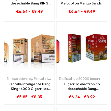
desechable Bang KING
Melocotón Mango Sandía
Color de doble sabor
Bang KING color 30000
€
6.64
-
€
9.49
€
6.64
-
€
9.49
30000 Trenes llenos de
Puffs CIGARRILLOS
sabor con Fresa Sandía y
ELECTRÓNICOS
Kiwi Maracuyá Guayaba
DESECHABLES Dispositivo
desechable de doble
sabor La combinación
perfecta
En
,
explosión rey
,
Pantalla inteligente Bang King 15000 Soplo
En
,
Estallido 20000 bocanadas
,
Ciga
,
e
Pantalla inteligente Bang
Cigarrillo electrónico
King 15000 Cigarrillos
desechable Bang
electrónicos desechables
20000Puff con sabor a
€
5.85
-
€
8.35
€
6.24
-
€
8.92
Puff Peach Freeze
sandía y arándano y malla
dual