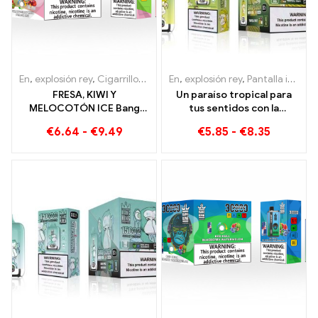
En
,
explosión rey
,
Cigarrillos electrónicos desechables Lituania
En
,
explosión rey
,
Pantalla inteligente Bang King 15000 Soplo
,
Cig
FRESA, KIWI Y
Un paraíso tropical para
MELOCOTÓN ICE Bang
tus sentidos con la
KING Color 30000
pantalla inteligente
€
6.64
-
€
9.49
€
5.85
-
€
8.35
Cigarrillo electrónico
Tropical Fruit Bang King
desechable Puffs: sabor
15000 Soplo
dual para una experiencia
de vapeo única