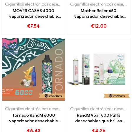
Cigarrillos electrónicos desechables
Cigarrillos electrónicos desechables
MOVER CASAS 4000
Mother Roller 650
vaporizador desechable
vaporizador desechable
4000 bocanadas
650 bocanadas
€
7.54
€
12.00
Cigarrillos electrónicos desechables
Cigarrillos electrónicos desechables
Tornado RandM 6000
RandM Vbar 800 Puffs
vaporizador desechable
desechables que brillan
6000 bocanadas
intensamente
€
6.43
€
4.26