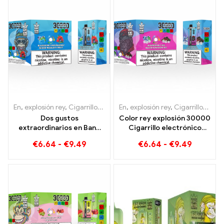
En
,
explosión rey
,
Cigarrillos electrónicos desechables Lituania
En
,
explosión rey
,
Cigarrillos electrónicos desechables Lituania
,
Cig
Dos gustos
Color rey explosión 30000
extraordinarios en Bang
Cigarrillo electrónico
KING Color 30000 Puffs E-
desechable Puffs Disfrute
€
6.64
-
€
9.49
€
6.64
-
€
9.49
Zigarette Arándano
de alta calidad con los
Frambuesa Mixto y Fruta
sabores Blueberry Ice y
Moho
Black Dragon Ice