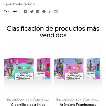
cigarrillo electrónico
Facebook
Gorjeo
LinkedIn
Google+
Pinterest
Correo
Compartir:
electrónico
Clasificación de productos más
vendidos
En
,
explosión rey
,
Cigarrillos electrónicos desechables Lituania
En
,
explosión rey
,
Cigarrillos electrónicos desechables Lituania
,
Cig
Cigarrillo electrónico
Arándano Frambuesa y