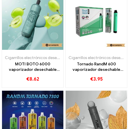
Cigarrillos electrónicos desechables
,
Cigarrillos electrónicos desec
Cigarrillos electrónicos desechables
MOTI BOTO 6000
Tornado RandM 600
vaporizador desechable
vaporizador desechable
6000 bocanadas
600 bocanadas
€
8.62
€
3.95