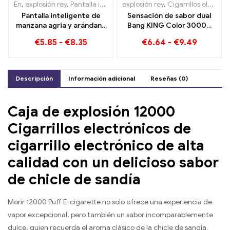
En
,
explosión rey
,
Pantalla inteligente Bang King 15000 Soplo
explosión rey
,
Cigarrillos electrónicos desechables
,
Ciga
Pantalla inteligente de
Sensación de sabor dual
manzana agria y arándano
Bang KING Color 30000
Bang King 15000 Puff Una
Puffs Red Bull y Blueberry
€
5.85
-
€
8.35
€
6.64
-
€
9.49
experiencia de vapeo
Sandía 30000 Cigarrillo
incomparable y llena de
electrónico desechable
sabores frescos
Puffs
Descripción
Información adicional
Reseñas (0)
Caja de explosión 12000
Cigarrillos electrónicos de
cigarrillo electrónico de alta
calidad con un delicioso sabor
de chicle de sandía
Morir 12000 Puff E-cigarette no solo ofrece una experiencia de
vapor excepcional, pero también un sabor incomparablemente
dulce, quien recuerda el aroma clásico de la chicle de sandía.