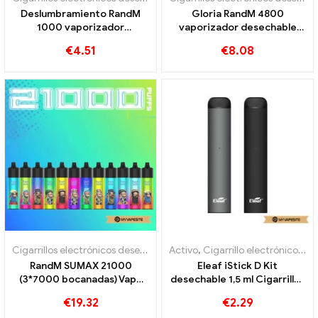
Deslumbramiento RandM
Gloria RandM 4800
1000 vaporizador
vaporizador desechable
desechable 1000
4800 bocanadas
€
4.51
€
8.08
bocanadas
Cigarrillos electrónicos desechables
Activo
,
Cigarrillo electrónico desechable con nicotina.
RandM SUMAX 21000
Eleaf iStick D Kit
(3*7000 bocanadas) Vape
desechable 1,5 ml Cigarrillos
desechable con capacidad
electrónicos desechables al
€
19.32
€
2.29
de flujo de aire
por mayor 丨 Personalizado