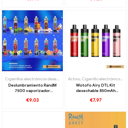
Cigarrillos electrónicos desechables
Activo
,
Cigarrillo electrónico desechable con nicotina.
Deslumbramiento RandM
Wotofo Airy DTL Kit
7500 vaporizador
desechable 850mAh
desechable 7500
Cigarrillos electrónicos
€
9.03
€
7.97
bocanadas
desechables al por mayor 丨
Personalizado