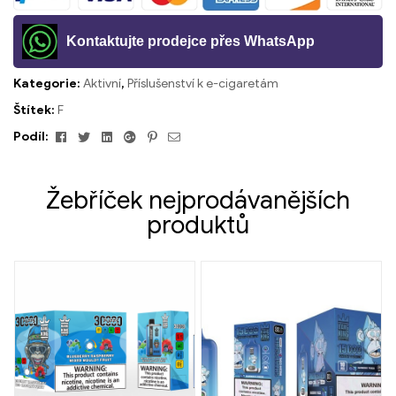
Kontaktujte prodejce přes WhatsApp
Kategorie:
Aktivní
,
Příslušenství k e-cigaretám
Štítek:
F
Facebook
Cvrlikání
Linkedin
Google+
Pinterest
E-
Podíl:
mailem
Žebříček nejprodávanějších
produktů