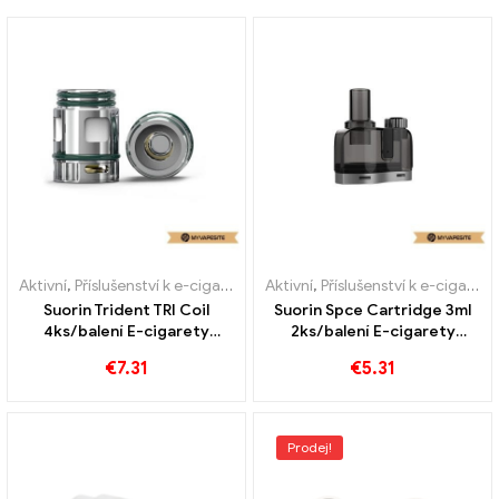
Aktivní
,
Příslušenství k e-cigaretám
,
Aktivní
Výparník
,
Příslušenství k e-cigaretám
Suorin Trident TRI Coil
Suorin Spce Cartridge 3ml
4ks/balení E-cigarety
2ks/balení E-cigarety
Velkoobchod丨Vlastní
Velkoobchod丨Vlastní
€
7.31
€
5.31
Prodej!