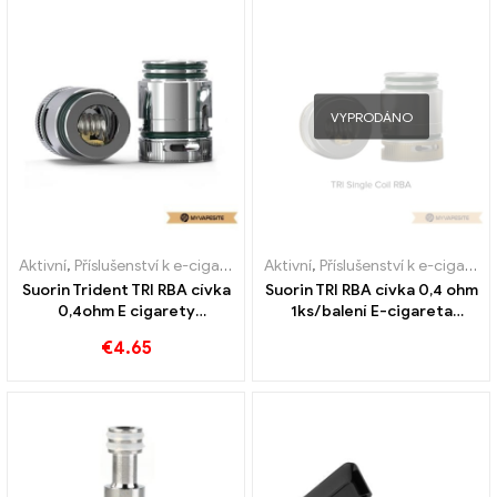
VYPRODÁNO
Aktivní
,
Příslušenství k e-cigaretám
,
Aktivní
Výparník
,
Příslušenství k e-cigaretám
Suorin Trident TRI RBA cívka
Suorin TRI RBA cívka 0,4 ohm
0,4ohm E cigarety
1ks/balení E-cigareta
velkoobchodní prodej na
velkoobchodní
€
4.65
zakázku