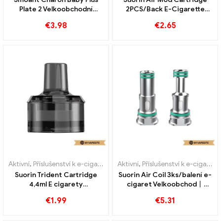
Plate 2 Velkoobchodní
2PCS/Back E-Cigarette
prodej e-cigaret kus/balení
Velkoobchod丨Vlastní
€
3.98
€
2.65
丨Vlastní
Aktivní
,
Příslušenství k e-cigaretám
,
Aktivní
Výparník
,
Příslušenství k e-cigaretám
Suorin Trident Cartridge
Suorin Air Coil 3ks/balení e-
4,4ml E cigarety
cigaret Velkoobchod丨
velkoobchodní 丨Vlastní
Vlastní
€
1.99
€
5.31