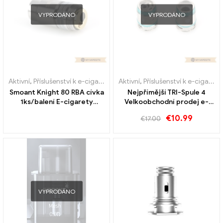
VYPRODÁNO
VYPRODÁNO
Aktivní
,
Příslušenství k e-cigaretám
,
Aktivní
Výparník
,
Příslušenství k e-cigaretám
Smoant Knight 80 RBA cívka
Nejpřímější TRI-Spule 4
1ks/balení E-cigarety
Velkoobchodní prodej e-
velkoobchodní – na zakázku
cigaret kus/balení丨Vlastní
€
10.99
€
17.00
VYPRODÁNO