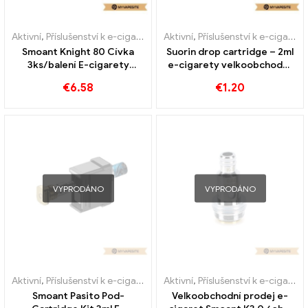
Aktivní
,
Příslušenství k e-cigaretám
,
Aktivní
Výparník
,
Příslušenství k e-cigaretám
Smoant Knight 80 Cívka
Suorin drop cartridge – 2ml
3ks/balení E-cigarety
e-cigarety velkoobchod丨
Velkoobchod丨Vlastní
Vlastní
€
6.58
€
1.20
VYPRODÁNO
VYPRODÁNO
Aktivní
,
Příslušenství k e-cigaretám
,
Aktivní
Výparník
,
Příslušenství k e-cigaretám
Smoant Pasito Pod-
Velkoobchodní prodej e-