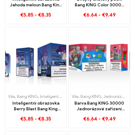
Jahoda meloun Bang King
Bang KING Color 30000
15000 Puff Užijte si
Puffs Red Bull a Blueberry
€
5.85
-
€
8.35
€
6.64
-
€
9.49
uvolňující potěšení z
Meloun 30000
ovoce
Jednorázová e-cigareta
bafne
Vše
,
Bang KING
,
Inteligentní obrazovka Bang King 15000 Puff
Vše
,
Bang KING
,
Jednorázové e-cigarety Litva
,
Jedn
Inteligentní obrazovka
Barva Bang KING 30000
Berry Blast Bang King
Jednorázové zařízení
15000 Vyfoukne
Puffs Dual Flavour
€
5.85
-
€
8.35
€
6.64
-
€
9.49
jednorázovou e-cigaretu
Dokonalá kombinace
nové generace
borůvky, maliny a melounu
broskvové mango