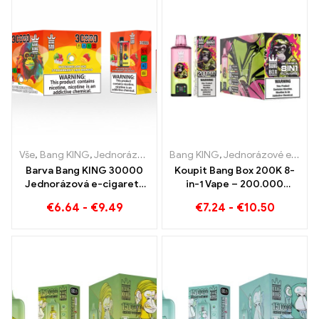
Vše
,
Bang KING
,
Jednorázové e-cigarety Litva
Bang KING
,
Jednorázové e-cigarety
,
Jednorázové e-ci
Barva Bang KING 30000
Koupit Bang Box 200K 8-
Jednorázová e-cigareta
in-1 Vape – 200.000
bafne. Dokonalá
Obláčky a 10 Příchutě
€
6.64
-
€
9.49
€
7.24
-
€
10.50
kombinace chladivé
melounové zmrzliny a
tropického jahodového
manga