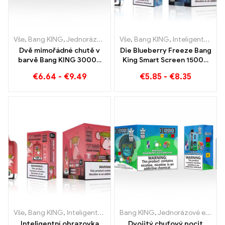
Vše
,
Bang KING
,
Jednorázové e-cigarety Litva
Vše
,
Bang KING
,
Jednorázové e-ci
,
Inteligentní obrazovka Bang King 15000 Puff
Dvě mimořádné chutě v
Die Blueberry Freeze Bang
barvě Bang KING 30000
King Smart Screen 15000
Puffs E-Zigarette Borůvka
Puff nabízí vynikající
€
6.64
-
€
9.49
€
5.85
-
€
8.35
Malina Smíšené und
Plesnivé ovoce
Vše
,
Bang KING
,
Inteligentní obrazovka Bang King 15000 Puff
Bang KING
,
Jednorázové e-cigarety
,
Jedn
Inteligentní obrazovka
Dvojitý chuťový pocit