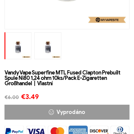
Vandy Vape Superfine MTL Fused Clapton Prebuilt
Spule Ni80 1,24 ohm 10ks/Pack E-Zigaretten
Großhandel丨Vlastní
€
3.49
€
6.00
Vyprodáno