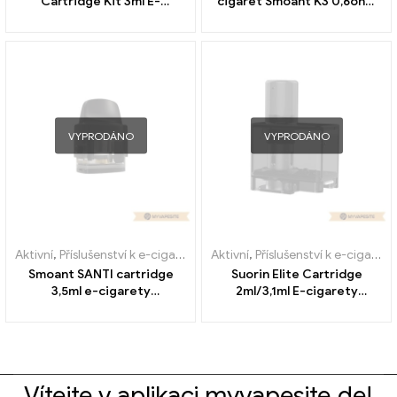
Cartridge Kit 3ml E-
cigaret Smoant K3 0,6ohm
cigarety Velkoobchod丨
3ks/balení na zakázku
Vlastní
VYPRODÁNO
VYPRODÁNO
Aktivní
,
Příslušenství k e-cigaretám
,
Aktivní
Výparník
,
Příslušenství k e-cigaretám
Smoant SANTI cartridge
Suorin Elite Cartridge
3,5ml e-cigarety
2ml/3,1ml E-cigarety
velkoobchodní 丨Vlastní
velkoobchodní prodej na
zakázku
Vítejte v aplikaci myvapesite.de!