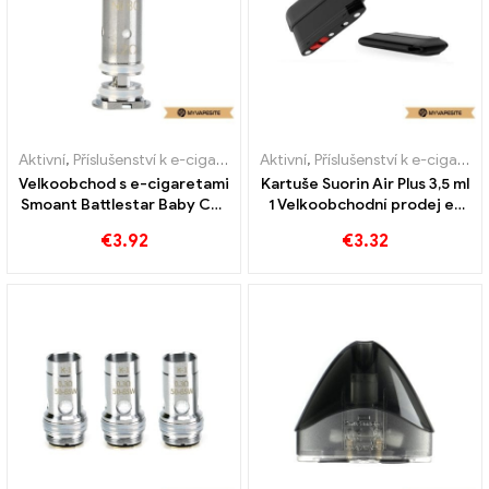
Aktivní
,
Příslušenství k e-cigaretám
,
Aktivní
Výparník
,
Příslušenství k e-cigaretám
Velkoobchod s e-cigaretami
Kartuše Suorin Air Plus 3,5 ml
Smoant Battlestar Baby Coil
1 Velkoobchodní prodej e-
丨 Vlastní
cigaret kus/balení丨Vlastní
€
3.92
€
3.32