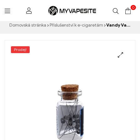
0
Myvapesite.de
Domovská stránka
Příslušenství k e-cigaretám
Vandy Vape Superfine MTL Fused Clapton Prebuilt Spule Ni80 1,24 ohm 10ks/Pack E-Zigaretten Großhandel丨Vlastní
Prodej!