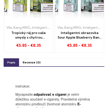
Vše
,
Bang KING
,
Inteligentní obrazovka Bang King 15000 Puff
Vše
,
Bang KING
,
Inteligentní obrazovka Bang King 15000 Puff
,
Jedn
Tropický ráj pro vaše
Inteligentní obrazovka
smysly s chytrou
Sour Apple Blueberry Bang
obrazovkou Tropical Fruit
King 15000 Puff
€
5.85
-
€
8.35
€
5.85
-
€
8.35
Bang King 15000 Puff
Nesrovnatelný zážitek z
vapování plný svěžích
chutí
Popis
Recenze (0)
instrukce:
Myvapesite:
odpařovač e cigaret
je velmi
důležitou součástí e-cigarety, Pravidelná výměna
atomizéru prodlouží životnost atomizéru
E-