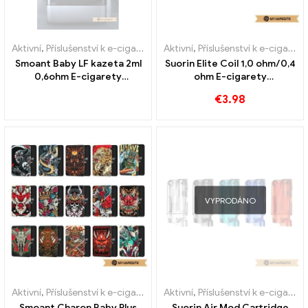
Aktivní
,
Příslušenství k e-cigaretám
,
Aktivní
Výparník
,
Příslušenství k e-cigaretám
Smoant Baby LF kazeta 2ml
Suorin Elite Coil 1,0 ohm/0,4
0,6ohm E-cigarety
ohm E-cigarety
Velkoobchod丨Vlastní
velkoobchodní prodej na
€
3.98
zakázku
VYPRODÁNO
Aktivní
,
Příslušenství k e-cigaretám
,
Aktivní
Výparník
,
Příslušenství k e-cigaretám
Smoant Charon Baby Plus
Suorin Air Mod Cartridge