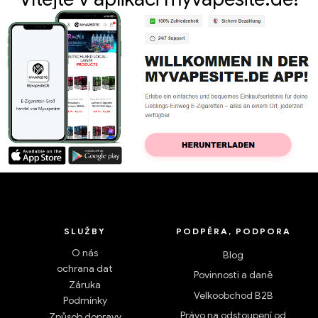
SLUŽBY
PODPĚRA, PODPORA
O nás
Blog
ochrana dat
Povinnosti a daně
Záruka
Velkoobchod B2B
Podmínky
Právo na odstoupení od
Způsob dopravy