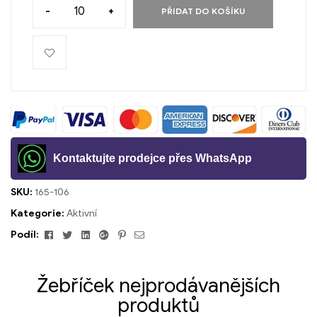
-
+
PŘIDAT DO KOŠÍKU
Kontaktujte prodejce přes WhatsApp
SKU:
165-106
Kategorie:
Aktivní
Facebook
Cvrlikání
Linkedin
Google+
Pinterest
E-
Podíl:
mailem
Žebříček nejprodávanějších
produktů