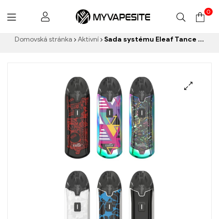
0
Myvapesite.de
Domovská stránka
Aktivní
Sada systému Eleaf Tance Max Pod 1100mAh & 4ml e-cigarety velkoobchod丨Vlastní