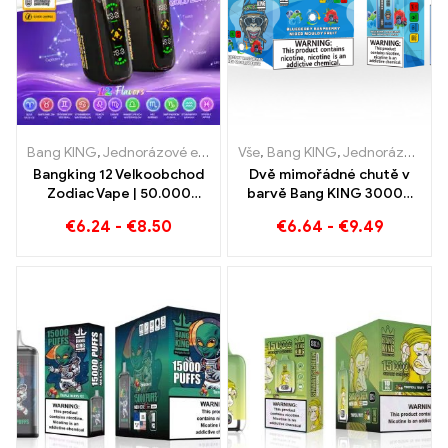
Bang KING
,
Jednorázové e-cigarety
Vše
,
,
Jednorázové e-cigarety Belg
Bang KING
,
Jednorázové e-cigarety Litva
Bangking 12 Velkoobchod
Dvě mimořádné chutě v
Zodiac Vape | 50.000
barvě Bang KING 30000
Obláčky
Puffs E-Zigarette Borůvka
€
6.24
-
€
8.50
€
6.64
-
€
9.49
Malina Smíšené und
Plesnivé ovoce