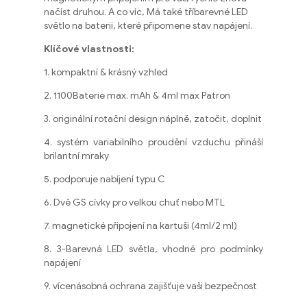
načíst druhou. A co víc, Má také tříbarevné LED
světlo na baterii, které připomene stav napájení.
Klíčové vlastnosti:
1. kompaktní & krásný vzhled
2. 1100Baterie max. mAh & 4ml max Patron
3. originální rotační design náplně, zatočit, doplnit
4. systém variabilního proudění vzduchu přináší
brilantní mraky
5. podporuje nabíjení typu C
6. Dvě GS cívky pro velkou chuť nebo MTL
7. magnetické připojení na kartuši (4ml/2 ml)
8. 3-Barevná LED světla, vhodné pro podmínky
napájení
9. vícenásobná ochrana zajišťuje vaši bezpečnost