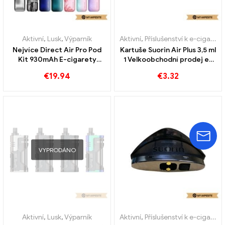
Aktivní
,
Lusk
,
Výparník
Aktivní
,
Příslušenství k e-cigaretám
Nejvíce Direct Air Pro Pod
Kartuše Suorin Air Plus 3,5 ml
Kit 930mAh E-cigarety
1 Velkoobchodní prodej e-
velkoobchodně na zakázku
cigaret kus/balení丨Vlastní
€
19.94
€
3.32
VYPRODÁNO
Aktivní
,
Lusk
,
Výparník
Aktivní
,
Příslušenství k e-cigaretám