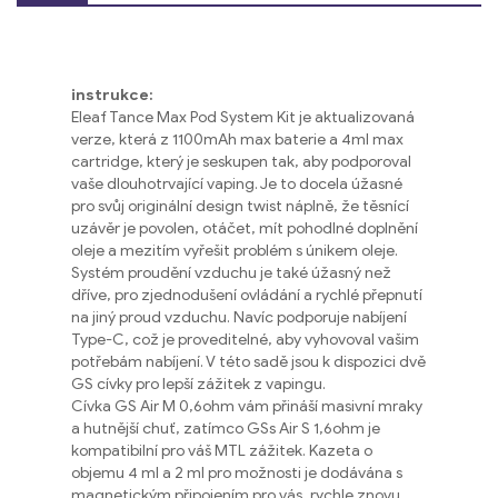
instrukce:
Eleaf Tance Max Pod System Kit je aktualizovaná
verze, která z 1100mAh max baterie a 4ml max
cartridge, který je seskupen tak, aby podporoval
vaše dlouhotrvající vaping. Je to docela úžasné
pro svůj originální design twist náplně, že těsnící
uzávěr je povolen, otáčet, mít pohodlné doplnění
oleje a mezitím vyřešit problém s únikem oleje.
Systém proudění vzduchu je také úžasný než
dříve, pro zjednodušení ovládání a rychlé přepnutí
na jiný proud vzduchu. Navíc podporuje nabíjení
Type-C, což je proveditelné, aby vyhovoval vašim
potřebám nabíjení. V této sadě jsou k dispozici dvě
GS cívky pro lepší zážitek z vapingu.
Cívka GS Air M 0,6ohm vám přináší masivní mraky
a hutnější chuť, zatímco GSs Air S 1,6ohm je
kompatibilní pro váš MTL zážitek. Kazeta o
objemu 4 ml a 2 ml pro možnosti je dodávána s
magnetickým připojením pro vás, rychle znovu