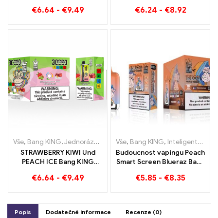
Puffs Red Bull a Blueberry
příchutí vodního melounu a
€
6.64
-
€
9.49
€
6.24
-
€
8.92
Meloun 30000
duální síťkou
Jednorázová e-cigareta
bafne
Vše
,
Bang KING
,
Jednorázové e-cigarety Litva
Vše
,
Bang KING
,
Jednorázové e-ci
,
Inteligentní obrazovka Bang King 15000 Puff
STRAWBERRY KIWI Und
Budoucnost vapingu Peach
PEACH ICE Bang KING
Smart Screen Blueraz Bang
Barva 30000 Jednorázová
King 15000 Puff
€
6.64
-
€
9.49
€
5.85
-
€
8.35
e-cigareta Puffs - Dual
Flavour pro jedinečný
zážitek z vapingu
Popis
Dodatečné informace
Recenze (0)