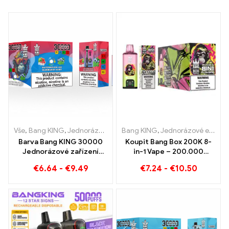
Vše
,
Bang KING
,
Jednorázové e-cigarety Litva
Bang KING
,
Jednorázové e-cigarety
,
Jednorázové e-ci
Barva Bang KING 30000
Koupit Bang Box 200K 8-
Jednorázové zařízení
in-1 Vape – 200.000
Puffs Dual Flavour
Obláčky a 10 Příchutě
€
6.64
-
€
9.49
€
7.24
-
€
10.50
Dokonalá kombinace
borůvky, maliny a melounu
broskvové mango