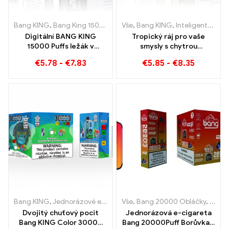
Bang KING
,
Bang King 15000 Obláčky
Vše
,
,
Bang KING
Jednorázová e-cigareta s 
,
Inteligentní obrazovka Bang King 15000 Puff
Digitální BANG KING
Tropický ráj pro vaše
15000 Puffs ležák v
smysly s chytrou
Brémách 15000
obrazovkou Tropical Fruit
€
5.78
-
€
7.83
€
5.85
-
€
8.35
Bezoškolské potěšení
Bang King 15000 Puff
Bang KING
,
Jednorázové e-cigarety
Vše
,
,
Jednorázové e-cigarety Litv
Bang 20000 Obláčky
,
Bang
Dvojitý chuťový pocit
Jednorázová e-cigareta
Bang KING Color 30000
Bang 20000Puff Borůvka s