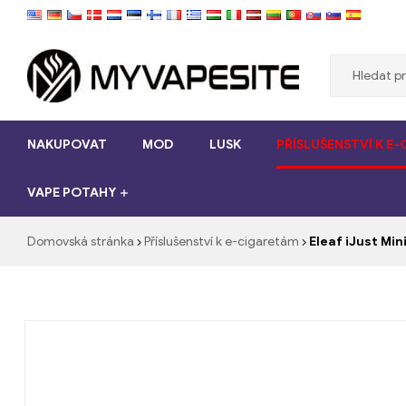
Myvapesite.de
NAKUPOVAT
MOD
LUSK
PŘÍSLUŠENSTVÍ K E
Objednat
e-
VAPE POTAHY
cigarety
levné
online
Domovská stránka
Příslušenství k e-cigaretám
Eleaf iJust Mi
na
myvapesite.de