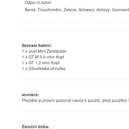
Odpor:0.3ohm
Barva: Trouchnivění, Zelená, Schwarz, duhový, Gunmentá
Seznam balení:
1 x iJust Mini Zerstäuber
1 x GT M 0,6 ohm Kopf
1 x GT 1,2 ohm Kopf
1 x Uživatelská příručka
anotace:
Přečtěte si prosím pozorně návod k použití, před použitím 
Záruční doba: