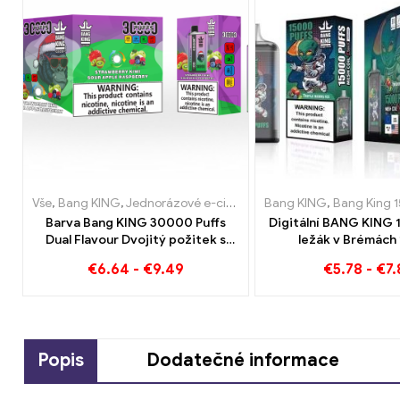
Vše
,
Bang KING
,
Jednorázové e-cigarety Litva
Bang KING
,
Jednorázové e-c
,
Bang King 15
Barva Bang KING 30000 Puffs
Digitální BANG KING 
Dual Flavour Dvojitý požitek s
ležák v Brémách
jahodovým kiwi a kyselým jablkem
Bezoškolské po
€
6.64
-
€
9.49
€
5.78
-
€
7.
a malinou
Popis
Dodatečné informace