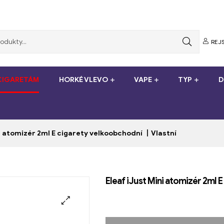
REJS
-CIGARETÁM
HORKÉ VLEVO
VAPE
TYP
D
ni atomizér 2ml E cigarety velkoobchodní 丨Vlastní
Eleaf iJust Mini atomizér 2ml 