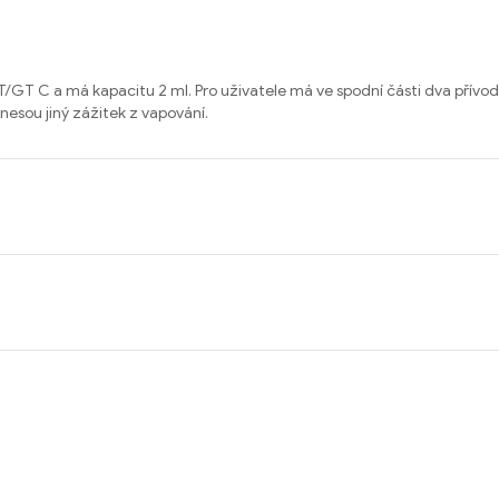
GT/GT C a má kapacitu 2 ml. Pro uživatele má ve spodní části dva přívo
esou jiný zážitek z vapování.