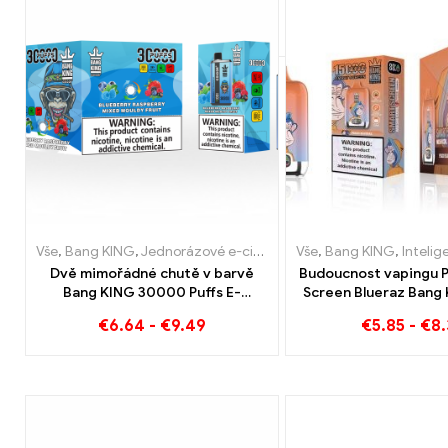
Vše
,
Bang KING
,
Jednorázové e-cigarety Litva
Vše
,
Bang KING
,
Jednorázové e-c
,
Inteligentní obra
Dvě mimořádné chutě v barvě
Budoucnost vapingu 
Bang KING 30000 Puffs E-
Screen Blueraz Bang
Zigarette Borůvka Malina Smíšené
Puff
€
6.64
-
€
9.49
€
5.85
-
€
8.
und Plesnivé ovoce