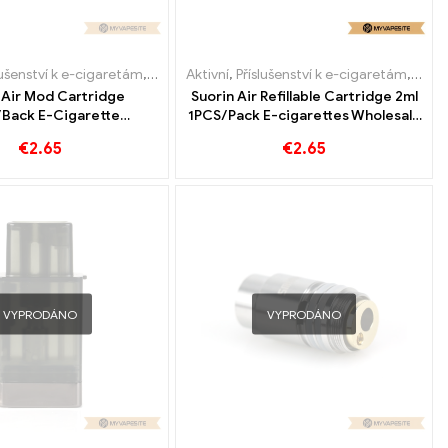
lušenství k e-cigaretám
,
Mod
,
Výparník
Aktivní
,
Příslušenství k e-cigaretám
,
Výpar
 Air Mod Cartridge
Suorin Air Refillable Cartridge 2ml
Back E-Cigarette
1PCS/Pack E-cigarettes Wholesale
oobchod丨Vlastní
丨Vlastní
€
2.65
€
2.65
VYPRODÁNO
VYPRODÁNO