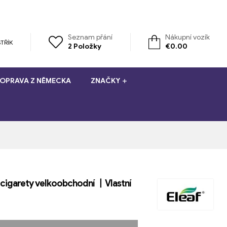
Seznam přání
Nákupní vozík
TŘÍK
2
Položky
€
0.00
OPRAVA Z NĚMECKA
ZNAČKY
E cigarety velkoobchodní 丨Vlastní