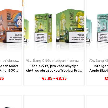
igarety Lucembursko
zovka Bang King 15000 Puff
Vše
,
,
Bang KING
Jednorázové elektronické cigarety Nizozemsko
,
Inteligentní obrazovka Bang King 15000 Puff
,
Jednorázové e-cigarety Litva
Vše
,
Bang K
,
J
Peach Smart
Tropický ráj pro vaše smysly s
Intelige
 King 15000
chytrou obrazovkou Tropical Fruit
Apple Blue
Bang King 15000 Puff
Puff Nes
35
€
5.85
-
€
8.35
€
vapování