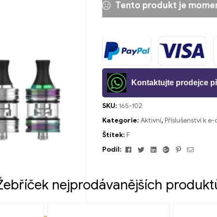
Tento produkt je momen
Kontaktujte prodejce 
SKU:
165-102
Kategorie:
Aktivní
,
Příslušenství k e
Štítek:
F
Facebook
Cvrlikání
Linkedin
Google+
Pinterest
E-
Podíl:
mailem
Žebříček nejprodávanějších produkt