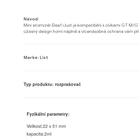
Návod:
Mini atomizér Eleaf iJust je kompatibilní s cívkami GT M/
úžasný design horní náplně a vícenásobná ochrana vám přin
Marke: List
Typ produktu: rozprašovač
Fyzikální parametry:
Velikost:22 x 51 mm
kapacita:2ml