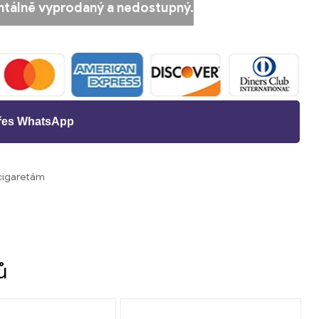
tálně vyprodaný a nedostupný.
přes WhatsApp
-cigaretám
ů