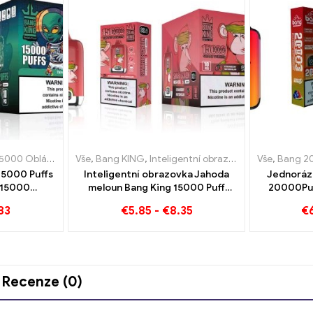
igarety Lucembursko
000 Obláčky
,
Jednorázová e-cigareta s nikotinem
Vše
,
,
Bang KING
Jednorázové elektronické cigarety Nizozemsko
,
Inteligentní obrazovka Bang King 15000 Puff
,
Jednorázové e-ci
Vše
,
Bang 2
15000 Puffs
Inteligentní obrazovka Jahoda
Jednoráz
 15000
meloun Bang King 15000 Puff
20000Puf
těšení
Užijte si uvolňující potěšení z
vodního me
83
€
5.85
-
€
8.35
€
ovoce
Recenze (0)