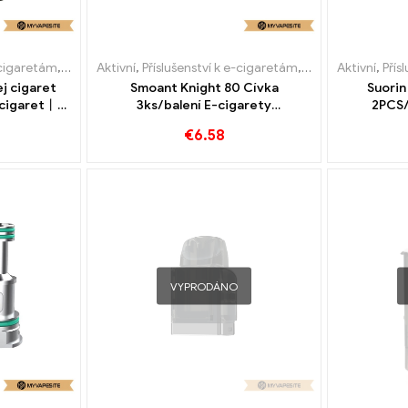
-cigaretám
,
Výparník
Aktivní
,
Příslušenství k e-cigaretám
,
Výparník
Aktivní
,
Přís
j cigaret
Smoant Knight 80 Cívka
Suorin
 cigaret丨
3ks/balení E-cigarety
2PCS/
Velkoobchod丨Vlastní
Velk
€
6.58
VYPRODÁNO