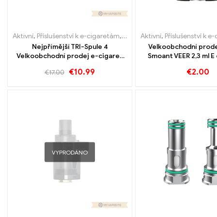
Aktivní
,
Příslušenství k e-cigaretám
,
Výparník
Aktivní
,
Příslušenství k e
Nejpřímější TRI-Spule 4
Velkoobchodní prode
Velkoobchodní prodej e-cigaret
Smoant VEER 2,3 ml E
kus/balení丨Vlastní
Vlastní
€
10.99
€
2.00
€
17.00
VYPRODÁNO