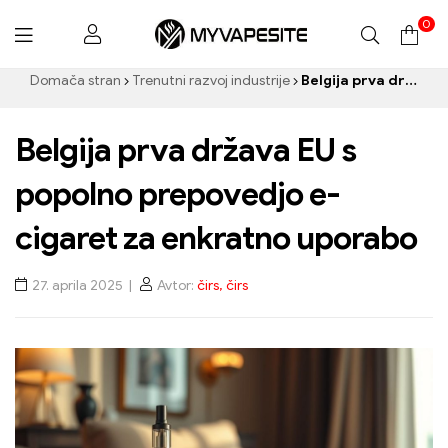
0
Myvapesite.de
Domača stran
Trenutni razvoj industrije
Belgija prva država EU s popolno prepovedjo e-cigaret za enkratno uporabo
Belgija prva država EU s
popolno prepovedjo e-
cigaret za enkratno uporabo
27. aprila 2025
Avtor:
čirs, čirs