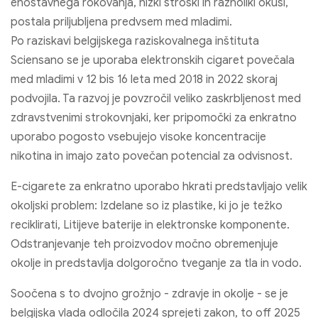
enostavnega rokovanja, nizki stroški in raznoliki okusi,
postala priljubljena predvsem med mladimi.
Po raziskavi belgijskega raziskovalnega inštituta
Sciensano se je uporaba elektronskih cigaret povečala
med mladimi v 12 bis 16 leta med 2018 in 2022 skoraj
podvojila. Ta razvoj je povzročil veliko zaskrbljenost med
zdravstvenimi strokovnjaki, ker pripomočki za enkratno
uporabo pogosto vsebujejo visoke koncentracije
nikotina in imajo zato povečan potencial za odvisnost.
E-cigarete za enkratno uporabo hkrati predstavljajo velik
okoljski problem: Izdelane so iz plastike, ki jo je težko
reciklirati, Litijeve baterije in elektronske komponente.
Odstranjevanje teh proizvodov močno obremenjuje
okolje in predstavlja dolgoročno tveganje za tla in vodo.
Soočena s to dvojno grožnjo - zdravje in okolje - se je
belgijska vlada odločila 2024 sprejeti zakon, to off 2025