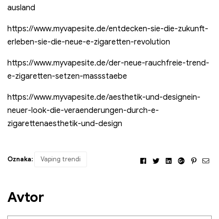
ausland
https://www.myvapesite.de/entdecken-sie-die-zukunft-
erleben-sie-die-neue-e-zigaretten-revolution
https://www.myvapesite.de/der-neue-rauchfreie-trend-
e-zigaretten-setzen-massstaebe
https://www.myvapesite.de/aesthetik-und-designein-
neuer-look-die-veraenderungen-durch-e-
zigarettenaesthetik-und-design
Oznaka:
Vaping trendi
Facebook
Twitter
Linkedin
Google+
Pintere
E-
nas
Avtor