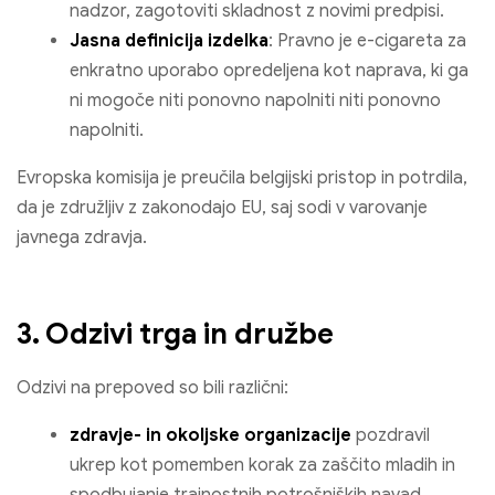
nadzor, zagotoviti skladnost z novimi predpisi.
Jasna definicija izdelka
: Pravno je e-cigareta za
enkratno uporabo opredeljena kot naprava, ki ga
ni mogoče niti ponovno napolniti niti ponovno
napolniti.
Evropska komisija je preučila belgijski pristop in potrdila,
da je združljiv z zakonodajo EU, saj sodi v varovanje
javnega zdravja.
3. Odzivi trga in družbe
Odzivi na prepoved so bili različni:
zdravje- in okoljske organizacije
pozdravil
ukrep kot pomemben korak za zaščito mladih in
spodbujanje trajnostnih potrošniških navad.