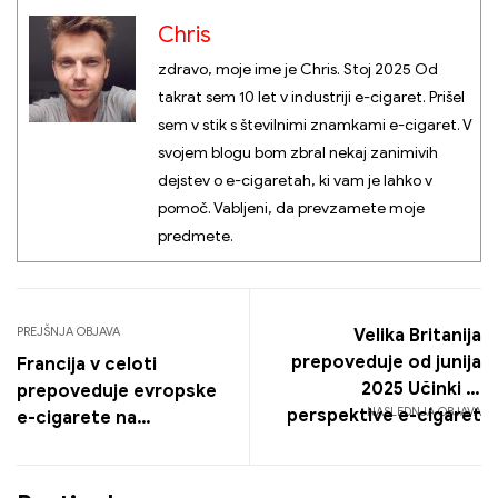
Chris
zdravo, moje ime je Chris. Stoj 2025 Od
takrat sem 10 let v industriji e-cigaret. Prišel
sem v stik s številnimi znamkami e-cigaret. V
svojem blogu bom zbral nekaj zanimivih
dejstev o e-cigaretah, ki vam je lahko v
pomoč. Vabljeni, da prevzamete moje
predmete.
PREJŠNJA OBJAVA
Velika Britanija
prepoveduje od junija
Francija v celoti
2025 Učinki in
prepoveduje evropske
NASLEDNJA OBJAVA
perspektive e-cigaret
e-cigarete na
za enkratno uporabo e-
evropskem trgu e-
cigaret
cigaret