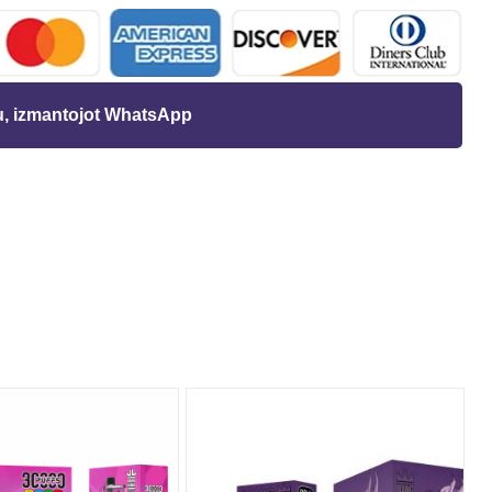
ju, izmantojot WhatsApp
t
s