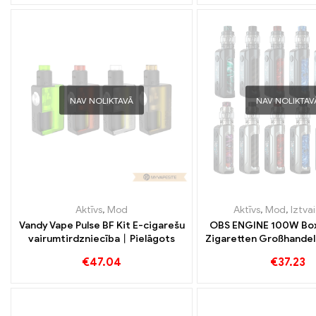
NAV NOLIKTAVĀ
NAV NOLIKTAV
Aktīvs
,
Mod
Aktīvs
,
Mod
,
Iztva
Vandy Vape Pulse BF Kit E-cigarešu
OBS ENGINE 100W Box 
vairumtirdzniecība丨Pielāgots
Zigaretten Großhande
€
47.04
€
37.23