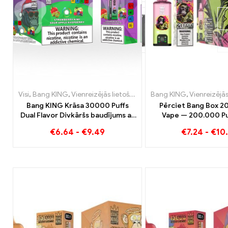
Visi
,
Bang KING
,
Vienreizējās lietošanas e-cigaretes Lietuva
Bang KING
,
Vienreizējās lieto
,
Vien
Bang KING Krāsa 30000 Puffs
Pērciet Bang Box 20
Dual Flavor Divkāršs baudījums ar
Vape — 200.000 Pu
zemeņu kivi un skābo ābolu
Garšas
€
6.64
-
€
9.49
€
7.24
-
€
10
avenēm