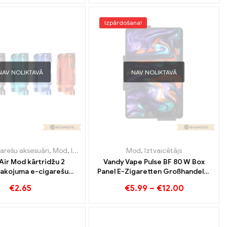
Izpārdošana!
NAV NOLIKTAVĀ
NAV NOLIKTAVĀ
arešu aksesuāri
,
Mod
,
Iztvaicētājs
Mod
,
Iztvaicētājs
Air Mod kārtridžu 2
Vandy Vape Pulse BF 80 W Box
akojuma e-cigarešu
Panel E-Zigaretten Großhandel丨
rdzniecība, pielāgota
Pielāgots
€
2.65
€
5.99
–
€
12.00