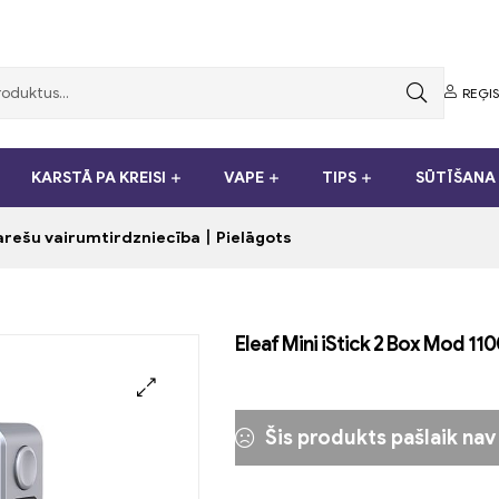
REĢIS
KARSTĀ PA KREISI
VAPE
TIPS
SŪTĪŠANA 
garešu vairumtirdzniecība丨Pielāgots
Eleaf Mini iStick 2 Box Mod 1
Šis produkts pašlaik nav