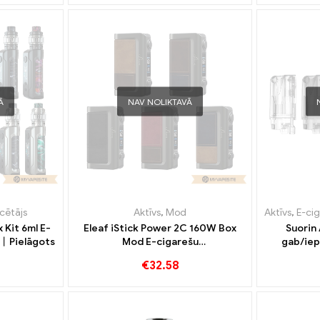
Ā
NAV NOLIKTAVĀ
icētājs
Aktīvs
,
Mod
Aktīvs
,
E-cig
Kit 6ml E-
Eleaf iStick Power 2C 160W Box
Suorin 
l丨Pielāgots
Mod E-cigarešu
gab/iep
vairumtirdzniecība丨Pielāgots
vairumti
€
32.58