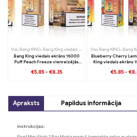
Visi
,
Bang KING
,
Bang King viedais ekrāns 15000 Puff
Visi
,
Bang KING
,
Vienreizējā
,
Bang King vied
Bang King viedais ekrāns 15000
Blueberry Cherry Lem
Puff Peach Freeze vienreizējās
King viedais ekrāns 
lietošanas e-cigaretes
Pārskats par nova
€
5.85
-
€
8.35
€
5.85
-
€
8.
vienreizējās lietošana
Apraksts
Papildus informācija
instrukcijas:
Eleaf Mini iStick 2 Box Mod ir mazs & kompakta ierīce ar eleg