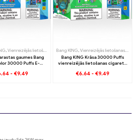
va
Luksemburga
ING
,
Vienreizējās lietošanas e-cigaretes Luksemburga
,
Vienreizējās lietošanas e-cigaretes Lietuva
,
Vienreizējās lietošanas e-cigaretes Luksemburga
,
Vienreizējās lietošanas e-cigaretes Nīderlande
Bang KING
,
Vienreizējās lietošanas e-cigaretes Lietuva
,
Vienreizējās lietošan
,
Vienreizējās liet
,
Vienreizējās 
,
Vienreizējā
arastas gaumes Bang
Bang KING Krāsa 30000 Puffs
lor 30000 Puffs E-
vienreizējās lietošanas cigarete
Melleņu aveņu jauktais
ar divām garšām Red Bull Energy
6.64
-
€
9.49
€
6.64
-
€
9.49
pelējuma auglis
Watermelon Bubble Gum Sweet
jas jaudu līdz 25W max.