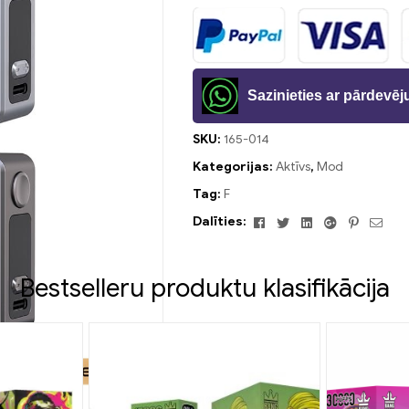
Sazinieties ar pārdevē
SKU:
165-014
Kategorijas:
Aktīvs
,
Mod
Tag:
F
Facebook
Twitter
Linkedin
Google+
Pinteres
E-
Dalīties:
past
Bestselleru produktu klasifikācija