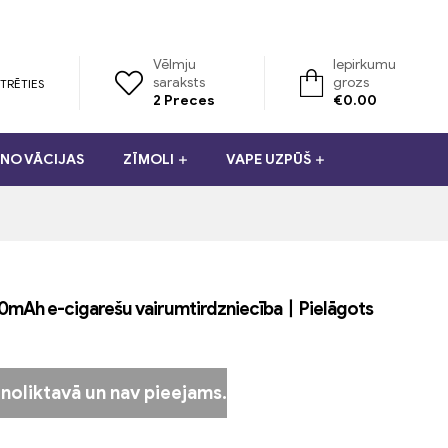
Vēlmju
Iepirkumu
saraksts
grozs
TRĒTIES
2
Preces
€
0.00
NO VĀCIJAS
ZĪMOLI
VAPE UZPŪŠ
100mAh e-cigarešu vairumtirdzniecība丨Pielāgots
 noliktavā un nav pieejams.