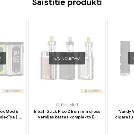
Saistītie produkti
Ā
NAV NOLIKTAVĀ
Aktīvs
,
Mod
Box Mod E
Eleaf iStick Pico 2 Bērniem drošs
Vandy 
zniecība丨
versijas kastes komplekts E-
cigarešu
cigarešu vairumtirdzniecība丨
Pielāgots