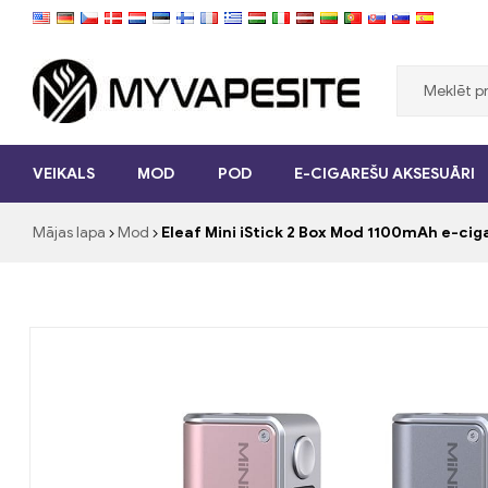
Myvapesite.de
VEIKALS
MOD
POD
E-CIGAREŠU AKSESUĀRI
Pasūtiet
e-
Mājas lapa
Mod
Eleaf Mini iStick 2 Box Mod 1100mAh e-ci
cigaretes
lēti
tiešsaistē
vietnē
myvapesite.de