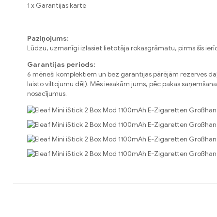
1 x Garantijas karte
Paziņojums:
Lūdzu, uzmanīgi izlasiet lietotāja rokasgrāmatu, pirms šīs ierī
Garantijas periods:
6 mēneši komplektiem un bez garantijas pārējām rezerves daļā
laisto viltojumu dēļ). Mēs iesakām jums, pēc pakas saņemšanas 
nosacījumus.