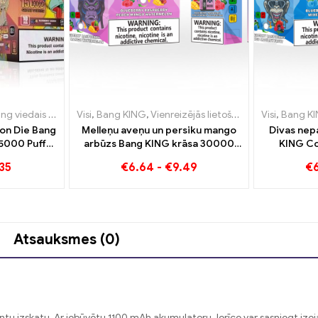
s lietošanas e-cigaretes Lietuva
ais ekrāns 15000 Puff
Visi
,
Bang KING
,
Vienreizējās lietošanas e-cigaretes Lietu
,
Vienreizējās lietošanas e-cigaretes 
,
Vienreizējās lietošanas e-cigaretes Lietuva
Visi
,
Bang K
on Die Bang
Melleņu aveņu un persiku mango
Divas nep
15000 Puffs
arbūzs Bang KING krāsa 30000
KING Co
torisku
Puffs VIENreizējās lietošanas E-
cigarette 
35
€
6.64
-
€
9.49
€
s e-cigareti
CIGARETES Divu garšu
un 
vienreizējās lietošanas ierīce
Ideāla kombinācija
Atsauksmes (0)
antu izskatu. Ar iebūvētu 1100 mAh akumulatoru, Ierīce var sasniegt ize