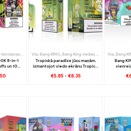
šanas e-cigaretes
reizējās lietošanas e-cigaretes Luksemburga
Visi
,
Bang KING
,
Vienreizējās lietošanas e-cigaretes Beļģija
,
Bang King viedais ekrāns 15000 Puff
,
Vienreizējās lietošanas 
Visi
,
Bang K
,
Vie
,
0K 8-in-1
Tropiskā paradīze jūsu maņām,
Bang KI
ffs un 10
izmantojot viedo ekrānu Tropical
vienrei
Fruit Bang King 15000 Puff
cigarete 
.50
€
5.85
-
€
8.35
€
garšas ar 
pas