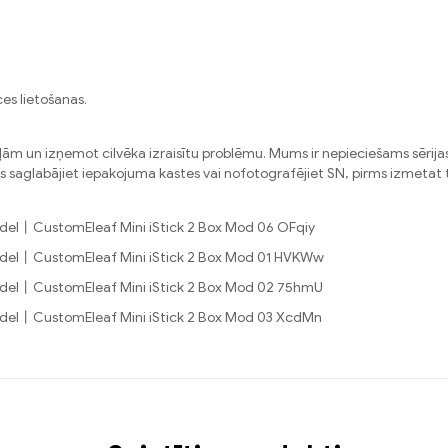
ces lietošanas.
m un izņemot cilvēka izraisītu problēmu. Mums ir nepieciešams sērijas
saglabājiet iepakojuma kastes vai nofotografējiet SN, pirms izmetat to.