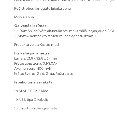
Reģistrēties, lai iegūtu labāku cenu
Marke: Lapa
Galvenās iezīmes:
1. 1100mAh iebūvēts akumulators, maksimālā izejas jauda 25
2. Mazs & kompakta struktūra, ar elegantu izskatu
Produkta veids: Kastes mod
Fizikālie parametri:
Izmērs: 21,5 x 32,8 x 54 mm
Pretestības zona: 0.1-3.0Ak
Akumulators: 1100mAh
Krāsa: Švarcs, Zaļš, Grau, Rožu zelts
Iepakojuma saraksts:
1 x MiNi iSTICK 2 Mod
1 X USB tipa C kabelis
1 x Lietotāja rokasgrāmata