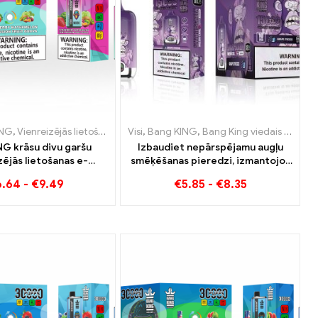
e-cigaretes Nīderlande
ING
nreizējās lietošanas e-cigaretes Dānija
Vienreizējās lietošanas e-cigaretes Lietuva
,
Vienreizējās lietošanas e-cigaretes Lietuva
,
Vienreizējās lietošanas e-cigaretes Austrija
Visi
,
Bang KING
,
Vienreizējās lietošanas e
,
Bang King viedais ekrāns 15000 Puff
,
Vienreizējās lietošan
,
Vien
NG krāsu divu garšu
Izbaudiet nepārspējamu augļu
zējās lietošanas e-
smēķēšanas pieredzi, izmantojot
30000 Vilcieni pilni
Grape Jelly Bang King Smart
6.64
-
€
9.49
€
5.85
-
€
8.35
zemeņu arbūzu un kivi
Screen 15000 Puff
ifloras gvajavu