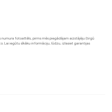
 numura fotoattēls, pirms mēs piegādājam aizstājēju (tirgū
 Lai iegūtu sīkāku informāciju, lūdzu, izlasiet garantijas