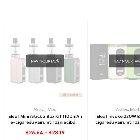
NAV NOLIKTAVĀ
NAV NOLIKTAV
Aktīvs
,
Mod
Aktīvs
,
Mod
Eleaf Mini iStick 2 Box Kit 1100mAh
Eleaf Invoke 220W 
e-cigarešu vairumtirdzniecība丨
cigarešu vairumtird
Pielāgots
Pielāgota
€
26.64
–
€
28.19