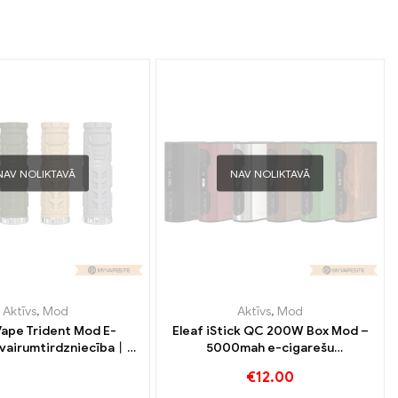
NAV NOLIKTAVĀ
NAV NOLIKTAVĀ
Aktīvs
,
Mod
Aktīvs
,
Mod
Vape Trident Mod E-
Eleaf iStick QC 200W Box Mod –
 vairumtirdzniecība丨
5000mah e-cigarešu
Pielāgots
vairumtirdzniecība 丨 Custom
€
12.00