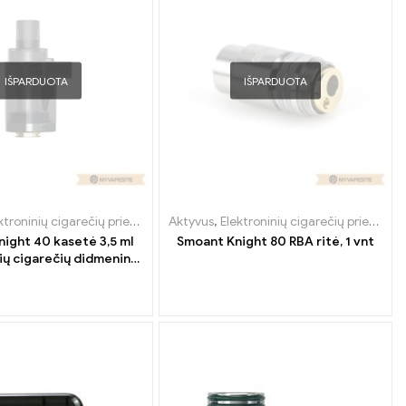
IŠPARDUOTA
IŠPARDUOTA
ktroninių cigarečių priedai
,
Garintuvas
Aktyvus
,
Elektroninių cigarečių priedai
,
G
ight 40 kasetė 3,5 ml
Smoant Knight 80 RBA ritė, 1 vnt
ių cigarečių didmeninė
ekyba 丨Custom