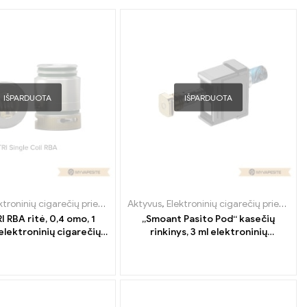
IŠPARDUOTA
IŠPARDUOTA
ktroninių cigarečių priedai
,
Garintuvas
Aktyvus
,
Elektroninių cigarečių priedai
,
G
I RBA ritė, 0,4 omo, 1
„Smoant Pasito Pod“ kasečių
elektroninių cigarečių
rinkinys, 3 ml elektroninių
meninė prekyba.
cigarečių didmeninė nuolaida
pagal užsakymą