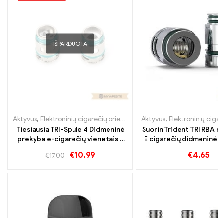
IŠPARDUOTA
Aktyvus
,
Elektroninių cigarečių priedai
,
Garintuvas
Aktyvus
,
Elektroninių cigar
Tiesiausia TRI-Spule 4 Didmeninė
Suorin Trident TRI RBA
prekyba e-cigarečių vienetais /
E cigarečių didmenin
pakuotėmis, pagal užsakymą
Custom.
€
10.99
€
4.65
€
17.00