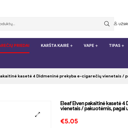
UŽSI
REČIŲ PRIEDAI
KARŠTA KAIRĖ
VAPE
TIPAS
pakaitinė kasetė 4 Didmeninė prekyba e-cigarečių vienetais /
Eleaf Elven pakaitinė kasetė 
vienetais / pakuotėmis, pagal
€
5.05