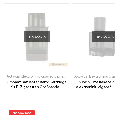
IŠPARDUOTA
IŠPARDUOTA
Aktyvus
,
Elektroninių cigarečių priedai
,
Garintuvas
Aktyvus
,
Elektroninių cigar
Smoant Battlestar Baby Cartridge
Suorin Elite kasetė 2 
Kit E-Zigaretten Großhandel丨
elektroninių cigareči
Custom
prekyba丨Cus
Išpardavimas!