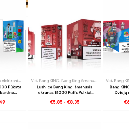
ktroninės cigaretės Belgija
ės cigaretės Lietuva
Visi
,
Bang KING
,
Vienkartinės elektroninės cigaretės Danija
,
Vienkartinės elektroninės cigaretės L
,
Bang King išmanusis ekranas 15000 Puff
Visi
,
Bang K
000 Pūksta
Lush Ice Bang King išmanusis
Bang KING
nkartinė
ekranas 15000 Puffs Puikiai
Dviejų 
 Energy
subalansuotas arbūzo ir mėtų
prietaisas 
.49
€
5.85
-
€
8.35
€
Gum Sweet
mišinys
ir persikų