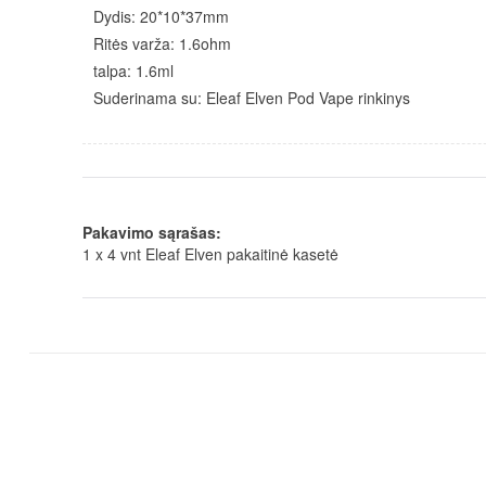
Dydis: 20*10*37mm
Ritės varža: 1.6ohm
talpa: 1.6ml
Suderinama su: Eleaf Elven Pod Vape rinkinys
Pakavimo sąrašas:
1 x 4 vnt Eleaf Elven pakaitinė kasetė