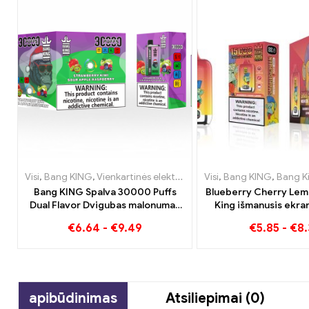
Visi
,
Bang KING
,
Vienkartinės elektroninės cigaretės Lietuva
Visi
,
Bang KING
,
Bang King išman
,
Vien
Bang KING Spalva 30000 Puffs
Blueberry Cherry Lem
Dual Flavor Dvigubas malonumas
King išmanusis ekr
su braškiniais kiviais ir rūgščiomis
Puffs Novatoriškos v
€
6.64
-
€
9.49
€
5.85
-
€
8.
obuolių avietėmis
elektroninės cigaret
apibūdinimas
Atsiliepimai (0)