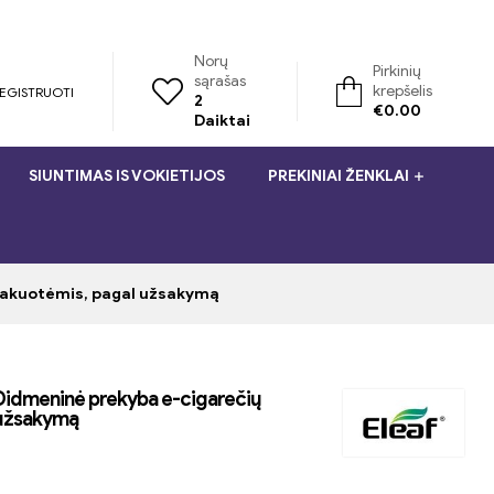
Norų
Pirkinių
sąrašas
krepšelis
REGISTRUOTI
2
€
0.00
Daiktai
SIUNTIMAS IS VOKIETIJOS
PREKINIAI ŽENKLAI
 pakuotėmis, pagal užsakymą
4 Didmeninė prekyba e-cigarečių
 užsakymą