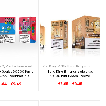
iuksemburgas
ING
,
,
Vienkartinės elektroninės cigaretės Švedija
Vienkartinės elektroninės cigaretės Lietuva
,
Vienkartinės elektroninės cigaretės Nyderlandai
Visi
,
Bang KING
,
Bang King išmanusis ekranas 15000 Puff
,
,
Vienkartinės elektronin
Vienkartinės elektron
,
Vienkart
 Spalva 30000 Puffs
Bang King išmanusis ekranas
skonių vienkartinis
15000 Puff Peach Freeze
Puikus mėlynių aviečių
vienkartinės elektroninės
6.64
-
€
9.49
€
5.85
-
€
8.35
 mango arbūzo derinys
cigaretės