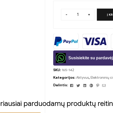
-
+
Į K
Susisiekite su pardav
SKU:
165-142
Kategorijos:
Aktyvus
,
Elektroninių c
Facebook
Twitter
Linkedin
Google+
Pinteres
El.
Dalintis:
pašt
riausiai parduodamų produktų reitin