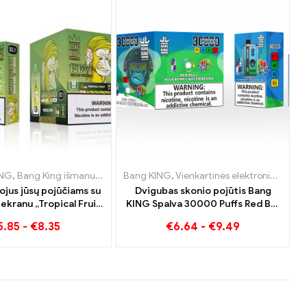
ietuva
nės cigaretės Nyderlandai
ING
,
Bang King išmanusis ekranas 15000 Puff
,
,
Vienkartinės elektroninės cigaretės Liuksemburgas
Vienkartinės elektroninės cigaretės Liuksemburgas
,
Vienkartinės elektroninės cigaretės Austrija
Bang KING
,
Vienkartinės elektroninės cigaretės
,
Vienkartinės elektroninės
,
,
Vienkartinė
Vienkartinė
,
ojus jūsų pojūčiams su
Dvigubas skonio pojūtis Bang
ekranu „Tropical Fruit
KING Spalva 30000 Puffs Red Bull
King“. 15000 Puff
ir Blueberry Watermelon 30000
5.85
-
€
8.35
€
6.64
-
€
9.49
Pūksta vienkartinė elektroninė
cigaretė