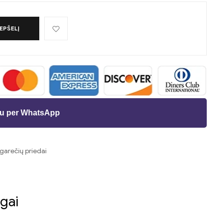
REPŠELĮ
ėju per WhatsApp
igarečių priedai
t
as
gai