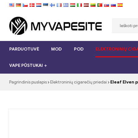
Myvapesite.de
PARDUOTUVĖ
MOD
POD
ELEKTRONINIŲ CIGA
Užsisakykite
e-
VAPE PŪSTUKAI
cigaretes
pigiai
internete
Pagrindinis puslapis
Elektroninių cigarečių priedai
Eleaf Elven 
„myVapesite.de“