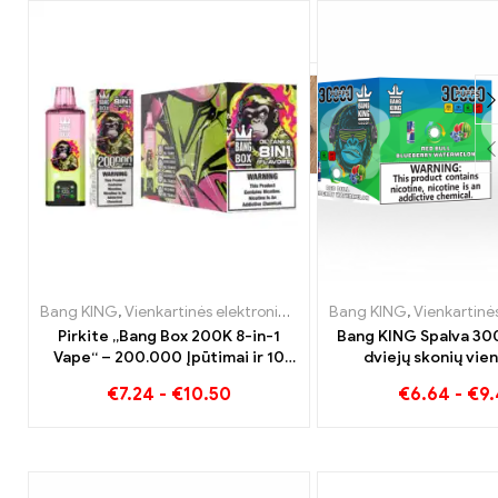
Bang KING
,
Vienkartinės elektroninės cigaretės
Bang KING
,
Vienkartinės ele
,
Vienkartinės elektronin
Pirkite „Bang Box 200K 8-in-1
Bang KING Spalva 30
Vape“ – 200.000 Įpūtimai ir 10
dviejų skonių vie
Skoniai
cigaretė Red Bull
€
7.24
-
€
10.50
€
6.64
-
€
9
Watermelon Bubble 