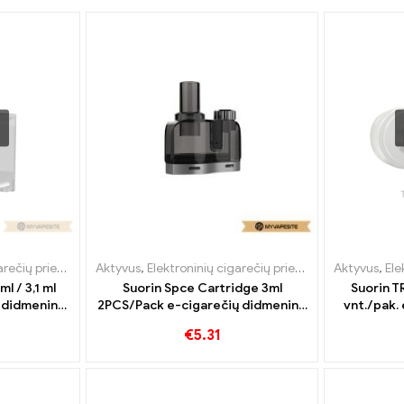
ečių priedai
,
Garintuvas
Aktyvus
,
Elektroninių cigarečių priedai
,
Garintuvas
Aktyvus
,
Ele
ml / 3,1 ml
Suorin Spce Cartridge 3ml
Suorin TR
ų didmeninė
2PCS/Pack e-cigarečių didmeninė
vnt./pak. 
tom
prekyba丨Custom
did
€
5.31