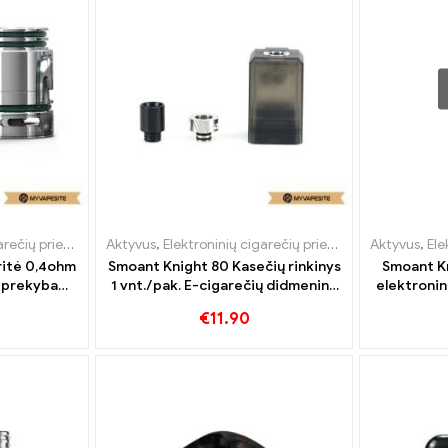
ečių priedai
,
Garintuvas
Aktyvus
,
Elektroninių cigarečių priedai
,
Garintuvas
Aktyvus
,
Ele
 ritė 0,4ohm
Smoant Knight 80 Kasečių rinkinys
Smoant Kn
ė prekyba丨
1 vnt./pak. E-cigarečių didmeninė
elektronin
prekyba丨Custom
pr
€
11.90