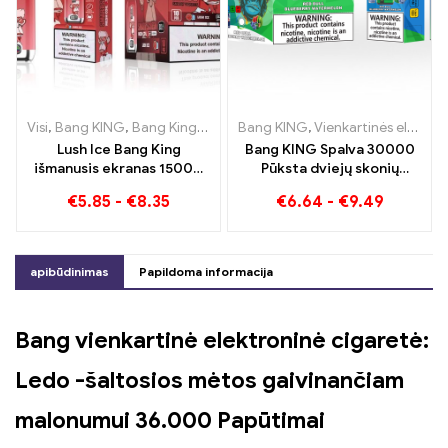
Visi
,
Bang KING
,
Bang King išmanusis ekranas 15000 Puff
Bang KING
,
Vienkartinės elektroninės cigaretės Lietuva
,
Vienkart
Lush Ice Bang King
Bang KING Spalva 30000
išmanusis ekranas 15000
Pūksta dviejų skonių
Puffs Puikiai subalansuotas
vienkartinė cigaretė Red
€
5.85
-
€
8.35
€
6.64
-
€
9.49
arbūzo ir mėtų mišinys
Bull Energy Watermelon
Bubble Gum Sweet
apibūdinimas
Papildoma informacija
Bang vienkartinė elektroninė cigaretė:
Ledo -šaltosios mėtos gaivinančiam
malonumui 36.000 Papūtimai