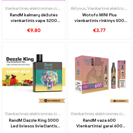
Vienkartinės elektroninės cigaretės
Aktyvus
,
Vienkartinė elektroninė cigaretė su nikotinu
RandM kalmarų dėžutės
Wotofo MINI Plus
vienkartinis vape 5200
vienkartinis rinkinys 500
Papūtimai
mAh vienkartinių
€
9.80
€
3.77
elektroninių cigarečių
didmeninė prekyba 丨
Customed
Vienkartinės elektroninės cigaretės
Vienkartinės elektroninės cigaretės
RandM Dazzle King 3000
RandM vaza 600
Led šviesos šviečiantis
Vienkartiniai garai 600
vienkartinis vape 3000
Papūtimai