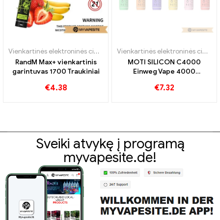
Vienkartinės elektroninės cigaretės
Vienkartinės elektroninės cigaretės
RandM Max+ vienkartinis
MOTI SILICON C4000
garintuvas 1700 Traukiniai
Einweg Vape 4000
Papūtimai
€
4.38
€
7.32
Sveiki atvykę į programą
myvapesite.de!