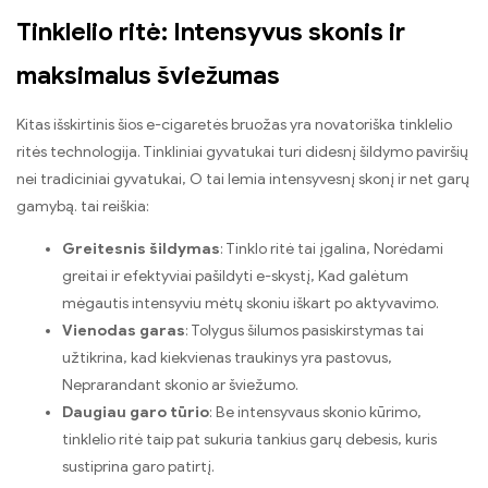
Tinklelio ritė: Intensyvus skonis ir
maksimalus šviežumas
Kitas išskirtinis šios e-cigaretės bruožas yra novatoriška tinklelio
ritės technologija. Tinkliniai gyvatukai turi didesnį šildymo paviršių
nei tradiciniai gyvatukai, O tai lemia intensyvesnį skonį ir net garų
gamybą. tai reiškia:
Greitesnis šildymas
: Tinklo ritė tai įgalina, Norėdami
greitai ir efektyviai pašildyti e-skystį, Kad galėtum
mėgautis intensyviu mėtų skoniu iškart po aktyvavimo.
Vienodas garas
: Tolygus šilumos pasiskirstymas tai
užtikrina, kad kiekvienas traukinys yra pastovus,
Neprarandant skonio ar šviežumo.
Daugiau garo tūrio
: Be intensyvaus skonio kūrimo,
tinklelio ritė taip pat sukuria tankius garų debesis, kuris
sustiprina garo patirtį.