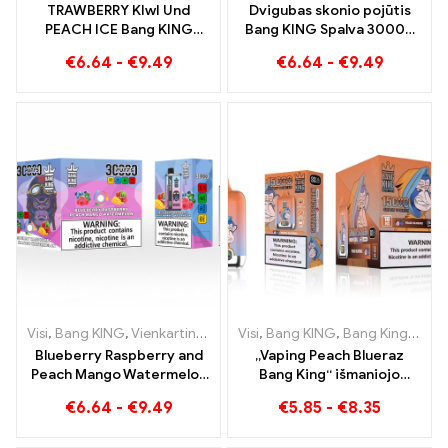
TRAWBERRY KIwI Und
Dvigubas skonio pojūtis
PEACH ICE Bang KING
Bang KING Spalva 30000
Spalva 30000 Puffs
Puffs Red Bull ir Blueberry
€
6.64
-
€
9.49
€
6.64
-
€
9.49
vienkartinė e-cigaretė –
Watermelon 30000
dvigubas skonis – unikalus
Pūksta vienkartinė
garinimas
elektroninė cigaretė
Visi
,
Bang KING
,
Vienkartinės elektroninės cigaretės Lietuva
Visi
,
Bang KING
,
Bang King išmanusis ekranas 15000 Puff
,
Vienk
Blueberry Raspberry and
„Vaping Peach Blueraz
Peach Mango Watermelon
Bang King“ išmaniojo
Bang KING spalva 30000
ekrano ateitis 15000 Puff
€
6.64
-
€
9.49
€
5.85
-
€
8.35
Dviejų skonių vienkartinis
prietaisas Puffs