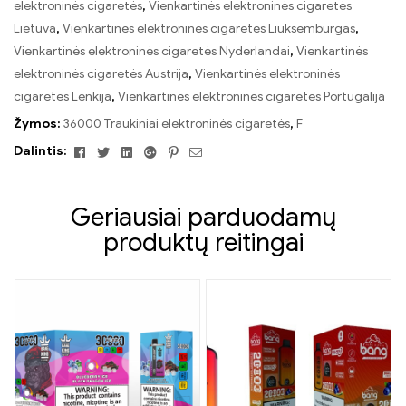
elektroninės cigaretės
,
Vienkartinės elektroninės cigaretės
Lietuva
,
Vienkartinės elektroninės cigaretės Liuksemburgas
,
Vienkartinės elektroninės cigaretės Nyderlandai
,
Vienkartinės
elektroninės cigaretės Austrija
,
Vienkartinės elektroninės
cigaretės Lenkija
,
Vienkartinės elektroninės cigaretės Portugalija
Žymos:
36000 Traukiniai elektroninės cigaretės
,
F
Facebook
Twitter
Linkedin
Google+
Pinterest
El.
Dalintis:
paštas
Geriausiai parduodamų
produktų reitingai