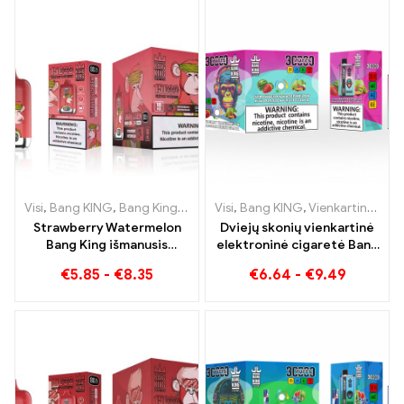
VIENKARTINĖS E-
CIGARETES Puikus derinys
Visi
,
Bang KING
,
Bang King išmanusis ekranas 15000 Puff
Visi
,
Bang KING
,
Vienkartinės elektroninės cigaretės Lietuva
,
Vienkart
Strawberry Watermelon
Dviejų skonių vienkartinė
Bang King išmanusis
elektroninė cigaretė Bang
ekranas 15000 Puff
KING 30000 Traukiniai
€
5.85
-
€
8.35
€
6.64
-
€
9.49
Mėgaukitės
kupini skonio braškių
atpalaiduojančiu vaisių
arbūzų ir kivių pasifloros
malonumu
gvajavos