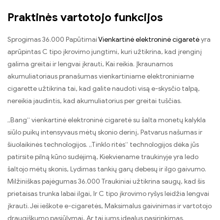
Praktinės vartotojo funkcijos
Sprogimas 36.000 Papūtimai
Vienkartinė elektroninė cigaretė
yra
aprūpintas C tipo įkrovimo jungtimi, kuri užtikrina, kad įrenginį
galima greitai ir lengvai įkrauti, Kai reikia. Įkraunamos
akumuliatoriaus pranašumas vienkartiniame elektroniniame
cigarette užtikrina tai, kad galite naudoti visą e-skysčio talpą,
nereikia jaudintis, kad akumuliatorius per greitai tuščias.
„Bang“ vienkartinė elektroninė cigaretė su šalta monetų kalykla
siūlo puikų intensyvaus mėtų skonio derinį, Patvarus našumas ir
šiuolaikinės technologijos. „Tinklo ritės“ technologijos dėka jūs
patirsite pilną kūno sudėjimą, Kiekviename traukinyje yra ledo
šaltojo mėtų skonis, Lydimas tankių garų debesų ir ilgo gaivumo.
Milžiniškas pajėgumas 36.000 Traukiniai užtikrina saugų, kad šis
prietaisas trunka labai ilgai, Ir C tipo įkrovimo ryšys leidžia lengvai
įkrauti. Jei ieškote e-cigaretės, Maksimalus gaivinimas ir vartotojo
draugiškumo pasiūlymai, Ar tai jums idealus pasirinkimas.