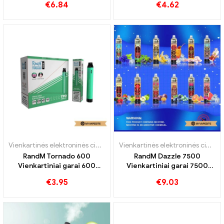
€
6.84
€
4.62
Papūtimai
Vienkartinės elektroninės cigaretės
Vienkartinės elektroninės cigaretės
RandM Tornado 600
RandM Dazzle 7500
Vienkartiniai garai 600
Vienkartiniai garai 7500
Papūtimai
Papūtimai
€
3.95
€
9.03