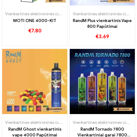
Vienkartinės elektroninės cigaretės
,
Vienkartinės elektroninės cigare
Vienkartinės elektroninės cigaretės
MOTI ONE 4000-KIT
RandM Plus vienkartinis Vape
800 Papūtimai
€
7.80
€
3.69
Vienkartinės elektroninės cigaretės
Vienkartinės elektroninės cigaretės
RandM Ghost vienkartinis
RandM Tornado 7800
vape 4000 Papūtimai
Vienkartiniai garai 7800