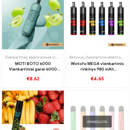
Vienkartinės elektroninės cigaretės
Aktyvus
,
Vienkartinės elektroninės cigare
,
Vienkartinė elektroninė cigaretė su nikotinu
MOTI BOTO 6000
Wotofo MEGA vienkartinis
Vienkartiniai garai 6000
rinkinys 980 mAh
Papūtimai
elektroninių cigarečių
€
8.62
€
4.65
didmeninė prekyba 丨
Customed
IŠPARDUOTA