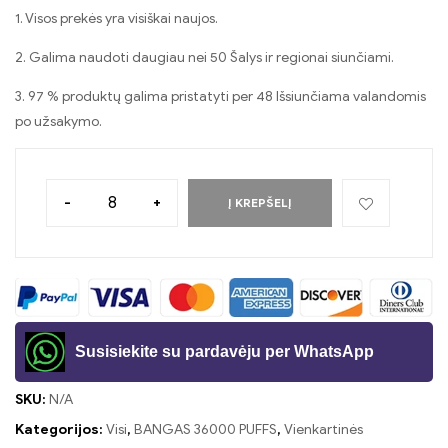
1. Visos prekės yra visiškai naujos.
2. Galima naudoti daugiau nei 50 Šalys ir regionai siunčiami.
3. 97 % produktų galima pristatyti per 48 Išsiunčiama valandomis
po užsakymo.
-
+
Į KREPŠELĮ
Susisiekite su pardavėju per WhatsApp
SKU:
N/A
Kategorijos:
Visi
,
BANGAS 36000 PUFFS
,
Vienkartinės