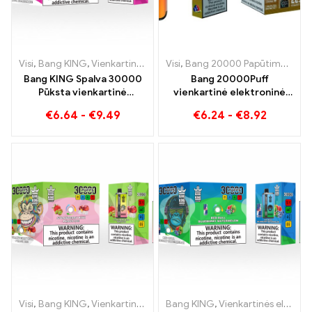
Visi
,
Bang KING
,
Vienkartinės elektroninės cigaretės Lietuva
Visi
,
Bang 20000 Papūtimai
,
Vienk
,
Ban
Bang KING Spalva 30000
Bang 20000Puff
Pūksta vienkartinė
vienkartinė elektroninė
elektroninė cigaretė
cigaretė mėlynių arbūzo
€
6.64
-
€
9.49
€
6.24
-
€
8.92
Aukštos kokybės
skonio ir dvigubo tinklelio
malonumas su Blueberry
Ice ir Black Dragon Ice
skoniais
Visi
,
Bang KING
,
Vienkartinės elektroninės cigaretės Lietuva
Bang KING
,
Vienkartinės elektroninės cigaretės
,
Vienk