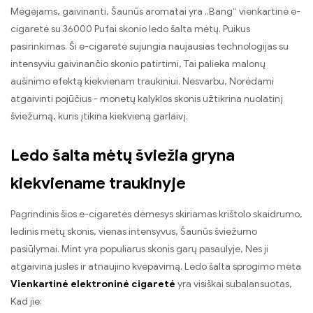
Mėgėjams, gaivinanti, Šaunūs aromatai yra „Bang“ vienkartinė e-
cigaretė su 36000 Pufai skonio ledo šalta mėtų. Puikus
pasirinkimas. Ši e-cigaretė sujungia naujausias technologijas su
intensyviu gaivinančio skonio patirtimi, Tai palieka malonų
aušinimo efektą kiekvienam traukiniui. Nesvarbu, Norėdami
atgaivinti pojūčius - monetų kalyklos skonis užtikrina nuolatinį
šviežumą, kuris įtikina kiekvieną garlaivį.
Ledo šalta mėtų šviežia gryna
kiekviename traukinyje
Pagrindinis šios e-cigaretės dėmesys skiriamas krištolo skaidrumo,
ledinis mėtų skonis, vienas intensyvus, Šaunūs šviežumo
pasiūlymai. Mint yra populiarus skonis garų pasaulyje, Nes ji
atgaivina jusles ir atnaujino kvėpavimą. Ledo šalta sprogimo mėta
Vienkartinė elektroninė cigaretė
yra visiškai subalansuotas,
Kad jie: