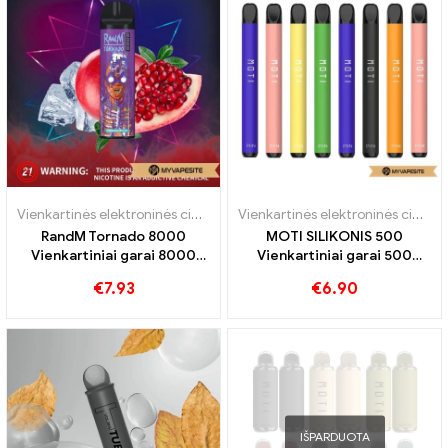
Vienkartinės elektroninės cigaretės
Vienkartinės elektroninės cigaretės
RandM Tornado 8000
MOTI SILIKONIS 500
Vienkartiniai garai 8000
Vienkartiniai garai 500
Papūtimai
Traukiniai
€
7.93
€
6.90
IŠPARDUOTA