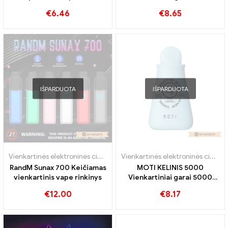
Papūtimai
€
6.46
€
8.65
IŠPARDUOTA
IŠPARDUOTA
Vienkartinės elektroninės cigaretės
Vienkartinės elektroninės cigaretės
RandM Sunax 700 Keičiamas
MOTI KELINIS 5000
vienkartinis vape rinkinys
Vienkartiniai garai 5000
Papūtimai
€
12.00
€
8.17