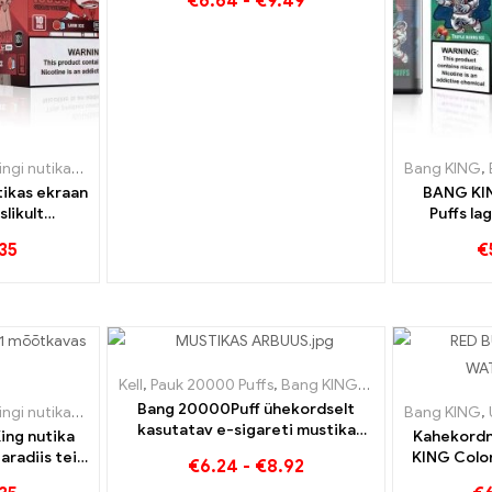
€
6.64
-
€
9.49
– kahekordne maitse annab
ainulaadse veipimiskogemuse
gia
ikas ekraan 15000 Puff
,
Ühekordsed e-sigaretid Taani
,
Ühekordsed e-sigaretid Rootsi
Bang KING
,
Ühekord
,
tikas ekraan
BANG KIN
slikult
Puffs l
arbuusist ja
Ro
35
€
st
Kell
,
Pauk 20000 Puffs
,
Bang KING
,
Ühekordsed e-sig
Bang 20000Puff ühekordselt
ikas ekraan 15000 Puff
,
Ühekordsed e-sigaretid Leedu
Bang KING
,
Ühekord
,
kasutatav e-sigareti mustika
King nutika
Kahekordn
arbuusi maitse ja topeltvõrk
aradiis teie
KING Color
€
6.24
-
€
8.92
 Puff
ja Bluebe