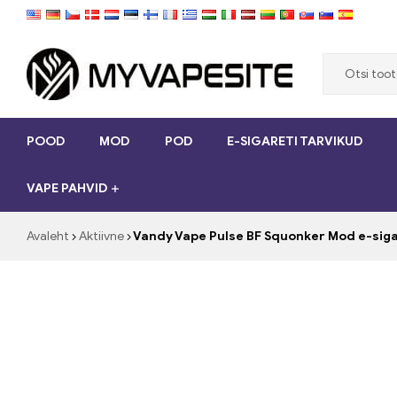
Myvapesite.de
POOD
MOD
POD
E-SIGARETI TARVIKUD
Telli
e-
VAPE PAHVID
sigarette
odavalt
veebisaidilt
Avaleht
Aktiivne
Vandy Vape Pulse BF Squonker Mod e-si
myvapesit.de