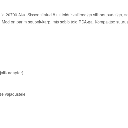
ja 20700 Aku. Sisseehitatud 8 ml toidukvaliteediga silikoonpudeliga, s
 Mod on parim squonk-karp, mis sobib teie RDA-ga. Kompaktse suurusega
alik adapter)
ise vajadustele