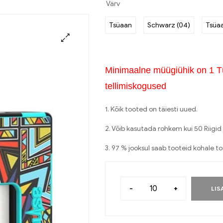
Värv
Tsüaan
Schwarz (04)
Tsüaa
Minimaalne müügiühik on 1 T
tellimiskogused
1. Kõik tooted on täiesti uued.
2. Võib kasutada rohkem kui 50 Riigid 
3. 97 % jooksul saab tooteid kohale t
-
+
LIS