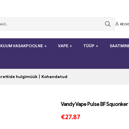
REGI
KUUM VASAKPOOLNE
VAPE
TÜÜP
SAATMIN
garettide hulgimüük丨Kohandatud
Vandy Vape Pulse BF Squonke
€
27.87