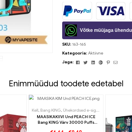
Võtke müüjaga ühendu
SKU:
163-165
Kategooria:
Aktiivne
Facebook
Twitter
Linkedin
Google+
Pinterest
Meil
Jaga:
Enimmüüdud toodete edetabel
Kell
,
Bang KING
,
Ühekordsed e-sigaretid Leedu
,
Ühek
MAASIKAKIIVI Und PEACH ICE
Bang KING Värv 30000 Puffs
ühekordselt kasutatav e-sigaret