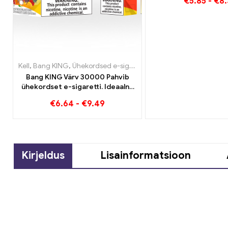
€
5.85
-
€
8.
Kell
,
Bang KING
,
Ühekordsed e-sigaretid Leedu
,
Ühekordsed e-s
Bang KING Värv 30000 Pahvib
ühekordset e-sigaretti. Ideaalne
kooslus lahedast arbuusijäätisest
€
6.64
-
€
9.49
ja troopilisest maasikamangost
Kirjeldus
Lisainformatsioon