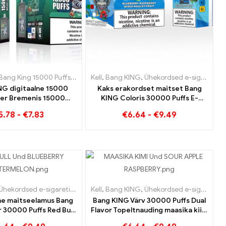
sed e-sigaretid Slovakkia
Bang King 15000 Puffs
,
Nikotiiniga ühekordne e-sigaret
,
Ühekordsed e-sigaretid Sloveenia
Kell
,
Bang KING
,
Ühekordsed e-sigaretid Leedu
,
Ühekordsed e-
,
Ühekords
G digitaalne 15000
Kaks erakordset maitset Bang
ager Bremenis 15000
KING Coloris 30000 Puffs E-
ngita nauding
Zigarette mustika vaarika
5.78
-
€
7.83
€
6.64
-
€
9.49
segatud ja hallitanud puuviljad
aretid
,
Ühekordsed e-sigaretid Belgia
,
Bulgaaria ühekordsed e-sigaret
sed e-sigaretid Luksemburg
Ühekordsed e-sigaretid
,
Ühekordsed e-sigaretid Leedu
Kell
,
Ühekordsed e-sigaretid Holland
,
Bang KING
,
Ühekordsed e-sigaretid Leedu
,
Ühekordsed e-
,
Ühekord
e maitseelamus Bang
Bang KING Värv 30000 Puffs Dual
 30000 Puffs Red Bull
Flavor Topeltnauding maasika kiivi
rry Watermelon 30000
ja hapu õuna vaarikaga