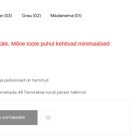
n (03)
Grau (02)
Mädanema (01)
ükk, Mõne toote puhul kehtivad minimaalsed
ja piirkonnad on tarnitud.
oimetada 48 Tarnitakse tundi pärast tellimist.
A OSTUKORVI