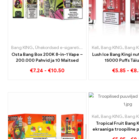
Bang KING
,
Ühekordsed e-sigaretid
,
Ühekordsed e-sigaretid Bel
Kell
,
Bang KING
,
Bang Kingi nut
Osta Bang Box 200K 8-in-1 Vape –
Lush Ice Bang Kingi nu
200.000 Pahvid ja 10 Maitsed
15000 Puffs Täiu
tasakaalustatud segu 
€
7.24
-
€
10.50
€
5.85
-
€
8.
piparmündi
Kell
,
Bang KING
,
Bang Kingi nut
Tropical Fruit Bang 
ekraaniga troopiline p
meeltele 15000