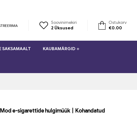
Soovinimekiri
Ostukorv
STREERIMA
2
Üksused
€
0.00
E SAKSAMAALT
KAUBAMÄRGID
r Mod e-sigarettide hulgimüük丨Kohandatud