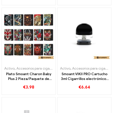
Activo
,
Accesorios para cigarrillos electrónicos
Activo
,
Accesorios para cigarrillos electrónicos
,
Evaporador
Plato Smoant Charon Baby
Smoant VIKII PRO Cartucho
Plus 2 Pieza/Paquete de
3ml Cigarrillos electrónicos
cigarrillos electrónicos al
al por mayor 丨
€
3.98
€
6.64
por mayor丨Personalizado
Personalizado