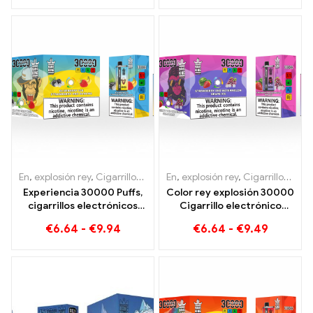
de un innovador cigarrillo
15000 Soplo
electrónico desechable
En
,
explosión rey
,
Cigarrillos electrónicos desechables Lituania
En
,
explosión rey
,
Cigarrillos electrónicos desechables Lituania
,
Cig
Experiencia 30000 Puffs,
Color rey explosión 30000
cigarrillos electrónicos
Cigarrillo electrónico
desechables, puro
desechable Puffs La
€
6.64
-
€
9.94
€
6.64
-
€
9.49
disfrute: Blueberry Ice se
combinación perfecta de
encuentra con Strawberry
dulce sandía fresa y
Banana en el Bang KING
refrescante hielo de uva
Color