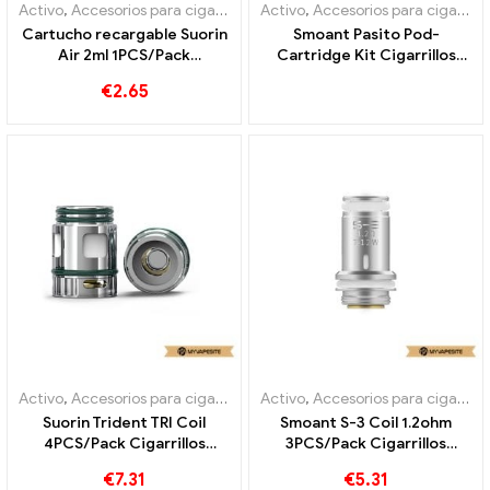
Activo
,
Accesorios para cigarrillos electrónicos
Activo
,
Accesorios para cigarrillos electrónicos
,
Evaporador
Cartucho recargable Suorin
Smoant Pasito Pod-
Air 2ml 1PCS/Pack
Cartridge Kit Cigarrillos
Cigarrillos electrónicos al
electrónicos de 3 ml al por
€
2.65
por mayor 丨Personalizado
mayor, personalizados
Activo
,
Accesorios para cigarrillos electrónicos
Activo
,
Accesorios para cigarrillos electrónicos
,
Evaporador
Suorin Trident TRI Coil
Smoant S-3 Coil 1.2ohm
4PCS/Pack Cigarrillos
3PCS/Pack Cigarrillos
electrónicos al por mayor 丨
electrónicos al por mayor 丨
€
7.31
€
5.31
Personalizado
Personalizado