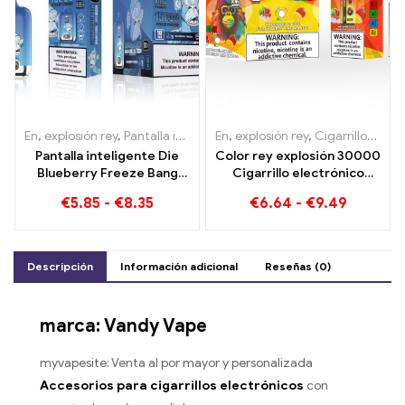
En
,
explosión rey
,
Pantalla inteligente Bang King 15000 Soplo
En
,
explosión rey
,
Cigarrillos electrónicos desechables Lituania
,
Ciga
Pantalla inteligente Die
Color rey explosión 30000
Blueberry Freeze Bang
Cigarrillo electrónico
King 15000 Puff ofrece
desechable Puffs. La
€
5.85
-
€
8.35
€
6.64
-
€
9.49
una deliciosa
combinación perfecta de
helado fresco de sandía y
mango de fresa tropical.
Descripción
Información adicional
Reseñas (0)
marca: Vandy Vape
myvapesite: Venta al por mayor y personalizada
Accesorios para cigarrillos electrónicos
con