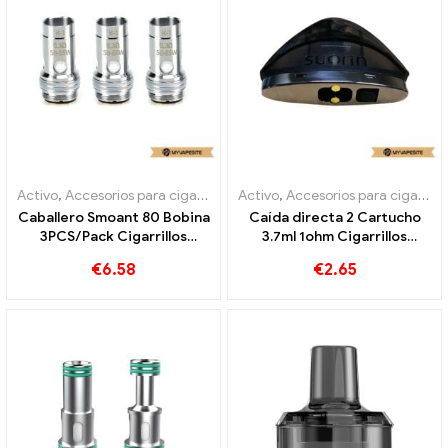
Activo
,
Accesorios para cigarrillos electrónicos
Activo
,
Accesorios para cigarrillos electrónicos
,
Evaporador
Caballero Smoant 80 Bobina
Caída directa 2 Cartucho
3PCS/Pack Cigarrillos
3.7ml 1ohm Cigarrillos
electrónicos al por mayor丨
electrónicos al por mayor 丨
€
6.58
€
2.65
Personalizado
Personalizado