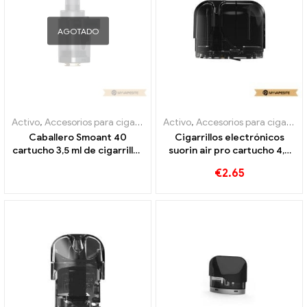
AGOTADO
Activo
,
Accesorios para cigarrillos electrónicos
Activo
,
Accesorios para cigarrillos electrónicos
,
Evaporador
Caballero Smoant 40
Cigarrillos electrónicos
cartucho 3,5 ml de cigarrillos
suorin air pro cartucho 4,9
electrónicos al por mayor 丨
ml al por mayor 丨
€
2.65
Personalizado
Personalizado