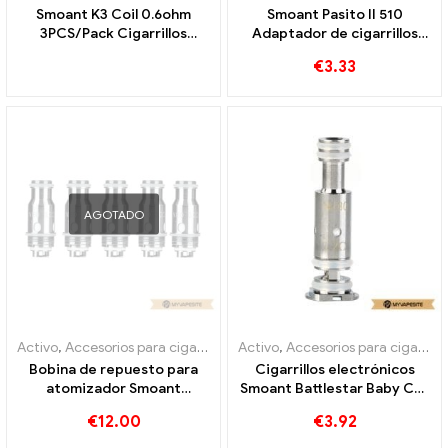
Smoant K3 Coil 0.6ohm
Smoant Pasito II 510
3PCS/Pack Cigarrillos
Adaptador de cigarrillos
electrónicos al por mayor 丨
electrónicos al por mayor,
€
3.33
Personalizado
personalizado
AGOTADO
Activo
,
Accesorios para cigarrillos electrónicos
Activo
,
Accesorios para cigarrillos electrónicos
,
Evaporador
Bobina de repuesto para
Cigarrillos electrónicos
atomizador Smoant
Smoant Battlestar Baby Coil
Campbel, 0,2 ohm, 5
al por mayor, personalizados
€
12.00
€
3.92
unidades por paquete,
venta al por mayor de