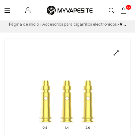
0
Myvapesite.de
Página de inicio
Accesorios para cigarrillos electrónicos
Vandy Vape B3 Air Tube 3pcs/Pack Cigarrillos electrónicos al por mayor 丨Personalizado