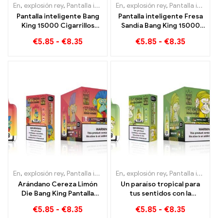
En
,
explosión rey
,
Pantalla inteligente Bang King 15000 Soplo
En
,
explosión rey
,
Pantalla inteligente Bang King 15000 Soplo
,
Ciga
Pantalla inteligente Bang
Pantalla inteligente Fresa
King 15000 Cigarrillos
Sandía Bang King 15000
electrónicos desechables
Puff Disfruta del relajante
€
5.85
-
€
8.35
€
5.85
-
€
8.35
Puff Peach Freeze
placer de las frutas
En
,
explosión rey
,
Pantalla inteligente Bang King 15000 Soplo
En
,
explosión rey
,
Pantalla inteligente Bang King 15000 Soplo
,
Ciga
Arándano Cereza Limón
Un paraíso tropical para
Die Bang King Pantalla
tus sentidos con la
inteligente 15000 Puffs
pantalla inteligente
€
5.85
-
€
8.35
€
5.85
-
€
8.35
Una descripción general
Tropical Fruit Bang King