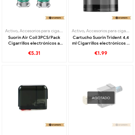
Activo
,
Accesorios para cigarrillos electrónicos
Activo
,
Accesorios para cigarrillos electrónicos
,
Evaporador
Suorin Air Coil 3PCS/Pack
Cartucho Suorin Trident 4,4
Cigarrillos electrónicos al
ml Cigarrillos electrónicos al
por mayor 丨Personalizado
por mayor 丨 Personalizado
€
5.31
€
1.99
AGOTADO