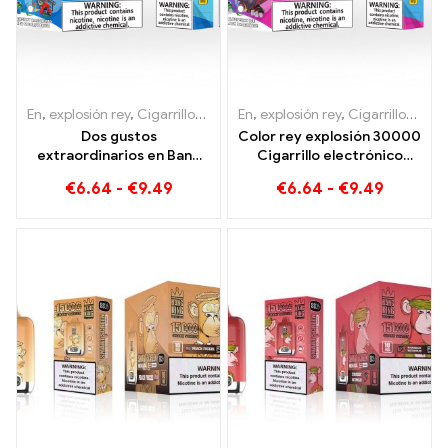
En
,
explosión rey
,
Cigarrillos electrónicos desechables Lituania
En
,
explosión rey
,
Cigarrillos electrónicos desechables Lituania
,
Cig
Dos gustos
Color rey explosión 30000
extraordinarios en Bang
Cigarrillo electrónico
KING Color 30000 Puffs E-
desechable Puffs Disfrute
€
6.64
-
€
9.49
€
6.64
-
€
9.49
Zigarette Arándano
de alta calidad con los
Frambuesa Mixto y Fruta
sabores Blueberry Ice y
Moho
Black Dragon Ice