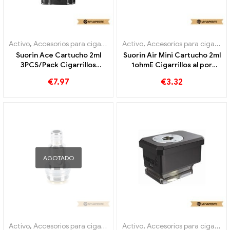
Activo
,
Accesorios para cigarrillos electrónicos
Activo
,
Accesorios para cigarrillos electrónicos
,
Evaporador
Suorin Ace Cartucho 2ml
Suorin Air Mini Cartucho 2ml
3PCS/Pack Cigarrillos
1ohmE Cigarrillos al por
electrónicos al por mayor 丨
mayor 丨Personalizado
€
7.97
€
3.32
Personalizado
AGOTADO
Activo
,
Accesorios para cigarrillos electrónicos
Activo
,
Accesorios para cigarrillos electrónicos
,
Evaporador