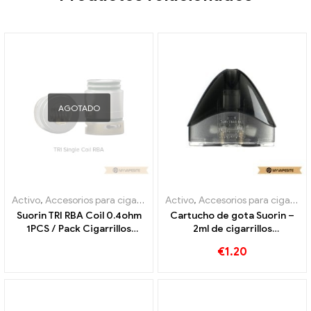
AGOTADO
Activo
,
Accesorios para cigarrillos electrónicos
Activo
,
Accesorios para cigarrillos electrónicos
,
Evaporador
Suorin TRI RBA Coil 0.4ohm
Cartucho de gota Suorin –
1PCS / Pack Cigarrillos
2ml de cigarrillos
electrónicos al por mayor 丨
electrónicos al por mayor 丨
€
1.20
Personalizado
Personalizado