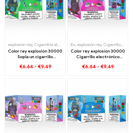
explosión rey
,
Cigarrillos electrónicos desechables Lituania
En
,
explosión rey
,
Cigarrillos electrónicos desechables Lituania
,
Cigarr
Color rey explosión 30000
Color rey explosión 30000
Sopla un cigarrillo
Cigarrillo electrónico
desechable con dos
desechable Puffs Disfrute
€
6.64
-
€
9.49
€
6.64
-
€
9.49
sabores Red Bull Energy
de alta calidad con los
Watermelon Bubble Gum
sabores Blueberry Ice y
Sweet
Black Dragon Ice