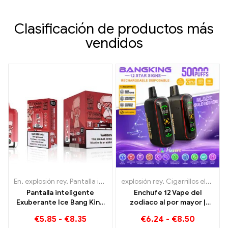
electrónico
Clasificación de productos más
vendidos
En
,
explosión rey
,
Pantalla inteligente Bang King 15000 Soplo
explosión rey
,
Cigarrillos electrónicos desechables
,
Ciga
Pantalla inteligente
Enchufe 12 Vape del
Exuberante Ice Bang King
zodiaco al por mayor |
15000 Puffs Una mezcla
50.000 bocanadas
€
5.85
-
€
8.35
€
6.24
-
€
8.50
perfectamente