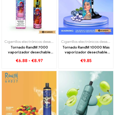
Cigarrillos electrónicos desechables
Cigarrillos electrónicos desechables
Tornado RandM 7000
Tornado RandM 10000 Más
vaporizador desechable
vaporizador desechable
7000 bocanadas
10000 Trenes
€
6.88
-
€
8.97
€
9.85