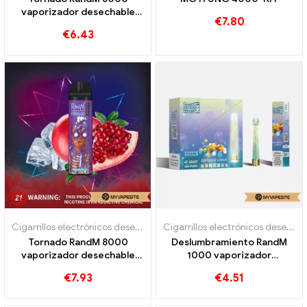
vaporizador desechable
€
7.80
6000 bocanadas
€
6.43
Cigarrillos electrónicos desechables
Cigarrillos electrónicos desechables
Tornado RandM 8000
Deslumbramiento RandM
vaporizador desechable
1000 vaporizador
8000 bocanadas
desechable 1000
€
7.93
€
4.51
bocanadas