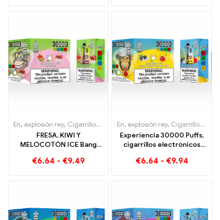
equilibrada de sandía y
menta.
En
,
explosión rey
,
Cigarrillos electrónicos desechables Lituania
En
,
explosión rey
,
Cigarrillos electrónicos desechables Lituania
,
Cig
FRESA, KIWI Y
Experiencia 30000 Puffs,
MELOCOTÓN ICE Bang
cigarrillos electrónicos
KING Color 30000
desechables, puro
€
6.64
-
€
9.49
€
6.64
-
€
9.94
Cigarrillo electrónico
disfrute: Blueberry Ice se
desechable Puffs: sabor
encuentra con Strawberry
dual para una experiencia
Banana en el Bang KING
de vapeo única
Color