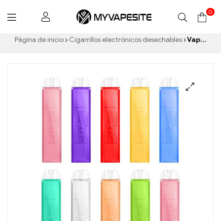
0
Myvapesite.de
Página de inicio
Cigarrillos electrónicos desechables
Vaporizador desechable Geek bar S1000 1000 bocanadas