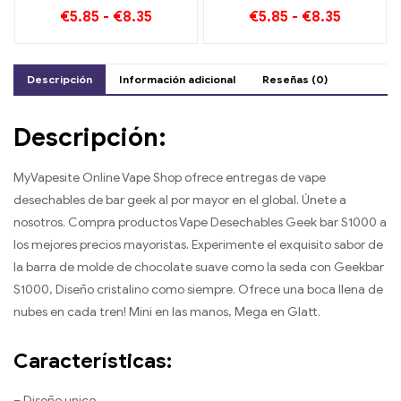
electrónicos desechables
Puff Disfruta del relajante
€
5.85
-
€
8.35
€
5.85
-
€
8.35
Puff Peach Freeze
placer de las frutas
Descripción
Información adicional
Reseñas (0)
Descripción:
MyVapesite Online Vape Shop ofrece entregas de vape
desechables de bar geek al por mayor en el global. Únete a
nosotros. Compra productos Vape Desechables Geek bar S1000 a
los mejores precios mayoristas. Experimente el exquisito sabor de
la barra de molde de chocolate suave como la seda con Geekbar
S1000, Diseño cristalino como siempre. Ofrece una boca llena de
nubes en cada tren! Mini en las manos, Mega en Glatt.
Características:
– Diseño unico