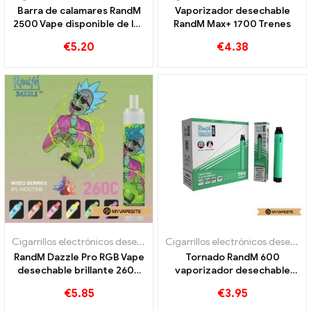
Barra de calamares RandM
Vaporizador desechable
2500 Vape disponible de los
RandM Max+ 1700 Trenes
soplos
€
5.20
€
4.38
Cigarrillos electrónicos desechables
Cigarrillos electrónicos desechables
RandM Dazzle Pro RGB Vape
Tornado RandM 600
desechable brillante 2600
vaporizador desechable
bocanadas
600 bocanadas
€
5.85
€
3.95