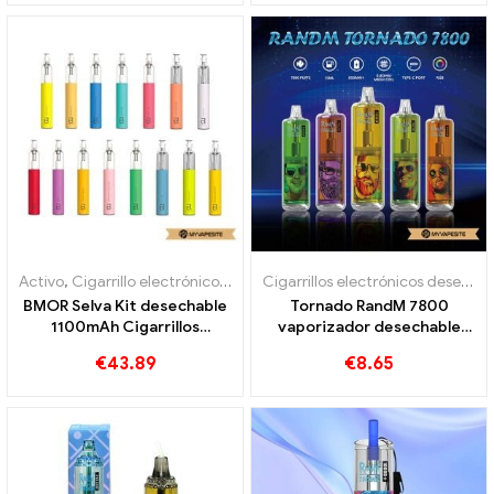
Activo
,
Cigarrillo electrónico desechable con nicotina.
,
Cigarrillos 
Cigarrillos electrónicos desechables
BMOR Selva Kit desechable
Tornado RandM 7800
1100mAh Cigarrillos
vaporizador desechable
electrónicos al por mayor 丨
7800 bocanadas
€
43.89
€
8.65
Personalizado