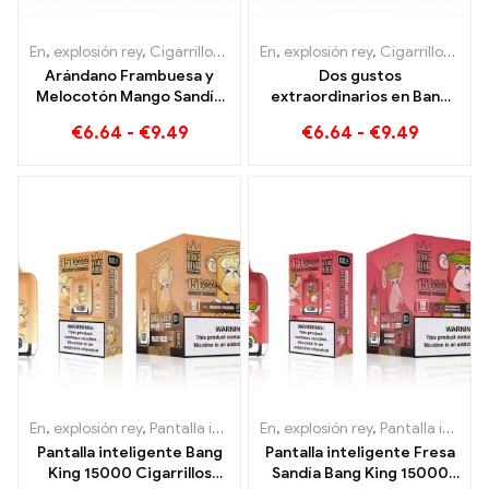
En
,
explosión rey
,
Cigarrillos electrónicos desechables Lituania
En
,
explosión rey
,
Cigarrillos electrónicos desechables Lituania
,
Cig
Arándano Frambuesa y
Dos gustos
Melocotón Mango Sandía
extraordinarios en Bang
Bang KING color 30000
KING Color 30000 Puffs E-
€
6.64
-
€
9.49
€
6.64
-
€
9.49
Puffs CIGARRILLOS
Zigarette Arándano
ELECTRÓNICOS
Frambuesa Mixto y Fruta
DESECHABLES Dispositivo
Moho
desechable de doble
sabor La combinación
perfecta
En
,
explosión rey
,
Pantalla inteligente Bang King 15000 Soplo
En
,
explosión rey
,
Pantalla inteligente Bang King 15000 Soplo
,
Ciga
Pantalla inteligente Bang
Pantalla inteligente Fresa
King 15000 Cigarrillos
Sandía Bang King 15000