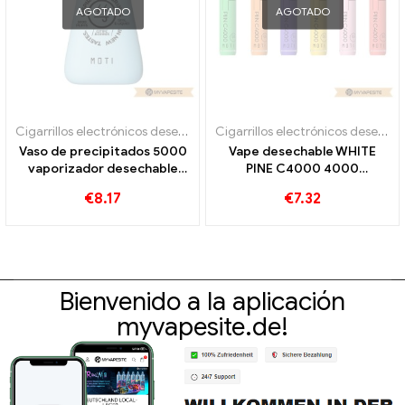
AGOTADO
AGOTADO
Cigarrillos electrónicos desechables
Cigarrillos electrónicos desechables
Vaso de precipitados 5000
Vape desechable WHITE
vaporizador desechable
PINE C4000 4000
5000 bocanadas
bocanadas
€
8.17
€
7.32
Bienvenido a la aplicación
myvapesite.de!