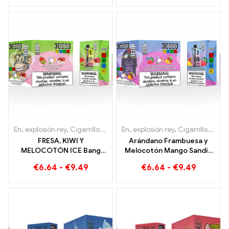
sabores Blueberry Ice y
Frambuesa Mixto y Fruta
Black Dragon Ice
Moho
En
,
explosión rey
,
Cigarrillos electrónicos desechables Lituania
En
,
explosión rey
,
Cigarrillos electrónicos desechables Lituania
,
Cig
FRESA, KIWI Y
Arándano Frambuesa y
MELOCOTÓN ICE Bang
Melocotón Mango Sandía
KING Color 30000
Bang KING color 30000
€
6.64
-
€
9.49
€
6.64
-
€
9.49
Cigarrillo electrónico
Puffs CIGARRILLOS
desechable Puffs: sabor
ELECTRÓNICOS
dual para una experiencia
DESECHABLES Dispositivo
de vapeo única
desechable de doble
sabor La combinación
perfecta