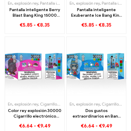
En
,
explosión rey
,
Pantalla inteligente Bang King 15000 Soplo
En
,
explosión rey
,
Pantalla inteligente Bang King 15000 Soplo
,
Ciga
Pantalla inteligente Berry
Pantalla inteligente
Blast Bang King 15000
Exuberante Ice Bang King
Cigarrillo electrónico
15000 Puffs Una mezcla
€
5.85
-
€
8.35
€
5.85
-
€
8.35
desechable de nueva
perfectamente
generación Puffs
equilibrada de sandía y
menta.
En
,
explosión rey
,
Cigarrillos electrónicos desechables Lituania
En
,
explosión rey
,
Cigarrillos electrónicos desechables Lituania
,
Cig
Color rey explosión 30000
Dos gustos
Cigarrillo electrónico
extraordinarios en Bang
desechable Puffs Disfrute
KING Color 30000 Puffs E-
€
6.64
-
€
9.49
€
6.64
-
€
9.49
de alta calidad con los
Zigarette Arándano