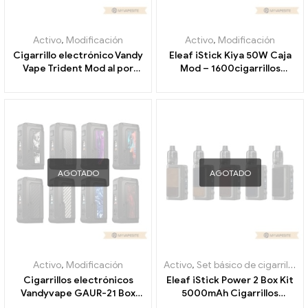
Activo
,
Modificación
Activo
,
Modificación
Cigarrillo electrónico Vandy
Eleaf iStick Kiya 50W Caja
Vape Trident Mod al por
Mod – 1600cigarrillos
mayor, personalizado
electrónicos mah al por
mayor 丨 Personalizado
AGOTADO
AGOTADO
Activo
,
Modificación
Activo
,
Set básico de cigarrillos electrónicos
Cigarrillos electrónicos
Eleaf iStick Power 2 Box Kit
Vandyvape GAUR-21 Box
5000mAh Cigarrillos
Mod al por mayor,
electrónicos al por mayor丨