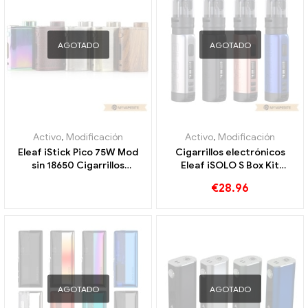
AGOTADO
AGOTADO
Activo
,
Modificación
Activo
,
Modificación
Eleaf iStick Pico 75W Mod
Cigarrillos electrónicos
sin 18650 Cigarrillos
Eleaf iSOLO S Box Kit
electrónicos al por mayor 丨
1800mAh al por mayor,
€
28.96
Personalizado
personalizados
AGOTADO
AGOTADO