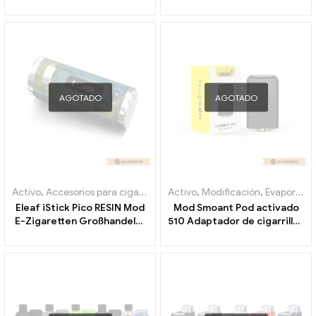
AGOTADO
AGOTADO
Activo
,
Accesorios para cigarrillos electrónicos
Activo
,
Modificación
,
Modificación
,
Evaporador
Eleaf iStick Pico RESIN Mod
Mod Smoant Pod activado
E-Zigaretten Großhandel丨
510 Adaptador de cigarrillos
Personalizado
electrónicos al por mayor,
personalizado