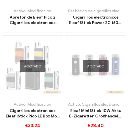
Activo
,
Modificación
Set básico de cigarrillos electrónicos
Apretón de Eleaf Pico 2
Cigarrillos electrónicos
Cigarrillos electrónicos
Eleaf iStick Power 2C 160W
Squonk Mod al por mayor,
Box Kit al por mayor,
personalizados
personalizados
AGOTADO
AGOTADO
Activo
,
Modificación
Activo
,
Cigarrillos electrónicos desechables Lituania
Cigarrillos electrónicos
Eleaf Mini iStick 10W Akku
Eleaf iStick Pico LE Box Mod
E-Zigaretten Großhandel丨
75W al por mayor,
Personalizado
€
33.24
€
28.40
personalizados