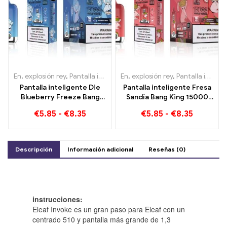
En
,
explosión rey
,
Pantalla inteligente Bang King 15000 Soplo
En
,
explosión rey
,
Pantalla inteligente Bang King 15000 Soplo
,
Ciga
Pantalla inteligente Die
Pantalla inteligente Fresa
Blueberry Freeze Bang
Sandía Bang King 15000
King 15000 Puff ofrece
Puff Disfruta del relajante
€
5.85
-
€
8.35
€
5.85
-
€
8.35
una deliciosa
placer de las frutas
Descripción
Información adicional
Reseñas (0)
instrucciones:
Eleaf Invoke es un gran paso para Eleaf con un
centrado 510 y pantalla más grande de 1,3