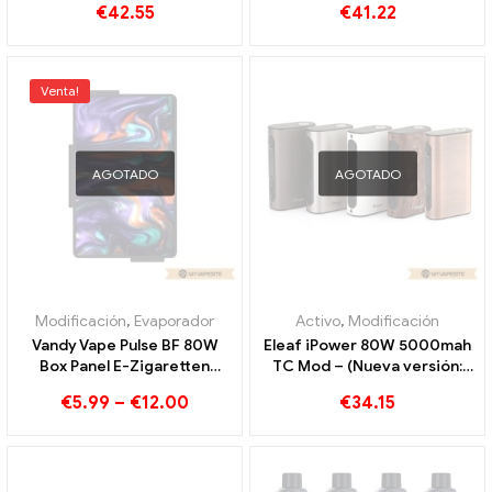
€
42.55
€
41.22
personalizados
Personalizado
Venta!
AGOTADO
AGOTADO
Modificación
,
Evaporador
Activo
,
Modificación
Vandy Vape Pulse BF 80W
Eleaf iPower 80W 5000mah
Box Panel E-Zigaretten
TC Mod – (Nueva versión:
Großhandel丨Personalizado
Eleaf iStick Power)
€
5.99
–
€
12.00
€
34.15
Cigarrillos electrónicos al
por mayor 丨 Personalizado