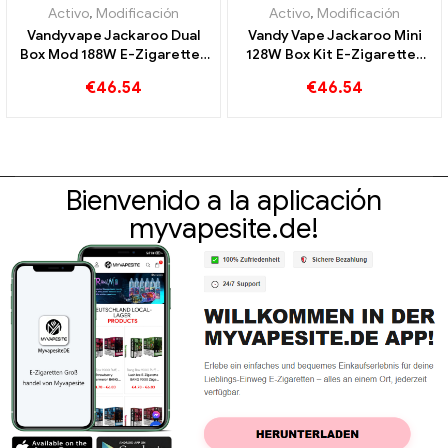
Activo
,
Modificación
Activo
,
Modificación
Vandyvape Jackaroo Dual
Vandy Vape Jackaroo Mini
Box Mod 188W E-Zigaretten
128W Box Kit E-Zigaretten
Großhandel, personalizado
Großhandel丨Personalizado
€
46.54
€
46.54
Bienvenido a la aplicación
myvapesite.de!