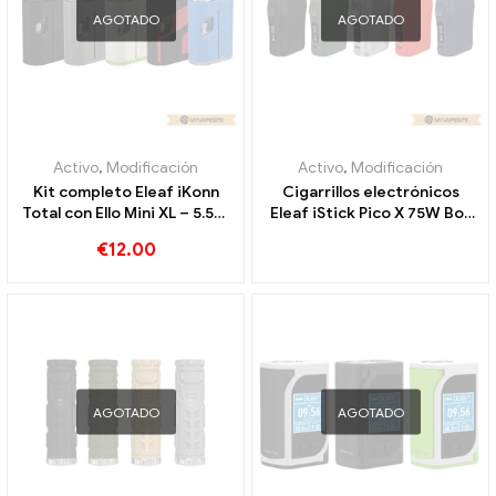
AGOTADO
AGOTADO
Activo
,
Modificación
Activo
,
Modificación
Kit completo Eleaf iKonn
Cigarrillos electrónicos
Total con Ello Mini XL – 5.5ml
Eleaf iStick Pico X 75W Box
de cigarrillos electrónicos al
Mod al por mayor,
€
12.00
por mayor 丨 Personalizado
personalizados
AGOTADO
AGOTADO