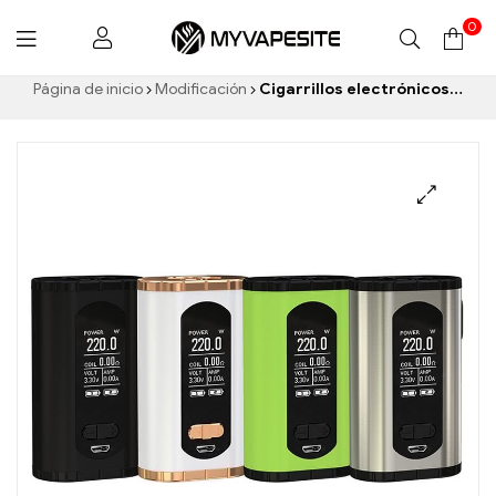
0
Myvapesite.de
Página de inicio
Modificación
Cigarrillos electrónicos Eleaf Invoke 220W Box Mod al por mayor, personalizados