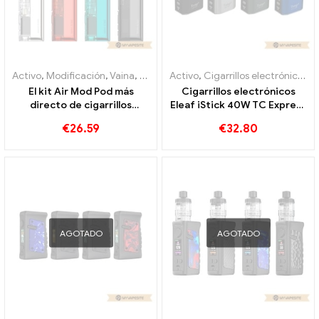
Activo
,
Modificación
,
Vaina
,
Evaporador
Activo
,
Cigarrillos electrónicos desechables Bélgica
El kit Air Mod Pod más
Cigarrillos electrónicos
directo de cigarrillos
Eleaf iStick 40W TC Express
electrónicos de 1500 mAh al
Mod al por mayor,
€
26.59
€
32.80
por mayor, personalizado
personalizados
AGOTADO
AGOTADO