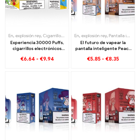
En
,
explosión rey
,
Cigarrillos electrónicos desechables Lituania
En
,
explosión rey
,
Pantalla inteligente Bang King 15000 Soplo
,
Cig
Experiencia 30000 Puffs,
El futuro de vapear la
cigarrillos electrónicos
pantalla inteligente Peach
desechables, puro
Blueraz Bang King 15000
€
6.64
-
€
9.94
€
5.85
-
€
8.35
disfrute: Blueberry Ice se
Soplo
encuentra con Strawberry
Banana en el Bang KING
Color