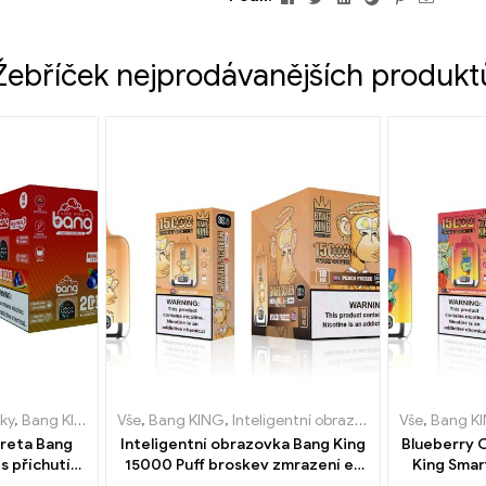
mailem
Žebříček nejprodávanějších produkt
ky
igarety Lucembursko
,
Bang KING
,
Jednorázové e-cigarety
Vše
,
,
Bang KING
Jednorázové elektronické cigarety Nizozemsko
,
Inteligentní obrazovka Bang King 15000 Puff
,
Jednorázové e-cigarety Belgi
Vše
,
Bang K
reta Bang
Inteligentní obrazovka Bang King
Blueberry 
 příchutí
15000 Puff broskev zmrazení e-
King Smar
ální síťkou
zigarety
Přehled ino