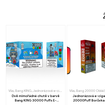
Vše
,
Bang KING
,
Jednorázové e-cigarety Litva
Vše
,
Bang 20000 Obláč
,
Jednorázové e-c
Dvě mimořádné chutě v barvě
Jednorázová e-ciga
Bang KING 30000 Puffs E-
20000Puff Borůvka s
Zigarette Borůvka Malina Smíšené
vodního melounu a du