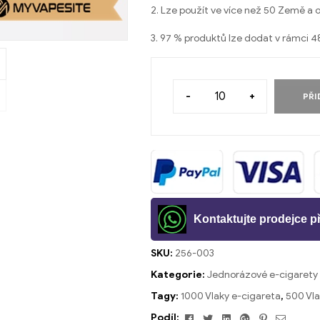
2. Lze použít ve více než 50 Země a ob
3. 97 % produktů lze dodat v rámci 4
-
+
PŘI
Kontaktujte prodejce 
SKU:
256-003
Kategorie:
Jednorázové e-cigarety
Tagy:
1000 Vlaky e-cigareta
,
500 Vla
Facebook
Cvrlikání
Linkedin
Google+
Pinterest
E-
Podíl: