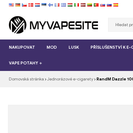
Myvapesite.de
NAKUPOVAT
MOD
LUSK
PŘÍSLUŠENSTVÍ K E
Objednat
e-
VAPE POTAHY
cigarety
levné
online
Domovská stránka
Jednorázové e-cigarety
RandM Dazzle 10
na
myvapesite.de