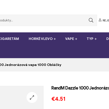
REJS
-CIGARETÁM
HORKÉ VLEVO
VAPE
TYP
D
00 Jednorázová vapa 1000 Obláčky
RandM Dazzle 1000 Jednorázo
€
4.51