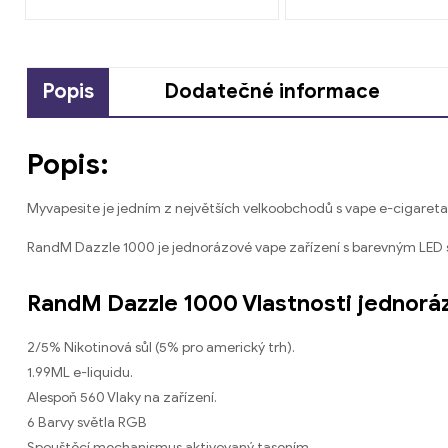
Popis
Dodatečné informace
Popis:
Myvapesite je jedním z největších velkoobchodů s vape e-cigaret
RandM Dazzle 1000 je jednorázové vape zařízení s barevným LED s
RandM Dazzle 1000 Vlastnosti jednorá
2/5% Nikotinová sůl (5% pro americký trh).
1.99ML e-liquidu.
Alespoň 560 Vlaky na zařízení.
6 Barvy světla RGB
Spouštěcí mechanismus aktivovaný tasením.