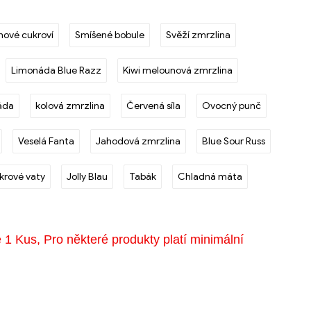
hové cukroví
Smíšené bobule
Svěží zmrzlina
Limonáda Blue Razz
Kiwi melounová zmrzlina
áda
kolová zmrzlina
Červená síla
Ovocný punč
Veselá Fanta
Jahodová zmrzlina
Blue Sour Russ
krové vaty
Jolly Blau
Tabák
Chladná máta
e 1 Kus, Pro některé produkty platí minimální