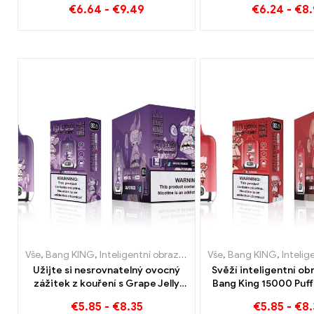
€
6.64
-
€
9.49
€
6.24
-
€
8.
und Plesnivé ovoce
Vše
,
Bang KING
,
Inteligentní obrazovka Bang King 15000 Puff
Vše
,
Bang KING
,
Inteligentní obra
,
Je
Užijte si nesrovnatelný ovocný
Svěží inteligentní ob
zážitek z kouření s Grape Jelly
Bang King 15000 Puf
Bang King Smart Screen 15000
vyvážená směs vodníh
€
5.85
-
€
8.35
€
5.85
-
€
8.
Puff
máty