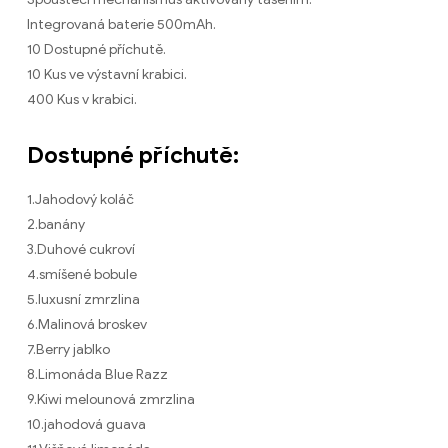
Integrovaná baterie 500mAh.
10 Dostupné příchutě.
10 Kus ve výstavní krabici.
400 Kus v krabici.
Dostupné příchutě:
1.Jahodový koláč
2.banány
3.Duhové cukroví
4.smíšené bobule
5.luxusní zmrzlina
6.Malinová broskev
7.Berry jablko
8.Limonáda Blue Razz
9.Kiwi melounová zmrzlina
10.jahodová guava