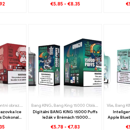
92
€
5.85
-
€
8.35
€
zovka Bang King 15000 Puff
dnorázové e-cigarety Litva
Bang KING
,
Jednorázové e-cigarety Lucembursko
,
Bang King 15000 Obláčky
,
Jednorázové e-cigarety Švédsk
,
Jednorázová e
Vše
,
Bang K
,
Jed
razovka Ice
Digitální BANG KING 15000 Puffs
Intelige
fs Dokonale
ležák v Brémách 15000
Apple Blue
o melounu a
Bezoškolské potěšení
Puff Nes
35
€
5.78
-
€
7.83
€
vapování