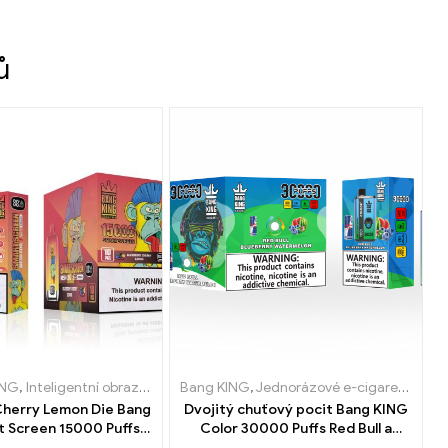
ů
e
ING
,
Jednorázové e-cigarety Rakousko
,
Jednorázové e-cigarety Bulharsko
,
Inteligentní obrazovka Bang King 15000 Puff
,
Jednorázové e-cigarety Litva
Bang KING
,
Jednorázové e-cigarety Polsko
,
Jednorázové e-cigarety Dánsko
,
Jednorázové e-cigarety Luce
,
Jednorázové e-cigarety
,
Jednorázové e-cigar
,
Jedn
,
Je
Cherry Lemon Die Bang
Dvojitý chuťový pocit Bang KING
t Screen 15000 Puffs
Color 30000 Puffs Red Bull a
vativní jednorázové e-
Blueberry Meloun 30000