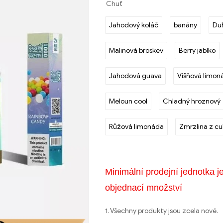
Chuť
Jahodový koláč
banány
Du
Malinová broskev
Berry jablko
Jahodová guava
Višňová limon
Meloun cool
Chladný hroznový
Růžová limonáda
Zmrzlina z cu
Minimální prodejní jednotka j
objednací množství
1. Všechny produkty jsou zcela nové.