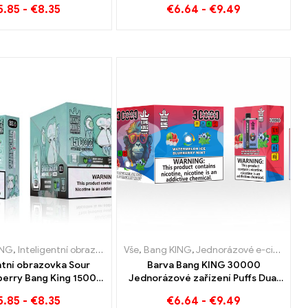
5.85
-
€
8.35
€
6.64
-
€
9.49
cigarety
Jednorázová e-cigareta bafne
o
-cigareta s nikotinem
ING
norázové elektronické cigarety Nizozemsko
,
Jednorázové e-cigarety Slovensko
,
Inteligentní obrazovka Bang King 15000 Puff
,
Jednorázové e-cigarety
Vše
,
Bang KING
,
Jednorázové e-cigarety Slovinsk
,
,
Jednorázové e-cigarety Litva
Jednorázové e-cigarety
,
Jednorázové e-cigar
ntní obrazovka Sour
Barva Bang KING 30000
berry Bang King 15000
Jednorázové zařízení Puffs Dual
rovnatelný zážitek z
Flavour Dokonalá kombinace
5.85
-
€
8.35
€
6.64
-
€
9.49
 plný svěžích chutí
borůvky, maliny a melounu