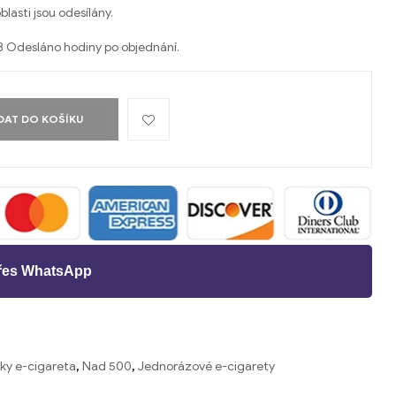
lasti jsou odesílány.
8 Odesláno hodiny po objednání.
DAT DO KOŠÍKU
přes WhatsApp
ky e-cigareta
,
Nad 500
,
Jednorázové e-cigarety