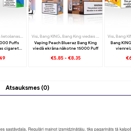
s e-cigaretes Lietuva
s lietošanas e-cigaretes Lietuva
Visi
,
Bang KING
,
,
Vienreizējās lietošanas e-cigaretes L
Vienreizējās lietošanas e-cigaretes 
,
Bang King viedais ekrāns 15000 Puff
Visi
,
Bang K
,
000 Puffs
Vaping Peach Blueraz Bang King
Bang KING
as cigarete
viedā ekrāna nākotne 15000 Puff
vienrei
Bull Energy
cigareti
.49
€
5.85
-
€
8.35
€
Gum Sweet
saldējuma
man
Atsauksmes (0)
etes sastāvdaļa, Regulāri mainot izsmidzinātāju, tiks pagarināts tā kalp