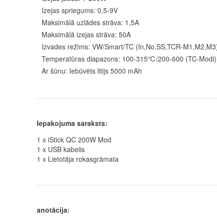
Izejas spriegums: 0,5-9V
Maksimālā uzlādes strāva: 1,5A
Maksimālā izejas strāva: 50A
Izvades režīms: VW/Smart/TC (In,No,SS,TCR-M1,M2,M3
Temperatūras diapazons: 100-315℃/200-600 (TC-Modi)
Ar šūnu: Iebūvēts litijs 5000 mAh
Iepakojuma saraksts:
1 x iStick QC 200W Mod
1 x USB kabelis
1 x Lietotāja rokasgrāmata
anotācija: