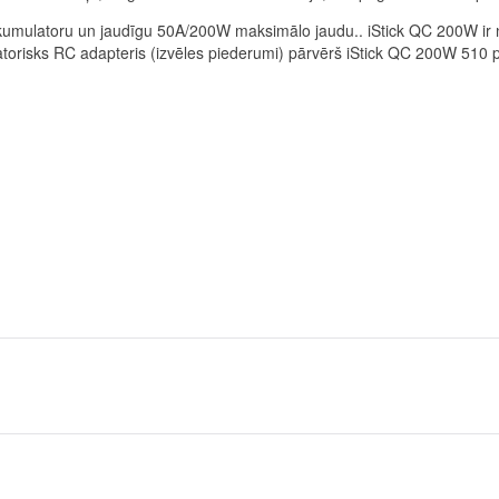
umulatoru un jaudīgu 50A/200W maksimālo jaudu.. iStick QC 200W ir ne t
novatorisks RC adapteris (izvēles piederumi) pārvērš iStick QC 200W 510