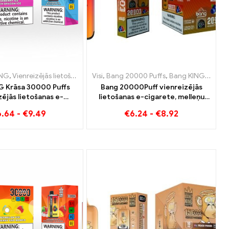
va
e-cigaretes Nīderlande
ING
Vienreizējās lietošanas e-cigaretes Lietuva
,
Vienreizējās lietošanas e-cigaretes Luksemburga
,
Vienreizējās lietošanas e-cigaretes Lietuva
,
Vienreizējās lietošanas e-cigaretes Austrija
Visi
,
Bang 20000 Puffs
,
Vienreizējās lietošanas e
,
Vienreizējās lietošan
,
,
Bang KING
Vienreizējās liet
,
Vienre
,
Vien
G Krāsa 30000 Puffs
Bang 20000Puff vienreizējās
zējās lietošanas e-
lietošanas e-cigarete, melleņu
 Augstas kvalitātes
arbūza garša un dubultais tīkls
6.64
-
€
9.49
€
6.24
-
€
8.92
 ar garšām Blueberry
 Black Dragon Ice