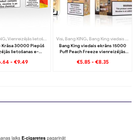
uksemburga
Luksemburga
ING
Vienreizējās lietošanas e-cigaretes Lietuva
,
Vienreizējās lietošanas e-cigaretes Lietuva
,
,
Vienreizējās lietošanas e-cigaretes Nīderlande
Vienreizējās lietošanas e-cigaretes Nīderlande
Visi
,
Bang KING
,
Vienreizējās lietošanas e
,
Bang King viedais ekrāns 15000 Puff
,
Vienreizējās lietošan
,
,
Vienreizējā
Vienreizējā
 Krāsa 30000 Piepūš
Bang King viedais ekrāns 15000
zējās lietošanas e-
Puff Peach Freeze vienreizējās
. Ideāla vēsa arbūzu
lietošanas e-cigaretes
6.64
-
€
9.49
€
5.85
-
€
8.35
 un tropisko zemeņu
go kombinācija
ošanas laiks
E-cigaretes
pagarināt