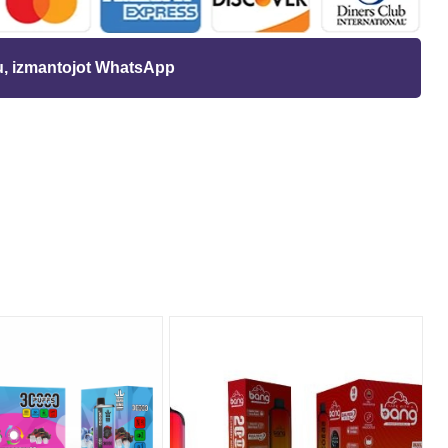
ju, izmantojot WhatsApp
t
s