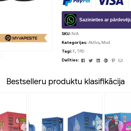
Sazinieties ar pārdevē
SKU:
N/A
Kategorijas:
Aktīvs
,
Mod
Tagi:
F
,
TPD
Facebook
Twitter
Linkedin
Google+
Pinteres
E-
Dalīties:
past
Bestselleru produktu klasifikācija