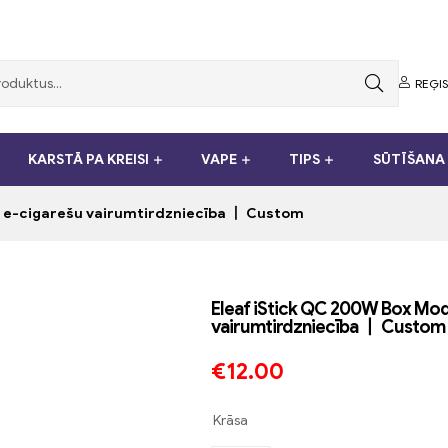
REĢIS
KARSTĀ PA KREISI
VAPE
TIPS
SŪTĪŠANA 
 e-cigarešu vairumtirdzniecība 丨 Custom
Eleaf iStick QC 200W Box Mo
vairumtirdzniecība 丨 Custom
€
12.00
Krāsa