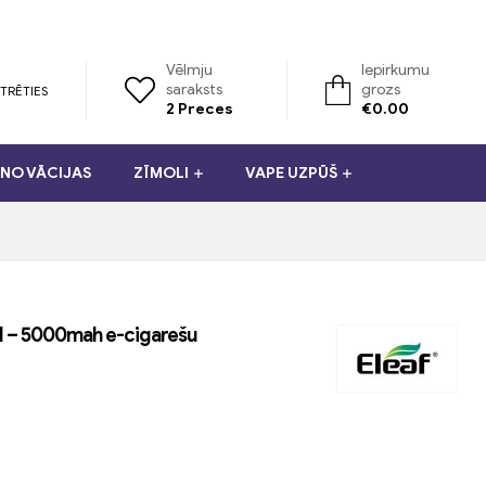
Vēlmju
Iepirkumu
saraksts
grozs
TRĒTIES
2
Preces
€
0.00
NO VĀCIJAS
ZĪMOLI
VAPE UZPŪŠ
d – 5000mah e-cigarešu