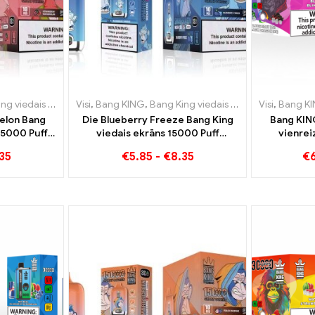
ais ekrāns 15000 Puff
reizējās lietošanas e-cigaretes Luksemburga
Visi
,
Bang KING
,
Vienreizējās lietošanas e-cigaretes Lietu
,
Bang King viedais ekrāns 15000 Puff
,
Vienreizējās lietošanas 
Visi
,
Bang K
,
elon Bang
Die Blueberry Freeze Bang King
Bang KIN
15000 Puff
viedais ekrāns 15000 Puff
vienrei
šu augļu
piedāvā garšīgu
cigarete
35
€
5.85
-
€
8.35
€
baudījums
Ice un