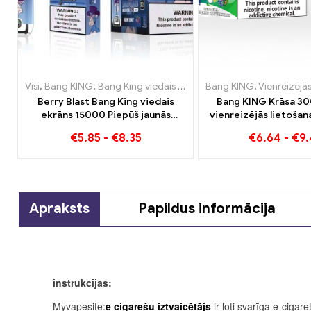
Visi
,
Bang KING
,
Bang King viedais ekrāns 15000 Puff
Bang KING
,
,
Vienreizējās lietošana
Vienreizējā
Berry Blast Bang King viedais
Bang KING Krāsa 30
ekrāns 15000 Piepūš jaunās
vienreizējās lietošan
paaudzes vienreizējās lietošanas
ar divām garšām Red 
€
5.85
-
€
8.35
€
6.64
-
€
9
e-cigareti
Watermelon Bubble 
Apraksts
Papildus informācija
instrukcijas:
Myvapesite:
e cigarešu iztvaicētājs
ir ļoti svarīga e-cigar