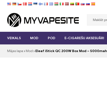
Myvapesite.de
VEIKALS
MOD
POD
E-CIGAREŠU AKSESUĀRI
Pasūtiet
e-
Mājas lapa
Mod
Eleaf iStick QC 200W Box Mod – 5000mah
cigaretes
lēti
tiešsaistē
vietnē
myvapesite.de