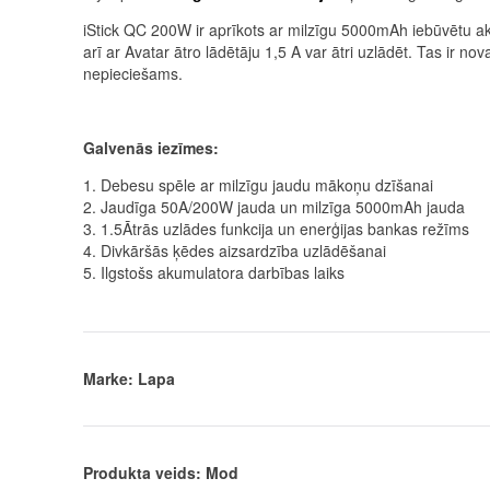
iStick QC 200W ir aprīkots ar milzīgu 5000mAh iebūvētu ak
arī ar Avatar ātro lādētāju 1,5 A var ātri uzlādēt. Tas ir 
nepieciešams.
Galvenās iezīmes:
1. Debesu spēle ar milzīgu jaudu mākoņu dzīšanai
2. Jaudīga 50A/200W jauda un milzīga 5000mAh jauda
3. 1.5Ātrās uzlādes funkcija un enerģijas bankas režīms
4. Divkāršās ķēdes aizsardzība uzlādēšanai
5. Ilgstošs akumulatora darbības laiks
Marke: Lapa
Produkta veids: Mod