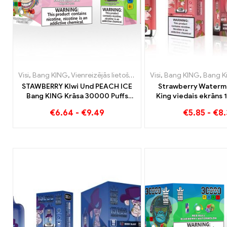
Visi
,
Bang KING
,
Vienreizējās lietošanas e-cigaretes Lietuva
Visi
,
Bang KING
,
Bang King vied
,
Vien
STAWBERRY KIwi Und PEACH ICE
Strawberry Waterm
Bang KING Krāsa 30000 Puffs
King viedais ekrāns 
vienreizējās lietošanas e-
Baudiet relaksējo
€
6.64
-
€
9.49
€
5.85
-
€
8.
cigarete – divējāda garša unikālai
baudījumu
tvaicēšanas pieredzei