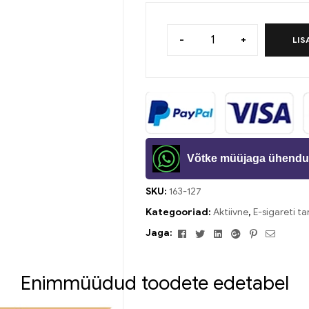
-
+
LIS
Võtke müüjaga ühendu
SKU:
163-127
Kategooriad:
Aktiivne
,
E-sigareti ta
Facebook
Twitter
Linkedin
Google+
Pinterest
Meil
Jaga:
Enimmüüdud toodete edetabel