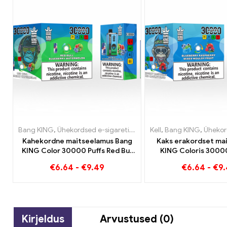
Bang KING
,
Ühekordsed e-sigaretid
,
Ühekordsed e-sigaretid Le
Kell
,
Bang KING
,
Ühekordsed 
Kahekordne maitseelamus Bang
Kaks erakordset ma
KING Color 30000 Puffs Red Bull
KING Coloris 30000
ja Blueberry Watermelon 30000
Zigarette mustika
€
6.64
-
€
9.49
€
6.64
-
€
9
Pahvib ühekordset e-sigaretti
segatud ja hallitanu
Kirjeldus
Arvustused (0)