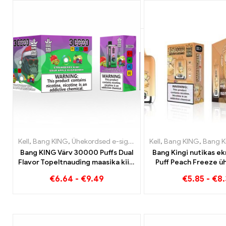
Kell
,
Bang KING
,
Ühekordsed e-sigaretid Leedu
Kell
,
Bang KING
,
Ühekordsed e-s
,
Bang Kingi nut
Bang KING Värv 30000 Puffs Dual
Bang Kingi nutikas e
Flavor Topeltnauding maasika kiivi
Puff Peach Freeze ü
ja hapu õuna vaarikaga
kasutatavad e-si
€
6.64
-
€
9.49
€
5.85
-
€
8.