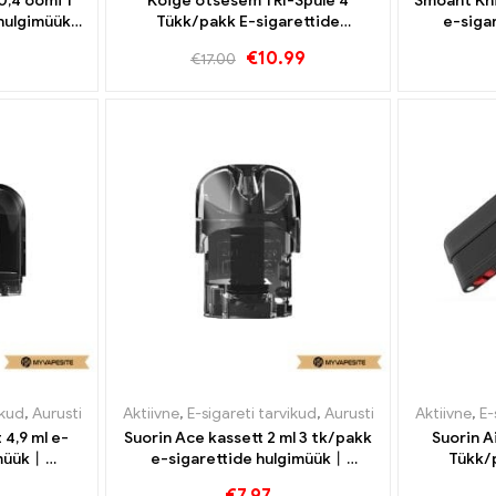
0,4 oomi 1
Kõige otsesem TRI-Spule 4
Smoant Kni
 hulgimüük丨
Tükk/pakk E-sigarettide
e-siga
d
hulgimüük丨Kohandatud
€
10.99
€
17.00
ikud
,
Aurusti
Aktiivne
,
E-sigareti tarvikud
,
Aurusti
Aktiivne
,
E-
 4,9 ml e-
Suorin Ace kassett 2 ml 3 tk/pakk
Suorin Ai
imüük丨
e-sigarettide hulgimüük丨
Tükk/
d
Kohandatud
hulgi