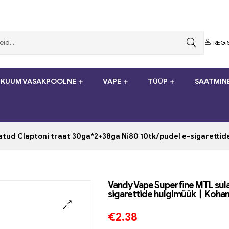
REGI
KUUM VASAKPOOLNE
VAPE
TÜÜP
SAATMIN
atud Claptoni traat 30ga*2+38ga Ni80 10tk/pudel e-sigarett
Vandy Vape Superfine MTL sul
sigarettide hulgimüük丨Koha
€
2.38