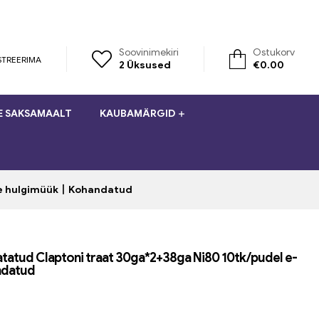
Soovinimekiri
Ostukorv
STREERIMA
2
Üksused
€
0.00
E SAKSAMAALT
KAUBAMÄRGID
ide hulgimüük丨Kohandatud
atatud Claptoni traat 30ga*2+38ga Ni80 10tk/pudel e-
ndatud