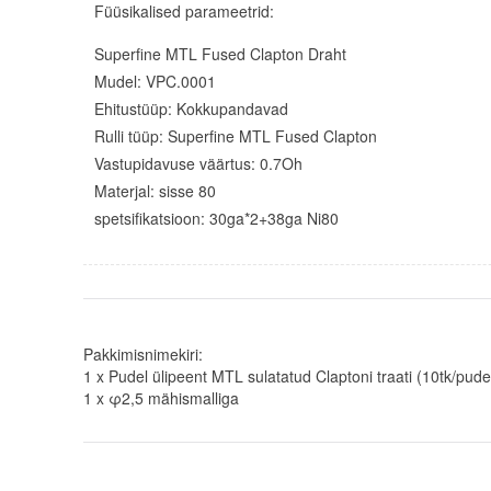
Füüsikalised parameetrid:
Superfine MTL Fused Clapton Draht
Mudel: VPC.0001
Ehitustüüp: Kokkupandavad
Rulli tüüp: Superfine MTL Fused Clapton
Vastupidavuse väärtus: 0.7Oh
Materjal: sisse 80
spetsifikatsioon: 30ga*2+38ga Ni80
Pakkimisnimekiri:
1 x Pudel ülipeent MTL sulatatud Claptoni traati (10tk/pude
1 x φ2,5 mähismalliga