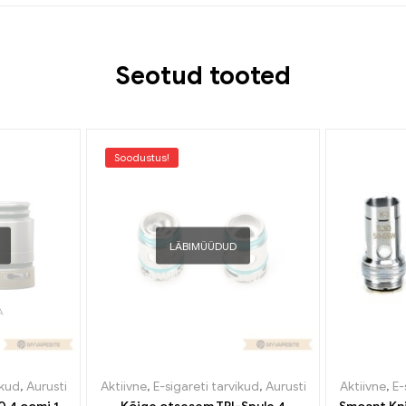
Seotud tooted
Soodustus!
LÄBIMÜÜDUD
ikud
,
Aurusti
Aktiivne
,
E-sigareti tarvikud
,
Aurusti
Aktiivne
,
E-