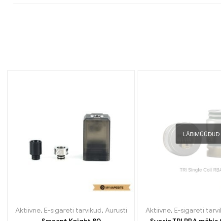
LÄBIMÜÜDUD
Aktiivne
,
E-sigareti tarvikud
,
Aurusti
Aktiivne
,
E-sigareti tarv