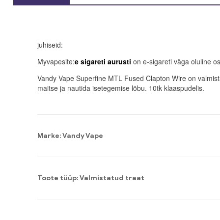
juhiseid:
Myvapesite:
e sigareti aurusti
on e-sigareti väga oluline o
Vandy Vape Superfine MTL Fused Clapton Wire on valmista
maitse ja nautida isetegemise lõbu. 10tk klaaspudelis.
Marke: Vandy Vape
Toote tüüp: Valmistatud traat