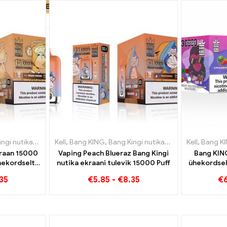
igaretid Luksemburg
ikas ekraan 15000 Puff
Kell
,
,
Ühekordsed e-sigaretid Holland
Bang KING
,
Ühekordsed e-sigaretid Leedu
,
Bang Kingi nutikas ekraan 15000 Puff
,
Ühekordsed e-si
Kell
,
,
Ühekord
Bang K
kraan 15000
Vaping Peach Blueraz Bang Kingi
Bang KIN
hekordselt
nutika ekraani tulevik 15000 Puff
ühekordsel
garetid
Ideaal
35
€
5.85
-
€
8.35
€
maas
värskenda