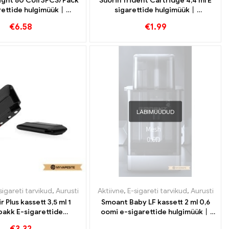
ght 80 Coil 3PCS/Pack
Suorin Trident Cartridge 4,4 ml E
rettide hulgimüük丨
sigarettide hulgimüük丨
Kohandatud
Kohandatud
€
6.58
€
1.99
LÄBIMÜÜDUD
sigareti tarvikud
,
Aurusti
Aktiivne
,
E-sigareti tarvikud
,
Aurusti
r Plus kassett 3,5 ml 1
Smoant Baby LF kassett 2 ml 0,6
pakk E-sigarettide
oomi e-sigarettide hulgimüük丨
müük丨Kohandatud
Kohandatud