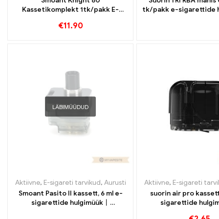
Smoant Knight 80
Suorin TRI RBA mähis 
Kassetikomplekt 1tk/pakk E-
tk/pakk e-sigarettide
sigarettide hulgimüük丨
Kohandatu
€
11.90
Kohandatud
LÄBIMÜÜDUD
Aktiivne
,
E-sigareti tarvikud
,
Aurusti
Aktiivne
,
E-sigareti tarv
Smoant Pasito II kassett, 6 ml e-
suorin air pro kassett
sigarettide hulgimüük丨
sigarettide hulg
Kohandatud
Kohandatu