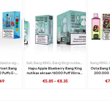
edu
e-sigaretid Leedu
,
Ühekordsed e-sigaretid Luksemburg
Kell
,
Bang KING
,
Ühekordsed e-sigaretid Luksemburg
,
Bang Kingi nutikas ekraan 15000 Puff
,
Ühekordsed e-sigaretid Holl
Bang KING
,
Ühekord
,
itset Bang
Hapu Apple Blueberry Bang King
Osta Bang 
 Puffs E-
nutikas ekraan 15000 Puff Võrratu
200.000 P
 vaarika
veipimiskogemus täis värskeid
.49
€
5.85
-
€
8.35
€
7
d puuviljad
maitseid