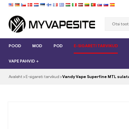
Myvapesite.de
POOD
MOD
POD
E-SIGARETI TARVIKUD
Telli
e-
VAPE PAHVID
sigarette
odavalt
veebisaidilt
Avaleht
E-sigareti tarvikud
Vandy Vape Superfine MTL sulat
myvapesit.de