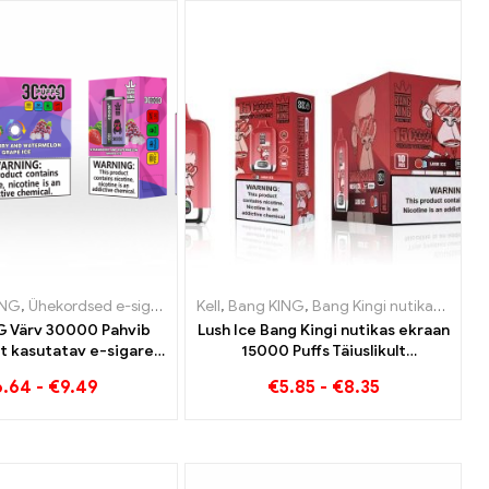
garetid Austria
sed e-sigaretid Luksemburg
ING
,
Ühekordsed e-sigaretid Leedu
,
Ühekordsed e-sigaretid Leedu
,
Ühekordsed e-sigaretid Poola
Kell
,
Ühekordsed e-sigaretid Holland
,
,
Ühekordsed e-sigaretid Luksemburg
Bang KING
,
Ühekordsed e-sigaretid Luksembu
,
Bang Kingi nutikas ekraan 15000 Puff
,
Ühekordsed e-sigaretid
,
Ühekord
G Värv 30000 Pahvib
Lush Ice Bang Kingi nutikas ekraan
t kasutatav e-sigaret
15000 Puffs Täiuslikult
ne segu magusast
tasakaalustatud segu arbuusist ja
6.64
-
€
9.49
€
5.85
-
€
8.35
ikaarbuusist ja
piparmündist
vast viinamarjajääst