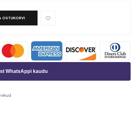
A OSTUKORVI
st WhatsAppi kaudu
rvikud