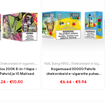
and
sed e-sigaretid Holland
Ühekordsed e-sigaretid
,
Ühekordsed e-sigaretid Leedu
,
Ühekordsed e-sigaretid Austria
,
,
Ühekordsed e-sigaretid Belgia
Ühekordsed e-sigaretid Austria
Kell
,
,
Ühekordsed e-sigaretid Luksemburg
Bang KING
,
Ühekordsed e-sigaretid Poola
,
Ühekordsed e-sigaretid Leedu
,
,
Ühekordsed e-
Ühekordsed e
,
Ühe
Box 200K 8-in-1 Vape –
Kogemused 30000 Pahvib
ahvid ja 10 Maitsed
ühekordseid e-sigarette puhast
naudingut Blueberry Ice kohtub
.24
-
€
10.50
€
6.64
-
€
9.94
Bang KING värviga
maasikabanaaniga