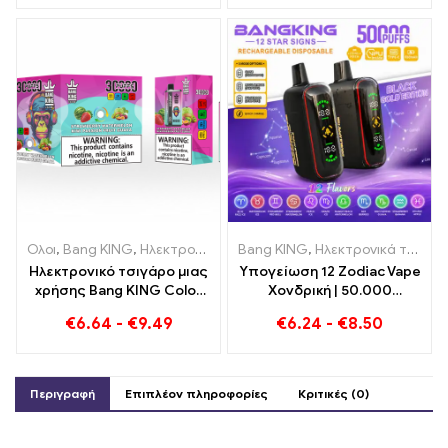
καρπούζι Φράουλα και
μέντα
δροσιστικό Grape Ice
Ολοι
,
Bang KING
,
Ηλεκτρονικά τσιγάρα μιας χρήσης Λιθουανία
Bang KING
,
Ηλεκτρονικά τσιγάρα μιας χρήσης
,
Η
Ηλεκτρονικό τσιγάρο μιας
Υπογείωση 12 Zodiac Vape
χρήσης Bang KING Color
Χονδρική | 50.000
Dual Flavor 30000 Τρένα
Φουσκώματα
€
6.64
-
€
9.49
€
6.24
-
€
8.50
γεμάτα γεύση με Φράουλα
Καρπούζι και Ακτινίδιο
Passion Fruit Guava
Περιγραφή
Επιπλέον πληροφορίες
Κριτικές (0)