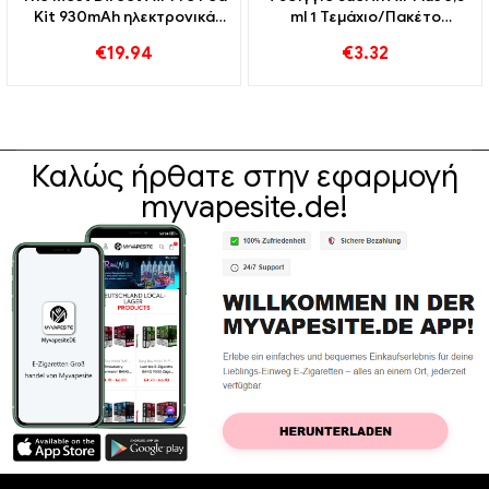
Kit 930mAh ηλεκτρονικά
ml 1 Τεμάχιο/Πακέτο
τσιγάρα Χονδρική 丨
ηλεκτρονικών τσιγάρων
€
19.94
€
3.32
Custom
χονδρική丨Custom
Καλώς ήρθατε στην εφαρμογή
myvapesite.de!