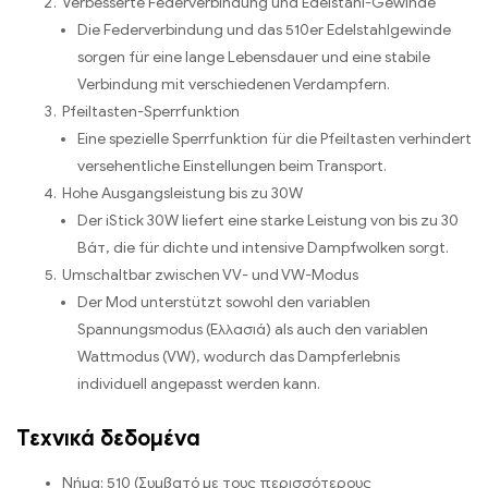
Verbesserte Federverbindung und Edelstahl-Gewinde
Die Federverbindung und das 510er Edelstahlgewinde
sorgen für eine lange Lebensdauer und eine stabile
Verbindung mit verschiedenen Verdampfern
.
Pfeiltasten-Sperrfunktion
Eine spezielle Sperrfunktion für die Pfeiltasten verhindert
versehentliche Einstellungen beim Transport
.
Hohe Ausgangsleistung bis zu 30W
Der iStick 30W liefert eine starke Leistung von bis zu
30
Βάτ,
die für dichte und intensive Dampfwolken sorgt
.
Umschaltbar zwischen VV
-
und VW-Modus
Der Mod unterstützt sowohl den variablen
Spannungsmodus
(Ελλασιά)
als auch den variablen
Wattmodus
(VW),
wodurch das Dampferlebnis
individuell angepasst werden kann
.
Τεχνικά δεδομένα
Νήμα: 510 (Συμβατό με τους περισσότερους