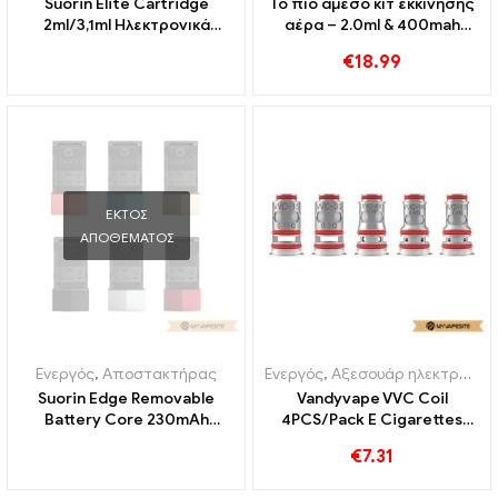
Suorin Elite Cartridge
Το πιο άμεσο κιτ εκκίνησης
2ml/3,1ml Ηλεκτρονικά
αέρα – 2.0ml & 400mah
τσιγάρα Χονδρική 丨
ηλεκτρονικά τσιγάρα
€
18.99
Custom
χονδρική丨Custom
ΕΚΤΌΣ
ΑΠΟΘΈΜΑΤΟΣ
Ενεργός
,
Αποστακτήρας
Ενεργός
,
Αξεσουάρ ηλεκτρονικού τσιγάρου
Suorin Edge Removable
Vandyvape VVC Coil
Battery Core 230mAh
4PCS/Pack E Cigarettes
Ηλεκτρονικά τσιγάρα
Wholesale丨Custom
€
7.31
Χονδρική 丨 Custom