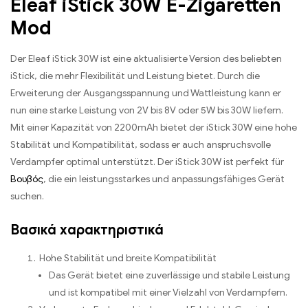
Eleaf iStick 30W E-Zigaretten
Mod
Der Eleaf iStick 30W ist eine aktualisierte Version des beliebten
iStick
,
die mehr Flexibilität und Leistung bietet
.
Durch die
Erweiterung der Ausgangsspannung und Wattleistung kann er
nun eine starke Leistung von 2V bis 8V oder 5W bis 30W liefern
.
Mit einer Kapazität von 2200mAh bietet der iStick 30W eine hohe
Stabilität und Kompatibilität
,
sodass er auch anspruchsvolle
Verdampfer optimal unterstützt
.
Der iStick 30W ist perfekt für
Βουβός
,
die ein leistungsstarkes und anpassungsfähiges Gerät
suchen
.
Βασικά χαρακτηριστικά
Hohe Stabilität und breite Kompatibilität
Das Gerät bietet eine zuverlässige und stabile Leistung
und ist kompatibel mit einer Vielzahl von Verdampfern
.