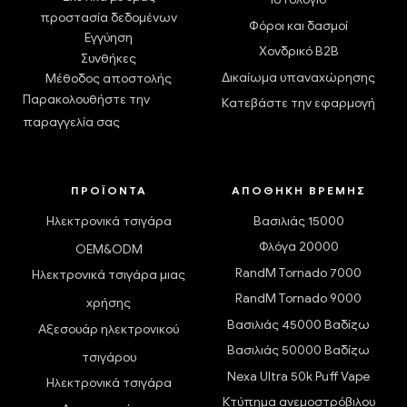
προστασία δεδομένων
Φόροι και δασμοί
Εγγύηση
Χονδρικό B2B
Συνθήκες
Δικαίωμα υπαναχώρησης
Μέθοδος αποστολής
Παρακολουθήστε την
Κατεβάστε την εφαρμογή
παραγγελία σας
ΠΡΟΪΌΝΤΑ
ΑΠΟΘΉΚΗ ΒΡΈΜΗΣ
Ηλεκτρονικά τσιγάρα
Βασιλιάς 15000
Φλόγα 20000
OEM&ODM
RandM Tornado 7000
Ηλεκτρονικά τσιγάρα μιας
RandM Tornado 9000
χρήσης
Βασιλιάς 45000 Βαδίζω
Αξεσουάρ ηλεκτρονικού
Βασιλιάς 50000 Βαδίζω
τσιγάρου
Nexa Ultra 50k Puff Vape
Ηλεκτρονικά τσιγάρα
Κτύπημα ανεμοστρόβιλου