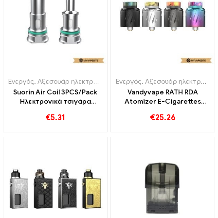
Ενεργός
,
Αξεσουάρ ηλεκτρονικού τσιγάρου
Ενεργός
,
,
Αξεσουάρ ηλεκτρονικού τσιγάρου
Αποστακτήρας
Suorin Air Coil 3PCS/Pack
Vandyvape RATH RDA
Ηλεκτρονικά τσιγάρα
Atomizer E-Cigarettes
Χονδρική 丨 Custom
Wholesale丨Custom
€
5.31
€
25.26