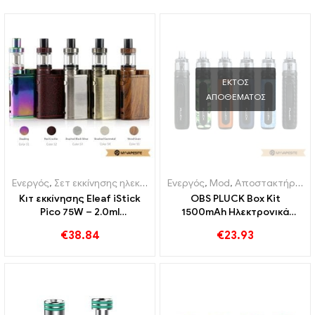
ΕΚΤΌΣ
ΑΠΟΘΈΜΑΤΟΣ
Ενεργός
,
Σετ εκκίνησης ηλεκτρονικού τσιγάρου
Ενεργός
,
Mod
,
Αποστακτήρας
Κιτ εκκίνησης Eleaf iStick
OBS PLUCK Box Kit
Pico 75W – 2.0ml
1500mAh Ηλεκτρονικά
ηλεκτρονικά τσιγάρα
τσιγάρα Χονδρική 丨
€
38.84
€
23.93
χονδρική丨Custom
Custom