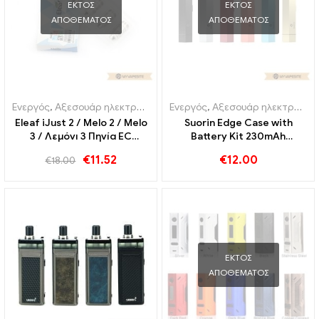
ΕΚΤΌΣ
ΕΚΤΌΣ
ΑΠΟΘΈΜΑΤΟΣ
ΑΠΟΘΈΜΑΤΟΣ
Ενεργός
,
Αξεσουάρ ηλεκτρονικού τσιγάρου
Ενεργός
,
Αξεσουάρ ηλεκτρονικού τσιγάρου
Eleaf iJust 2 / Melo 2 / Melo
Suorin Edge Case with
3 / Λεμόνι 3 Πηνία EC
Battery Kit 230mAh
0,3ohm για 30-80W (5Στκ)
Ηλεκτρονικά τσιγάρα
€
11.52
€
12.00
€
18.00
Ηλεκτρονικά τσιγάρα
Χονδρική 丨 Custom
Χονδρική 丨 Custom
ΕΚΤΌΣ
ΑΠΟΘΈΜΑΤΟΣ