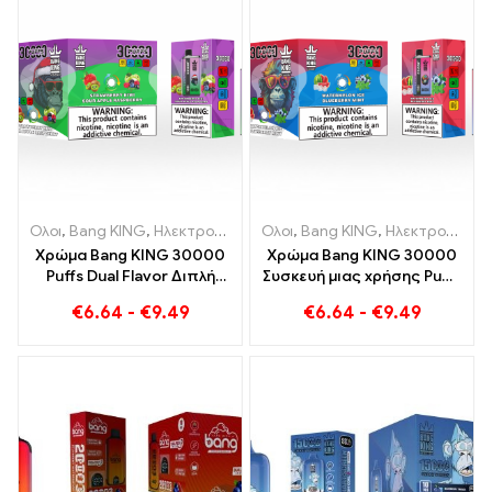
Ολοι
,
Bang KING
,
Ηλεκτρονικά τσιγάρα μιας χρήσης Λιθουανία
Ολοι
,
Bang KING
,
Ηλεκτρονικά τσιγάρα μιας χρήσης Λιθουανία
,
Η
Χρώμα Bang KING 30000
Χρώμα Bang KING 30000
Puffs Dual Flavor Διπλή
Συσκευή μιας χρήσης Puffs
απόλαυση με Φράουλα
Dual Flavor Ο τέλειος
€
6.64
-
€
9.49
€
6.64
-
€
9.49
Ακτινίδιο και ξινόμηλο
συνδυασμός Blueberry
βατόμουρο
Raspberry και Peach
Mango Carmelon