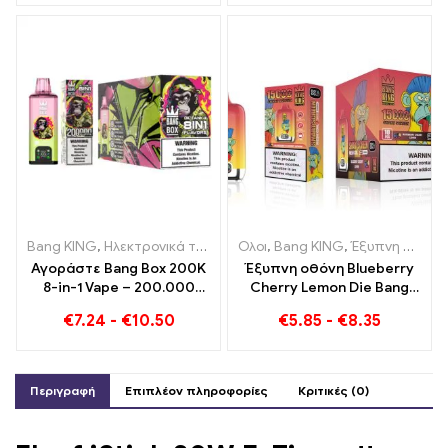
χρώμα Bang KING
Bang KING
,
Ηλεκτρονικά τσιγάρα μιας χρήσης
Ολοι
,
Bang KING
,
Ηλεκτρονικά τσιγ
,
Έξυπνη οθόνη Bang King 15000 Φούσκα
Αγοράστε Bang Box 200K
Έξυπνη οθόνη Blueberry
8-in-1 Vape – 200.000
Cherry Lemon Die Bang
τζούρες και 10 Γεύσεις
King 15000 Puffs Μια
€
7.24
-
€
10.50
€
5.85
-
€
8.35
επισκόπηση ενός
καινοτόμου ηλεκτρονικού
τσιγάρου μιας χρήσης
Περιγραφή
Επιπλέον πληροφορίες
Κριτικές (0)