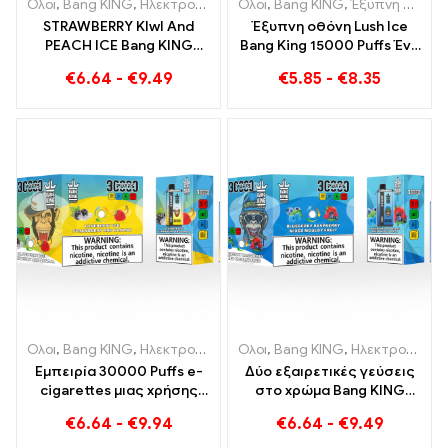
Ολοι
,
Bang KING
,
Ηλεκτρονικά τσιγάρα μιας χρήσης Λιθουανία
Ολοι
,
Bang KING
,
Έξυπνη οθόνη Bang King 15000 Φούσκα
,
Η
STRAWBERRY KIwI And
Έξυπνη οθόνη Lush Ice
PEACH ICE Bang KING
Bang King 15000 Puffs Ένα
Χρώμα 30000
τέλεια ισορροπημένο
€
6.64
-
€
9.49
€
5.85
-
€
8.35
Ηλεκτρονικό τσιγάρο μιας
μείγμα από καρπούζι και
χρήσης Puffs - Dual Flavor
μέντα
για μια μοναδική εμπειρία
ατμίσματος
Ολοι
,
Bang KING
,
Ηλεκτρονικά τσιγάρα μιας χρήσης Λιθουανία
Ολοι
,
Bang KING
,
Ηλεκτρονικά τσιγάρα μιας χρήσης Λιθουανία
,
Η
Εμπειρία 30000 Puffs e-
Δύο εξαιρετικές γεύσεις
cigarettes μιας χρήσης
στο χρώμα Bang KING
σκέτη απόλαυση Το
30000 Puffs E-Zigarette
€
6.64
-
€
9.94
€
6.64
-
€
9.49
Blueberry Ice συναντά την
Blueberry Raspberry
Strawberry Banana στο
Mixed und Moldy Fruit