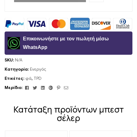
Επικοινωνήστε με τον πωλητή μέσω
WhatsApp
SKU:
N/A
Κατηγορία:
Ενεργός
Ετικέτες:
φά
,
TPD
Facebook
Κελάδημα
Linkedin
Google+
Pinterest
ΗΛΕΚΤΡΟΝΙΚΗ
Μερίδιο:
ΔΙΕΥΘΥΝΣΗ
Κατάταξη προϊόντων μπεστ
σέλερ