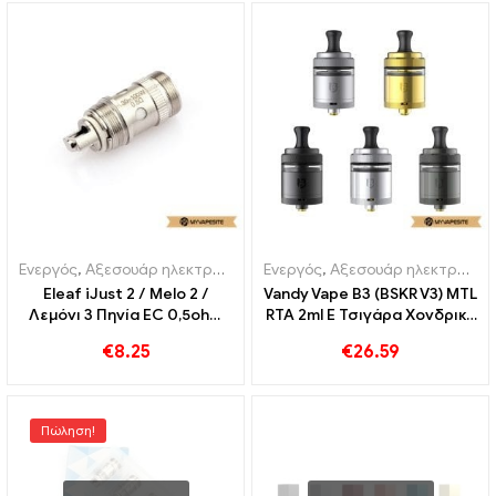
Ενεργός
,
Αξεσουάρ ηλεκτρονικού τσιγάρου
Ενεργός
,
Αξεσουάρ ηλεκτρονικού τσιγάρου
Eleaf iJust 2 / Melo 2 /
Vandy Vape B3 (BSKR V3) MTL
Λεμόνι 3 Πηνία EC 0,5ohm
RTA 2ml E Τσιγάρα Χονδρική
για 30-100W (5Αγ.)
丨Custom
€
8.25
€
26.59
Ηλεκτρονικά τσιγάρα
Χονδρική 丨 Custom
Πώληση!