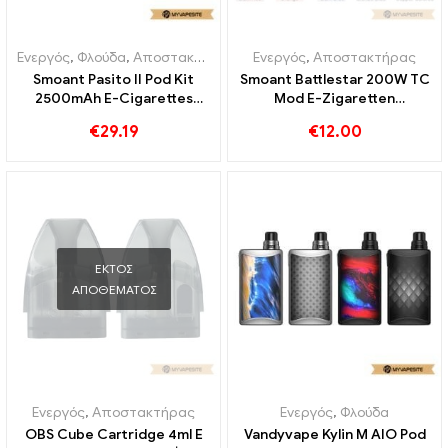
Ενεργός
,
Φλούδα
,
Αποστακτήρας
Ενεργός
,
Αποστακτήρας
Smoant Pasito II Pod Kit
Smoant Battlestar 200W TC
2500mAh E-Cigarettes
Mod E-Zigaretten
Χονδρική Προσαρμοσμένη
Großhandel丨Custom
€
29.19
€
12.00
ΕΚΤΌΣ
ΑΠΟΘΈΜΑΤΟΣ
Ενεργός
,
Αποστακτήρας
Ενεργός
,
Φλούδα
OBS Cube Cartridge 4ml E
Vandyvape Kylin M AIO Pod