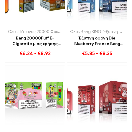
Ολοι
,
Πάταγος 20000 Φουσκώματα
Ολοι
,
Bang KING
,
Bang KING
,
Ηλεκτρονικά τσ
,
Έξυπνη οθόνη Bang King 15000 Φούσκα
Bang 20000Puff E-
Έξυπνη οθόνη Die
Cigarette μιας χρήσης
Blueberry Freeze Bang
Blueberry με γεύση
King 15000 Το Puff
€
6.24
-
€
8.92
€
5.85
-
€
8.35
καρπούζι και διπλό
προσφέρει ένα νόστιμο
πλέγμα