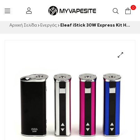
0
Myvapesite.de
Αρχική Σελίδα
Ενεργός
Eleaf iStick 30W Express Kit Ηλεκτρονικά τσιγάρα Χονδρική 丨 Custom