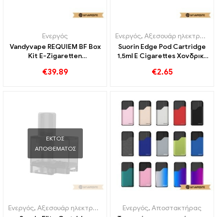
Ενεργός
Ενεργός
,
Αξεσουάρ ηλεκτρονικού τσιγάρου
Vandyvape REQUIEM BF Box
Suorin Edge Pod Cartridge
Kit E-Zigaretten
1,5ml E Cigarettes Χονδρική
Großhandel丨Custom
丨 Custom
€
39.89
€
2.65
ΕΚΤΌΣ
ΑΠΟΘΈΜΑΤΟΣ
Ενεργός
,
Αξεσουάρ ηλεκτρονικού τσιγάρου
Ενεργός
,
Αποστακτήρας
,
Αποστακτήρας