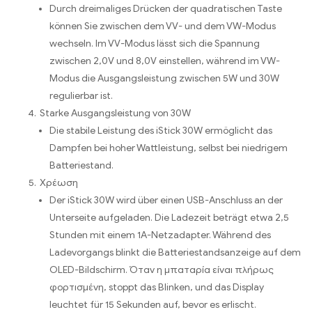
Durch dreimaliges Drücken der quadratischen Taste
können Sie zwischen dem VV
-
und dem VW-Modus
wechseln
.
Im VV-Modus lässt sich die Spannung
zwischen 2,0V und 8,0V einstellen
,
während im VW-
Modus die Ausgangsleistung zwischen 5W und 30W
regulierbar ist
.
Starke Ausgangsleistung von 30W
Die stabile Leistung des iStick 30W ermöglicht das
Dampfen bei hoher Wattleistung
,
selbst bei niedrigem
Batteriestand
.
Χρέωση
Der iStick 30W wird über einen USB-Anschluss an der
Unterseite aufgeladen
.
Die Ladezeit beträgt etwa
2,5
Stunden mit einem 1A-Netzadapter
.
Während des
Ladevorgangs blinkt die Batteriestandsanzeige auf dem
OLED-Bildschirm
. Όταν η μπαταρία είναι πλήρως
φορτισμένη,
stoppt das Blinken
,
und das Display
leuchtet für
15
Sekunden auf
,
bevor es erlischt
.