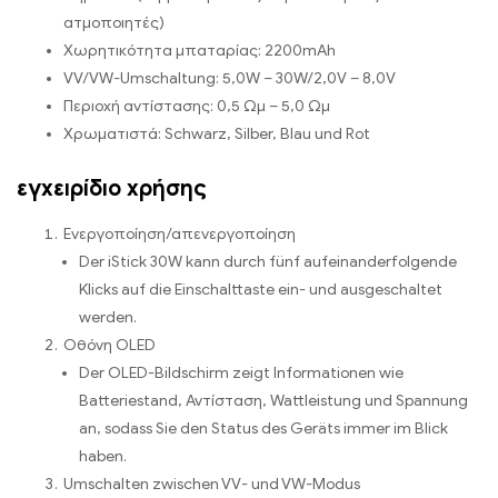
ατμοποιητές)
Χωρητικότητα μπαταρίας: 2200mAh
VV/VW-Umschaltung
: 5,0W – 30
W/2,0V
– 8,0V
Περιοχή αντίστασης: 0,5 Ωμ – 5,0 Ωμ
Χρωματιστά: Schwarz, Silber,
Blau und Rot
εγχειρίδιο χρήσης
Ενεργοποίηση/απενεργοποίηση
Der iStick 30W kann durch fünf aufeinanderfolgende
Klicks auf die Einschalttaste ein
-
und ausgeschaltet
werden
.
Οθόνη OLED
Der OLED-Bildschirm zeigt Informationen wie
Batteriestand
, Αντίσταση,
Wattleistung und Spannung
an
,
sodass Sie den Status des Geräts immer im Blick
haben
.
Umschalten zwischen VV
-
und VW-Modus