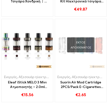
Τσιγάρα Χονδρική 丨
Kit Ηλεκτρονικά τσιγάρα
Custom
Χονδρική 丨 Custom
€
49.87
ΕΚΤΌΣ
ΑΠΟΘΈΜΑΤΟΣ
Ενεργός
,
Αξεσουάρ ηλεκτρονικού τσιγάρου
Ενεργός
,
Αξεσουάρ ηλεκτρονικού τσιγάρου
Eleaf iStick MELO 3 Μίνι
Suorin Air Mod Cartridge
Ατμοποιητής – 2.0ml
2PCS/Pack E-Cigarettes
ηλεκτρονικά τσιγάρα
Χονδρικό Προσαρμοσμένο
€
15.56
€
2.65
χονδρική丨Custom