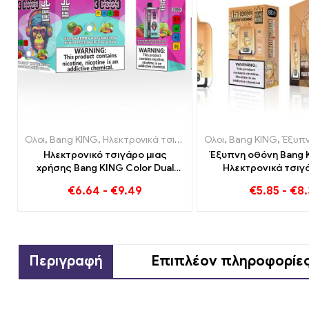
Ολοι
,
Bang KING
,
Ηλεκτρονικά τσιγάρα μιας χρήσης Λιθουανία
Ολοι
,
Bang KING
,
Έξυπνη οθόνη 
,
Ηλεκτρονικό τσιγάρο μιας
Έξυπνη οθόνη Bang 
χρήσης Bang KING Color Dual
Ηλεκτρονικά τσιγ
Flavor 30000 Τρένα γεμάτα
χρήσης Puff Peac
€
6.64
-
€
9.49
€
5.85
-
€
8.
γεύση με Φράουλα Καρπούζι και
Ακτινίδιο Passion Fruit Guava
Περιγραφή
Επιπλέον πληροφορίε