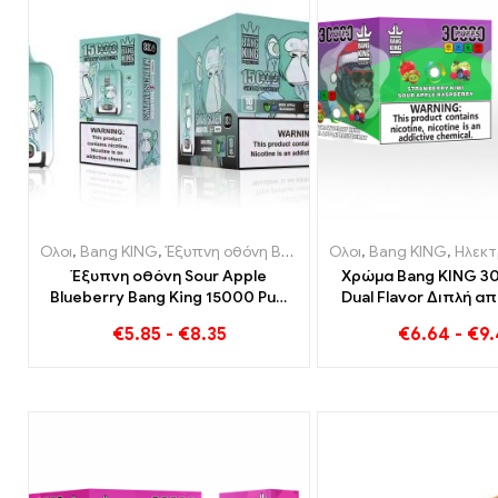
Ολοι
,
Bang KING
,
Έξυπνη οθόνη Bang King 15000 Φούσκα
Ολοι
,
Bang KING
,
,
Ηλεκτρονικά τσι
Ηλεκ
Έξυπνη οθόνη Sour Apple
Χρώμα Bang KING 30
Blueberry Bang King 15000 Puff
Dual Flavor Διπλή α
Μια ασύγκριτη εμπειρία
Φράουλα Ακτινίδιο κα
€
5.85
-
€
8.35
€
6.64
-
€
9
ατμίσματος γεμάτη φρέσκες
βατόμουρ
γεύσεις