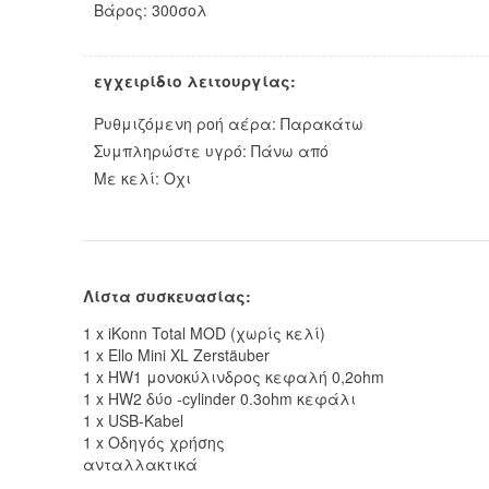
Βάρος: 300σολ
εγχειρίδιο λειτουργίας:
Ρυθμιζόμενη ροή αέρα: Παρακάτω
Συμπληρώστε υγρό: Πάνω από
Με κελί: Οχι
Λίστα συσκευασίας:
1 x iKonn Total MOD (χωρίς κελί)
1 x Ello Mini XL Zerstäuber
1 x HW1 μονοκύλινδρος κεφαλή 0,2ohm
1 x HW2 δύο -cylinder 0.3ohm κεφάλι
1 x USB-Kabel
1 x Οδηγός χρήσης
ανταλλακτικά