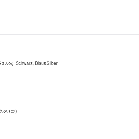
νος, Schwarz, Blau&Silber
νονται)