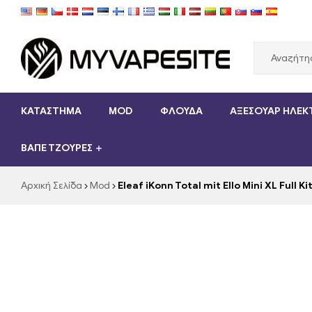
Myvapesite.de
ΚΑΤΑΣΤΗΜΑ
MOD
ΦΛΟΎΔΑ
ΑΞΕΣΟΥΆΡ ΗΛΕΚ
Παραγγείλετε
e-
ΒΑΠΈ ΤΖΟΎΡΕΣ
cigarettes
φθηνά
online
Αρχική Σελίδα
Mod
Eleaf iKonn Total mit Ello Mini XL Ful
στο
myvapesite.de