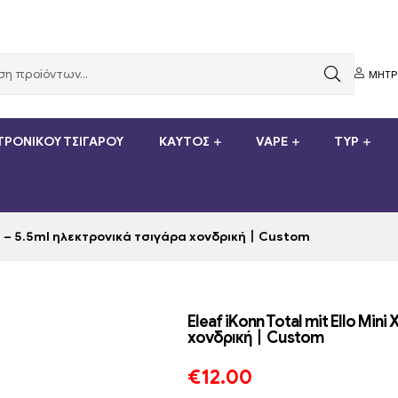
ΜΗΤ
ΤΡΟΝΙΚΟΎ ΤΣΙΓΆΡΟΥ
ΚΑΥΤΌΣ
VAPE
TYP
l Kit – 5.5ml ηλεκτρονικά τσιγάρα χονδρική丨Custom
Eleaf iKonn Total mit Ello Mini
χονδρική丨Custom
€
12.00