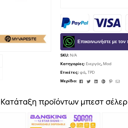
Επικοινωνήστε με το
SKU:
N/A
Κατηγορίες:
Ενεργός
,
Mod
Ετικέτες:
φά
,
TPD
Facebook
Κελάδημα
Linkedin
Google+
Pinteres
ΗΛΕ
Μερίδιο:
ΔΙΕ
Κατάταξη προϊόντων μπεστ σέλερ